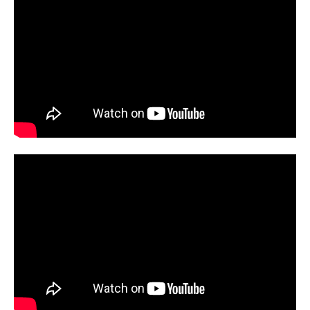
クターデザイン：栗田聡美主題歌O
P：「二人なら」BiSHED：「破顔」
フジファブリック公開開始年＆季節2
019冬アニメ(C)那波マオ／講談社・
アニメ「３Ｄ彼女リアルガール」製
作委員会TVアニメ『3D彼女リアルガ
ール第2シーズン』公式サイト『3D
彼女リアルガール』公式Twitter 「3D
彼女リアルガール第2シーズン」のグ
ッズを探す動画配信情報【PR】※
本...