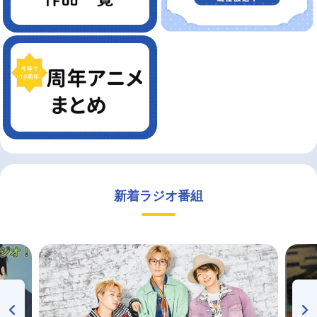
新着ラジオ番組