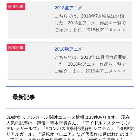
関連記事
2018夏アニメ
こちらでは、2018年7月頃放送開始
した「2018夏アニメ」作品を一覧で
ご紹介します。2018秋アニメ＞＞＜
＜2018春アニメ
関連記事
2018秋アニメ
こちらでは、2018年10月頃放送開始
した「2018秋アニメ」作品を一覧で
ご紹介します。2019冬アニメ＞＞＜
＜2018夏アニメ
最新記事
3D彼女 リアルガール 関連ニュース情報は33件あります。 現在
人気の記事は「声優・青木志貴さん、『アイドルマスター シン
デレラガールズ』『#コンパス 戦闘摂理解析システム』『3D彼女
リアルガール』『逆転オセロニア』など代表作に選ばれたのは？
− アニメキャラクター代表作まとめ」や「声優・芹澤優さん、