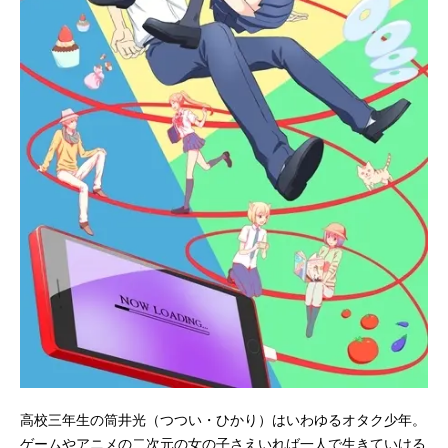
高校三年生の筒井光（つつい・ひかり）はいわゆるオタク少年。
ゲームやアニメの二次元の女の子さえいれば一人で生きていける