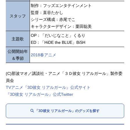
制作：フッズエンタテインメント
監督：直谷たかし
スタッフ
シリーズ構成：赤尾でこ
キャラクターデザイン：栗田聡美
OP：「だいじなこと」くるり
主題歌
ED：「HiDE the BLUE」BiSH
公開開始年
2018春アニメ
＆季節
(C)那波マオ／講談社・アニメ「３Ｄ彼女 リアルガール」製作委
員会
TVアニメ『3D彼女 リアルガール』公式サイト
『3D彼女 リアルガール』公式Twitter
「3D彼女 リアルガール」のグッズを探す