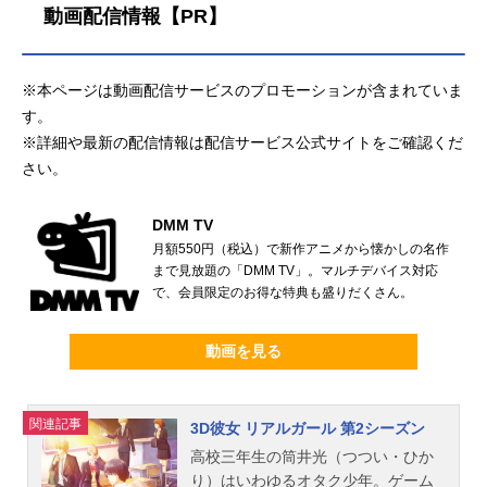
動画配信情報【PR】
※本ページは動画配信サービスのプロモーションが含まれていま
す。
※詳細や最新の配信情報は配信サービス公式サイトをご確認くだ
さい。
DMM TV
月額550円（税込）で新作アニメから懐かしの名作
まで見放題の「DMM TV」。マルチデバイス対応
で、会員限定のお得な特典も盛りだくさん。
動画を見る
関連記事
3D彼女 リアルガール 第2シーズン
高校三年生の筒井光（つつい・ひか
り）はいわゆるオタク少年。ゲーム