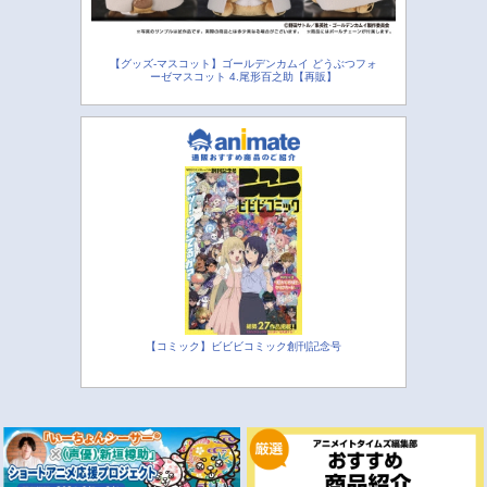
【グッズ-マスコット】ゴールデンカムイ どうぶつフォ
ーゼマスコット 4.尾形百之助【再販】
【コミック】ビビビコミック創刊記念号