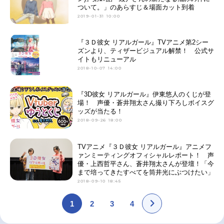
ついて。」のあらすじ＆場面カット到着
2019-01-31 10:00
『３Ｄ彼女 リアルガール』TVアニメ第2シー
ズンより、ティザービジュアル解禁！ 公式サ
イトもリニューアル
2018-10-07 14:00
『3D彼女 リアルガール』伊東悠人のくじが登
場！ 声優・蒼井翔太さん撮り下ろしボイスグ
ッズが当たる！
2018-09-26 18:00
TVアニメ『３Ｄ彼女 リアルガール』アニメフ
ァンミーティングオフィシャルレポート！ 声
優・上西哲平さん、蒼井翔太さんが登壇！「今
まで培ってきたすべてを筒井光にぶつけたい」
2018-09-10 18:45
1
2
3
4