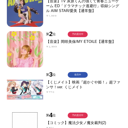
【音楽】TV 灰原くんの強くて青春ニューゲ
ーム ED「ドラマチック逃避行」収録シング
ル AIM STAR/愛美【通常盤】
￥1,999
2
第
位
予約受付中
【音楽】岡咲美保/MY ETOILE【通常盤】
￥2,999
3
第
位
発売中
【くじメイト】映画『超かぐや姫！』超ファ
ンサ！ver. くじメイト
￥770
4
第
位
予約受付中
【コミック】魔法少女ノ魔女裁判(2)
￥924