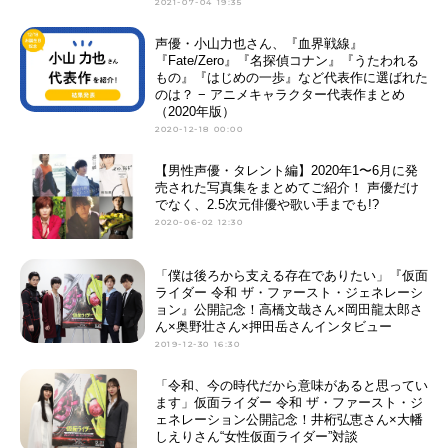
2021-07-04 19:35
声優・小山力也さん、『血界戦線』
『Fate/Zero』『名探偵コナン』『うたわれる
もの』『はじめの一歩』など代表作に選ばれた
のは？ − アニメキャラクター代表作まとめ
（2020年版）
2020-12-18 00:00
【男性声優・タレント編】2020年1〜6月に発
売された写真集をまとめてご紹介！ 声優だけ
でなく、2.5次元俳優や歌い手までも!?
2020-06-02 12:30
「僕は後ろから支える存在でありたい」『仮面
ライダー 令和 ザ・ファースト・ジェネレーシ
ョン』公開記念！高橋文哉さん×岡田龍太郎さ
ん×奥野壮さん×押田岳さんインタビュー
2019-12-30 16:30
「令和、今の時代だから意味があると思ってい
ます」仮面ライダー 令和 ザ・ファースト・ジ
ェネレーション公開記念！井桁弘恵さん×大幡
しえりさん“女性仮面ライダー”対談