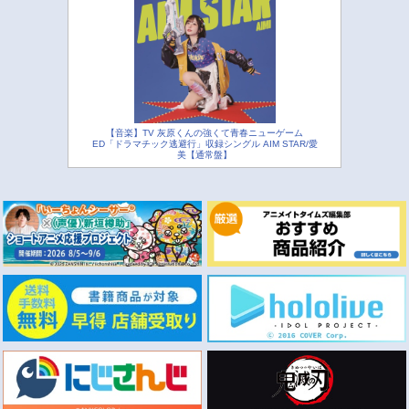
【音楽】TV 灰原くんの強くて青春ニューゲーム
ED「ドラマチック逃避行」収録シングル AIM STAR/愛
美【通常盤】