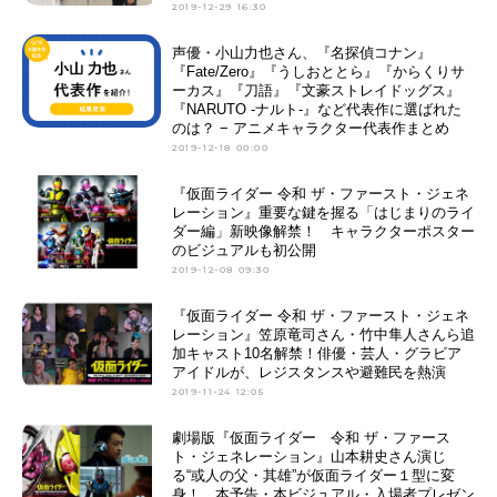
2019-12-29 16:30
声優・小山力也さん、『名探偵コナン』
『Fate/Zero』『うしおととら』『からくりサ
ーカス』『刀語』『文豪ストレイドッグス』
『NARUTO -ナルト-』など代表作に選ばれた
のは？ − アニメキャラクター代表作まとめ
2019-12-18 00:00
『仮面ライダー 令和 ザ・ファースト・ジェネ
レーション』重要な鍵を握る「はじまりのライ
ダー編」新映像解禁！ キャラクターポスター
のビジュアルも初公開
2019-12-08 09:30
『仮面ライダー 令和 ザ・ファースト・ジェネ
レーション』笠原竜司さん・竹中隼人さんら追
加キャスト10名解禁！俳優・芸人・グラビア
アイドルが、レジスタンスや避難民を熱演
2019-11-24 12:05
劇場版『仮面ライダー 令和 ザ・ファース
ト・ジェネレーション』山本耕史さん演じ
る“或人の父・其雄”が仮面ライダー１型に変
身！ 本予告・本ビジュアル・入場者プレゼン