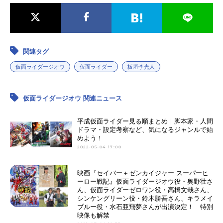
関連タグ
仮面ライダージオウ
仮面ライダー
板垣李光人
仮面ライダージオウ 関連ニュース
平成仮面ライダー見る順まとめ｜脚本家・人間
ドラマ・設定考察など、気になるジャンルで始
めよう！
2022-05-04 17:00
映画『セイバー＋ゼンカイジャー スーパーヒ
ーロー戦記』仮面ライダージオウ役・奥野壮さ
ん、仮面ライダーゼロワン役・高橋文哉さん、
シンケングリーン役・鈴木勝吾さん、キラメイ
ブルー役・水石亜飛夢さんが出演決定！ 特別
映像も解禁