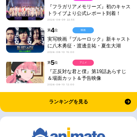
『フラガリアメモリーズ』初のキャス
トライブより公式レポート到着！
2026-08-09 22:55
4
第
位
映画
実写映画『ブルーロック』新キャスト
に八木勇征・渡邊圭祐・夏生大湖
2026-08-10 15:00
5
第
位
アニメ
『正反対な君と僕』第19話あらすじ
＆場面カット＆予告映像
2026-08-10 12:00
ランキングを見る