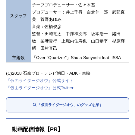
チーフプロデューサー：佐々木基
プロデューサー：井上千尋 白倉伸一郎 武部直
スタッフ
美 菅野あゆみ
音楽：佐橋俊彦
監督：田﨑竜太 中澤祥次郎 坂本浩一 諸田
敏 柴﨑貴行 上堀内佳寿也 山口恭平 杉原輝
昭 田村直己
主題歌
「Over "Quartzer"」Shuta Sueyoshi feat. ISSA
(C)2018 石森プロ・テレビ朝日・ADK・東映
『仮面ライダージオウ』公式サイト
『仮面ライダージオウ』公式Twitter
「仮面ライダージオウ」のグッズを探す
動画配信情報【PR】