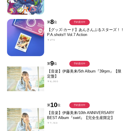
8
第
位
予約受付中
【グッズ-カード】あんさんぶるスターズ！！
P.A.shots!! Vol.7 Action
￥275
9
第
位
予約受付中
【音楽】伊藤美来/5th Album『39rpm』【限
定盤】
￥6,050
10
第
位
予約受付中
【音楽】伊藤美来/10th ANNIVERSARY
BEST Album『swirl』【完全生産限定】
￥7,150