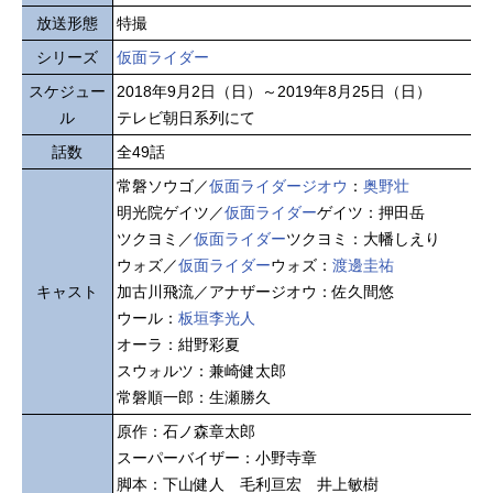
放送形態
特撮
シリーズ
仮面ライダー
スケジュー
2018年9月2日（日）～2019年8月25日（日）
ル
テレビ朝日系列にて
話数
全49話
常磐ソウゴ／
仮面ライダージオウ
：
奥野壮
明光院ゲイツ／
仮面ライダー
ゲイツ：押田岳
ツクヨミ／
仮面ライダー
ツクヨミ：大幡しえり
ウォズ／
仮面ライダー
ウォズ：
渡邊圭祐
キャスト
加古川飛流／アナザージオウ：佐久間悠
ウール：
板垣李光人
オーラ：紺野彩夏
スウォルツ：兼崎健太郎
常磐順一郎：生瀬勝久
原作：石ノ森章太郎
スーパーバイザー：小野寺章
脚本：下山健人 毛利亘宏 井上敏樹