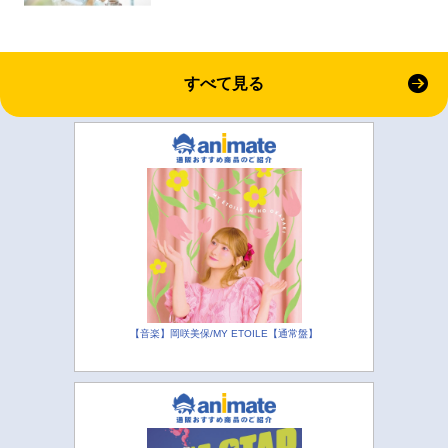
すべて見る
【音楽】岡咲美保/MY ETOILE【通常盤】