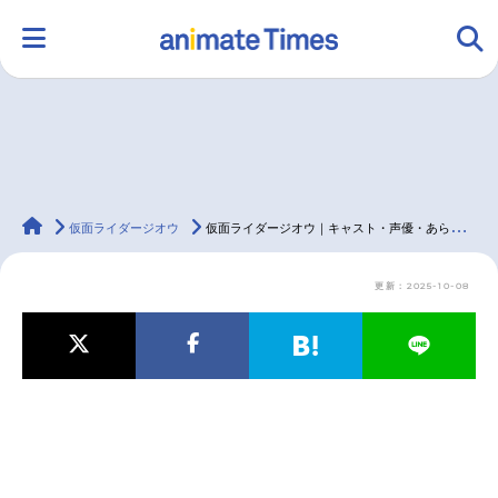
HOME
ランキング
アニメ
声優
animateTimes
ラジオ
みんなの声
グッズ
映画
仮面ライダージオウ
仮面ライダージオウ｜キャスト・声優・あらすじ・登場人物・動画配信情報・最新情報一覧
更新：2025-10-08
マンガ・ラノベ
ゲーム・アプリ
音楽
コスプレ
2.5次元
配信・Vtuber
トレンド
無料マンガ
最新記事一覧
アニメ記事一覧
声優記事一覧