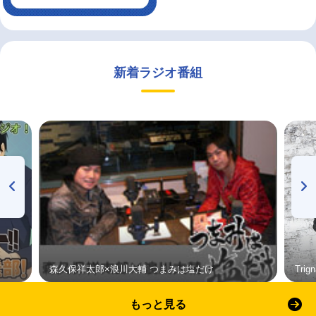
新着ラジオ番組
森久保祥太郎×浪川大輔 つまみは塩だけ
Tri
もっと見る