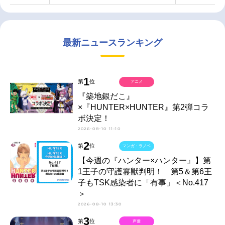
最新ニュースランキング
1
第
位
アニメ
『築地銀だこ』
×『HUNTER×HUNTER』第2弾コラ
ボ決定！
2026-08-10 11:10
2
第
位
マンガ・ラノベ
【今週の『ハンター×ハンター』】第
1王子の守護霊獣判明！ 第5＆第6王
子もTSK感染者に「有事」＜No.417
＞
2026-08-10 13:30
3
第
位
声優