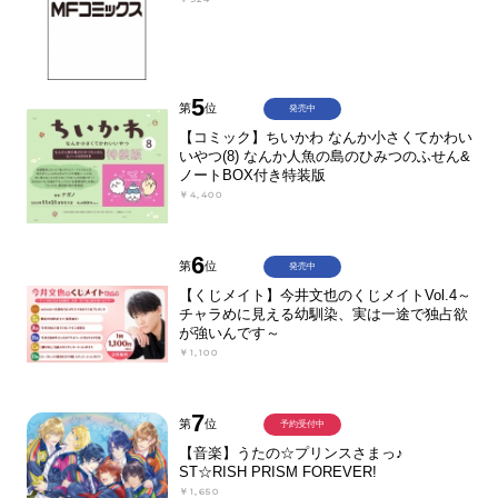
5
第
位
発売中
【コミック】ちいかわ なんか小さくてかわい
いやつ(8) なんか人魚の島のひみつのふせん&
ノートBOX付き特装版
￥4,400
6
第
位
発売中
【くじメイト】今井文也のくじメイトVol.4～
チャラめに見える幼馴染、実は一途で独占欲
が強いんです～
￥1,100
7
第
位
予約受付中
【音楽】うたの☆プリンスさまっ♪
ST☆RISH PRISM FOREVER!
￥1,650