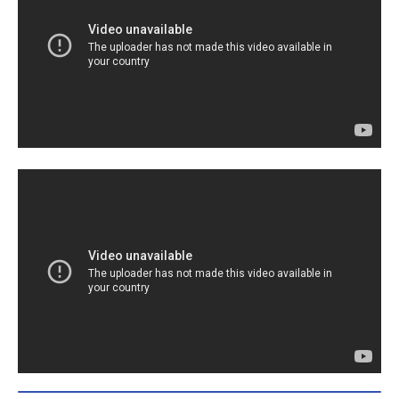
ライダーマッハ：稲葉友クリム・ス
タインベルト：クリス・ペプラー織
田信長：前野朋哉牛三：若林時英常
磐SOUGO／仮面ライダーバールク
ス：ISSAジョウゲン／仮面ライダー
ザモナス：斉藤秀翼カゲン／仮面ラ
イダーゾンジス：パパイヤ鈴木木梨
猛：木梨憲武常磐順一郎：生瀬勝久
オーマジオウ：小山力也（声）ス
タ...