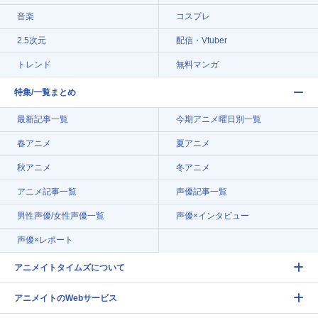
音楽
コスプレ
2.5次元
配信・Vtuber
トレンド
無料マンガ
特集/一覧まとめ
最新記事一覧
今期アニメ曜日別一覧
春アニメ
夏アニメ
秋アニメ
冬アニメ
アニメ記事一覧
声優記事一覧
男性声優/女性声優一覧
声優×インタビュー
声優×レポート
アニメイトタイムズについて
アニメイトのWebサービス