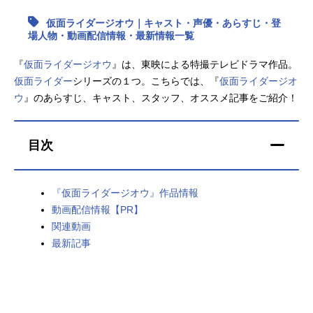
仮面ライダージオウ｜キャスト・声優・あらすじ・登
アニメ映画一覧
実写化映画一覧
場人物・動画配信情報・最新情報一覧
今期アニメ曜日別一覧
『
仮面ライダージオウ
』は、東映による特撮テレビドラマ作品。
仮面ライダー
シリーズの１つ。こちらでは、『
仮面ライダージオ
春アニメ
夏アニメ
ウ
』のあらすじ、キャスト、スタッフ、オススメ記事をご紹介！
秋アニメ
冬アニメ
目次
男性声優/女性声優一覧
FOLLOW US
『仮面ライダージオウ』作品情報
動画配信情報【PR】
関連動画
最新記事