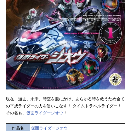
現在、過去、未来、時空を股にかけ、あらゆる時を救うため全て
の平成ライダーの力を使いこなす！ タイムトラベルライダー！
その名も、
仮面ライダージオウ
！
作品名
仮面ライダージオウ