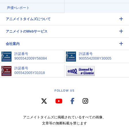
声優×レポート
アニメイトタイムズについて
アニメイトのWebサービス
会社案内
許諾番号
許諾番号
9005542009Y56084
9005542008Y30005
許諾番号
005542005Y31018
FOLLOW US
アニメイトタイムズに掲載されているすべての画像、
文章等の無断転載を禁じます