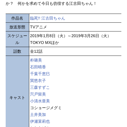
か？ 何かを求めて今日も彷徨する江古田ちゃん！
作品名
臨死!! 江古田ちゃん
放送形態
TVアニメ
スケジュー
2019年1月8日（火）～2019年3月26日（火）
ル
TOKYO MXほか
話数
全12話
朴璐美
石田晴香
千葉千恵巳
巽悠衣子
三森すずこ
宍戸留美
キャスト
小清水亜美
コショージメグミ
土井美加
伊瀬茉莉也