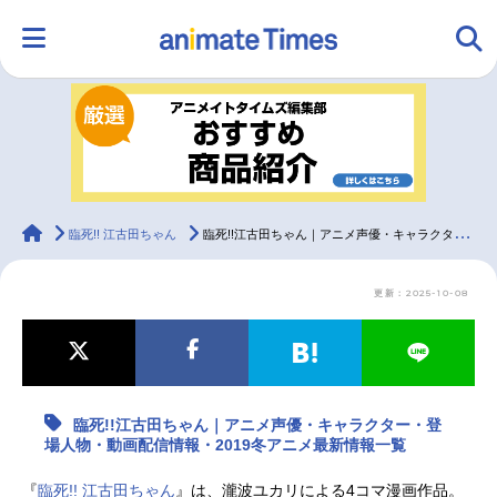
HOME
ランキング
アニメ
声優
ラジオ
みんなの声
グッズ
映画
animateTimes
臨死!! 江古田ちゃん
臨死!!江古田ちゃん｜アニメ声優・キャラクター・登場人物・動画配信情報・2019冬アニメ最新情報一覧
更新：2025-10-08
マンガ・ラノベ
ゲーム・アプリ
音楽
コスプレ
2.5次元
配信・Vtuber
トレンド
無料マンガ
臨死!!江古田ちゃん｜アニメ声優・キャラクター・登
最新記事一覧
場人物・動画配信情報・2019冬アニメ最新情報一覧
アニメ記事一覧
声優記事一覧
『
臨死!! 江古田ちゃん
』は、瀧波ユカリによる4コマ漫画作品。