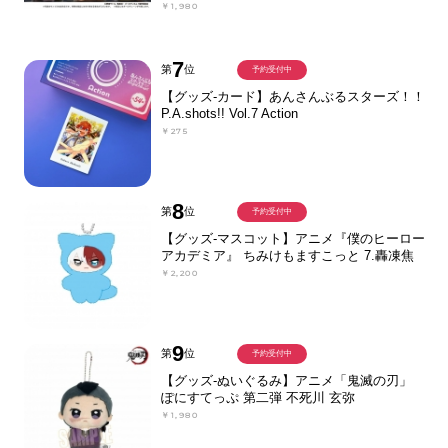
￥1,980
7
第
位
予約受付中
【グッズ-カード】あんさんぶるスターズ！！
P.A.shots!! Vol.7 Action
￥275
8
第
位
予約受付中
【グッズ-マスコット】アニメ『僕のヒーロー
アカデミア』 ちみけもますこっと 7.轟凍焦
￥2,200
9
第
位
予約受付中
【グッズ-ぬいぐるみ】アニメ「鬼滅の刃」
ぽにすてっぷ 第二弾 不死川 玄弥
￥1,980