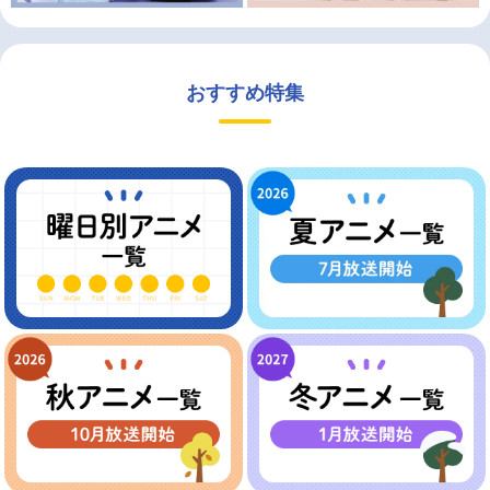
おすすめ特集