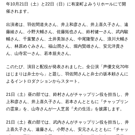
年10月21日（土）と22日（日）に有楽町よみうりホールにて開
催されます。
出演者は、羽佐間道夫さん、井上和彦さん、井上喜久子さん、遠
藤綾さん、小野大輔さん、佐藤拓也さん、鈴村健一さん、武内駿
輔さん、千葉繁さん、土井美加さん、中尾隆聖さん、浪川大輔さ
ん、林原めぐみさん、福山潤さん、堀内賢雄さん、安元洋貴さ
ん、山寺宏一さん、若本規夫さん。
このたび、演目と配役が発表されました。全公演「声優文化70年
はじまりは弁士から」と題し、羽佐間さんと弁士の坂本頼さんに
よるイントロダクションからスタート。
21日（土）昼の部では、鈴村さんがチャップリン役を担当し、井
上和彦さん、井上喜久子さん、若本さんとともに『チャップリン
の霊泉』を、山寺さんが一人芝居『犬の生活』を披露します。
21日（土）夜の部では、武内さんがチャップリン役を担当し、井
上喜久子さん、遠藤さん、小野さん、安元さんとともに『チャッ