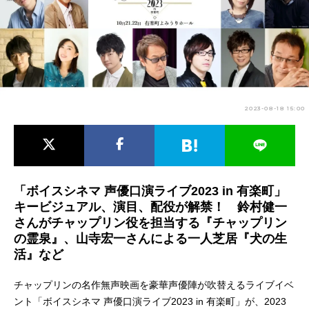
アニメ映画一覧
実写化映画一覧
今期アニメ曜日別一覧
春アニメ
夏アニメ
2023-08-18 15:00
秋アニメ
冬アニメ
男性声優/女性声優一覧
FOLLOW US
「ボイスシネマ 声優口演ライブ2023 in 有楽町」
キービジュアル、演目、配役が解禁！ 鈴村健一
さんがチャップリン役を担当する『チャップリン
の霊泉』、山寺宏一さんによる一人芝居『犬の生
活』など
チャップリンの名作無声映画を豪華声優陣が吹替えるライブイベ
ント「ボイスシネマ 声優口演ライブ2023 in 有楽町」が、2023