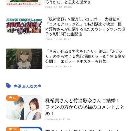
ろうかな」と思える温かさ
2026-08-07 18:00
『呪術廻戦』×横浜市がコラボ！ 大観覧車
「コスモクロック21」で特別演出が決定｜榎
木淳弥さんが出演する点灯カウントダウンの様
子を8月16日に生配信
2026-08-07 15:40
『きみが死ぬまで恋をしたい』第6話「おかえ
り」のあらすじ＆先行場面カット＆予告映像が
公開！ エピソードポスターも解禁
2026-08-07 13:05
声優 みんなの声
51
梶裕貴さんと竹達彩奈さんご結婚！
ファンの方からの祝福のコメントまと
め！
2019-06-23 11:26
101