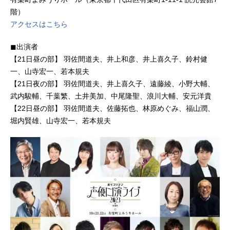
階）
アクセスはこちら
◼︎出演者
【21日昼の部】 羽佐間道夫、井上和彦、井上喜久子、鈴村健
一、山寺宏一、若本規夫
【21日夜の部】 羽佐間道夫、井上喜久子、遠藤綾、小野大輔、
武内駿輔、千葉繁、土井美加、中尾隆聖、浪川大輔、安元洋貴
【22日昼の部】 羽佐間道夫、佐藤拓也、林原めぐみ、福山潤、
堀内賢雄、山寺宏一、若本規夫