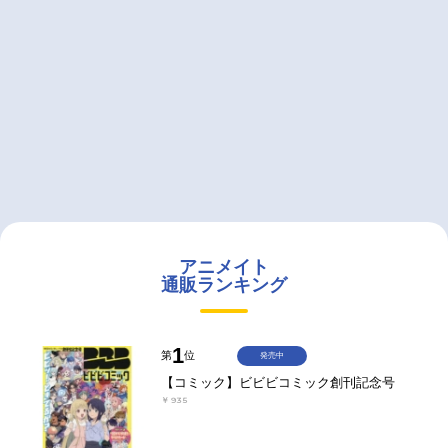
アニメイト
通販ランキング
1
第
位
発売中
【コミック】ビビビコミック創刊記念号
￥935