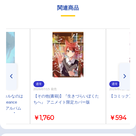
関連商品
通常
通常
2026/07/15 発売
2026/07/17 発売
リリカルなのは
【その他(書籍)】『生きづらいぼくた
【コミック】推
engeance
ちへ』 アニメイト限定カバー版
録ミニアルバム
Atype】
￥1,760
￥594