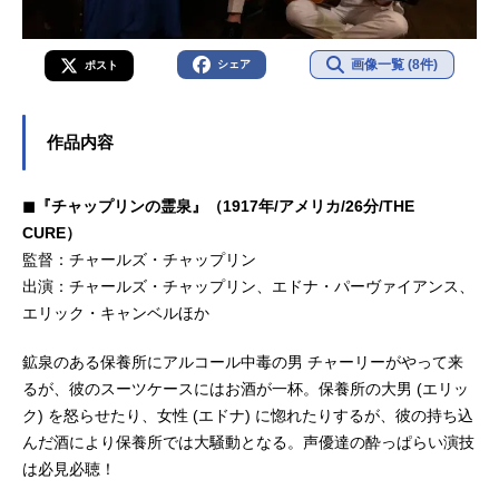
画像一覧 (8件)
シェア
ポスト
作品内容
◼︎『チャップリンの霊泉』（1917年/アメリカ/26分/THE
CURE）
監督：チャールズ・チャップリン
出演：チャールズ・チャップリン、エドナ・パーヴァイアンス、
エリック・キャンベルほか
鉱泉のある保養所にアルコール中毒の男 チャーリーがやって来
るが、彼のスーツケースにはお酒が一杯。保養所の大男 (エリッ
ク) を怒らせたり、女性 (エドナ) に惚れたりするが、彼の持ち込
んだ酒により保養所では大騒動となる。声優達の酔っぱらい演技
は必見必聴！