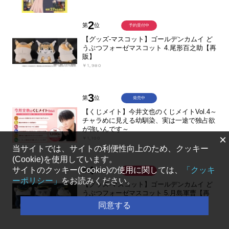
2
第
位
予約受付中
【グッズ-マスコット】ゴールデンカムイ ど
うぶつフォーゼマスコット 4.尾形百之助【再
販】
￥1,980
3
第
位
発売中
【くじメイト】今井文也のくじメイトVol.4～
チャラめに見える幼馴染、実は一途で独占欲
が強いんです～
×
￥1,100
当サイトでは、サイトの利便性向上のため、クッキー
(Cookie)を使用しています。
4
サイトのクッキー(Cookie)の使用に関しては、
「クッキ
第
位
予約受付中
ーポリシー」
をお読みください。
【グッズ-マスコット】ゴールデンカムイ ど
うぶつフォーゼマスコット 5.月島軍曹【再
販】
同意する
￥1,980