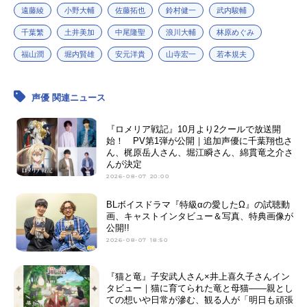
遠藤綾
小野大輔
佐藤拓也
鈴村健一
武内駿輔
千葉繁
土井美加
中尾隆聖
浪川大輔
林原めぐみ
福山潤
堀内賢雄
安元洋貴
山寺宏一
若本規夫
声優 関連ニュース
『ロメリア戦記』10月より2クールで放送開
始！ PV第1弾が公開｜追加声優に千葉翔也さ
ん、梶原岳人さん、堀江瞬さん、綿貫竜之介さ
んが決定
2026-08-07 20:00
BLボイスドラマ『特級αの愛したΩ』の試聴動
画、キャストインタビュー＆写真、特典画像が
公開!!
2026-08-07 18:50
『猫と竜』子安武人さん×井上喜久子さんイン
タビュー｜猫に育てられた竜と母猫――親とし
ての想いや日常が滲む、観る人が「明日も頑張