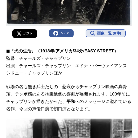
画像一覧 (8件)
シェア
ポスト
◼︎『犬の生活』（1918年/アメリカ/34分/EASY STREET）
監督：チャールズ・チャップリン
出演：チャールズ・チャップリン、エドナ・パーヴァイアンス、
シドニー・チャップリンほか
戦場の名も無き兵士たちの、悲哀からチャップリン映画の真骨
頂。テンポ感のある抱腹絶倒の喜劇が展開されます。100年前に
チャップリンが描きたかった、平和へのメッセージに溢れている
名作。今回の声優口演で初口演となります。