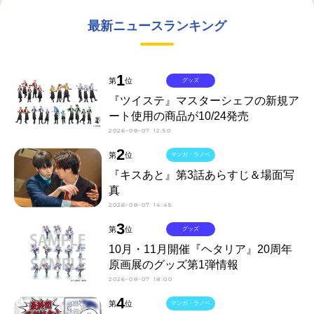
最新ニュースランキング
1
第
位
グッズ
『ツイステ』マスターシェフの新規ア
ート使用の商品が10/24発売
2026-08-07 12:50
2
第
位
マンガ・ラノベ
『キスあと』第3話あらすじ＆場面写
真
2026-08-07 14:45
3
第
位
グッズ
10月・11月開催『ヘタリア』20周年
原画展のグッズ第1弾情報
2026-08-07 18:00
4
第
位
マンガ・ラノベ