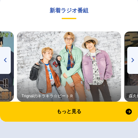
新着ラジオ番組
Trignalのキラキラ☆ビートＲ
森久
もっと見る