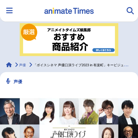
HOME
ランキング
アニメ
声優
ラジオ
みんなの声
グッズ
映画
animateTimes
声優
「ボイスシネマ 声優口演ライブ2023 in 有楽町」キービジュアル・演目発表
声優
マンガ・ラノベ
ゲーム・アプリ
音楽
コスプレ
2.5次元
配信・Vtuber
トレンド
無料マンガ
最新記事一覧
アニメ記事一覧
声優記事一覧