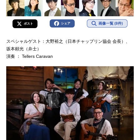
画像一覧 (8件)
シェア
ポスト
スペシャルゲスト：大野裕之（日本チャップリン協会 会長）、
坂本頼光（弁士）
演奏 ： Tellers Caravan