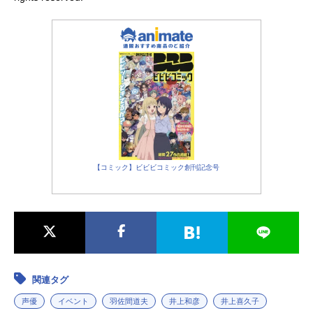
【コミック】ビビビコミック創刊記念号
関連タグ
声優
イベント
羽佐間道夫
井上和彦
井上喜久子