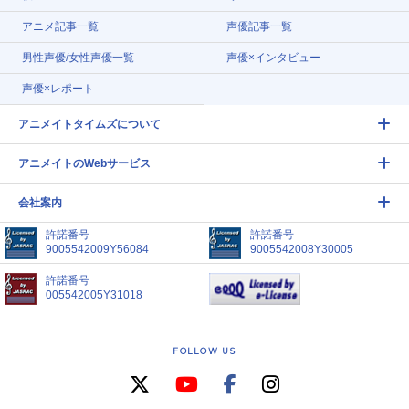
アニメ記事一覧
声優記事一覧
男性声優/女性声優一覧
声優×インタビュー
声優×レポート
アニメイトタイムズについて
アニメイトのWebサービス
会社案内
許諾番号
許諾番号
9005542009Y56084
9005542008Y30005
許諾番号
005542005Y31018
FOLLOW US