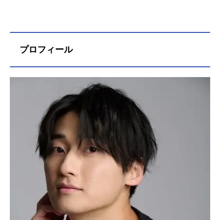
プロフィール