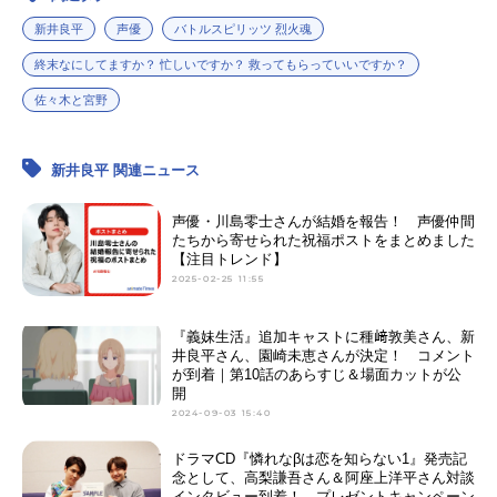
新井良平
声優
バトルスピリッツ 烈火魂
終末なにしてますか？ 忙しいですか？ 救ってもらっていいですか？
佐々木と宮野
新井良平 関連ニュース
声優・川島零士さんが結婚を報告！ 声優仲間
たちから寄せられた祝福ポストをまとめました
【注目トレンド】
2025-02-25 11:55
『義妹生活』追加キャストに種﨑敦美さん、新
井良平さん、園崎未恵さんが決定！ コメント
が到着｜第10話のあらすじ＆場面カットが公
開
2024-09-03 15:40
ドラマCD『憐れなβは恋を知らない1』発売記
念として、高梨謙吾さん＆阿座上洋平さん対談
インタビュー到着！ プレゼントキャンペーン