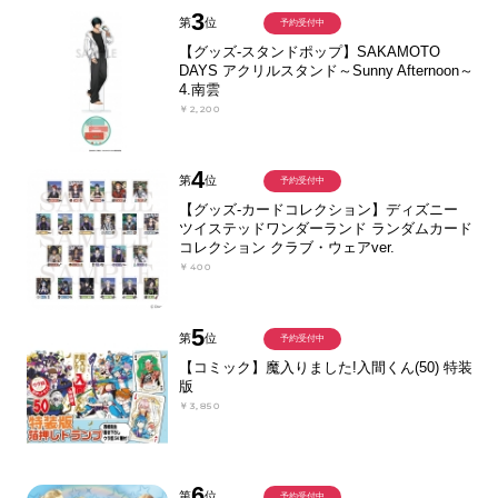
3
第
位
予約受付中
【グッズ-スタンドポップ】SAKAMOTO
DAYS アクリルスタンド～Sunny Afternoon～
4.南雲
￥2,200
4
第
位
予約受付中
【グッズ-カードコレクション】ディズニー
ツイステッドワンダーランド ランダムカード
コレクション クラブ・ウェアver.
￥400
5
第
位
予約受付中
【コミック】魔入りました!入間くん(50) 特装
版
￥3,850
6
第
位
予約受付中