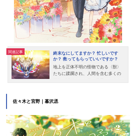
関連記事
終末なにしてますか？ 忙しいです
か？ 救ってもらっていいですか？
地上を正体不明の怪物である〈獣〉
たちに蹂躙され、人間を含む多くの
種族が滅ぼされた後の世界。かろう
じて生き残った種族は地上を離れ、
浮遊大陸群レグル・エレと呼ばれる
空飛ぶ群島の上に暮らしていた。500
佐々木と宮野｜暮沢丞
年後の空の上で目覚めたヴィレム・
クメシュは、守りたかったものを守
れず、それどころか自分一人だけが
生き残ってしまった絶望から世捨て
人のような生活を送っていたが、思