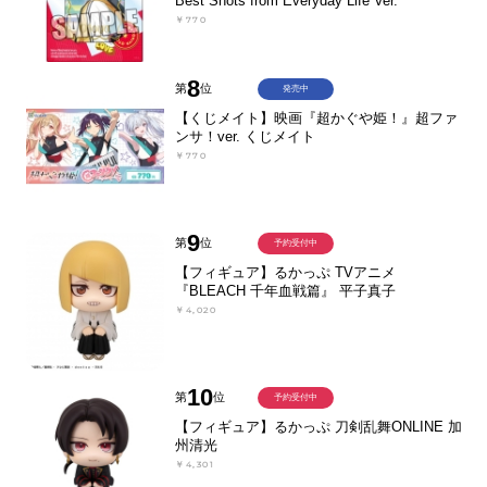
Best Shots from Everyday Life Ver.
￥770
8
第
位
発売中
【くじメイト】映画『超かぐや姫！』超ファ
ンサ！ver. くじメイト
￥770
9
第
位
予約受付中
【フィギュア】るかっぷ TVアニメ
『BLEACH 千年血戦篇』 平子真子
￥4,020
10
第
位
予約受付中
【フィギュア】るかっぷ 刀剣乱舞ONLINE 加
州清光
￥4,301