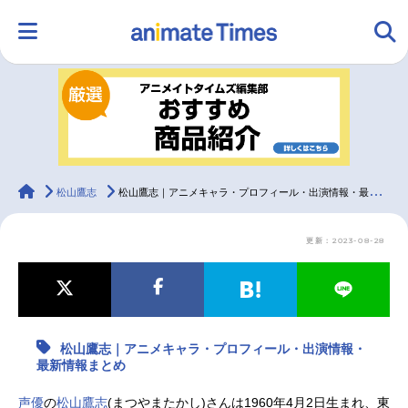
HOME
ランキング
アニメ
声優
ラジオ
みんなの声
グッズ
映画
animateTimes
松山鷹志
松山鷹志｜アニメキャラ・プロフィール・出演情報・最新情報まとめ
更新：2023-08-28
マンガ・ラノベ
ゲーム・アプリ
音楽
コスプレ
2.5次元
配信・Vtuber
トレンド
無料マンガ
松山鷹志｜アニメキャラ・プロフィール・出演情報・
最新記事一覧
最新情報まとめ
アニメ記事一覧
声優記事一覧
声優
の
松山鷹志
(まつやまたかし)さんは1960年4月2日生まれ、東