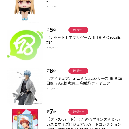
や
￥3,927
5
第
位
予約受付中
【カセット】アプリゲーム 18TRIP Cassette
#14
￥8,800
6
第
位
予約受付中
【フィギュア】G.E.M.Caratシリーズ 銀魂 坂
田銀時Ver.攘夷志士 完成品フィギュア
￥7,480
7
第
位
予約受付中
【グッズ-カード】うたの☆プリンスさまっ♪
カスタマイズビジュアルカードコレクション