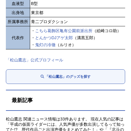
血液型
B型
出身地
東京都
所属事務所
青二プロダクション
・
こちら葛飾区亀有公園前派出所
（絵崎コロ助）
代表作
・
とんかつDJアゲ太郎
（溝黒五郎）
・
鬼灯の冷徹
（ルリオ）
「松山鷹志」公式プロフィール
「松山鷹志」のグッズを探す
最新記事
松山鷹志 関連ニュース情報は33件あります。 現在人気の記事は
「平成の仮面ライダーには、人気声優が多数出演してるって知っ
てた!? 歴代作品ごと出演声優をまとめてみた！」や「『北斗の