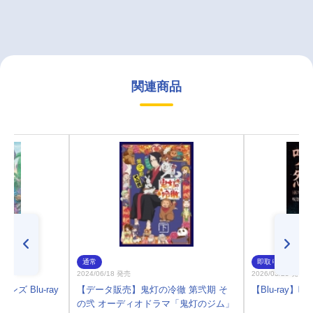
関連商品
通常
即取り
2024/06/18 発売
2026/03/25 発売
ゴンズ Blu-ray
【データ販売】鬼灯の冷徹 第弐期 そ
【Blu-ray
の弐 オーディオドラマ「鬼灯のジム」