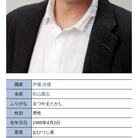
職業
声優
,
俳優
名前
松山鷹志
ふりがな
まつやまたかし
性別
男性
生年月日
1960年4月2日
星座
おひつじ座