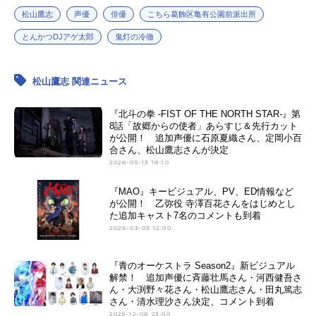
松山鷹志
声優
俳優
こちら葛飾区亀有公園前派出所
とんかつDJアゲ太郎
鬼灯の冷徹
松山鷹志 関連ニュース
『北斗の拳 -FIST OF THE NORTH STAR-』第
8話「故郷からの使者」あらすじ＆先行カット
が公開！ 追加声優に石原夏織さん、定岡小百
合さん、松山鷹志さんが決定
2026-05-13 18:10
『MAO』キービジュアル、PV、ED情報など
が公開！ 乙弥役 寺澤百花さんをはじめとし
た追加キャスト7名のコメントも到着
2026-03-03 12:00
『青のオーケストラ Season2』新ビジュアル
解禁！ 追加声優に斉藤壮馬さん・河西健吾さ
ん・大渕野々花さん・松山鷹志さん・田丸篤志
さん・清水理沙さん決定、コメント到着
2025-12-08 23:00