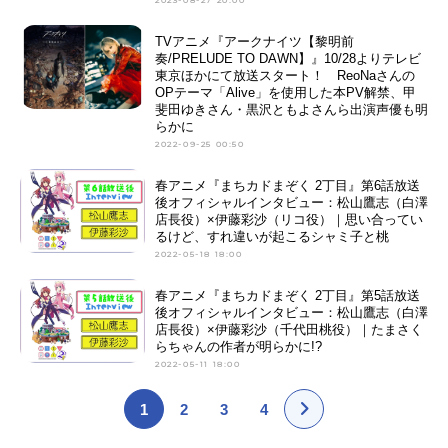
2023-08-27 20:00
TVアニメ『アークナイツ【黎明前
奏/PRELUDE TO DAWN】』10/28よりテレビ
東京ほかにて放送スタート！ ReoNaさんの
OPテーマ「Alive」を使用した本PV解禁、甲
斐田ゆきさん・黒沢ともよさんら出演声優も明
らかに
2022-09-25 00:50
春アニメ『まちカドまぞく 2丁目』第6話放送
後オフィシャルインタビュー：松山鷹志（白澤
店長役）×伊藤彩沙（リコ役）｜思い合ってい
るけど、すれ違いが起こるシャミ子と桃
2022-05-18 18:00
春アニメ『まちカドまぞく 2丁目』第5話放送
後オフィシャルインタビュー：松山鷹志（白澤
店長役）×伊藤彩沙（千代田桃役）｜たまさく
らちゃんの作者が明らかに!?
2022-05-11 18:00
1
2
3
4