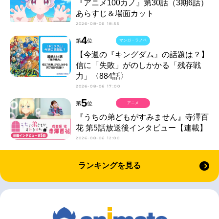
『アニメ100カノ』第30話（3期6話）
あらすじ＆場面カット
2026-08-06 18:55
4
第
位
マンガ・ラノベ
【今週の『キングダム』の話題は？】
信に「失敗」がのしかかる「残存戦
力」〈884話〉
2026-08-06 17:00
5
第
位
アニメ
『うちの弟どもがすみません』寺澤百
花 第5話放送後インタビュー【連載】
2026-08-06 12:00
ランキングを見る