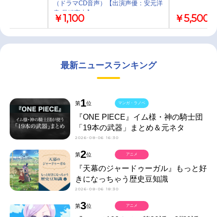
（ドラマCD音声）【出演声優：安元洋
貴 長嶝高士】
￥1,100
￥5,500
最新ニュースランキング
1
第
位
マンガ・ラノベ
『ONE PIECE』イム様・神の騎士団
「19本の武器」まとめ＆元ネタ
2026-08-06 16:30
2
第
位
アニメ
『天幕のジャードゥーガル』もっと好
きになっちゃう歴史豆知識
2026-08-06 18:30
3
第
位
アニメ