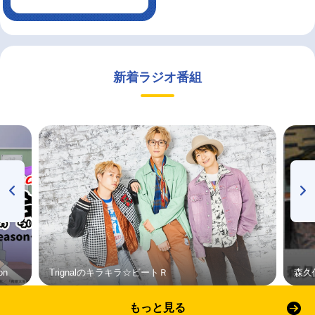
新着ラジオ番組
on
Trignalのキラキラ☆ビートＲ
森久
もっと見る