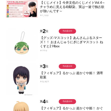
【くじメイト】今井文也のくじメイトVol.4～
チャラめに見える幼馴染、実は一途で独占欲
が強いんです～
￥1,100
2
第
位
予約受付中
【グッズ-マスコット】あんさんぶるスター
ズ！！ おまんじゅうにぎにぎマスコット ね
くすと2 Hbox
￥770
3
第
位
予約受付中
【フィギュア】るかっぷ 超かぐや姫！ 酒寄
彩葉
￥3,927
4
第
位
予約受付中
【フィギュア】るかっぷ 超かぐや姫！ かぐ