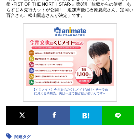
拳 -FIST OF THE NORTH STAR-』第8話「故郷からの使者」あ
らすじ＆先行カットが公開！ 追加声優に石原夏織さん、定岡小
百合さん、松山鷹志さんが決定」です。
【くじメイト】今井文也のくじメイトVol.4～チャラめ
に見える幼馴染、実は一途で独占欲が強いんです～
関連タグ