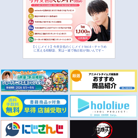
【くじメイト】今井文也のくじメイトVol.4～チャラめ
に見える幼馴染、実は一途で独占欲が強いんです～