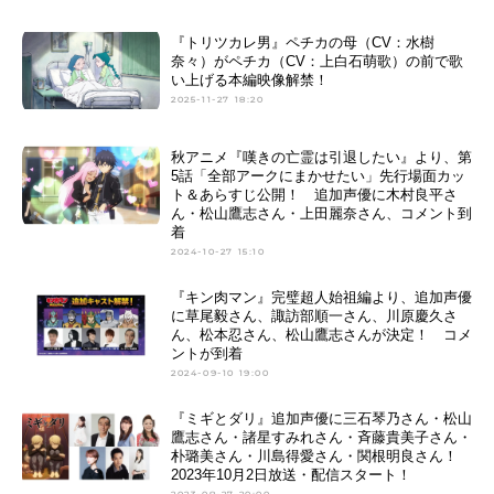
『トリツカレ男』ペチカの母（CV：水樹
奈々）がペチカ（CV：上白石萌歌）の前で歌
い上げる本編映像解禁！
2025-11-27 18:20
秋アニメ『嘆きの亡霊は引退したい』より、第
5話「全部アークにまかせたい」先行場面カッ
ト＆あらすじ公開！ 追加声優に木村良平さ
ん・松山鷹志さん・上田麗奈さん、コメント到
着
2024-10-27 15:10
『キン肉マン』完璧超人始祖編より、追加声優
に草尾毅さん、諏訪部順一さん、川原慶久さ
ん、松本忍さん、松山鷹志さんが決定！ コメ
ントが到着
2024-09-10 19:00
『ミギとダリ』追加声優に三石琴乃さん・松山
鷹志さん・諸星すみれさん・斉藤貴美子さん・
朴璐美さん・川島得愛さん・関根明良さん！
2023年10月2日放送・配信スタート！