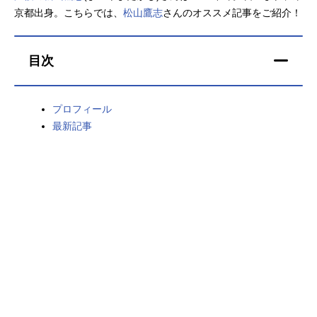
京都出身。こちらでは、
松山鷹志
さんのオススメ記事をご紹介！
アニメ映画一覧
実写化映画一覧
今期アニメ曜日別一覧
目次
春アニメ
夏アニメ
プロフィール
秋アニメ
冬アニメ
最新記事
男性声優/女性声優一覧
FOLLOW US