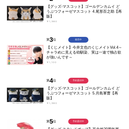
【グッズ-マスコット】ゴールデンカムイ ど
うぶつフォーゼマスコット 4.尾形百之助【再
販】
￥1,980
3
第
位
発売中
【くじメイト】今井文也のくじメイトVol.4～
チャラめに見える幼馴染、実は一途で独占欲
が強いんです～
￥1,100
4
第
位
予約受付中
【グッズ-マスコット】ゴールデンカムイ ど
うぶつフォーゼマスコット 5.月島軍曹【再
販】
￥1,980
5
第
位
予約受付中