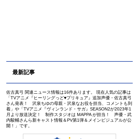
その恋の行方は――!?作品名虚構推
理放送形態TVアニメスケジュール20
20年1月11日（土）～2020年3月28
日（土）テレビ朝日ほか話数全12話
キャスト岩永琴子：鬼頭明里桜川九
郎：宮野真守弓原紗季：福圓美里七
瀬かりん：上坂すみれ寺田刑事：浜
田賢二桜川六花：佐古真弓スタッフ
原作：城平京（講談社タイガ刊）漫
画：片瀬茶柴（講談社『少年マガジ
最新記事
ンR』連載）監督：後藤圭二シリーズ
構成：高木登キャラクターデザイ
ン・総作画監督：本多孝敏アニメー
佐古真弓 関連ニュース情報は16件あります。 現在人気の記事は
ション制作：ブレインズ・ベース制
「TVアニメ『ヒーリングっど♥プリキュア』追加声優・佐古真弓
作：NAS主題歌OP：「モノノケ・イ
さん発表！ 沢泉ちゆの母親・沢泉なお役を担当、コメントも到
ン・ザ・フィクション」嘘とカメレ
着」や「TVアニメ『ヴィンランド・サガ』SEASON2が2023年1
オンアニメイト通販での購入はこち
月より放送決定！ 制作スタジオは MAPPA が担当！ 声優・武
らED：「LASTDANCE」宮野真守ア
内駿輔さんら新キャスト情報＆PV第1弾＆メインビジュアルが公
開！」です。
ニメイト通販での購入はこちら公開
開始年＆季節2020冬アニメ、2022秋