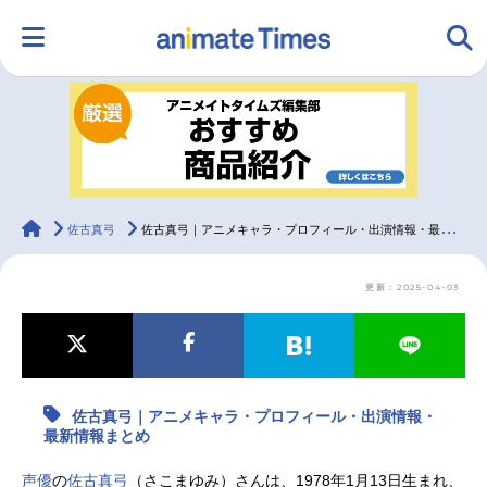
HOME
ランキング
アニメ
声優
ラジオ
みんなの声
グッズ
映画
animateTimes
佐古真弓
佐古真弓｜アニメキャラ・プロフィール・出演情報・最新情報まとめ
更新：2025-04-03
マンガ・ラノベ
ゲーム・アプリ
音楽
コスプレ
2.5次元
配信・Vtuber
トレンド
無料マンガ
佐古真弓｜アニメキャラ・プロフィール・出演情報・
最新記事一覧
最新情報まとめ
アニメ記事一覧
声優記事一覧
声優
の
佐古真弓
（さこまゆみ）さんは、1978年1月13日生まれ、