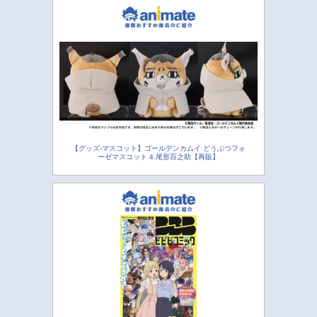
【グッズ-マスコット】ゴールデンカムイ どうぶつフォ
ーゼマスコット 4.尾形百之助【再販】