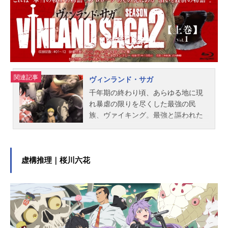
関連記事
ヴィンランド・サガ
千年期の終わり頃、あらゆる地に現
れ暴虐の限りを尽くした最強の民
族、ヴァイキング。最強と謳われた
戦士の息子トルフィンは、幼くして
戦場を生き場所とし、幻の大陸"ヴィ
ンランド"を目指す――激動の時代で
巻き起こる、本当の戦士の物語（サ
虚構推理｜桜川六花
ガ）。作品名ヴィンランド・サガ放
送形態TVアニメスケジュール2019年
7月7日（日）～2019年12月29日
（日）NHK総合にて話数全24話キャ
ストトルフィン（幼少期）：石上静
香トルフィン（少年期）：上村祐翔