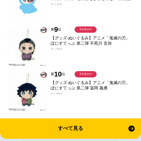
￥2,200
9
第
位
予約受付中
【グッズ-ぬいぐるみ】アニメ「鬼滅の刃」
ぽにすてっぷ 第二弾 不死川 玄弥
￥1,980
10
第
位
予約受付中
【グッズ-ぬいぐるみ】アニメ「鬼滅の刃」
ぽにすてっぷ 第二弾 冨岡 義勇
￥1,980
すべて見る