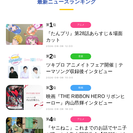
最新ニュースランキング
1
第
位
アニメ
『たんプリ』第28話あらすじ＆場面
カット
2026-08-08 12:00
2
第
位
音楽
ツキプロ アニメイトフェア開催｜テ
ーマソング収録後インタビュー
2026-08-08 10:00
3
第
位
映画
映画『THE RIBBON HERO リボンヒ
ーロー』内山昂輝インタビュー
2026-08-08 18:00
4
第
位
アニメ
『ヤニねこ』これまでのお話でヤニ子