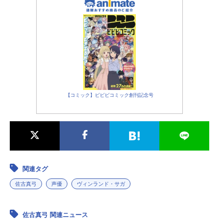
アニメ(C)城平京・片瀬茶柴・講談社
／虚構推理製作委員会TVアニメ『虚
構推理』公式サイト『虚構推理』
公...
【コミック】ビビビコミック創刊記念号
関連タグ
佐古真弓
声優
ヴィンランド・サガ
佐古真弓 関連ニュース