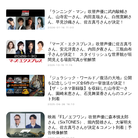
『ランニング・マン』吹替声優に武内駿輔さ
ん、山寺宏一さん、内田直哉さん、白熊寛嗣さ
ん、早見沙織さん、佐古真弓さんが決定！
2026-01-16 11:00
『マーズ・エクスプレス』吹替声優に佐古真弓
さん、安元洋貴さん、内田夕夜さん、三瓶由布
子さんが決定！ スタイリッシュな世界観が垣
間見える場面写真が初解禁
2025-10-15 11:15
『ジュラシック・ワールド／復活の大地』公開
を記念しシリーズ全6作の一挙放送が決定！
【ザ・シネマ新録版】を収録した山寺宏一さ
ん、園崎未恵さん、石見舞菜香さんらのコメン
ト到着
2025-06-26 16:10
映画『F1／エフワン』吹替声優に森本慎太郎
さん（SixTONES）、堀内賢雄さん、大塚明夫
さん、佐古真弓さんが決定＆コメント到着｜予
告映像解禁
2025-05-26 12:00