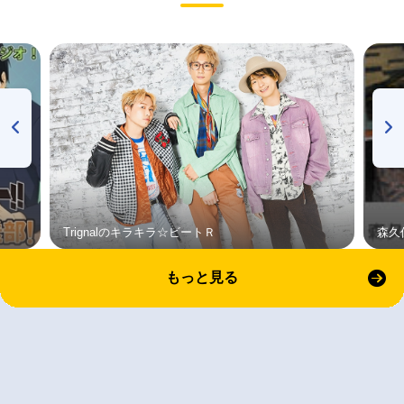
Trignalのキラキラ☆ビートＲ
森久
もっと見る