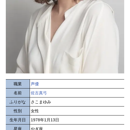
職業
声優
名前
佐古真弓
ふりがな
さこまゆみ
性別
女性
生年月日
1978年1月13日
星座
やぎ座