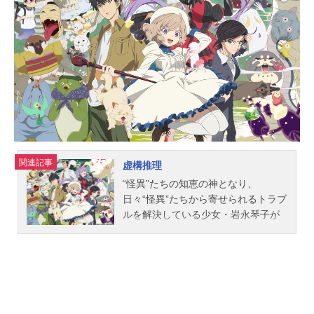
トールズ：松田健一郎アシェラッ
ド：内田直哉クヌート：小野賢章ト
ルケル：大塚明夫ビョルン：安元洋
貴フローキ：斧アツシレイフ：上田
燿司ヘルガ：高梁碧ユルヴァ：生天
目仁美ラグナル：浦山迅ヴィリヴァ
ルド：日野聡アスゲート：竹内良太
スヴェン王：菅生隆之トルグリム：
後藤ヒロキアトリ：高橋伸也耳：古
川慎アーレ：市来光弘ハーフダン：
関連記事
虚構推理
下山吉光スタッフ原作：幸村誠「ヴ
ィンランド・サガ」（講談社「アフ
“怪異”たちの知恵の神となり、
タヌーン」連載）監督：籔田修平シ
日々“怪異”たちから寄せられるトラブ
リーズ構成・脚本：瀬古浩司脚本：
ルを解決している少女・岩永琴子が
猪原健太キャラクターデザイン：阿
一目惚れした相手・桜川九郎は、“怪
比留隆彦美術：Bamboo特殊効果：M
異”にさえ恐れられる男だった!?そん
ADBOX色彩設計：橋本賢美術監督：
な普通ではない２人が、“怪異”たちの
竹田悠介美術ボード：平林いずみ
引き起こすミステリアスな事件に立
大貫賢太郎撮影監督：川下裕樹撮...
ち向かう［恋愛×伝奇×ミステリ］!!２
人に振りかかる奇想天外な事件と、