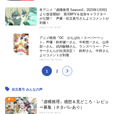
冬アニメ『虚構推理 Season2』2023年1月8日
より放送開始! 第3弾PV＆追加キャラクター
が公開！ 声優・佐古真弓さんよりコメントが
到着！
2022-11-16 10:45
アニメ映画『DC がんばれ！スーパーペッ
ト』声優・鈴村健一さん、中村悠一さん、山寺
宏一さん、武内駿輔さん、ランズベリー・アー
サーさんらが出演決定！ 鈴村さん、中村さん
よりコメントが到着
2022-07-26 12:00
1
2
佐古真弓 みんなの声
1
『虚構推理』感想＆見どころ・レビュ
ー募集（ネタバレあり）
2019-12-16 18:12