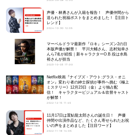
声優・林勇さんが入籍を報告！ 声優仲間から
送られた祝福ポストをまとめました！【注目ト
レンド】
2024-10-30 12:05
マーベルドラマ最新作『ロキ』シーズン2の日
本版声優が解禁！ 平川大輔さん、志村知幸さ
んら7名が続投｜新キャラクターO.B.役は水島
裕さんが担当
2023-10-03 17:00
Netflix映画『ナイブズ・アウト:グラス・オニ
オン』変わり者の紳士探偵が事件へ挑む《極上
ミステリー》12月23日（金）より独占配
信！ キャラクタービジュアル＆吹替キャスト
が解禁！
2022-12-15 11:45
11月17日は置鮎龍太郎さんの誕生日！ 声優
仲間や出演作品など、たくさん寄せられたお祝
いの声をまとめました【注目ワード】
2022-11-18 14:05