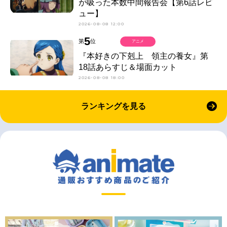
が吸った本数中間報告会【第6話レビ
ュー】
2026-08-08 12:00
5
第
位
アニメ
『本好きの下剋上 領主の養女』第
18話あらすじ＆場面カット
2026-08-08 18:00
ランキングを見る