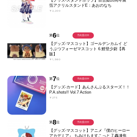
【グッズ-スタンドポップ】百合姫20周年展
箔アクリルスタンドE：あおのなち
￥2,200
6
第
位
予約受付中
【グッズ-マスコット】ゴールデンカムイ ど
うぶつフォーゼマスコット 6.鯉登少尉【再
販】
￥1,980
7
第
位
予約受付中
【グッズ-カード】あんさんぶるスターズ！！
P.A.shots!! Vol.7 Action
￥275
8
第
位
予約受付中
【グッズ-マスコット】アニメ『僕のヒーロー
アカデミア』 ちみけもますこっと 7.轟凍焦