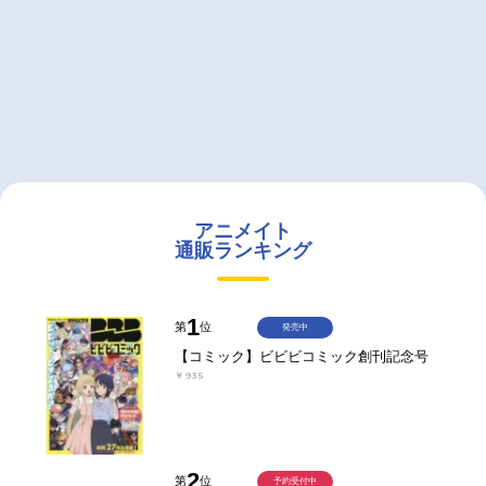
アニメイト
通販ランキング
1
第
位
発売中
【コミック】ビビビコミック創刊記念号
￥935
2
第
位
予約受付中