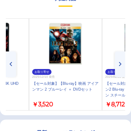
お取り寄せ
お取り寄せ
2025/12/10 発売
2025/02/05 発売
2 4K UHD
【セール対象】【Blu-ray】映画 アイア
【セール対象】【
ンマン 2 ブルーレイ ＋ DVDセット
ン2 Blu-r
ン スチールブ
￥3,520
￥8,712