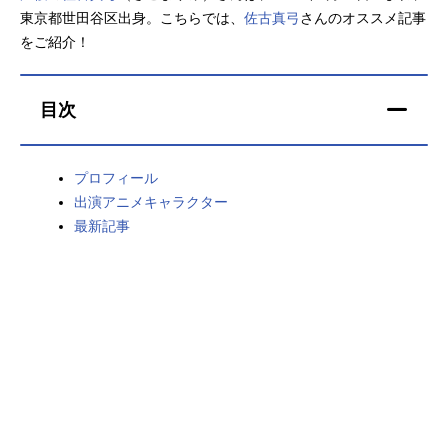
東京都世田谷区出身。こちらでは、
佐古真弓
さんのオススメ記事
アニメ映画一覧
実写化映画一覧
をご紹介！
今期アニメ曜日別一覧
目次
春アニメ
夏アニメ
秋アニメ
冬アニメ
プロフィール
出演アニメキャラクター
男性声優/女性声優一覧
最新記事
FOLLOW US