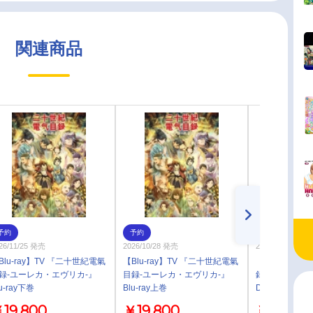
関連商品
予約
予約
予約
26/11/25 発売
2026/10/28 発売
2026/11/25 発売
Blu-ray】TV 『二十世紀電氣
【Blu-ray】TV 『二十世紀電氣
【DVD】TV 
録-ユーレカ・エヴリカ-』
目録-ユーレカ・エヴリカ-』
録-ユーレカ・
u-ray下巻
Blu-ray上巻
DVD下巻
19,800
￥19,800
￥17,600