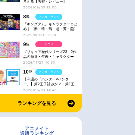
考える【考察・レビュー】
2026/08/03 12:00
8
位
マンガ・ラノベ
『キングダム』キャラクターまと
め｜〈秦・韓・魏・趙・斉・燕〉
2025/08/21 17:00
9
位
アニメ
プリキュア歴代シリーズ23＋2作
品の順番・年表・キャラクター
【2025年版】
2025/11/27 10:30
10
位
マンガ・ラノベ
【今週の『ハンター×ハンタ
ー』】第2王子詰みか？ 第1王
子と第4王子が対峙「発令」＜
2026/08/03 14:40
No.416＞
予約
予約
ランキングを見る
2026/10/28 発売
2026/12/16 発売
『二十世紀電氣目
【DVD】TV 『二十世紀電氣目
【Blu-ray】TV 『ふつつか
エヴリカ-』
録-ユーレカ・エヴリカ-』
女ではございますが ～雛宮
DVD上巻
鼠とりかえ伝～』Blu-ray 第
アニメイト
巻 初回生産限定版 アニメ
￥17,600
￥19,470
通販ランキング