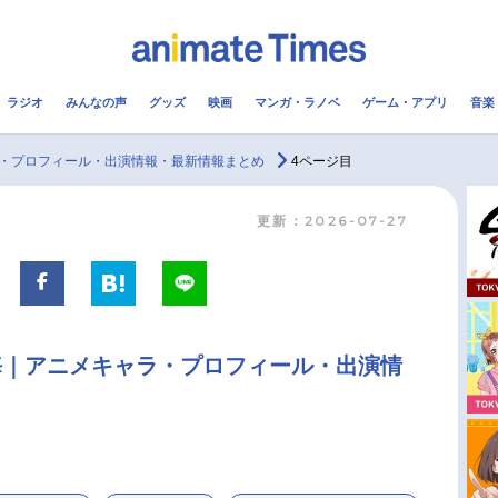
ラジオ
みんなの声
グッズ
映画
マンガ・ラノベ
ゲーム・アプリ
音楽
メ
声優
ラジオ
み
・プロフィール・出演情報・最新情報まとめ
4ページ目
更新：2026-07-27
コスプレ
2.5次元
配信
アニメ映画一覧
今期アニメ曜日別一覧
実写化映画一覧
春アニメ
海｜アニメキャラ・プロフィール・出演情
男性声優/女性声優一覧
夏アニメ
FOLLOW US