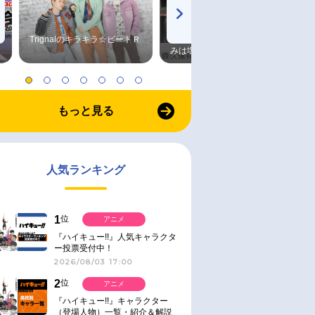
Trignalのキラキラ☆ビートＲ
森久保祥太郎×浪川大輔 つま
みは塩だけ
もっと見る
人気ランキング
1
位
アニメ
『ハイキュー!!』人気キャラクタ
ー投票受付中！
2026/08/03 17:00
2
位
アニメ
『ハイキュー!!』キャラクター
（登場人物）一覧・紹介＆解説