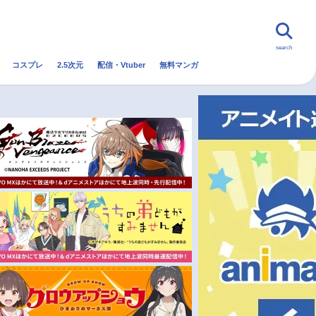
search
コスプレ
2.5次元
配信・Vtuber
無料マンガ
んなの声
グッズ
映画
・Vtuber
トレンド
無料マンガ
秋アニメ
冬アニメ