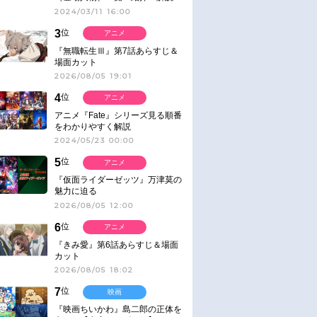
2024/03/11 16:00
3
位
アニメ
『無職転生Ⅲ』第7話あらすじ＆
場面カット
2026/08/05 19:01
4
位
アニメ
アニメ『Fate』シリーズ見る順番
をわかりやすく解説
2024/05/23 00:00
5
位
アニメ
『仮面ライダーゼッツ』万津莫の
魅力に迫る
2026/08/05 12:00
6
位
アニメ
『きみ愛』第6話あらすじ＆場面
カット
2026/08/05 18:02
7
位
映画
『映画ちいかわ』島二郎の正体を