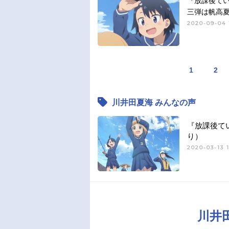
『放課後て
三弾は帆高
2020-09-04 
1
2
川井田夏海 みんなの声
『放課後て
り）
2020-03-13 1
川井