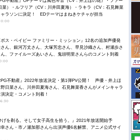
PG不動産』OPテーマは風色琴音（CV：井上ほの花）・ファー
日菜）・ルフリア（CV：川井田夏海）・ラキラ（CV：石見舞菜
キャラソンに決定！ EDテーマはまねきケチャが担当
10:00
ボス・ベイビー ファミリー・ミッション』12名の追加声優発
綾さん、銀河万丈さん、大塚芳忠さん、早見沙織さん、村瀬歩さ
さん、ファイルーズあいさん、鬼頭明里さんらのコメント到着
0:00
RPG不動産』2022年放送決定・第1弾PV公開！ 声優・井上ほ
木野日菜さん、川井田夏海さん、石見舞菜香さんがメインキャラ
出演決定・コメント到着！
16:30
ひげを剃る。そして女子高生を拾う。』2021年放送開始予
和幸さん・市ノ瀬加那さんら出演声優6名解禁、アニメ公式サイ