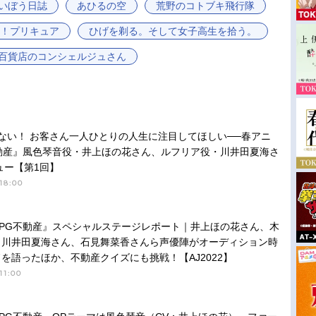
いぼう日誌
あひるの空
荒野のコトブキ飛行隊
と！プリキュア
ひげを剃る。そして女子高生を拾う。
百貨店のコンシェルジュさん
ない！ お客さん一人ひとりの人生に注目してほしい──春アニ
動産』風色琴音役・井上ほの花さん、ルフリア役・川井田夏海さ
ュー【第1回】
18:00
PG不動産』スペシャルステージレポート｜井上ほの花さん、木
、川井田夏海さん、石見舞菜香さんら声優陣がオーディション時
を語ったほか、不動産クイズにも挑戦！【AJ2022】
11:00