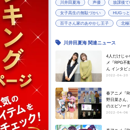
川井田夏海
声優
放課後て
女子高生の無駄づかい
HUGっ
百千さん家のあやかし王子
北極
川井田夏海 関連ニュース
4人だけじゃ
メ『RPG不
ん インタビ
2022-04-20 
春アニメ『R
野日菜さん
のエピソード
2022-04-06 