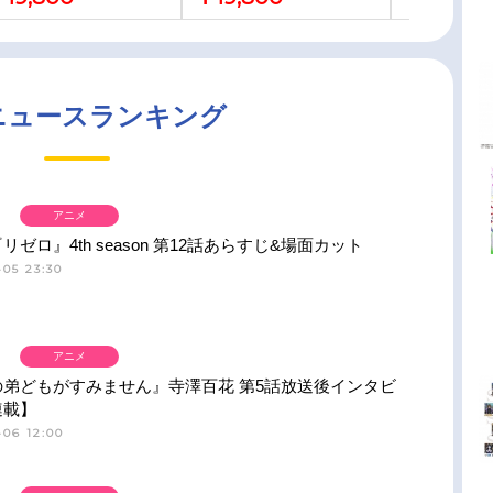
ニュースランキング
アニメ
リゼロ』4th season 第12話あらすじ&場面カット
05 23:30
アニメ
の弟どもがすみません』寺澤百花 第5話放送後インタビ
連載】
-06 12:00