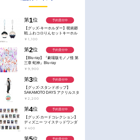
限定セット
1
第
位
予約受付中
【グッズ-キーホルダー】呪術廻
戦 ふわコロりんセットキーホル
ダー【アニメイト特典付】
￥1,100
2
第
位
予約受付中
【Blu-ray】『劇場版モノノ怪 第
三章 蛇神』Blu-ray
￥9,900
3
第
位
予約受付中
【グッズ-スタンドポップ】
SAKAMOTO DAYS アクリルスタ
ンド～Sunny Afternoon～ 4.南雲
￥2,200
4
第
位
予約受付中
【グッズ-カードコレクション】
ディズニー ツイステッドワンダ
ーランド ランダムカードコレク
￥400
ション クラブ・ウェアver.
5
第
位
予約受付中