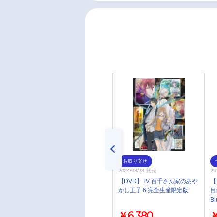
お取り寄せ
お取り寄せ
2024/04/24 発売
2024/08/28 発売
20
【Blu-ray】映画 北極百貨店の
【DVD】TV 百千さん家のあや
【
コンシェルジュさん 完全生産
かし王子 6 完全生産限定版
目
限定版
Bl
￥9,680
￥6,380
￥