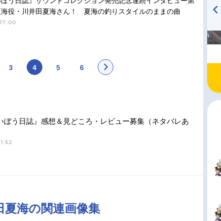
いぼう日誌』サウンドコレクション発売記念連続インタビュー第
夏海役・川井田夏海さん！ 夏海の釣りスタイルのままの曲
17:00
高橋美紀のおんぷの気持ち
TVアニメ『戦隊大失格』
♪ in アニメイトタイムズ
radio 大直会 2nd season
3
4
5
6
いぼう日誌』感想＆見どころ・レビュー募集（ネタバレあ
1:52
田夏海の関連画像集