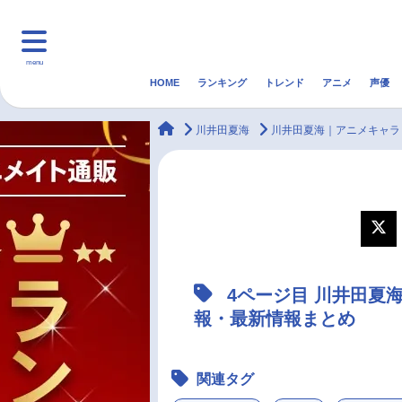
menu
HOME
ランキング
トレンド
アニメ
声優
HOME
ランキング
アニ
animateTimes
川井田夏海
川井田夏海｜アニメキャラ
マンガ・ラノベ
ゲーム・アプリ
音楽
最新記事一覧
アニメ記事一覧
4ページ目 川井田夏
声優記事一覧
報・最新情報まとめ
関連タグ