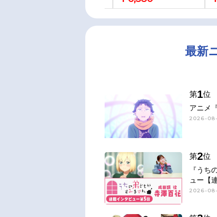
最新
1
第
位
アニメ『
2026-08-
2
第
位
『うち
ュー【
2026-08