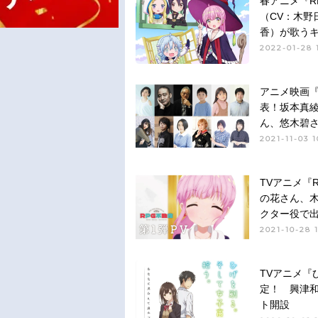
春アニメ『R
（CV：木野
香）が歌う
2022-01-28 
アニメ映画『
表！坂本真
ん、悠木碧
2021-11-03 1
TVアニメ『
の花さん、
クター役で
2021-10-28 
TVアニメ『
定！ 興津
ト開設