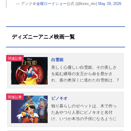
— アンク＠
金曜ロードショー
公式 (@kinro_ntv)
May 29, 2026
ディズニーアニメ映画一覧
関連記事
白雪姫
美しく心優しい白雪姫。その美しさ
を妬む継母の女王から命を脅かさ
れ、森の奥深くに逃れた白雪姫は、7
人のこびとたち―おとぼけ、ねぼす
け、くしゃみ、てれすけ、ごきげ
関連記事
ピノキオ
ん、先生、おこりんぼ―と出会い、
一緒に暮らし始めます。ある日、老
独り暮らしのゼペットは、木で作っ
婆に姿を変えた女王が訪ねて来て、
たあやつり人形にピノキオと名付
毒リンゴを口にしてしまった白雪
け、いつか本当の子供になるように
姫。横たわる白雪姫の傍らで悲しむ
と星に願いをかけます。するとその