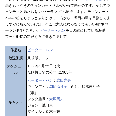
焼きもちやきのティンカー・ベルがやって来たのです。そしてウ
ェンディと弟たちを“ネバーランド”へ招待します。ティンカー・
ベルの粉をちょっとふりかけて、右から二番目の星を目指してま
っすぐに飛んでいけば、そこは大人にならなくてもいい島“ネバ
ーランド”!ところが、
ピーター・パン
を目の敵にしている海賊、
フック船長の悪だくみに巻きこまれて…。
作品名
ピーター・パン
放送形態
劇場版アニメ
スケジュー
1955年3月22日（火）
ル
※吹替えでの公開は1963年
ピーター・パン
：
岩田光央
ウェンディ：
渕崎ゆり子
（声）、鈴木佐江子
（歌）
フック船長：
大塚周夫
キャスト
ジョン：池田真
マイケル：鈴木一輝