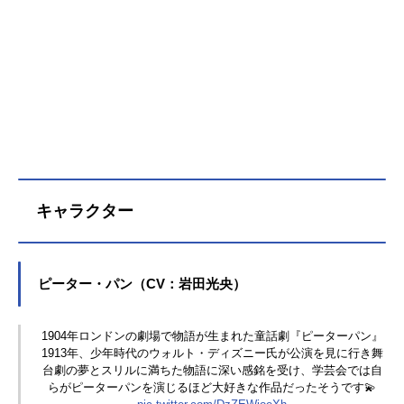
ズ美術監督：ウェンデル・ルエブ編
などを学び、ともに成長していきま
集：アンソニー・F・ロッコ作曲：ジ
す。作品名ティンカー・ベル放送形
ョエル・マクニーリー公開開始年＆
態劇場版アニメスケジュール2008年
季節2002アニメ映画動画配信情報
12月23日（火）キャストティンカ
【PR】※本ページは動画配信サービ
ー・ベル（ティンク）：深町彩里ロ
スのプロモーションが含まれていま
ゼッタ：豊口めぐみイリデッサ：園
す。※詳細や最新の配信情報は配信
崎未恵シルバーミスト：高橋理恵子
サービス公式サイトをご確認くださ
フォーン：坂本真綾フェアリー・メ
い。DMMTV月額550円（税込）で新
アリー：山像かおりテレンス：細谷
作アニメから懐かしの名作まで見放
佳正クランク：河本邦弘ボブル：石
キャラクター
題の「DMMTV」。マルチデバイス対
田彰ヴィディア：朴璐美クラリオン
応で、会員限定のお得な特典も盛り
女王：高島雅羅スタッフ監督：ブラ
だくさん。動画を見る
ッドリー・レイモンド製作：ジーニ
ー・ラッセル原案：ジェフリー・
ピーター・パン（CV：岩田光央）
M・ハワード、ブラッドリー・レイ
モンド脚本：ジェフリー・M・ハワ
ード製作総指揮：ジョン・ラセター
1904年ロンドンの劇場で物語が生まれた童話劇『ピーターパン』
1913年、少年時代のウォルト・ディズニー氏が公演を見に行き舞
ボイス・キャスティング：ブレッ
台劇の夢とスリルに満ちた物語に深い感銘を受け、学芸会では自
ト・スウェイン、ジェイミー・トー
らがピーターパンを演じるほど大好きな作品だったそうです💫
マソン音楽：ジョエル・マクニーリ