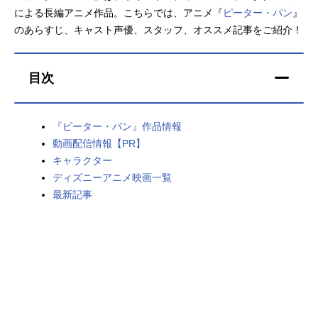
による長編アニメ作品。こちらでは、アニメ『
ピーター・パン
』
アニメ映画一覧
実写化映画一覧
のあらすじ、キャスト声優、スタッフ、オススメ記事をご紹介！
今期アニメ曜日別一覧
目次
春アニメ
夏アニメ
秋アニメ
冬アニメ
『ピーター・パン』作品情報
動画配信情報【PR】
男性声優/女性声優一覧
キャラクター
ディズニーアニメ映画一覧
FOLLOW US
最新記事