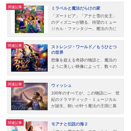
山：芋洗坂係長スタッフ監督：バイ
オスナット・シューラー製作総指
ジュール2018年12月21日（金）キャ
の力”の秘密を解き明かす、驚くべき
が、残された人々は信じる心を失っ
関連記事
ミラベルと魔法だらけの家
ロン・ハワード リッチ・ムーア共
揮：ジョン・ラセター音楽：リン＝
ストラルフ：山寺宏一ヴァネロペ：
旅の始まりだった・・・。作品名ア
ていった…。500年もの時が流れ、信
同監督：ジャレド・ブッシュ製作：
マニュエル・ミランダ マーク・マ
諸星すみれシャンク：菜々緒イエ
ナと雪の女王２放送形態劇場版アニ
じる心を失った王国は、再び魔物に
「ズートピア」「アナと雪の女王」
クラーク・スペンサー製作総指揮：
ンシーナ オペタイア・フォアイア
ス：浅野まゆみスパムリー：上田燿
メシリーズアナと雪の女王スケジュ
襲われる。聖なる龍の力が宿るとい
のディズニーが贈る、待望のミュー
ジ...
ニメーター：エリック・ゴールドバ
司フェリックス：花輪英司カルホー
ール2019年11月22日（金）キャスト
う＜龍の石＞──その守護者の一族の
ジカル・ファンタジー。魔法の力に
ーグコレオグラファー：ティアナ・
ン軍曹：田村聖子ノウズモア：野中
アナ：神田沙也加エルサ：松たか子
娘、ラーヤの旅が始まる。遠い昔に
包まれた、不思議な家に暮らすマド
リウファウ主題歌日本語版ED：「ど
秀哲ポカホンタス：土居裕子アナ：
オラフ：武内駿輔クリストフ：原慎
姿を消した“最後の龍”の力を蘇らせ、
リガル家。家族全員が家から与えら
関連記事
ストレンジ・ワールド／もうひとつ
こまでも～HowFarI'llGo～」加藤ミ
神田沙也加アリエル：小此木まりモ
一郎イドゥナ：吉田羊マティアス中
再び王国に平和を取り戻すため
れた“魔法の才能（ギフト）”を持つ中
の世界
リヤ公開開始年＆季節2017アニメ映
アナ：屋比久知奈シンデレラ：鈴木
尉：松田賢二アグナル：前田一世イ
に…。作品名ラーヤと龍の王国放送
で、少女ミラベルだけ何の魔法も使
想像を超える奇跡の物語と、魔法の
画(C)2017Disney.AllRightsRes...
より子オーロラ：すずきまゆみジャ
エレナ：余貴美子ライダー：小林親
形態劇場版アニメスケジュール2021
えなかった。ある日、彼女は家に大
ように美しい映像によって、数々の
スミン：麻生かほ里メリダ：大島優
弘ハニーマレン：壹岐紹未ルナー
年3月5日（金）キャストラーヤ：吉
きな”亀裂”があることに気づく──そ
驚きと感動を贈り続けてきたディズ
子エルサ：松たか子ラプンツェル：
ド：吉見一豊パビー：安崎求ノーサ
川愛シスー：高乃麗ブーン：斎藤汰
れは世界から魔法の力が失われてい
ニー・アニメーション・スタジオ
中川翔子ベル：平川めぐみ白雪姫：
ルドラのリーダー：飯島肇幼いア
鷹ナマーリ：伊藤静ベンジャ：森川
く前兆だった。残された希望は、魔
関連記事
ウィッシュ
が、『ベイマックス』で知られるド
小鳩くるみティアナ：鈴木ほのかム
ナ：新津ちせ幼いエルサ：黒川聖菜
智之トング：後藤光祐幼いナマー
法のギフトを持たないミラベルただ
ン・ホール監督と共に新たに贈るの
ーラン：すずきまゆみスタッフ監
スタッフ監督：クリス・バック ジ
リ：黒沢ともよヴィラーナ：深見梨
ひとり。なぜ、彼女だけ魔法が使え
100年のすべてが、この物語に― 世
は、まるでアトラクションに乗って
督：リッチ・ムーア、フィル・ジョ
ェニファー・リー脚本：ジェニファ
加ノイ：ADELINECHETAILダン･フ
ないのか？そして、魔法だらけの家
紀のドラマティック・ミュージカル
いるかのようなスケール感あふれる
ンストン...
ー・リー アリソン・シュローダー
ー：谷育子トゥクトゥク：BRUNOM
に隠された驚くべき秘密とは…？作
が誕生。願いが叶う魔法の王国に暮
壮大な冒険と、かけがえのない家族
製作：ピーター・デル・ヴェッコ音
AGNEスタッフ監督：ドン・ホール
品名ミラベルと魔法だらけの家放送
らす少女アーシャの願いは、100才に
の絆を描いた、アクション・アドベ
楽：クリストフ・ベック楽曲：クリ
カルロス・ロペス・エストラーダ製
形態劇場版アニメシリーズディズニ
なる祖父の願いが叶うこと。だが、
関連記事
モアナと伝説の海２
ンチャー超大作『ストレンジ・ワー
ステン・アンダーソン＝ロペス ロ
作：オスナット・シューラー ピー
ー映画スケジュール2021年11月26日
すべての“願い”は魔法を操る王様に支
ルド／もうひとつの世界』。この