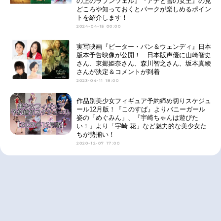
の上のラプンツェル』『アナと雪の女王』の見
どころや知っておくとパークが楽しめるポイン
トを紹介します！
2024-04-15 00:00
実写映画『ピーター・パン＆ウェンディ』日本
版本予告映像が公開！ 日本版声優に山崎智史
さん、東郷姫奈さん、森川智之さん、坂本真綾
さんが決定＆コメントが到着
2023-04-11 18:00
作品別美少女フィギュア予約締め切りスケジュ
ール12月版！『このすば』よりバニーガール
姿の「めぐみん」、『宇崎ちゃんは遊びた
い！』より「宇崎 花」など魅力的な美少女た
ちが勢揃い！
2020-12-07 17:00