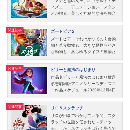
バート・ロペス主題歌「イントゥ・
ター・デル・ヴェッコ脚本：キュ
（金）キャストミラベル：斎藤瑠希
配されているという衝撃の真実を彼
「アナと雪の女王」のウォルト・デ
冬、まだ誰も見たことのない“不思議
ジ・アンノウン～心のままに」中...
イ・グエン アデル・リム音楽：ジ
アルマおばあちゃん：中尾ミエイサ
女は知ってしまう。みんなの願いを
ィズニー・アニメーション・スタジ
な”世界への壮大な冒険が始まるー。
ェームズ・ニュートン・ハワード主
ベラ：平野綾ルイーサ：ゆめっち（3
取り戻したいという、ひたむきな思
オが贈る、美しく神秘的な海を舞台
作品名ストレンジ・ワールド／もう
題歌ED：「リード・ザ・ウェイ」ジ
時のヒロイン）フリエッタ：冬馬由
いに応えたのは、“願い星”のスター。
にした感動のミュージカル・アドベ
ひとつの世界放送形態劇場版アニメ
ェネイ・アイコ公開開始年＆季節202
美アグスティン：関智一ぺパ：藤田
空から舞い降りたスターと、相棒で
ンチャー。海と特別な絆で結ばれた
関連記事
ズートピア２
シリーズディズニー映画スケジュー
1アニメ映画(C)2021Disney.AllRights
朋子フェリックス：勝矢ドロレス：
ある子ヤギのバレンティノと共に、
主人公・モアナは、すべての海をつ
ル2022年11月23日（水）キャストサ
Reserved.(C)2021Disneyanditsrelate
大平あひるカミロ：畠中祐アントニ
アーシャは立ち上がる。「願いが、
なぐ1000年にひとりの“導く者”とな
ズートピア、それはかつての肉食動
ーチャー：原田泰造イーサン：鈴木
dentities『ラーヤと龍の王国』公式サ
オ：木村新汰ブルーノ：中井和哉マ
私を強くする」──願い星に選ばれた
り、彼方の島にいる人々を探してい
物も草食動物も、大きな動物も小さ
福イェーガー：大塚明夫メリディア
イ...
リアーノ：武内駿輔スタッフ監督：
少女アーシャが、王国に巻き起こす
た。ある日、人間を憎み世界を引き
な動物も、あらゆるタイプの動物た
ン：松岡依都美カリスト：沢海陽子
バイロン・ハワード ジャレド・ブ
奇跡とは…？作品名ウィッシュ放送
裂いた“嵐の神の伝説”を知ったモアナ
ちが平和に暮らす超ハイテクな文明
パルク大尉：鹿野真央カスピアン：
ッシュ音楽：リン＝マニュエル・ミ
形態劇場版アニメシリーズディズニ
は、その呪いを解くために、変幻自
社会、そして「誰でも夢を叶えられ
関連記事
ビリーと魔法のはじまり
落合福嗣ダッフル：本多新也ナレー
ランダ配給：ウォルト・ディズニ
ー映画スケジュール2023年12月15日
在な半神半人の英雄・マウイや新た
る」という理想の楽園。その街で暮
ション：茶風林スタッフ監督：ド
ー・ジャパン主題歌「マリーポーサ
（金）キャストアーシャ：生田絵梨
な仲間と共に、世界を再びひとつに
らす、前向きで夢を信じるズートピ
作品名ビリーと魔法のはじまり放送
ン・ホール、クイ・グエン製作：ロ
～羽ばたく未来へ～」ナオト・...
花マグニフィコ王：福山雅治バレン
する航海に繰り出す。「海の果て
ア初のウサギの警官・ジュディと、
形態劇場版アニメシリーズディズニ
イ・コンリ配給：ウォルト・ディズ
ティノ：山寺宏一アマヤ王妃：檀れ
も、越えてゆこう」──たとえ、どん
元詐欺師で皮肉屋だけど頼れるキツ
ー作品スケジュール2026年12月4日
ニー・ジャパン公開開始年＆季節202
いサビーノ：鹿賀丈史ダリア：大平
な運命が待ち受けていても―。作品
ネの相棒・ニックは、何もかも正反
（金）同時上映短編映画『リロ＆ス
2アニメ映画(C)2022Disney.AllRights
あひるガーボ：蒼井翔太ハル：青野
名モアナと伝説の海２放送形態劇場
対だけど特別な絆で結ばれていた。
クラッチ』キャスト未発表スタッフ
関連記事
リロ＆スクラッチ
Reserved.『ストレンジ・ワールド／
紗穂サイモン：落合福嗣サフィ：岡
版アニメシリーズモアナと伝説の海
ある日、突如現れたヘビのゲイリー
監督：ファウン・ヴィーラスンソー
もうひとつの世界』公式サイト動画
本信彦ダリオ：宮里駿バジーマ：竹
スケジュール2024年12月6日（金）
をきっかけに、ふたりは再びバディ
ン ジェイソン・ハンド共同監督：
リロが用事で出かけている間、スク
配信情報【PR】※本ページは動画配
達彩奈スタッフ監督：クリス・バッ
キャストモアナ：屋比久知奈マウ
を組んで潜入捜査を行い、ズートピ
ジョージー・トリニダード製作：ロ
ラッチの世話を任されたスティッ
信サービスのプロモーションが含...
ク ファウン・ヴィーラスンソーン
イ：尾上松也モニ：小関裕太ロト：
アの過去に秘められた巨大な謎に挑
イ・コンリ配給：ウォルト・ディズ
チ。しかしスクラッチは行く先々で