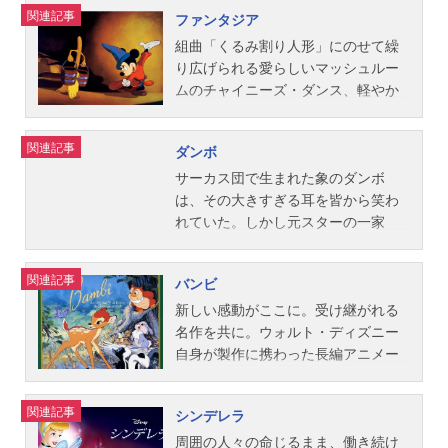
こびとたちの元に王子様が現れ
晩、妖精が現れてピノキオに命を授
関連記事
ファンタジア
て…。作品名白雪姫放送形態劇場版
けます。そして、“良心”ジミニー・ク
アニメスケジュール1950年9月26日
リケットに従って、勇敢で正直で思
組曲「くるみ割り人形」にのせて繰
（火）※吹替えでの公開は1958年キ
いやりがあれば、本物の子供になれ
り広げられる愛らしいマッシュルー
ャスト【1958年公開版】白雪姫：富
ると告げるのです。ところが、ピノ
ムのチャイニーズ・ダンス、軽やか
沢志満王子：五十嵐喜芳女王／魔
キオは正直ジョンの巧みな誘惑に乗
に舞うカバのバレリーナとワニた
女：北林谷栄先生：東野英治郎ごき
せられてしまい…。作品名ピノキオ
ち、「魔法使いの弟子」に扮した人
関連記事
ダンボ
げん：三遊亭円馬ねぼすけ：柳家小
放送形態劇場版アニメスケジュール1
気者ミッキーマウスも夜空の星たち
さんくしゃみ：坊屋三郎おこりん
952年5月17日（土）※吹替えでの公
を指揮して大熱演…。画面いっぱい
サーカス団で生まれた象のダンボ
ぼ：三津田健てれすけ：春風亭枝雀
開は1959年キャスト【1959年公開
にあふれる夢とファンタジーは、時
は、その大きすぎる耳を皆から笑わ
おとぼけ：エディ・コリンズ魔法の
版】ピノキオ：佐々木清和（台
代を超え色褪せることなく輝き続け
れていた。しかし元スターの一家
鏡：村上冬樹狩人：村上冬樹ナレー
詞）、宮下匡司（歌）ジミニー・ク
る宝石。最新のテクノロジーにより
は、彼を大切な家族として扱う。あ
ター：村上冬樹【1980年公開版】白
リケット：坊屋三郎（台詞）、宮本
甦った色彩とサウンドが、いま新た
る日、彼が空を飛べることが発覚す
関連記事
バンビ
雪姫：小鳩くるみ王子：三林輝夫女
正（歌）ゼペット：三津田健妖精
なる感動とセンセーションを呼び起
るが、それを他のサーカス団に知ら
王／魔女：里見京子先生：熊倉一雄
（ブルー・フェアリー）：松田トシ
こします。作品名ファンタジア放送
れてしまう。作品名ダンボ放送形態
新しい感動がここに。受け継がれる
ごきげん：滝口順平ねぼすけ：北村
正直ジョン（オネスト・ジョン）：
形態劇場版アニメスケジュール1955
劇場版アニメスケジュール1954年3
名作を共に。ウォルト・ディズニー
弘一くしゃみ：槐柳二おこりんぼ：
三升家小勝ランピー（ランプウィッ
年9月23日（金）キャストミッキーマ
月12日（金）キャスト【1954年公開
自身が製作に携わった長編アニメー
千葉順ニてれすけ：二見忠男おとぼ
ク）：畑爽ストロンボリ：中村哲馬
ウス：青柳隆志スタッフ製作・監
版】ティモシー：坊屋三郎ジャン
ション第5弾！春、森の奥で生まれた
け：エディ・コリンズ魔法の鏡：大
車屋のだんな（コーチマン）：古今
督：ベン・シャープスティーン脚
ボ：丘さとみメイトリアーク：大坪
子鹿のバンビは、友達のとんすけや
関連記事
シンデレラ
木民夫狩人：八代駿ナレーター：谷
亭今輔オランダ娘人形：和田京子フ
本：ジョー・グラント ディック・
日出代団長：古川緑波コウノトリ：
ガールフレンドのファリーンなど、
育子スタッフ監督：デイヴィッド・
ランス娘人形：富沢志満ロシア娘人
ヒューマー指揮：レオポルド・スト
三木鶏郎キャティ：七尾伶子ギグル
楽しい森の仲間たちに出会い、喜び
周囲の人々の命じるまま、働き続け