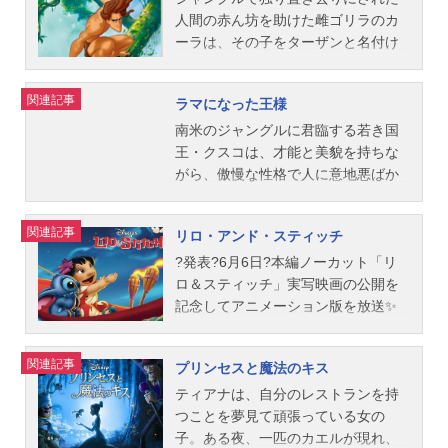
ー・セリック脚本：キャロライン・
7月22日（土）キャストポカホンタ
キャストカジモド：石丸幹二エスメ
ーロー”の意味を求めての勇気と冒険
め、長い髪を切り、少年に姿を変
人間の赤ん坊を助けた雌ゴリラのカ
トンプソン製作：ティム・バート
ス：土居裕子ジョン・スミス：古澤
ラルダ：保坂知寿フロロー：日下武
の旅。次々に襲いかかるハデスの
え、愛馬カーンと共に家を飛び出す
ーラは、その子をターザンと名付け
ン...
徹(台詞）、立花敏弘(歌）柳の木のお
史（歌唱：村俊英）フィーバス：芥
罠。果たしてヘラクレスは“本当のヒ
ことでした。悩んだり失敗したりも
て育てます。姿かたちの違いから仲
ばあさん：京田尚子ラトクリフ総
川英司（鈴木壮麻）クロパン：光枝
ーロー”になれるのでしょうか？作品
するけれど、勇気と機転では誰にも
間から拒否され傷つく幼いターザン
関連記事
ラマになった王様
督：有川博（台詞）、佐山陽規
明彦ヴィクトル：今井清隆ユーゴ
名ヘラクレス放送形態劇場版アニメ
負けません。彼女の役に立とうと奮
を、カーラがやさしく励まします。
（歌）トーマス：松澤重雄パウアタ
ー：治田敦ラヴァーン：末次美沙緒
スケジュール1997年7月26日（土）
闘するファ家のへんてこな守護竜ム
お調子者のゴリラのタークや心配性
南米のジャングルに君臨する若き国
ン首長：津嘉山正種（台詞）、福
スタッフ製作：ドン・ハーン監督：
キャストヘラクレス：松岡昌宏（TO
ーシューや幸運のこおろぎクリキー
の象のタントーとも仲良くなり、た
王・クスコは、才能と美貌を持ちな
沢...
ゲイリー・トゥルースデイル、カー
KIO）ヘラクレス（少年時代）：秋山
と共に、雪山や王宮でムーランの大
くましく成長してゆくターザン。あ
がら、傲慢な性格で人に意地悪ばか
ク・ワイズストーリー：タブ・マー
純ピロクテテス（フィル）：永井一
活躍が始まります。作品名ムーラン
る日、イギリスからやってきた美し
りしていた。ついには魔女からの恨
フィ脚本：タブ・マーフィ、アイリ
郎ハデス：嶋田久作メガラ（メ
放送形態劇場版アニメスケジュール1
い女性ジェーンに出会ったターザン
みを買ったクスコは、魔法の薬でラ
関連記事
リロ・アンド・スティッチ
ーン・メッキ、ボブ・ツディカー、
グ）：工藤静香ペイン：チャップ
998年9月26日（土）キャストムーラ
は、初めて自分そっくりの生き物の
マの姿に変えられてしまう。城から
ノニ・ホワイト、ジョナサン・ロバ
（フーリューズ）パニック：パグ
ン：すずきまゆみ（声）、伊東恵里
存在を知り驚きます。自分を育てて
も追い出された彼はジャングルで迷
?発表?6月6日?本編ノーカット「リ
ーツ美術監督：デビット・ゲーツ...
（フーリューズ）ゼウス：若山弦蔵
（伊東えり）（歌）ムーシュー：山
くれた“家族との絆”と“未知なる人間
子になり…。作品名ラマになった王
ロ＆スティッチ」実写映画の公開を
ナレーター：森繁久彌スタッフ監
寺宏一シャン隊長：園岡新太郎シャ
社会”という2つの世界に引き裂かれ
様放送形態劇場版アニメスケジュー
記念してアニメーション版を放送✨
督・脚本：ロン・クレメンツ、ジョ
ン・ユー：藤岡弘ファ・ズー：大塚
ながら、“本当の自分が生きる場所”を
ル2001年7月14日（土）キャストク
両親を亡くした【リロ】と暴れん坊
ン・マスカー製作：ロン・クレメン
周夫皇帝：小林修スタッフ監督：ト
探し求めるターザンの心の冒険をダ
スコ：藤原竜也パチャ：楠見尚己イ
のエイリアン【スティッチ】の絆を
関連記事
プリンセスと魔法のキス
ツ、アリス・デューイ、ジョン・マ
ニー・バンクロフト、バリー・クッ
イナミックに描き出します。作品名
ズマ：京田尚子クロンク：堀内賢雄
描いた家族の物語?pic.twitter.com/CN
スカー音楽：アラン・メンケン美術
ク製作：パム・コーツ脚本：リタ・
ターザン放送形態劇場版アニメスケ
スタッフ監督：マーク・ディンダル
xIE68erX—アンク＠金曜ロードショ
ティアナは、自分のレストランを持
監督：アンディ・ガスキル主題歌
シャオ、クリストファー・サンダー
ジュール1999年12月18日（土）キャ
脚本：デヴィッド・レイノルズ製
ー公式(@kinro_ntv)May8,2025ハワ
つことを夢見て頑張っている女の
「ゴ...
ス、フィリップ・ラゼブニック、レ
ストターザン：金城武少年時代のタ
作：ランディ・フルマー製作総指
イのカウアイ島に住むリロは、親の
子。ある夜、一匹のカエルが現れ、