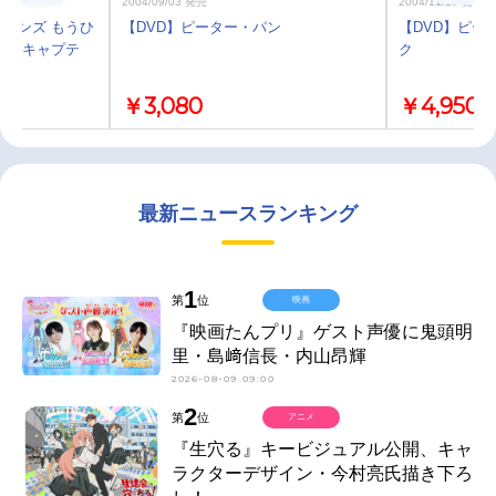
2004/09/03 発売
2004/11/17 発売
ランズ もうひ
【DVD】ピーター・パン
【DVD】ピー
』 キャプテ
ク
￥3,080
￥4,950
最新ニュースランキング
1
第
位
映画
『映画たんプリ』ゲスト声優に鬼頭明
里・島﨑信長・内山昂輝
2026-08-09 09:00
2
第
位
アニメ
『生穴る』キービジュアル公開、キャ
ラクターデザイン・今村亮氏描き下ろ