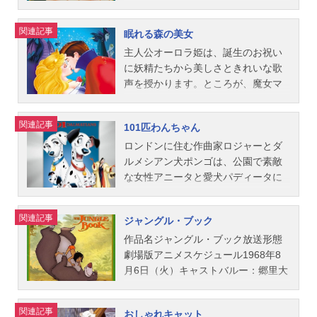
督：ジェームズ・アルガー、ビル・
踏会に出かけて行きます。でも、深
※吹替えでの公開は1973年キャスト
ー・ベルの粉をちょっとふりかけ
る世界に暮らしながらも、2匹は互い
ロバーツアニメーション監督：フラ
夜の12時になった途端、魔法は解け
【1973年公開版】アリス：上原ゆか
て、右から二番目の星を目指してま
に惹かれ合い、心を通わせていきま
関連記事
眠れる森の美女
ンク・トーマス、ミルト・カール、
てしまいます―。しかし、勇敢な友
りチェシャ猫：山田康雄【ソフト
っすぐに飛んでいけば、そこは大人
す。ところがある晩、ご主人の留守
エリック・ラーソン、オリー・ジョ
だちのネズミたちの助けとガラスの
版】アリス：土井美加白うさぎ：牛
にならなくてもいい島“ネバーラン
中にレディの家で大変な事件が起き
主人公オーロラ姫は、誕生のお祝い
ンストン原作：フェリックス・...
靴のおかげで、シンデレラの物語は
山茂チェシャ猫：関時男マッドハッ
ド”!ところが、ピーター・パンを目の
て…。ロマンティックな名曲“ベラ・
に妖精たちから美しさときれいな歌
最高のハッピーエンドで終わるので
ター：西本裕行ハートの女王：小沢
敵にしている海賊、フック船長の悪
ノッテ”を始め珠玉の音楽に彩られ
声を授かります。ところが、魔女マ
す。作品名シンデレラ放送形態劇場
寿美恵ドードー：吉水慶、宝亀克寿
だくみに巻きこまれて…。作品名ピ
た、愛らしく個性豊かな犬たちが冒
レフィセントは、オーロラ姫に“16歳
版アニメスケジュール1952年3月7日
（追加収録）三月ウサギ：逢坂秀
ーター・パン放送形態劇場版アニメ
険を繰り広げる心温まる物語。作品
の誕生日に、糸車で指を刺して命を
関連記事
101匹わんちゃん
（金）※吹替えでの公開は1961年キ
実、高瀬右光（追加収録）大工：吉
スケジュール1955年3月22日（火）
名わんわん物語放送形態劇場版アニ
落とす"という恐ろしい呪いをかけた
ャスト【1961年公開版】シンデレ
田幸紘年老いたカキ：吉田幸紘トゥ
※吹替えでの公開は1963年キャスト
メスケジュール1956年8月8日（水）
のです。やがて16歳の誕生日を迎え
ロンドンに住む作曲家ロジャーとダ
ラ：富沢志満（声）、浜田尚子
イードルディー：吉田幸紘トゥイー
ピーター・パン：岩田光央ウェンデ
キャスト【1956年公開版】レディ：
るオーロラ姫。森でのフィリップ王
ルメシアン犬ポンゴは、公園で素敵
（歌）...
ドルダム：野村隆一セイウチ：水野
ィ：渕崎ゆり子（声）、鈴木佐江子
宝田薫トランプ：小林桂樹ダーリン
子との出会い、呪いの実現、そし
な女性アニータと愛犬パディータに
龍司ロリーナ：高瀬佳子、堀越真己
（歌）フック船長：大塚周夫ジョ
グ：里見京子ジム：三木鶏郎セー
て、呪いを解く運命のキス…。誰も
出会います。やがてロジャーとアニ
（追加収録）イモムシ：玉城伸吾
ン：池田真マイケル：鈴木一輝スミ
ラ：堀越節子ジョック：三津田健ト
が憧れるあの最高にロマンティック
ータは結婚、ポンゴとパディータは1
関連記事
ジャングル・ブック
（幼虫）、吉田幸紘（蝶）、佐山陽
ー：熊倉一雄タイガー・リリー：勝
ラスティ：鈴々舎馬風トニー：中村
な瞬間が訪れます。作品名眠れる森
5匹のかわいい子犬に恵まれます。と
規（追加収録）ドアノブ：小山武宏
田治美スタッフ製作：ウォルト･ディ
哲ジョー：市村俊幸サイとアム：ナ
の美女放送形態劇場版アニメスケジ
ころがある晩、毛皮好きの悪女クル
作品名ジャングル・ブック放送形態
ビル・トカゲ：野村隆一赤いバラ：
ズニー原作：ジェームズ・M・バリ
ンシー梅木【1989年公開版】レデ
ュール1960年7月23日（土）キャス
エラに子犬たちが誘拐されてしまい
劇場版アニメスケジュール1968年8
下川久美...
ー監督：ハミルトン･ラスク クライ
ィ：藤田淑子トランプ：中尾隆聖ダ
トオーロラ姫（ブライア・ロー
ます。子犬たちを探すため、ポンゴ
月6日（火）キャストバルー：郷里大
ド・ジェロニミ ウィルフレッド・
ーリング：戸田恵子ジム：佐々木敏
ズ）：すずきまゆみフィリップ王
は“遠吠え”で犬の仲間に協力を求めま
輔（声）、鹿野由之（歌）バギー
ジャクソン脚本：テッド・シアー
セーラ：京田尚子ジョック：槐柳二
子：古澤徹（古澤融）（声） 立花
す。ポンゴのSOSは犬から犬へと伝
ラ：今西正男（声）、石塚勇（歌）
関連記事
おしゃれキャット