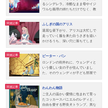
ハンド脚本：テッド・シアーズ、オ
形：依田緑【1983年公開版】ピノキ
コフスキー演奏：フィラデルフィア
ズ：田村淑子プリシー：安双三枝牧
や悲しみを経験しながら、やがて逞
るシンデレラ。冷酷なまま母やイジ
ットー・イング...
オ：初沢亜利（台詞）、辻治樹
管弦楽団公開開始年＆季節1955アニ
師カラス：加藤治ナレーション：竹
しく成長していきます。動物たちの
ワルな義理の姉たちだけでなく、教
（歌）アレキサンダー：宮川陽介ジ
メ映画(C)Disney『ファンタジア』公
脇昌作【1983年公開版】ティモシ
森の生活を通して、自然界の美しさ
会の大時計さえもが毎朝、辛い労働
ミニー・クリケット：肝付兼太（台
式サイト『ディズニー・スタジオ
ー：三田松五郎ジャンボ：眞理ヨシ
や厳しさの中で、伸びやかに成長し
の日の始まりをシンデレラに告げま
関連記事
ふしぎの国のアリス
詞）、田村しげる（歌）ゼペット：
（アニメーション）』公式X（Twitte
コメイトリアーク：瀬能礼子団長：
ていく子供たちの姿を、情緒豊かに
す。それでも夢見ることだけは誰も
熊倉一雄妖精（ブルー・フェアリ
r）動画配信情報【PR】※本ページは
阪脩コウノトリ：はせさん治キャテ
描いたディズニーの名作。極上の音
止められません。シンデレラはいつ
退屈な昼下がり、アリスは大忙しで
ー）：一城みゆ希正直ジョン（オネ
動画配信サービスのプロモーション
ィ：牧野和子ギグルズ：太田淑子プ
楽に彩られ、世代を超えて心に刻ま
か願いが叶うと強く信じ続けます。
走っていく服を来た白うさぎを追い
スト・ジョン...
が含まれています。※詳細や最新の
リシー：小宮和枝ジム・クロウ/ダン
れていく永遠の感動作を、お楽しみ
ある時、宮廷舞踏会への招待状が届
かけるうち、深い穴に落ちてしま
配信情報は配信サービス公式サイト
ディクロウ：安西正弘牧師カラス：
ください。作品名バンビ放送形態劇
き、シンデレラがやっと夢が叶う時
い…なんとも奇妙な世界に迷い込ん
をご確認ください。DMMTV月額550
伊沢弘眼鏡カラス：山崎哲也帽子カ
場版アニメシリーズバンビスケジュ
がきたと喜んだのもつかの間、まま
でしまいます。自分の体は伸び縮
関連記事
ピーター・パン
円（税込）で新作アニメから懐かし
ラス：島田敏デブカラス：永井寛孝
ール1951年5月18日（金）キャスト
母トレメイン夫人に焚き付けられた
み、美しい花たちは歌いだし、“お誕
の名作まで見放題の「DMMTV」。マ
スミッティー：宮川陽介ジョー：槐
＜ソフト版＞バンビ：依田有滋バン
義理の姉たちはシンデレラのドレス
生日じゃない日”をお祝いし、おかし
ロンドンの街外れに、ウェンディと
ルチデバイス対応で、会員限定のお
柳二ケイシー・ジュニア：池水通洋
ビ（子供）：林勇ファリーン：加藤
をビリビリに破いてしまいます。シ
なことばかり起こります。双子のデ
いう優しい女の子が住んでいまし
得な特...
ナレーション：村越伊知郎【ソフト
陵子ファリーン（子供）：押谷芽衣
ンデレラが希望を失いかけた時、妖
ィーとダム、チェシャ猫、マッドハ
た。そのウェンディが子ども部屋で
版】ティモシー：牛山茂ジャンボ：
とんすけ：奥田英太郎とんすけ（子
精のおばあさんが現れ、「ビビデ
ッター、ハートの女王など風変わり
過ごす最後の晩のことでした。いつ
磯辺万沙子メイトリアーク：久保田
供）：稲葉祐貴フラワー：小野晃弘
ィ・バビディ・ブー」という呪文と
なキャラクターが次から次へと現れ
までも12歳のままの不思議な少年ピ
関連記事
わんわん物語
民絵団長：内田稔コウノトリ：関時
フラワー（子供）：湯沢真伍森の王
ともに魔法の杖を一振りすると、カ
て、アリスはシュールで不思議な冒
ーター・パンと、焼きもちやきのテ
男キャティ：北城真記子ギグルズ：
様：岸野幸正お母さん：杉村理加フ
ボチャは壮麗な馬車に、そしてシン
険を続けるうちに…。作品名ふしぎ
ィンカー・ベルがやって来たので
ご主人の温かい愛情に包まれて育っ
一柳みるプリシー：土井美加ジム・
クロウ：熊倉一雄スタッフ監督：デ
デレラのボロボロの服は光り輝くド
の国のアリス放送形態劇場版アニメ
す。そしてウェンディと弟たちを“ネ
たコッカースパニエルのレディと、
クロ...
イヴィッド・ハンドシークエンス監
レスに変わり、シンデレラは宮廷舞
スケジュール1953年8月19日（水）
バーランド”へ招待します。ティンカ
自由を愛する野良犬トランプ。異な