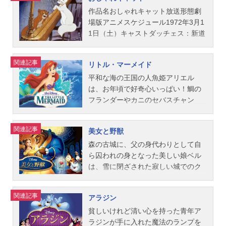
ズ アードマン・ペナーアニメーシ
トラスティ：滝口順平トニー：熊倉
敏弘（歌）マレフィセント：沢田敏
わり、ついに子犬たちが郊外のクル
キング・ルーイ：石原慎一シア・カ
ョン監督：ミルト・カール ウルフ
一雄（声）、池田直樹（歌）ジョ
子フローラ：麻生美代子フォーナ：
エラの館にいることを突き止めま
ーン：加藤精三（声）、鈴木雪夫
作品名おしゃれキャット放送形態劇
ガング・ライザーマン フランク・
ー：はせさん治（声）、加賀清孝
京田尚子メリーウェザー：野沢雅子
す。愛しい子供を救いたい一心で、
(歌）カー：八代駿ハティ大佐：富田
場版アニメスケジュール1972年3月1
トーマ...
（歌）サイとアム：天地総子スタッ
ステファン王：徳川龍峰ヒューバー
遠い道のりを駆けつけたポンゴとパ
耕生（声）、立花敏弘（歌）モーグ
1日（土）キャストダッチェス：新道
フ製作総指揮：ウォルト・ディズニ
ト王：富田耕生スタッフ監督：クラ
ディータ。そこには、なんと99匹も
リ：中崎達也スタッフ監督：ウルフ
乃里子、谷育子トーマス・オマリ
ー共同製作：アードマン・ペナー監
イド・ジェロニミ原作：シャルル・
のダルメシアンの子犬たちが！ポン
ガング・ライザーマン作画監督：ミ
ー：大宮悌二、銀河万丈／世良明芳
関連記事
リトル・マーメイド
督：ハミルトン・ラスク、クライ
ペロー“SLEEPINGBEAUTY”製作総指
ゴとパディータ、子犬たち総勢101匹
ルト・カール、オリー・ジョンスト
（歌）マリー：内藤愛美トゥルー
ド・ジェロニミ、ウィルフレッド・
揮：ケン・ピーターソン脚本：アー
のハラハラ・ドキドキの脱出作戦が
ン、フランク・トーマス、ジョン・
ズ：稲葉祐貴ベルリオーズ：曽根洋
平和な海の王国の人魚姫アリエル
ジャクソン原作：ウォード・グリー
ドマン・ペナーアニメーション監
始まります！！作品名101匹わんちゃ
ラウンズベリーキャラクター作画：
介ロクフォール：肝付兼太、龍田直
は、お年頃で好奇心いっぱい！鯛の
ン脚本...
督：ミルト・カール フランク・ト
ん放送形態劇場版アニメスケジュー
ハル・キング、エリック・ラーソ
樹ボンファミーユ夫人：中村紀子子
フランダーやカニのセバスチャン
ーマス マーク・デイビス オリ
ル1962年7月27日（金）キャストポ
ン、他原作：ラドヤード・キプリン
エドガー：川久保潔スタッフ監督：
ら、愉快な海の仲間たちと暮らし、
ー・ジョンストン ジョン・ラウン
ンゴ：池水通洋パディータ：松金よ
グ脚本：ラリー・クレモンズ、ラル
ウォルフガング・ライザーマン脚
海の上の世界に憧れていました。あ
関連記事
美女と野獣
ズベリー特殊効果：アブ・アイワー
ね子ロジャー：納谷六朗アニータ：
フ・ライト音楽：ジョージ・ブラン
本：ラリー・クレモンズ、ヴァン
る嵐の夜、彼女は人間の王子エリッ
クス背景・カラー設定：アイビン
一城みゆ希クルエラ・ド・ビル：平
ズ歌曲：ロバート・B・シャーマン、
ス・ジェリー、フランク・トーマ
クと出会い、恋に落ちます。その想
森の古城に、父の身代わりとして自
ド・アール音楽：チャイコフスキー
井道子ナニー：牧野和子ジャスパ
リチャード・M・シャーマン、テリ
ス、ジュリアス・スヴェンセン、ケ
いをかなえようとアリエルは、人間
ら囚われの身となった美しい娘ベル
～バレエ...
ー：熊倉一雄ホーレス：山田康雄ス
ー・ギルキーソン公開開始年＆季節1
ン・アンダーソン、エリック・クレ
になれる魔法と引き替えに、美しい
は、雪に閉ざされた寂しい城でのク
タッフ製作総指揮：ケン・ピーター
968アニメ映画(C)Disney『ジャング
ワース、ラルフ・ライト原作：ト
声を海の魔女アースラに奪われてし
リスマスを、ろうそく立てのルミエ
ソン監督：ウルフガング・ライザー
ル・ブック』公式サイト『ジャング
ム・マクゴーワン、トム・ロウ製
まいます。魔法の期限は3日間。はた
ールやポット夫人とチップたちな
関連記事
アラジン
マン、ハミルトン・S・ラスク、クラ
ル・ブック』公式Twitter動画配信情
作：ドン・B・テータム製作総指揮：
してアリエルは、王子と結ばれるこ
ど、みんなで楽しく祝おうと思いつ
イド・ジェロニミ原作：ドディー・
報【PR】※本ページは動画配信サー
ロイ・O・ディズニー音楽：ジョー
とが出来るのでしょうか？作品名リ
きます。少しずつ心が通い始めた野
貧しいけれど清い心を持った青年ア
スミス脚本：ビル・ピートキャ...
ビスのプロモーションが含まれてい
ジ・ブランズ主題歌OP：「おしゃれ
トル・マーメイド放送形態劇場版ア
獣のために、ベルが心をこめて用意
ラジンが手に入れた魔法のランプを