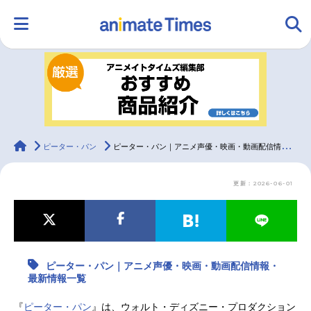
HOME
ランキング
アニメ
声優
ラジオ
みんなの声
グッズ
映画
animateTimes
ピーター・パン
ピーター・パン｜アニメ声優・映画・動画配信情報・最新情報一覧
更新：2026-06-01
マンガ・ラノベ
ゲーム・アプリ
音楽
コスプレ
2.5次元
配信・Vtuber
トレンド
無料マンガ
ピーター・パン｜アニメ声優・映画・動画配信情報・
最新記事一覧
最新情報一覧
アニメ記事一覧
声優記事一覧
『
ピーター・パン
』は、ウォルト・ディズニー・プロダクション