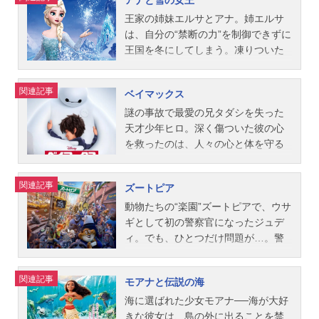
アナと雪の女王
うとするのです・・・。作品名リ
ワーズ、ジョン・マスカー、ロン・
1年3月12日（土）キャストラプンツ
キャストプー：亀山助清（台詞）、
長年演じてきた悪役に嫌気がさし、
ロ・アンド・スティッチ放送形態劇
クレメンツ美術監督：イアン・グッ
ェル：中川翔子（歌：小此木麻里）
竹本敏彰（歌）ティガー：玄田哲章
自分のゲームを飛び出したラルフ
王家の姉妹エルサとアナ。姉エルサ
場版アニメスケジュール...
ディング音楽：ランディ・ニューマ
ラプンツェル（幼少）：諸星すみれ
イーヨー：石田太郎（台詞）、石塚
は、お菓子の国のレース・ゲーム“シ
は、自分の“禁断の力”を制御できずに
ン主題歌ED：「NeverKnewINeede
フリン・ライダー（ユージーン・フ
勇（歌）オウル：上田敏也（台
ュガー・ラッシュ”で仲間はずれの少
王国を冬にしてしまう。凍りついた
d」Ne-Yo公開開始年＆季節2010アニ
ィッツハーバート）：畠中洋ゴーテ
詞）、福沢良一（歌）クリストファ
女ヴァネロペと出会い、友情を深め
世界と姉を救うため、妹アナは山男
メ映画(C)Disney『プリンセスと魔法
ル：剣幸フックハンド：岡田誠ビッ
ー・ロビン：渡邉奏人ピグレット：
ていく。しかし、ラルフの脱走はゲ
のクリストフや“心温かい雪だるま”の
関連記事
ベイマックス
のキス』公式サイト「ディズニー」
グノーズ：石原慎一警護隊長：佐山
小形満カンガ：片岡富枝（台詞）、
ームの世界にパニックを引き起こ
オラフと共に、エルサの後を追って
公式Twitter動画配信情報【PR】※本
陽規ショーティー：多田野曜平スタ
菅井美和（歌）ルー：山田瑛瑠ラビ
し…。ヒーローに憧れるラルフは、
雪山へ向かう。圧巻の歌と映像でを
謎の事故で最愛の兄タダシを失った
ページは動画配信サービスのプロモ
ビントン兄弟：飯島肇スタッフ監
ット：龍田直樹スグモドル：三宅健
ヴァネロペと彼らの世界を救えるの
描いた感動の物語。作品名アナと雪
天才少年ヒロ。深く傷ついた彼の心
ーショ...
督：ネイサン・グレノ バイロン・
太ナレーター：青森伸スタッフ監
か？ワクワクドキドキ、そして思わ
の女王放送形態劇場版アニメシリー
を救ったのは、人々の心と体を守る
ハワード製作：ロイ・コンリー製作
督：スティーブン・アンダーソン、
ずグッとくる、感動のファンタジ
ズディズニー映画スケジュール2014
ために兄が開発したケア・ロボット
総指揮：ジョン・ラセター グレ
ドン・ホール脚本：バーニー・マテ
ー・アドベンチャー！作品名シュガ
年3月14日（金）キャストアナ：神田
のベイマックスだった。兄の死の真
関連記事
ズートピア
ン・キーン脚本：ダン・フォーゲル
ィンソン原作：A・A・ミルン製作総
ー・ラッシュ放送形態劇場版アニメ
沙也加エルサ：松たか子クリスト
相をつかもうとする二人だったが、
マン公開開始年＆季節2011アニメ映
指揮：ジョン・ラセターナレータ
スケジュール2013年3月23日（土）
フ・ビョルグマン：原慎一郎オラ
彼らの前に未知なる強大な敵が立ち
動物たちの“楽園”ズートピアで、ウサ
画(C)Disney『塔の上のラプンツェ...
ー：ジョン・クリーズ音楽：ロバー
キャストラルフ：山寺宏一ヴァネロ
フ：武内駿輔ハンス・サザンアイ
はだかる。ケア・ロボットとして人
ギとして初の警察官になったジュデ
ト・ロペス撮影：ジュリオ・マカッ
ペ：諸星すみれフェリックス：花輪
ル：津田英佑ウェーゼルトン公爵：
を傷つけることを禁じられているベ
ィ。でも、ひとつだけ問題が…。警
ト編集：リサ・リンダー製作会社：
英司カルホーン軍曹：田村聖子キャ
多田野曜平パビー：安崎求バルダ：
イマックスに、大切なヒロを守り切
察官になるのは通常、クマやカバの
ウォルト・ディズニー・アニメーシ
ンディ大王：多田野曜平スタッフ監
杉村理加オーケン：北川勝博カイ：
ることはできるのだろうか？そし
ように大きくてタフな動物たちで、
関連記事
モアナと伝説の海
ョン・スタジオ配給：ウォルト・デ
督：リッチ・ムーア製作：クラー
飯島肇ゲルダ：増岡裕子アレンデー
て、兄がベイマックスに託した、驚
小さく可愛らしすぎる彼女は半人前
ィズニー・スタジオ・モーション・
ク・スペンサー製作総指揮：ジョ
ル国王：根本泰彦アレンデール王
くべき“使命”とは…？作品名ベイマッ
扱いなのだ。だが、ついにジュディ
海に選ばれた少女モアナ──海が大好
ピクチャーズ【日本語吹替え版スタ
ン・ラセターストーリー：リッチ・
妃：最所美咲子供時代のアナ：諸星
クス放送形態劇場版アニメシリーズ
も捜査に参加するチャンスが！ただ
きな彼女は、島の外に出ることを禁