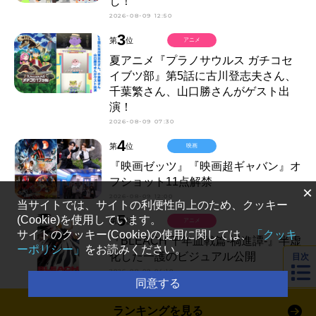
し！
2026-08-09 12:50
3
第
位
アニメ
夏アニメ『プラノサウルス ガチコセ
イブツ部』第5話に古川登志夫さん、
千葉繁さん、山口勝さんがゲスト出
演！
2026-08-09 07:30
4
第
位
映画
『映画ゼッツ』『映画超ギャバン』オ
フショット11点解禁
×
2026-08-09 12:00
当サイトでは、サイトの利便性向上のため、クッキー
5
(Cookie)を使用しています。
第
位
アニメ
サイトのクッキー(Cookie)の使用に関しては、
「クッキ
『BLEACH 千年血戦篇-禍進譚-』半虚
ーポリシー」
をお読みください。
化した一護のビジュアル公開
目次
2026-08-09 04:10
同意する
ランキングを見る