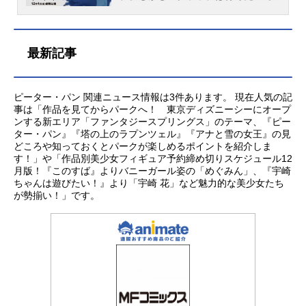
原案：クリス・バック ファウン・
鈴木梨央ケレ：山路和弘マタンギ：
むことに。その先には、ジュディと
ニー・ジャパン公開開始年＆季節202
騒動を巻き起こし、スティッチは振
ヴィーラスンソーン ジェニファ
ソニンスタッフ監督：デイブ・デリ
ニックの絆が試される、ズートピア
6アニメ映画(C)2026DisneyEnterpris
り回されることに…。一見キュート
ー・リー脚本：ジェニファー・リ
ック・ジュニア音楽：アビゲイル・
最大の危機が待ち受けていた…。作
es,Inc.AllRightsReserved.『ビリーと
な見た目に反してハチャメチャなス
最新記事
ー アリソン・ムーア製作：ピータ
バーロウ エミリー・ベアー オペ
品名ズートピア２放送形態劇場版ア
魔法のはじまり』公式サイト『ディ
クラッチという最大のライバルの登
ー・デル・ヴェッコ フアン・...
タイア・フォアイ マーク・マンシ
ニメシリーズズートピアスケジュー
ズニー』公式X（Twitter）
場に、果たしてスティッチの運命
ーナ配給：ウォルト・ディズニー・
ル2025年12月5日（金）キャストジ
は!?作品名リロ＆スクラッチ放送形
ピーター・パン 関連ニュース情報は3件あります。 現在人気の記
ジャパン主題歌ED：「ビヨンド～越
ュディ：上戸彩ニック：森川智之ボ
態劇場版アニメシリーズリロ・アン
事は「作品を見てからパークへ！ 東京ディズニーシーにオープ
えてゆこう～」ME:I公開開始年＆季
ゴ：三宅健太クロウハウザー：高橋
ド・スティッチスケジュール2026年
ンする新エリア「ファンタジースプリングス」のテーマ、『ピー
節2024アニメ映画(C)2024Disney.All
茂雄（サバンナ）ガゼル：DreamAmi
12月4日（金）同時上映『ビリーと魔
ター・パン』『塔の上のラプンツェル』『アナと雪の女王』の見
どころや知っておくとパークが楽しめるポイントを紹介しま
RightsReserved.『モアナと伝説の海
Mr.ビッグ：山路和弘ゲイリー：下野
法のはじまり』キャストスティッ
す！」や「作品別美少女フィギュア予約締め切りスケジュール12
２』公式サイト動画配信情報【PR...
紘パウバート：山田涼介ウィンドダ
チ：クリス・サンダースリロ：マイ
月版！『このすば』よりバニーガール姿の「めぐみん」、『宇崎
ンサー：髙嶋政宏ヘイスース：柄本
ア・ケアロハスタッフ配給：ウォル
ちゃんは遊びたい！』より「宇崎 花」など魅力的な美少女たち
明ホグボトム：熊元プロレス（紅し
ト・ディズニー・ジャパン公開開始
が勢揃い！」です。
ょうが）ラス：ジャンボたかお（レ
年＆季節2026アニメ映画(C)2026Dis
インボー）アントニー：高木渉ミル
neyEnterprises,Inc.AllRightsReserve
トン・リンクスリー：梅沢富美男Dr.
d.『ディズニー・スタジオ』公式X
ファズビー：水樹奈々ゼブロ・...
（Twitter）