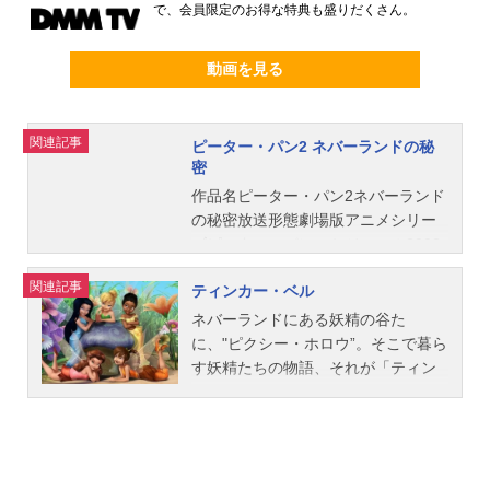
で、会員限定のお得な特典も盛りだくさん。
動画を見る
関連記事
ピーター・パン2 ネバーランドの秘
密
作品名ピーター・パン2ネバーランド
の秘密放送形態劇場版アニメシリー
ズピーター・パンスケジュール2002
年12月21日（土）キャストジェー
関連記事
ティンカー・ベル
ン：上戸彩ピーター・パン：林勇フ
ック船長：内田直哉スミー：熊倉一
ネバーランドにある妖精の谷た
雄ダニー：小倉裕大エドワード：桐
に、"ピクシー・ホロウ”。そこで暮ら
本琢也（桐本拓哉）カビー：常盤祐
す妖精たちの物語、それが「ティン
貴ウェンディ：安田成美スタッフ監
カー・ベル」シリーズです。ティン
督：ロビン・バッド共同監督：ドノ
カー・ベルと仲間の妖精たちは、妖
バン・クック製作：クリス・チェイ
精の粉の力を使っかって自然界の季
ス ミケーレ・ロビンソン ダン・
節を移り変わらせ、信じる心や友
ラウンズ脚本：テンプル・マシュー
情、自分に正直であることの大切さ