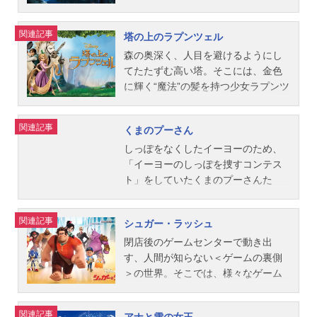
イモンド・シンガー、ユージニア・
ーザン：北尾亘ジェーン・ポータ
揮：ドン・ハーン音楽：ジョン・デ
いない5歳の女の子。姉のナニと二人
自分は呪いによって姿を変えられた
ボストウィック・シンガー音楽：マ
ー：すずきまゆみターク：土居裕子
ブニー、デヴィッド・ハートリー主
暮らしの彼女は、友達もなく孤独な
王子で、キスで呪いは解ける、と告
関連記事
塔の上のラプンツェル
シュー・ワイルダーオリジナルスコ
クレイトン：銀河万丈カーラ：藤田
題歌「ラッキー☆ムーチョ」ムーチ
日々を送っていました。ある日、リ
げます。勇気を振り絞ってキスする
ア作曲・指揮：ジェリー・ゴールド
淑子カーチャック：内海賢二タント
ョ☆ヒデキ（西城秀樹）公開開始年
ロは不思議な生き物と出会い、ステ
ティアナですが、彼女自身がカエル
森の奥深く、人目を避けるようにし
スミス主題歌「リフレクション」
ー：玄田哲章スタッフ監督：ケヴィ
＆季節2001アニメ映画(C)Disney『ラ
ィッチと名づけて家族にします。し
に変身してしまい…。果たして2人は
てたたずむ高い塔。そこには、金色
伊...
ン・リマ、クリス・バック製作：ボ
マになった王様』公式Twitter動画配
かし、スティッチは手のつけられな
無事人間に戻れるのでしょうか？作
に輝く“魔法”の髪を持つ少女ラプンツ
ニー・アーノルド脚本：タブ・マー
信情報【PR】※本ページは動画配信
い暴れん坊でリロとナニを困らせて
品名プリンセスと魔法のキス放送形
ェルが暮らしていました。18年間一
フィー、ボブ・ツディカー、ノニ・
サービスのプロモーションが含まれ
ばかり。実は、スティッチは宇宙か
態劇場版アニメシリーズディズニー
度も塔の外に出たことがないラプン
関連記事
くまのプーさん
ホワイト原作：エドガー・ライス・
ています。※詳細や最新の配信情報
らの逃亡者で、遺伝子実験で“創られ
映画スケジュール2010年3月6日
ツェルは、毎年自分の誕生日になる
バローズ作曲：マーク・マンシーナ
は配信サービス公式サイトをご確認
た”エイリアンだったのです。リロの
（土）キャストティアナ：鈴木ほの
と夜空を舞うたくさんの灯りに、特
しっぽをなくしたイーヨーのため、
曲・ボーカル：フィル・コリン...
ください。DMMTV月額550円（税
寄せる愛情が理解できず、行く先々
かナヴィーン王子：丹宗立峰ファシ
別な想いを抱き、今年こそは塔を出
「イーヨーのしっぽを捜すコンテス
込）で新作アニメから懐かしの名作
でトラブルを巻き起こすスティッ
リエ：安崎求ママ・オーディ：荒井
て、灯りの本当の意味を知りたいと
ト」をしていたくまのプーさんた
まで見放題の「DMMTV」。マルチデ
チ。それでもリロはスティッチを見
洸子ラバフ：玄田哲章シャーロッ
願っていました。そんな中、突然塔
ち。ところが、クリストファー・ロ
バイス対応で、会員限定のお得な特
捨てませんでした。「スティッチは
ト：三瓶由布子ローレンス：石住昭
に現れた大泥棒フリンと共に、つい
ビンが謎の怪物にさらわれてしま
関連記事
シュガー・ラッシュ
典も盛りだくさん。動画を見る
家族(オハナ)。家族ならいつまでも一
彦レイ：駒田一ルイス：小林アトム
に新しい世界への一歩を踏み出しま
う。早速助けに向かうプーさんた
緒だよ」。リロの言葉は愛を知らな
ジェームズ：三上市朗ユードラ：杉
す。初めての自由、冒険、恋、そし
ち。しかし失敗ばかりしてしまい、
閉店後のゲームセンターで動き出
いはずのスティッチの心を少しずつ
村理加スタッフ監督：ジョン・マス
て、彼女自身の秘められた真実が解
クリストファー・ロビンをなかなか
す、人間が知らない＜ゲームの裏側
開いていきます。しかし、二人の間
カー、ロン・クレメンツ製作：ピー
き明かされ…。作品名塔の上のラプ
救出することができず……。作品名
＞の世界。そこでは、様々なゲーム
にかけがえのない絆が生まれたその
ター・デル・ヴェッコ製作総指揮：
ンツェル放送形態劇場版アニメシリ
くまのプーさん放送形態劇場版アニ
キャラたちが、笑ったり、怒った
とき、運命は彼らを永遠に引き裂こ
ジョン・ラセター脚本：ロブ・エド
ーズディズニー映画スケジュール201
メスケジュール2011年9月3日（土）
り、人生に悩んでたりしていた！？
関連記事