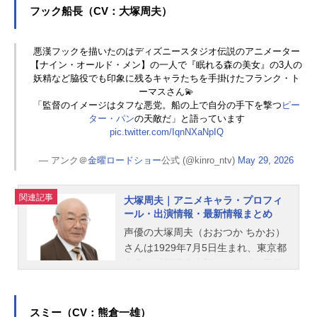
フック船長（CV：大塚周夫）
悪漢フックを描いたのはディズニースタジオ伝説のアニメーター
【ナイン・オールド・メン】の一人で『眠れる森の美女』の3人の
妖精など脇役でも印象に残るキャラたちを手掛けたフランク・ト
ーマスさん💫
「監督のイメージはタフな悪党。船の上で自分の手下を撃つ
ピー
ター・パン
の天敵だ」と語っています
pic.twitter.com/IqnNXaNpIQ
— アンク＠
金曜ロードショー
公式 (@kinro_ntv)
May 29, 2026
関連記事
大塚周夫｜アニメキャラ・プロフィ
ール・出演情報・最新情報まとめ
声優の大塚周夫（おおつか ちかお）
さんは1929年7月5日生まれ、東京都
出身。『墓場鬼太郎』のねずみ男役
をはじめ、『ルパン三世』の石川五
ェ門役など、人気作品のキャラクタ
ーを演じています。こちらでは、大
スミー（CV：熊倉一雄）