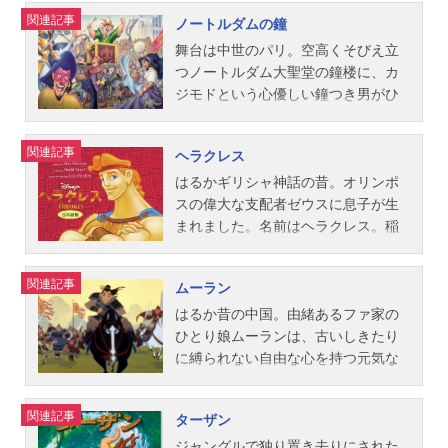
ウンとはまったく別の、陽気で明る
ール：江原正士（声）／若江準威知
スカー、ロン・クレメンツ脚本：ジ
和田伸也シンバ（子供時代）：中崎
のアライグマのミーコとハチドリの
関連記事
ノートルダムの鐘
いクリスマス・タウンだった。一面
（歌）ポット夫人：福田公子（声）
ョン・マスカー、ロン・クレメン
達也シンバ（大人）：宮本充ナラ
フリットをお供に豊かな大自然の中
の銀世界にピカピカ光るライト、心
／ポプラ（歌）チップ：山口淳史
ツ、テッド・エリオット、テリー・
（子供時代）：山本純子ナラ（大
を自由に駆け回っています。そんな
舞台は中世のパリ。空高くそびえ立
はずむケーキやツリー、そして優し
ル・フウ：中丸新将スタッフ製作：
ロッシオオリジナル作曲：アラン・
人）：華村りこスカー：壤晴彦ティ
彼女の前に現われたのはイギリス人
つノートルダム大聖堂の鐘楼に、カ
い人たち。たちまち、その初めての
ド...
メンケンプロダクション・デザイ
モン：三ツ矢雄二プンバァ：小林ア
探検家のジョン・スミス。新大陸征
ジモドという心優しい鐘つき男がひ
世界に魅せられたジャックは、彼に
ン：R・S・ヴァンダー・ヴェンデ美
トムザズー：梅津秀行ラフィキ：槐
服の野望を抱く彼でしたが、ふたり
とりぼっちで暮らしていました。冷
想いを寄せるつぎはぎ人形サリーの
術監督：ビル・パーキンス主題歌
柳二サラビ：北浜晴子バンザイ：樋
は出会った瞬間から互いに思いを寄
酷な判事フロローに育てられた彼は
関連記事
ヘラクレス
心配をよそに、自分流のクリスマス
「ホール・ニュー・ワールド」ピー
浦勉シェンジ：片岡富枝スタッフ製
せ、生まれ育った環境や言葉の壁を
鐘楼の外へ出ることを許されず、い
を計画する。ジャックが夢見たハロ
ボ・ブライソン＆レジーナ・ベル公
作：ドン・ハーン監督：ロジャー・
超えて理解を深めていきます。しか
つも塔の上から街を眺めては自由を
はるかギリシャ神話の昔。オリンポ
ウィン風クリスマスとは…？作品名
開開始年＆季節1993アニメ映画(C)Di
アラーズ、ロブ・ミンコフ製作総指
し富を狙う探検隊と先住民族の対立
夢見ていました。そして、年に一度
スの偉大な支配者ゼウスに息子が生
ナイトメアー・ビフォア・クリスマ
sn...
揮：トム・シューマッカー、サラ・
は激しくなるばかりで、ふたりは争
の“道化の祭り”の日、愉快な石像ガー
まれました。名前はヘラクレス。稲
ス放送形態劇場版アニメスケジュー
マッカーサー脚本：アイリーン・メ
いをやめさせるために立ち上がるの
ゴイルたちに励まされ、ついに塔を
妻をおもちゃにするほどの力を持っ
ル1994年10月15日（土）キャストジ
ッチ、ジョナサン・ロバーツ、リン
でした。アカデミー賞(R)受賞の美し
抜け出します。生まれて初めての華
た赤ちゃんに、ゼウスの地位を狙う
関連記事
ムーラン
ャック・スケリントン：市村正親サ
ダ・ウールヴァートン主題歌・挿入
い音楽と実写に近い自然描写と繊細
やかな世界。カジモドは自由を愛し
死者の国の神ハデスは将来を案じ、
リー：土居裕子フィンケルスタイン
歌：エルトン・ジョン、ティム・ラ
な映像、愉快で楽しい動物たちのシ
強く生きるジプシーの娘エスメラル
ヘラクレスを誘拐、人間の世界へ追
はるか昔の中国。由緒あるファ家の
博士：三ツ矢雄二町長：大平透ロッ
イスオリジナル作曲・編曲：ハン
ーンの数々、ディズニーアニメーシ
ダと出会い、初めて友情を知り、そ
いやってしまいます。やがて成長し
ひとり娘ムーランは、古いしきたり
ク：園岡新太郎ショック：土居裕子
ス...
ョン史上初めて歴史的な逸話をテー
して自らの運命を変えてしまうよう
たヘラクレスは自分が神の子である
に縛られない自由な心を持つ元気な
バレル：松澤重雄ウギー・ブギー：
マにした人間愛と勇気あふれる本作
な冒険に引き込まれていくのです。
ことを知り、神殿で父との再会をは
少女。年老いた父が国を守る戦いに
小林アトムサンタクロース：永江智
をご家族一緒に何度でもお楽しみく
作品名ノートルダムの鐘放送形態劇
たしますが、神となる条件はただ一
行かねばならないと知ったムーラン
関連記事
ターザン
明スタッフ原案・キャラクター設
ださい。作品名ポカホンタス放送形
場版アニメシリーズディズニー映画
つ“本当のヒーロー”になること、と告
は、ひそかに一大決心をします。そ
定：ティム・バートン監督：ヘンリ
態劇場版アニメスケジュール1995年
スケジュール1996年8月24日（土）
げられ修行に出発します。“本当のヒ
れは、父の代わりに軍に加わるた
ジャングルで独り置き去りにされた