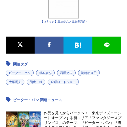
【コミック】魔法少女ノ魔女裁判(2)
関連タグ
ピーター・パン
根本嘉也
岩田光央
渕崎ゆり子
大塚周夫
熊倉一雄
金曜ロードショー
ピーター・パン 関連ニュース
作品を見てからパークへ！ 東京ディズニーシ
ーにオープンする新エリア「ファンタジースプ
リングス」のテーマ、『ピーター・パン』『塔