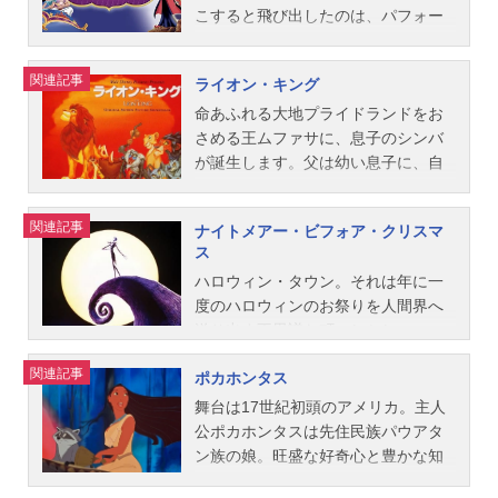
ます。※詳細や最新の配信情報は配
キャット」古賀力ED：「みんな猫に
ニメスケジュール1991年7月21日
したのはあるプレゼント。ところ
こすると飛び出したのは、パフォー
信サービス公式サイトをご確認くだ
なりたいのさ」世良明芳公開開始年
（日）キャストアリエル：すずきま
が、孤独な野獣の心に巧みに取り入
マンスあり、ジョークあり、そして
さい。DMMTV月額550円（税込）で
＆季節1972アニメ映画(C)Disney『お
ゆみセバスチャン：上條恒彦アース
ったパイプオルガンのフォルテは自
願いごとをかなえてくれるというと
関連記事
ライオン・キング
新作アニメから懐かしの名作まで見
しゃれキャット』公式ページ「ディ
ラ／バネッサ：森公美子エリック：
分の権力を保つために、邪魔者のベ
っても愉快な魔神のジーニー。とこ
放題の「DMMTV」。マルチデバイス
ズニースタジオ」公式Twitter動画配
井上和彦フランダー：大友大輔トリ
ルを陥れようとひそかに企み…。ロ
ろが邪悪な右大臣ジャファーも、魔
命あふれる大地プライドランドをお
対応で、会員限定のお得な特典も盛
信情報【PR】※本ページは動画配信
トン：久米明フロットサム＆ジェッ
マンティックな話に彩りを添えるの
法のランプを手に入れようと狙って
さめる王ムファサに、息子のシンバ
りだ...
サービスのプロモーションが含まれ
トサム：森山周一郎スタッフ監督・
は、かわいいアンジェリークやピッ
います。アラジンがジャファーをや
が誕生します。父は幼い息子に、自
ています。※詳細や最新の配信情報
脚本：ジョン・マスカー、ロン・ク
コロ笛のファイフなどの新たな仲間
っつけ、自由奔放な王女ジャスミン
然界の命は大きな輪でつながってい
は配信サービス公式サイトをご確認
レメンツ製作：ハワード・アシュマ
と5つの新曲。クリスマスを舞台に繰
との恋を実らせるには、恐れずにあ
ること、歴代の王たちが空の星から
関連記事
ナイトメアー・ビフォア・クリスマ
ください。DMMTV月額550円（税
ン、ジョン・マスカー原作：ハン
り広げられる、ベルとビーストのロ
りのままの自分でなければなりませ
見守ってくれていることを語り聞か
ス
込）で新作アニメから懐かしの名作
ス・クリスチャン・アンデルセンア
マンティックな関係を描き、「思い
ん。この願いだけは、ジーニーにも
せます。ところが王の座を狙うムフ
ハロウィン・タウン。それは年に一
まで見放題の「DMMTV」。マルチデ
ニメーター：マーク・ヘン、グレ
やり」と「希望を持ち続けること」
かなえられないのです。作品名アラ
ァサの弟スカーの罠で、シンバは王
度のハロウィンのお祭りを人間界へ
バイス対応で、...
ン・キーン、ダンカン・マージョリ
の大切さに気づかせてくれる心あた
ジン放送形態劇場版アニメスケジュ
国を追放されてしまいます。しかし
送り出す不思議な町。しかし、この
バンクス、ルベン・アキノ、アンド
たまるストーリーです。作品名美女
ール1993年8月7日（土）キャストア
旅の途中で出会う愉快な仲間たちに
町の人気者“カボチャ王”ことジャック
リアス・デジャ、マシュー・オキャ
と野獣放送形態劇場版アニメシリー
ラジン：三木眞一郎（声）、石井一
励まされ、やがて成長し自分の使命
関連記事
ポカホンタス
は、毎年同じように繰り返されるハ
ラハン視覚特殊効果：マーク・ディ
ズディズニー映画スケジュール1992
孝（歌）ジャスミン：麻生かほ里ア
に目覚めていくシンバ。そして、つ
ロウィンの準備にうんざりしてい
ンダル音楽：アラン・メンケン作
年9月23日（水）キャストベル：伊東
ブー：フランク・ウェルカーサルタ
いにスカーとの対決を迎えるのでし
舞台は17世紀初頭のアメリカ。主人
た。ある日、ジャックは森の中で奇
詞・作曲：ハワード・アシュマン、
恵里（伊東えり）野獣：山寺宏一モ
ン：あずさ欣平イアーゴ：神谷明ジ
た。作品名ライオン・キング放送形
公ポカホンタスは先住民族パウアタ
妙な扉を見つける。そのひとつを開
アラン・...
ーリス：あずさ欣平ガストン：松本
ーニー：山寺宏一ジャファー：宝田
態劇場版アニメスケジュール1994年
ン族の娘。旺盛な好奇心と豊かな知
いてみると、そこはハロウィン・タ
宰二コグスワース：熊倉一雄ルミエ
明スタッフ製作・監督：ジョン・マ
7月23日（土）キャストムファサ：大
性に恵まれた彼女は、イタズラ好き