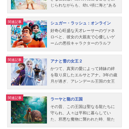
ッフ】翻訳：...
ムーア、フィル・ジョンストン、ジ
すみれ幼いエルサ：佐々木りおスタ
ディズニー映画スケジュール2014年
し、与えられた時間はたった48時
じられながらも、幼い頃に海と“ある
ム・リードン脚本：フィル・ジョン
ッフ監督：クリス・バック ジェニ
12月20日（土）キャストベイマック
間。失敗したらクビで、彼女の夢も
出会い”をしたことで、愛する人々を
ストン、ジェニファー・リー音楽：
ファー・リー製作：ピーター・デ
ス：川島得愛ヒロ：本城雄太郎タダ
消えてしまう…。頼みの綱は、事件
救うべく運命づけられる。それは、
関連記事
シュガー・ラッシュ：オンライン
ヘンリー・ジャックマンアート・デ
ル・ヴェッチョ製作総指揮：ジョ
シ：小泉孝太郎キャスおばさん：菅
の手がかりを握るサギ師のキツネ、
命の女神テ・フィティの盗まれ
ィレクター：マイク・ガブリエル共
ン・ラセター脚本：ジェニファー・
野美穂フレッド：新田英人ゴー・ゴ
ニックだけ。最も相棒にふさわしく
た“心”を取り戻し、世界を闇から守る
好奇心旺盛な天才レーサーのヴァネ
同アート・ディレクター：イアン・
リー歌曲：ロバート・ロペス クリ
ー：浅野真澄ワサビ：武田幸史ハニ
ない二人は、互いにダマしダマされ
こと。神秘の大海原へ飛び出した彼
ロペと、彼女の大親友で心優しいゲ
グッディン...
ステン・アンダーソン＝ロペス音
ー・レモン：山根舞ロバート・キャ
ながら、ある行方不明事件の捜査を
女は、伝説の英雄マウイと出会い、
ームの悪役キャラクターのラルフ
楽：クリストフ・ベック主題歌「LetI
ラハン：金田明夫アリステア・クレ
開始。だが、その事件の背後にはズ
世界を救う冒険に挑む。立ちはだか
は、レースゲーム＜シュガー・ラッ
tGo～ありのままで～」MayJ.公開開
イ：森田順平スタッフ製作総指揮：
ートピアを狙う陰謀が隠されてい
る困難に悩み傷つきながらも、自分
シュ＞の危機を救うため、誰も見た
関連記事
アナと雪の女王２
始年＆季節2014アニメ映画(C)Disney
ジョン・ラセター製作：ロイ・コン
た…。作品名ズートピア放送形態劇
の進むべき道を見つけていくモアナ
ことのないインターネットの世界へ
『アナと雪の女王』公式サイト「デ
リ監督：ドン・ホール クリス・ウ
場版アニメシリーズディズニー映画
だったが……。作品名モアナと伝説
飛び出す。そこはディズニープリン
かつて、真実の愛によって姉妹の絆
ィズニー・スタジオ」公式Twitter動
ィリアムズ脚本：ジョーダン・ロバ
スケジュール2016年4月23日（土）
の海放送形態劇場版アニメシリーズ
セスたちに出会えるなど、何でもあ
を取り戻したエルサとアナ。3年の歳
画...
ーツ ダニエル・ガーソン ロバー
キャストジュディ・ホップス：上戸
ディズニー映画スケジュール2017年
りで何でも叶う夢のような世界だ
月が過ぎ、アレンデール王国の女王
ト・L・ベアード音楽：ヘンリー・ジ
彩ニック・ワイルド：森川智之ボゴ
3月10日（金）キャストモアナ：屋比
が、思いもよらぬ危険も潜んでい
となったエルサは、アナ、クリスト
ャックマン主題歌「Story(EnglishVer
署長：三宅健太ベルウェザー：竹内
久知奈マウイ：尾上松也タラおばあ
て、二人の冒険と友情も最大の危機
フ、そしてオラフと共に幸せな日々
関連記事
ラーヤと龍の王国
sion)」AI公開開始年＆季節2014アニ
順子クロウハウザー：高橋茂雄（サ
ちゃん：夏木マリトゥイ：安崎求シ
に！？はたして＜シュガー・ラッシ
を過ごしていた。だが、エルサにし
メ映画(C)Disney『ベイマックス』公
バンナ）ライオンハート市長：玄田
ーナ：中村千絵タマトア：ROLLYヘ
ュ＞と彼らを待ち受ける驚くべき運
か聞こえない不思議な“歌声”に導か
その昔、この王国は聖なる龍たちに
式ページ動画配信情報【PR...
哲章フィニック：白熊寛嗣フラッシ
イヘイ：多田野曜平スタッフ監督：
命とは…。作品名シュガー・ラッシ
れ、姉妹はクリストフとオラフを伴
守られ、人々は平和に暮らしてい
ュ：村治学オッタートン夫人：根本
ジョン・マスカー ロン・クレメン
ュ：オンライン放送形態劇場版アニ
い、アレンデール王国を離れて未知
た。邪悪な魔物に襲われた時、龍た
圭子ガゼル：DreamAmiマイケル・狸
ツ脚本：ジャレド・ブッシュ製作：
メシリーズシュガー・ラッシュスケ
なる世界へ。それは、エルサの“魔法
ちは自らを犠牲にして王国を守った