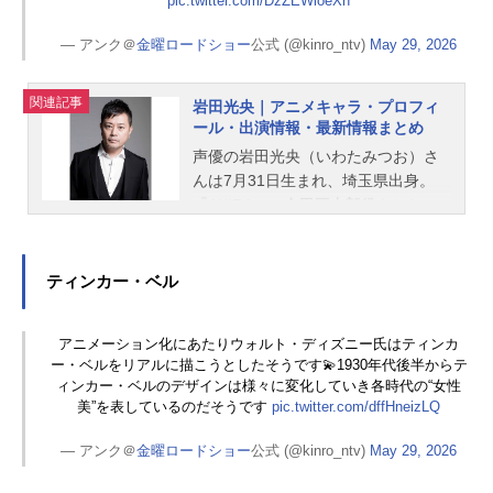
pic.twitter.com/DzZEWioeXh
イアート・ディレクター：フレッ
ド・ウォルターデジタル・プロデュ
— アンク＠
金曜ロードショー
公式 (@kinro_ntv)
May 29, 2026
ーサー：ダグ・リトルアニメーショ
ン監督：シェリル・サーディナ・サ
関連記事
岩田光央｜アニメキャラ・プロフィ
ッケッ...
ール・出演情報・最新情報まとめ
声優の岩田光央（いわたみつお）さ
んは7月31日生まれ、埼玉県出身。
『AKIRA』の金田正太郎役をはじ
め、『ONE PIECE』のイワンコフ役
など、人気作品のキャラクターを多
く演じています。こちらでは、岩田
ティンカー・ベル
光央さんのオススメ記事をご紹介！
アニメーション化にあたりウォルト・ディズニー氏はティンカ
ー・ベルをリアルに描こうとしたそうです💫1930年代後半からテ
ィンカー・ベルのデザインは様々に変化していき各時代の“女性
美”を表しているのだそうです
pic.twitter.com/dffHneizLQ
— アンク＠
金曜ロードショー
公式 (@kinro_ntv)
May 29, 2026