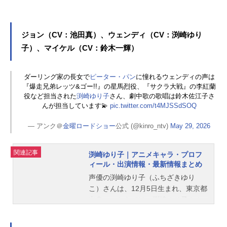
ジョン（CV：池田真）、ウェンディ（CV：渕崎ゆり
子）、マイケル（CV：鈴木一輝）
ダーリング家の長女で
ピーター・パン
に憧れるウェンディの声は
『爆走兄弟レッツ&ゴー!!』の星馬烈役、『サクラ大戦』の李紅蘭
役など担当された
渕崎ゆり子
さん、劇中歌の歌唱は鈴木佐江子さ
んが担当しています💫
pic.twitter.com/t4MJSSdSOQ
— アンク＠
金曜ロードショー
公式 (@kinro_ntv)
May 29, 2026
関連記事
渕崎ゆり子｜アニメキャラ・プロフ
ィール・出演情報・最新情報まとめ
声優の渕崎ゆり子（ふちざきゆり
こ）さんは、12月5日生まれ、東京都
出身。こちらでは、渕崎ゆり子さん
のプロフィールと関連記事を紹介し
ます。