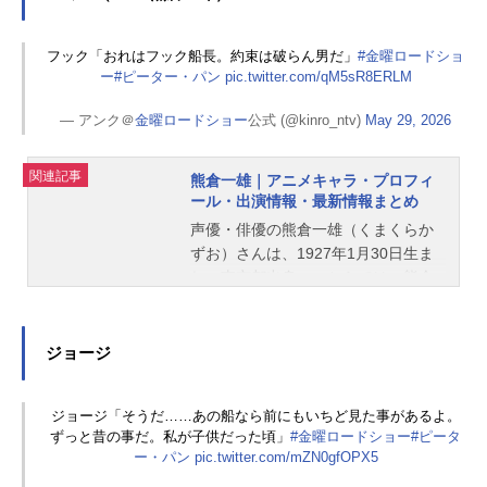
塚周夫さんのオススメ記事をご紹
介！
フック「おれはフック船長。約束は破らん男だ」
#金曜ロードショ
ー
#ピーター・パン
pic.twitter.com/qM5sR8ERLM
— アンク＠
金曜ロードショー
公式 (@kinro_ntv)
May 29, 2026
関連記事
熊倉一雄｜アニメキャラ・プロフィ
ール・出演情報・最新情報まとめ
声優・俳優の熊倉一雄（くまくらか
ずお）さんは、1927年1月30日生ま
れ、東京都出身。こちらでは、熊倉
一雄さんのオススメ記事をご紹介！
ジョージ
ジョージ「そうだ……あの船なら前にもいちど見た事があるよ。
ずっと昔の事だ。私が子供だった頃」
#金曜ロードショー
#ピータ
ー・パン
pic.twitter.com/mZN0gfOPX5