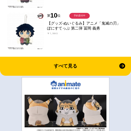
10
第
位
予約受付中
【グッズ-ぬいぐるみ】アニメ「鬼滅の刃」
ぽにすてっぷ 第二弾 冨岡 義勇
￥1,980
すべて見る