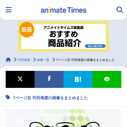
HOME
ランキング
アニメ
声優
ラジオ
みんなの声
グッズ
映画
animateTimes
竹田海渡
画像一覧
7ページ目 竹田海渡の画像をまとめました
マンガ・ラノベ
ゲーム・アプリ
音楽
コスプレ
7ページ目 竹田海渡の画像をまとめました
2.5次元
配信・Vtuber
トレンド
無料マンガ
最新記事一覧
アニメ記事一覧
声優記事一覧