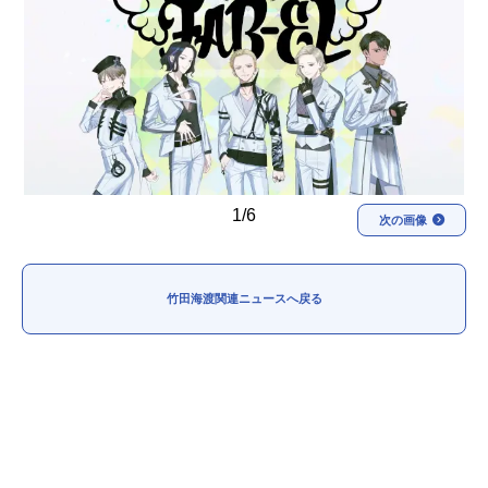
アニメ映画一覧
実写化映画一覧
今期アニメ曜日別一覧
春アニメ
夏アニメ
秋アニメ
冬アニメ
1/6
次の画像
男性声優/女性声優一覧
FOLLOW US
竹田海渡関連ニュースへ戻る