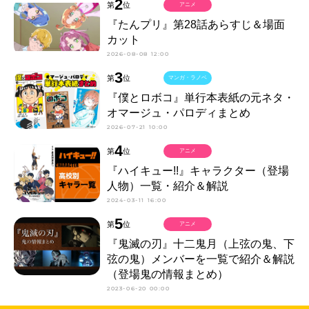
2
第
位
アニメ
『たんプリ』第28話あらすじ＆場面
カット
2026-08-08 12:00
3
第
位
マンガ・ラノベ
『僕とロボコ』単行本表紙の元ネタ・
オマージュ・パロディまとめ
2026-07-21 10:00
4
第
位
アニメ
『ハイキュー!!』キャラクター（登場
人物）一覧・紹介＆解説
2024-03-11 16:00
5
第
位
アニメ
『鬼滅の刃』十二鬼月（上弦の鬼、下
弦の鬼）メンバーを一覧で紹介＆解説
（登場鬼の情報まとめ）
2023-06-20 00:00