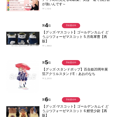
が強いんです～
￥1,100
4
第
位
予約受付中
【グッズ-マスコット】ゴールデンカムイ ど
うぶつフォーゼマスコット 5.月島軍曹【再
販】
￥1,980
5
第
位
予約受付中
【グッズ-スタンドポップ】百合姫20周年展
箔アクリルスタンドE：あおのなち
￥2,200
6
第
位
予約受付中
【グッズ-マスコット】ゴールデンカムイ ど
うぶつフォーゼマスコット 6.鯉登少尉【再
販】