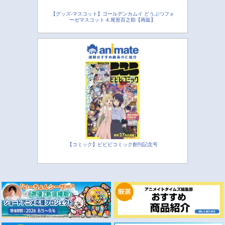
【グッズ-マスコット】ゴールデンカムイ どうぶつフォ
ーゼマスコット 4.尾形百之助【再販】
【コミック】ビビビコミック創刊記念号