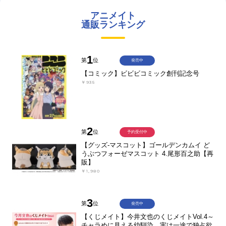
アニメイト
通販ランキング
1
第
位
発売中
【コミック】ビビビコミック創刊記念号
￥935
2
第
位
予約受付中
【グッズ-マスコット】ゴールデンカムイ ど
うぶつフォーゼマスコット 4.尾形百之助【再
販】
￥1,980
3
第
位
発売中
【くじメイト】今井文也のくじメイトVol.4～
チャラめに見える幼馴染、実は一途で独占欲