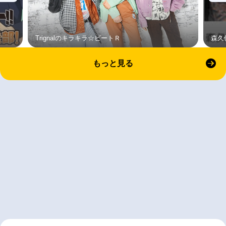
Trignalのキラキラ☆ビートＲ
森久
もっと見る