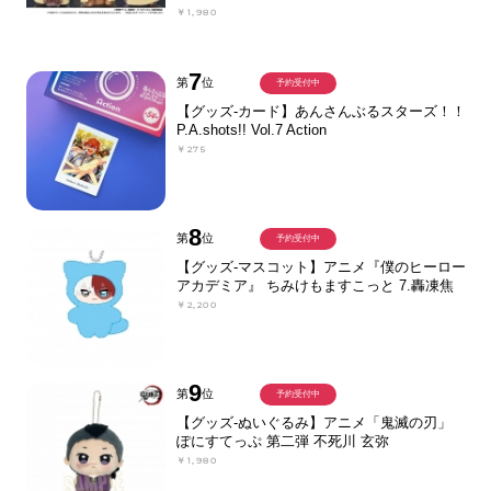
￥1,980
7
第
位
予約受付中
【グッズ-カード】あんさんぶるスターズ！！
P.A.shots!! Vol.7 Action
￥275
8
第
位
予約受付中
【グッズ-マスコット】アニメ『僕のヒーロー
アカデミア』 ちみけもますこっと 7.轟凍焦
￥2,200
9
第
位
予約受付中
【グッズ-ぬいぐるみ】アニメ「鬼滅の刃」
ぽにすてっぷ 第二弾 不死川 玄弥
￥1,980