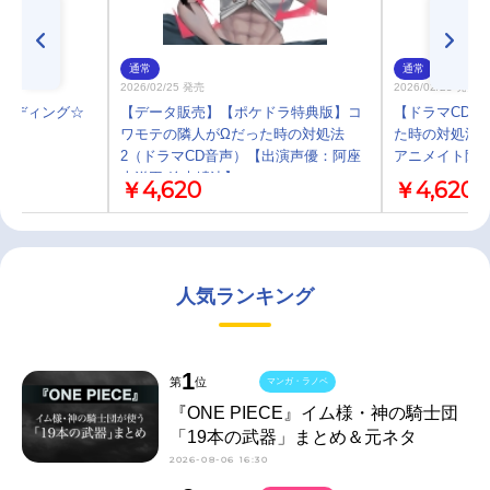
通常
通常
2026/02/25 発売
2026/02/25 発売
リーディング☆
【データ販売】【ポケドラ特典版】コ
【ドラマCD】
ワモテの隣人がΩだった時の対処法
た時の対処法 
2（ドラマCD音声）【出演声優：阿座
アニメイト限
上洋平 鈴木崚汰】
￥4,620
￥4,620
人気ランキング
1
第
位
マンガ・ラノベ
『ONE PIECE』イム様・神の騎士団
「19本の武器」まとめ＆元ネタ
2026-08-06 16:30