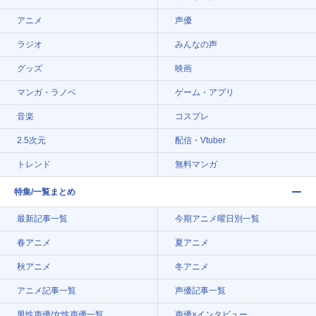
アニメ
声優
ラジオ
みんなの声
グッズ
映画
マンガ・ラノベ
ゲーム・アプリ
音楽
コスプレ
2.5次元
配信・Vtuber
トレンド
無料マンガ
特集/一覧まとめ
最新記事一覧
今期アニメ曜日別一覧
春アニメ
夏アニメ
秋アニメ
冬アニメ
アニメ記事一覧
声優記事一覧
男性声優/女性声優一覧
声優×インタビュー