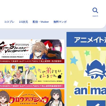
search
コスプレ
2.5次元
配信・Vtuber
無料マンガ
んなの声
グッズ
映画
・Vtuber
トレンド
無料マンガ
秋アニメ
冬アニメ