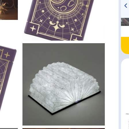
高橋美紀のおんぷの気持ち
TVアニメ『戦隊大失格』
♪ in アニメイトタイムズ
radio 大直会 2nd season