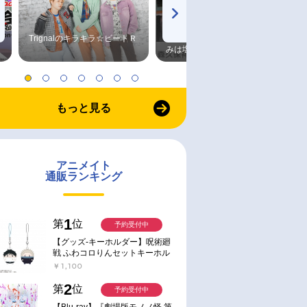
Trignalのキラキラ☆ビートＲ
森久保祥太郎×浪川大輔 つま
みは塩だけ
もっと見る
アニメイト
通販ランキング
1
第
位
予約受付中
【グッズ-キーホルダー】呪術廻
戦 ふわコロりんセットキーホル
ダー【アニメイト特典付】
￥1,100
2
第
位
予約受付中
【Blu-ray】『劇場版モノノ怪 第