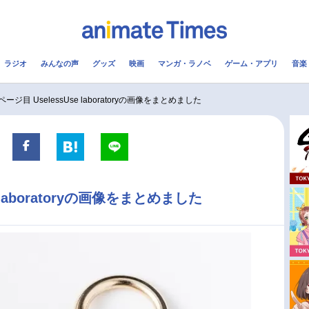
ラジオ
みんなの声
グッズ
映画
マンガ・ラノベ
ゲーム・アプリ
音楽
メ
声優
ラジオ
み
ページ目 UselessUse laboratoryの画像をまとめました
コスプレ
2.5次元
配信
アニメ映画一覧
今期アニメ曜日別一覧
e laboratoryの画像をまとめました
実写化映画一覧
春アニメ
男性声優/女性声優一覧
夏アニメ
FOLLOW US