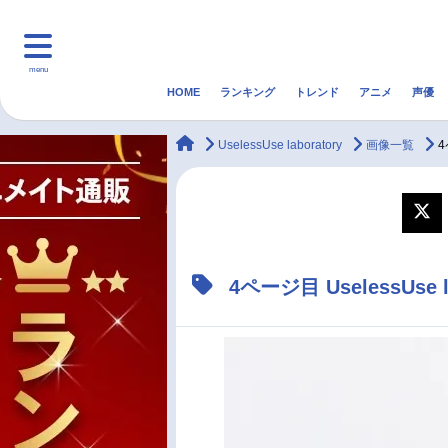
menu
HOME
ランキング
トレンド
アニメ
声優
HOME
ランキング
アニ
animateTimes
UselessUse laboratory
画像一覧
4
マンガ・ラノベ
ゲーム・アプリ
音楽
最新記事一覧
4ページ目 UselessUs
アニメ記事一覧
声優記事一覧