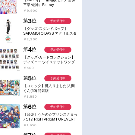
三章 蛇神』Blu-ray
￥9,900
3
第
位
予約受付中
【グッズ-スタンドポップ】
SAKAMOTO DAYS アクリルスタ
ンド～Sunny Afternoon～ 4.南雲
￥2,200
4
第
位
予約受付中
【グッズ-カードコレクション】
ディズニー ツイステッドワンダ
ーランド ランダムカードコレク
￥400
ション クラブ・ウェアver.
5
第
位
予約受付中
【コミック】魔入りました!入間
くん(50) 特装版
￥3,850
6
第
位
予約受付中
【音楽】うたの☆プリンスさまっ
♪ ST☆RISH PRISM FOREVER!
￥1,650