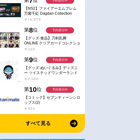
7
第
位
予約受付中
【NS2】ファイアーエムブレム
万紫千紅 Dagdan Collection
￥14,979
8
第
位
予約受付中
【グッズ-食品】刀剣乱舞
ONLINE クリアカードコレクショ
ンガム
￥220
9
第
位
予約受付中
【グッズ-ぬいぐるみ】ディズニ
ー ツイステッドワンダーランド
ミニミニぬいぐるみ(クラブ・ウ
￥2,500
ェアver.) イデア・シュラウド
10
第
位
予約受付中
【コミック】セブンティーンシロ
ップス(2)
￥924
すべて見る