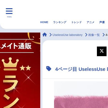
menu
HOME
ランキング
トレンド
アニメ
声優
HOME
ランキング
アニ
animateTimes
UselessUse laboratory
画像一覧
4
マンガ・ラノベ
ゲーム・アプリ
音楽
最新記事一覧
4ページ目 UselessUs
アニメ記事一覧
声優記事一覧