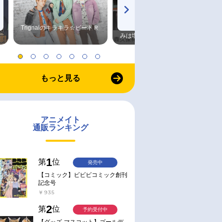
Trignalのキラキラ☆ビートＲ
森久保祥太郎×浪川大輔 つま
みは塩だけ
もっと見る
アニメイト
通販ランキング
1
第
位
発売中
【コミック】ビビビコミック創刊
記念号
￥935
2
第
位
予約受付中
【グッズ-マスコット】ゴールデ