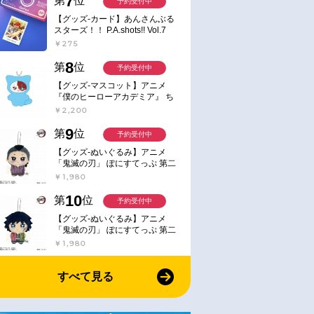
7
第
位
予約受付中
【グッズ-カード】あんさんぶる
スターズ！！ P.A.shots!! Vol.7
Action
￥275
8
第
位
予約受付中
【グッズ-マスコット】アニメ
『僕のヒーローアカデミア』 ち
みけもますこっと 7.轟凍焦
￥2,200
9
第
位
予約受付中
【グッズ-ぬいぐるみ】アニメ
「鬼滅の刃」 ぽにすてっぷ 第二
弾 不死川 玄弥
￥1,980
10
第
位
予約受付中
【グッズ-ぬいぐるみ】アニメ
「鬼滅の刃」 ぽにすてっぷ 第二
弾 冨岡 義勇
￥1,980
すべて見る