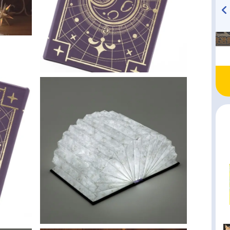
TVアニメ『戦隊大失格』
ハイキュー!! 烏野高校放送部!
radio 大直会 2nd season