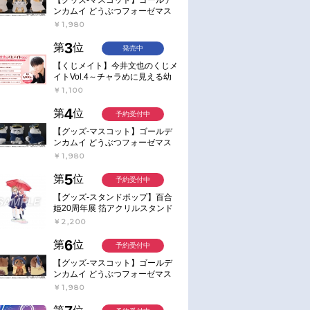
ンカムイ どうぶつフォーゼマス
コット 4.尾形百之助【再販】
￥1,980
3
第
位
発売中
【くじメイト】今井文也のくじメ
イトVol.4～チャラめに見える幼
馴染、実は一途で独占欲が強いん
￥1,100
です～
4
第
位
予約受付中
【グッズ-マスコット】ゴールデ
ンカムイ どうぶつフォーゼマス
コット 5.月島軍曹【再販】
￥1,980
5
第
位
予約受付中
【グッズ-スタンドポップ】百合
姫20周年展 箔アクリルスタンド
E：あおのなち
￥2,200
6
第
位
予約受付中
【グッズ-マスコット】ゴールデ
ンカムイ どうぶつフォーゼマス
コット 6.鯉登少尉【再販】
￥1,980