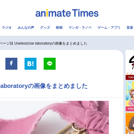
ラジオ
みんなの声
グッズ
映画
マンガ・ラノベ
ゲーム・アプリ
音楽
メ
声優
ラジオ
み
ページ目 UselessUse laboratoryの画像をまとめました
コスプレ
2.5次元
配信
アニメ映画一覧
今期アニメ曜日別一覧
e laboratoryの画像をまとめました
実写化映画一覧
春アニメ
男性声優/女性声優一覧
夏アニメ
FOLLOW US