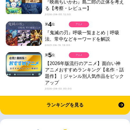
『映画ちいかわ』島二郎の正体を考え
る【考察・レビュー】
2026-08-03 12:00
4
第
位
アニメ
『鬼滅の刃』呼吸一覧まとめ｜呼吸
法、常中などキーワードを解説
2023-06-15 19:00
5
第
位
アニメ
【2026年版流行のアニメ】面白い神
アニメおすすめランキング【名作・話
題作】｜ジャンル別人気作品をピック
アップ
2026-08-02 00:00
ランキングを見る