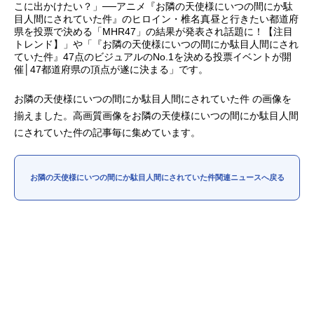
こに出かけたい？」──アニメ『お隣の天使様にいつの間にか駄
目人間にされていた件』のヒロイン・椎名真昼と行きたい都道府
アニメ映画一覧
実写化映画一覧
県を投票で決める「MHR47」の結果が発表され話題に！【注目
トレンド】」や「『お隣の天使様にいつの間にか駄目人間にされ
今期アニメ曜日別一覧
ていた件』47点のビジュアルのNo.1を決める投票イベントが開
催│47都道府県の頂点が遂に決まる」です。
春アニメ
夏アニメ
お隣の天使様にいつの間にか駄目人間にされていた件 の画像を
秋アニメ
冬アニメ
揃えました。高画質画像をお隣の天使様にいつの間にか駄目人間
にされていた件の記事毎に集めています。
男性声優/女性声優一覧
お隣の天使様にいつの間にか駄目人間にされていた件関連ニュースへ戻る
FOLLOW US