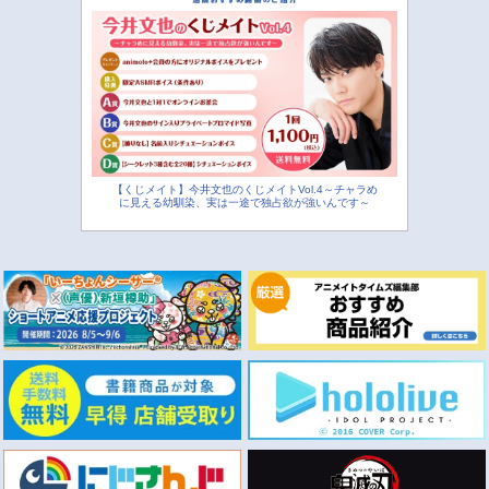
【くじメイト】今井文也のくじメイトVol.4～チャラめ
に見える幼馴染、実は一途で独占欲が強いんです～