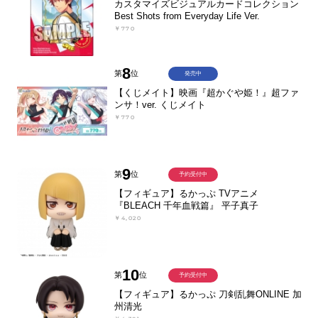
カスタマイズビジュアルカードコレクション
Best Shots from Everyday Life Ver.
￥770
8
第
位
発売中
【くじメイト】映画『超かぐや姫！』超ファ
ンサ！ver. くじメイト
￥770
9
第
位
予約受付中
【フィギュア】るかっぷ TVアニメ
『BLEACH 千年血戦篇』 平子真子
￥4,020
10
第
位
予約受付中
【フィギュア】るかっぷ 刀剣乱舞ONLINE 加
州清光