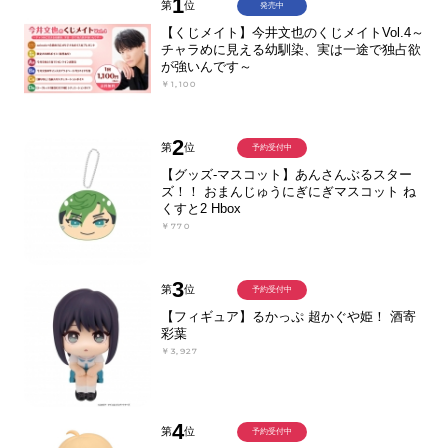
1
第
位
発売中
【くじメイト】今井文也のくじメイトVol.4～
チャラめに見える幼馴染、実は一途で独占欲
が強いんです～
￥1,100
2
第
位
予約受付中
【グッズ-マスコット】あんさんぶるスター
ズ！！ おまんじゅうにぎにぎマスコット ね
くすと2 Hbox
￥770
3
第
位
予約受付中
【フィギュア】るかっぷ 超かぐや姫！ 酒寄
彩葉
￥3,927
4
第
位
予約受付中