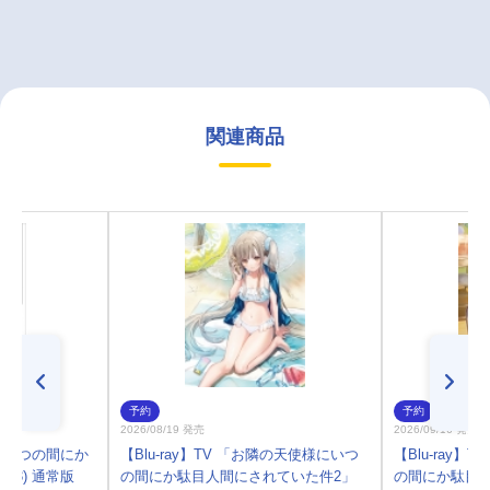
関連商品
予約
予約
2026/08/19 発売
2026/09/16 発売
にいつの間にか
【Blu-ray】TV 「お隣の天使様にいつ
【Blu-ray
13) 通常版
の間にか駄目人間にされていた件2」
の間にか駄目