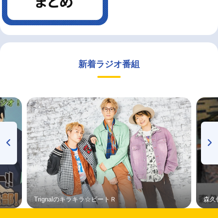
新着ラジオ番組
Trignalのキラキラ☆ビートＲ
森久