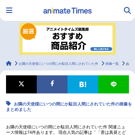
HOME
ランキング
アニメ
声優
ラジオ
みんなの声
グッズ
映画
animateTimes
お隣の天使様にいつの間にか駄目人間にされていた件
画像一覧
お隣の天使様にいつの間にか駄目人間にされていた件の画像をまとめました
マンガ・ラノベ
ゲーム・アプリ
音楽
コスプレ
お隣の天使様にいつの間にか駄目人間にされていた件の画像を
2.5次元
配信・Vtuber
トレンド
無料マンガ
まとめました
最新記事一覧
お隣の天使様にいつの間にか駄目人間にされていた件 関連ニュ
ース情報は74件あります。 現在人気の記事は「「君は真昼とど
アニメ記事一覧
声優記事一覧