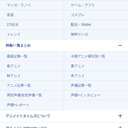
マンガ・ラノベ
ゲーム・アプリ
音楽
コスプレ
2.5次元
配信・Vtuber
トレンド
無料マンガ
特集/一覧まとめ
最新記事一覧
今期アニメ曜日別一覧
春アニメ
夏アニメ
秋アニメ
冬アニメ
アニメ記事一覧
声優記事一覧
男性声優/女性声優一覧
声優×インタビュー
声優×レポート
アニメイトタイムズについて