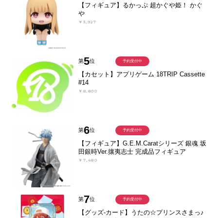
【フィギュア】るかっぷ 超かぐや姫！ かぐ
や
￥3,927
5
第
位
予約受付中
【カセット】アプリゲーム 18TRIP Cassette
#14
￥8,800
6
第
位
予約受付中
【フィギュア】G.E.M.Caratシリーズ 銀魂 坂
田銀時Ver.攘夷志士 完成品フィギュア
￥7,480
7
第
位
予約受付中
【グッズ-カード】うたの☆プリンスさまっ♪