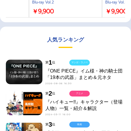
Blu-ray Vol.2
Blu-ray Vol.3
￥9,900
￥9,900
人気ランキング
1
第
位
マンガ・ラノベ
『ONE PIECE』イム様・神の騎士団
「19本の武器」まとめ＆元ネタ
2026-08-06 16:30
2
第
位
アニメ
『ハイキュー!!』キャラクター（登場
人物）一覧・紹介＆解説
2024-03-11 16:00
3
第
位
映画