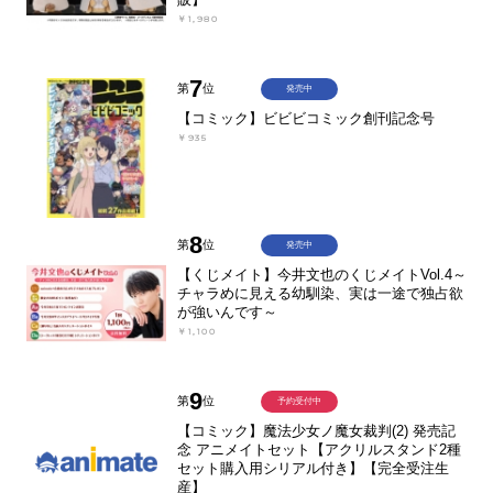
￥1,980
7
第
位
発売中
【コミック】ビビビコミック創刊記念号
￥935
8
第
位
発売中
【くじメイト】今井文也のくじメイトVol.4～
チャラめに見える幼馴染、実は一途で独占欲
が強いんです～
￥1,100
9
第
位
予約受付中
【コミック】魔法少女ノ魔女裁判(2) 発売記
念 アニメイトセット【アクリルスタンド2種
セット購入用シリアル付き】【完全受注生
産】