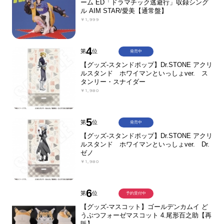
ーム ED「ドラマチック逃避行」収録シング
ル AIM STAR/愛美【通常盤】
￥1,999
4
第
位
発売中
【グッズ-スタンドポップ】Dr.STONE アクリ
ルスタンド ホワイマンといっしょver. ス
タンリー・スナイダー
￥1,980
5
第
位
発売中
【グッズ-スタンドポップ】Dr.STONE アクリ
ルスタンド ホワイマンといっしょver. Dr.
ゼノ
￥1,980
6
第
位
予約受付中
【グッズ-マスコット】ゴールデンカムイ ど
うぶつフォーゼマスコット 4.尾形百之助【再
販】