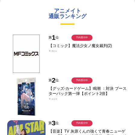
アニメイト
通販ランキング
1
第
位
予約受付中
【コミック】魔法少女ノ魔女裁判(2)
￥924
2
第
位
予約受付中
【グッズ-カードゲーム】鳴潮 ：対決 ブース
ターパック第一弾【ポイント2倍】
￥440
3
第
位
予約受付中
【音楽】TV 灰原くんの強くて青春ニューゲ