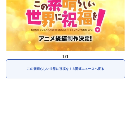
アニメ映画一覧
実写化映画一覧
今期アニメ曜日別一覧
春アニメ
夏アニメ
秋アニメ
冬アニメ
1/1
男性声優/女性声優一覧
この素晴らしい世界に祝福を！３関連ニュースへ戻る
FOLLOW US