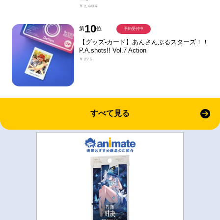
￥2,684
10
第
位
予約受付中
【グッズ-カード】あんさんぶるスターズ！！
P.A.shots!! Vol.7 Action
￥275
すべて見る