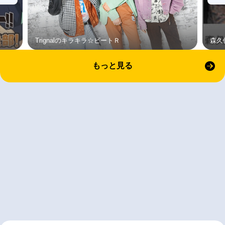
Trignalのキラキラ☆ビートＲ
森久
もっと見る