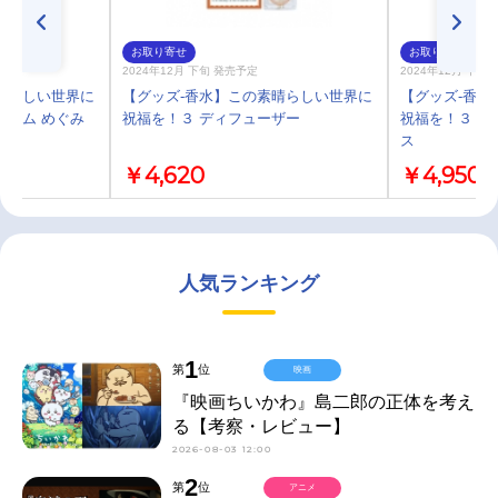
お取り寄せ
お取り寄せ
2024年12月 下旬 発売予定
2024年12月 下旬
晴らしい世界に
【グッズ-香水】この素晴らしい世界に
【グッズ-香水
ファム めぐみ
祝福を！３ ディフューザー
祝福を！３ オ
ス
￥4,620
￥4,950
人気ランキング
1
第
位
映画
『映画ちいかわ』島二郎の正体を考え
る【考察・レビュー】
2026-08-03 12:00
2
第
位
アニメ