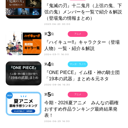
『鬼滅の刃』十二鬼月（上弦の鬼、下
弦の鬼）メンバーを一覧で紹介＆解説
（登場鬼の情報まとめ）
2023-06-20 00:00
3
第
位
アニメ
『ハイキュー!!』キャラクター（登場
人物）一覧・紹介＆解説
2024-03-11 16:00
4
第
位
マンガ・ラノベ
『ONE PIECE』イム様・神の騎士団
「19本の武器」まとめ＆元ネタ
2026-08-06 16:30
5
第
位
アニメ
今期・2026夏アニメ みんなの覇権
おすすめ作品ランキング最終結果発
表！
2026-06-29 16:30