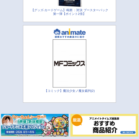
【グッズ-カードゲーム】鳴潮 ：対決 ブースターパック
第一弾【ポイント2倍】
【コミック】魔法少女ノ魔女裁判(2)