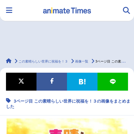
HOME
ランキング
アニメ
声優
animateTimes
ラジオ
みんなの声
グッズ
映画
この素晴らしい世界に祝福を！３
画像一覧
3ページ目 この素晴らしい世界に祝福を！３の画像をまとめました
マンガ・ラノベ
ゲーム・アプリ
音楽
コスプレ
3ページ目 この素晴らしい世界に祝福を！３の画像をまとめま
した
2.5次元
配信・Vtuber
トレンド
無料マンガ
最新記事一覧
アニメ記事一覧
声優記事一覧