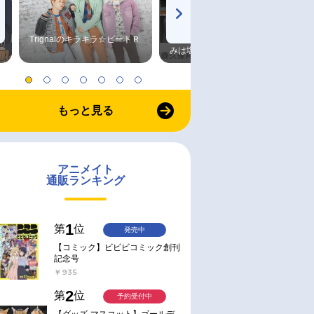
Trignalのキラキラ☆ビートＲ
森久保祥太郎×浪川大輔 つま
みは塩だけ
もっと見る
アニメイト
通販ランキング
1
第
位
発売中
【コミック】ビビビコミック創刊
記念号
￥935
2
第
位
予約受付中
【グッズ-マスコット】ゴールデ