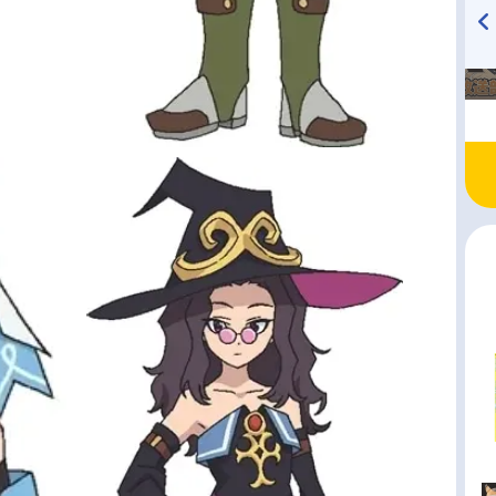
TVアニメ『戦隊大失格』
ハイキュー!! 烏野高校放送部!
radio 大直会 2nd season