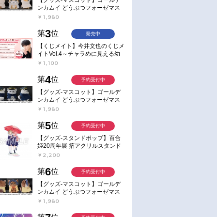
ンカムイ どうぶつフォーゼマス
コット 4.尾形百之助【再販】
￥1,980
3
第
位
発売中
【くじメイト】今井文也のくじメ
イトVol.4～チャラめに見える幼
馴染、実は一途で独占欲が強いん
￥1,100
です～
4
第
位
予約受付中
【グッズ-マスコット】ゴールデ
ンカムイ どうぶつフォーゼマス
コット 5.月島軍曹【再販】
￥1,980
5
第
位
予約受付中
【グッズ-スタンドポップ】百合
姫20周年展 箔アクリルスタンド
E：あおのなち
￥2,200
6
第
位
予約受付中
【グッズ-マスコット】ゴールデ
ンカムイ どうぶつフォーゼマス
コット 6.鯉登少尉【再販】
￥1,980