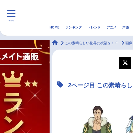
menu
HOME
ランキング
トレンド
アニメ
声優
HOME
ランキング
アニ
animateTimes
この素晴らしい世界に祝福を！３
画像
マンガ・ラノベ
ゲーム・アプリ
音楽
最新記事一覧
2ページ目 この素晴ら
アニメ記事一覧
声優記事一覧