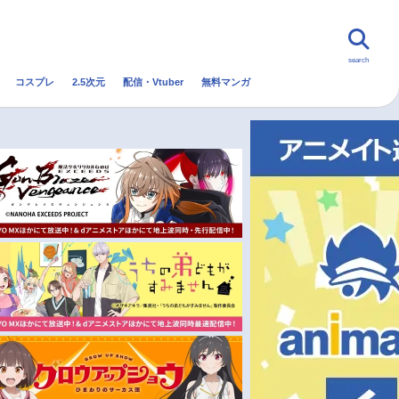
search
コスプレ
2.5次元
配信・Vtuber
無料マンガ
んなの声
グッズ
映画
・Vtuber
トレンド
無料マンガ
秋アニメ
冬アニメ