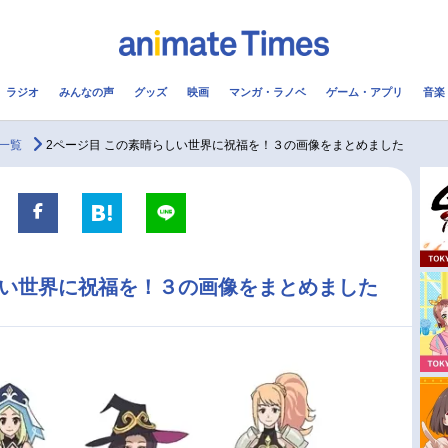
ラジオ
みんなの声
グッズ
映画
マンガ・ラノベ
ゲーム・アプリ
音楽
メ
声優
ラジオ
み
一覧
2ページ目 この素晴らしい世界に祝福を！３の画像をまとめました
コスプレ
2.5次元
配信
アニメ映画一覧
今期アニメ曜日別一覧
しい世界に祝福を！３の画像をまとめました
実写化映画一覧
春アニメ
男性声優/女性声優一覧
夏アニメ
FOLLOW US