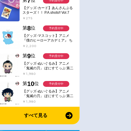
7
第
位
予約受付中
【グッズ-カード】あんさんぶる
スターズ！！ P.A.shots!! Vol.7
Action
￥275
8
第
位
予約受付中
【グッズ-マスコット】アニメ
『僕のヒーローアカデミア』 ち
みけもますこっと 7.轟凍焦
￥2,200
9
第
位
予約受付中
【グッズ-ぬいぐるみ】アニメ
「鬼滅の刃」 ぽにすてっぷ 第二
弾 不死川 玄弥
￥1,980
10
第
位
予約受付中
【グッズ-ぬいぐるみ】アニメ
「鬼滅の刃」 ぽにすてっぷ 第二
弾 冨岡 義勇
￥1,980
すべて見る