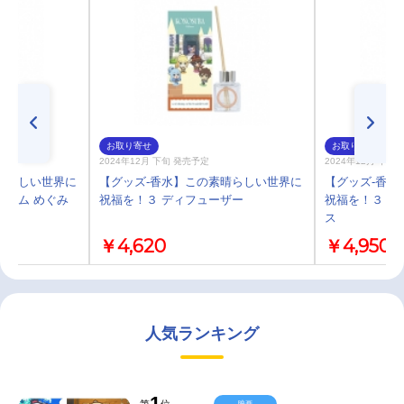
お取り寄せ
お取り寄せ
2024年12月 下旬 発売予定
2024年12月 下旬
晴らしい世界に
【グッズ-香水】この素晴らしい世界に
【グッズ-香水
ファム めぐみ
祝福を！３ ディフューザー
祝福を！３ オ
ス
￥4,620
￥4,950
人気ランキング
1
第
位
映画