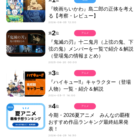
『映画ちいかわ』島二郎の正体を考え
る【考察・レビュー】
2026-08-03 12:00
2
第
位
アニメ
『鬼滅の刃』十二鬼月（上弦の鬼、下
弦の鬼）メンバーを一覧で紹介＆解説
（登場鬼の情報まとめ）
2023-06-20 00:00
3
第
位
アニメ
『ハイキュー!!』キャラクター（登場
人物）一覧・紹介＆解説
2024-03-11 16:00
4
第
位
アニメ
今期・2026夏アニメ みんなの覇権
おすすめ作品ランキング最終結果発
表！
2026-06-29 16:30