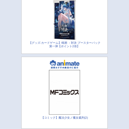
【グッズ-カードゲーム】鳴潮 ：対決 ブースターパック
第一弾【ポイント2倍】
【コミック】魔法少女ノ魔女裁判(2)