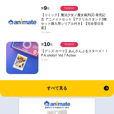
9
第
位
予約受付中
【コミック】魔法少女ノ魔女裁判(2) 発売記
念 アニメイトセット【アクリルスタンド2種
セット購入用シリアル付き】【完全受注生
産】
￥2,684
10
第
位
予約受付中
【グッズ-カード】あんさんぶるスターズ！！
P.A.shots!! Vol.7 Action
￥275
すべて見る