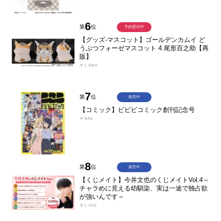
6
第
位
予約受付中
【グッズ-マスコット】ゴールデンカムイ ど
うぶつフォーゼマスコット 4.尾形百之助【再
販】
￥1,980
7
第
位
発売中
【コミック】ビビビコミック創刊記念号
￥935
8
第
位
発売中
【くじメイト】今井文也のくじメイトVol.4～
チャラめに見える幼馴染、実は一途で独占欲
が強いんです～
￥1,100