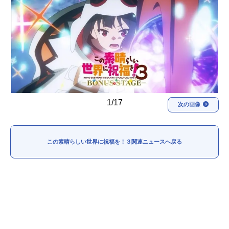
アニメ映画一覧
実写化映画一覧
今期アニメ曜日別一覧
春アニメ
夏アニメ
秋アニメ
冬アニメ
1/17
次の画像
男性声優/女性声優一覧
FOLLOW US
この素晴らしい世界に祝福を！３関連ニュースへ戻る