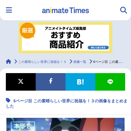
HOME
ランキング
アニメ
声優
ラジオ
みんなの声
グッズ
映画
animateTimes
この素晴らしい世界に祝福を！３
画像一覧
6ページ目 この素晴らしい世界に祝福を！３の画像をまとめました
マンガ・ラノベ
ゲーム・アプリ
音楽
コスプレ
6ページ目 この素晴らしい世界に祝福を！３の画像をまとめま
2.5次元
配信・Vtuber
トレンド
無料マンガ
した
最新記事一覧
アニメ記事一覧
声優記事一覧