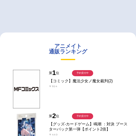
アニメイト
通販ランキング
1
第
位
予約受付中
【コミック】魔法少女ノ魔女裁判(2)
￥924
2
第
位
予約受付中
【グッズ-カードゲーム】鳴潮 ：対決 ブース
ターパック第一弾【ポイント2倍】
￥440