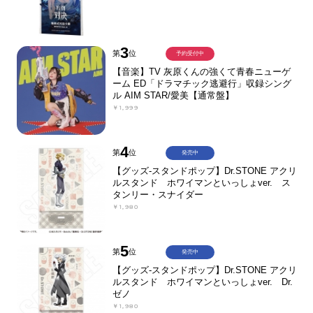
3
第
位
予約受付中
【音楽】TV 灰原くんの強くて青春ニューゲ
ーム ED「ドラマチック逃避行」収録シング
ル AIM STAR/愛美【通常盤】
￥1,999
4
第
位
発売中
【グッズ-スタンドポップ】Dr.STONE アクリ
ルスタンド ホワイマンといっしょver. ス
タンリー・スナイダー
￥1,980
5
第
位
発売中
【グッズ-スタンドポップ】Dr.STONE アクリ
ルスタンド ホワイマンといっしょver. Dr.
ゼノ
￥1,980