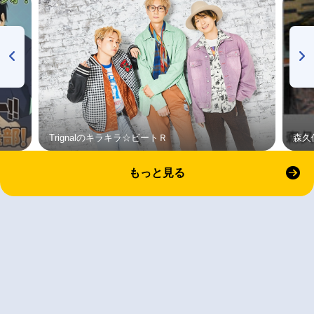
Trignalのキラキラ☆ビートＲ
森久
もっと見る