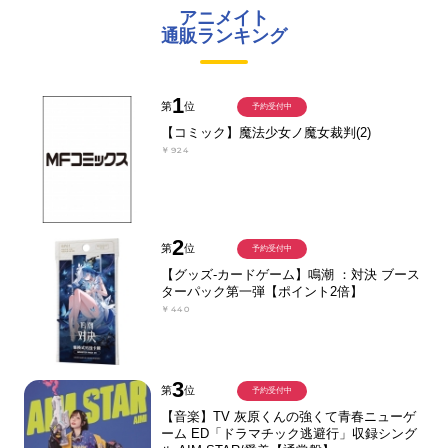
アニメイト
通販ランキング
1
第
位
予約受付中
【コミック】魔法少女ノ魔女裁判(2)
￥924
2
第
位
予約受付中
【グッズ-カードゲーム】鳴潮 ：対決 ブース
ターパック第一弾【ポイント2倍】
￥440
3
第
位
予約受付中
【音楽】TV 灰原くんの強くて青春ニューゲ
ーム ED「ドラマチック逃避行」収録シング