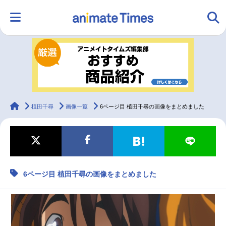
HOME
ランキング
アニメ
声優
ラジオ
みんなの声
グッズ
映画
animateTimes
植田千尋
画像一覧
6ページ目 植田千尋の画像をまとめました
マンガ・ラノベ
ゲーム・アプリ
音楽
コスプレ
6ページ目 植田千尋の画像をまとめました
2.5次元
配信・Vtuber
トレンド
無料マンガ
最新記事一覧
アニメ記事一覧
声優記事一覧