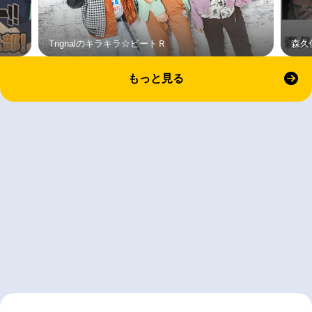
Trignalのキラキラ☆ビートＲ
森久
もっと見る