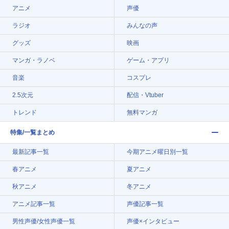
アニメ
声優
ラジオ
みんなの声
グッズ
映画
マンガ・ラノベ
ゲーム・アプリ
音楽
コスプレ
2.5次元
配信・Vtuber
トレンド
無料マンガ
特集/一覧まとめ
最新記事一覧
今期アニメ曜日別一覧
春アニメ
夏アニメ
秋アニメ
冬アニメ
アニメ記事一覧
声優記事一覧
男性声優/女性声優一覧
声優×インタビュー