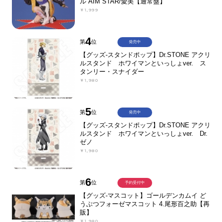
ル AIM STAR/愛美【通常盤】
￥1,999
4
第
位
発売中
【グッズ-スタンドポップ】Dr.STONE アクリ
ルスタンド ホワイマンといっしょver. ス
タンリー・スナイダー
￥1,980
5
第
位
発売中
【グッズ-スタンドポップ】Dr.STONE アクリ
ルスタンド ホワイマンといっしょver. Dr.
ゼノ
￥1,980
6
第
位
予約受付中
【グッズ-マスコット】ゴールデンカムイ ど
うぶつフォーゼマスコット 4.尾形百之助【再
販】
￥1,980