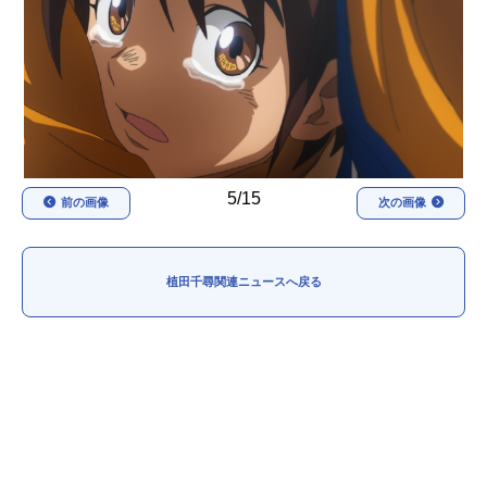
アニメ映画一覧
実写化映画一覧
今期アニメ曜日別一覧
春アニメ
夏アニメ
秋アニメ
冬アニメ
5/15
前の画像
次の画像
男性声優/女性声優一覧
FOLLOW US
植田千尋関連ニュースへ戻る