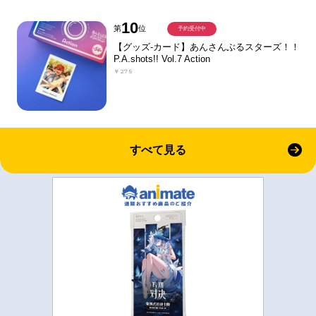
10
第
位
予約受付中
【グッズ-カード】あんさんぶるスターズ！！
P.A.shots!! Vol.7 Action
￥275
すべて見る