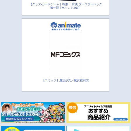
【グッズ-カードゲーム】鳴潮 ：対決 ブースターパック
第一弾【ポイント2倍】
【コミック】魔法少女ノ魔女裁判(2)