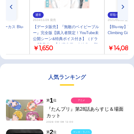
通常
即取り
2024/11/29 発売
2021/03/03 発売
りサーカス Blu-
【データ販売】『無敵のベイビーブル
【Blu-ray】T
ー』完全版【購入者限定！YouTube未
Climbing Girls-
公開シーン&特典ボイス付き】（ドラ
マCD音声）【出演声優：土岐隼一 野
￥1,650
￥14,080
島健児】
人気ランキング
1
第
位
アニメ
『たんプリ』第28話あらすじ＆場面
カット
2026-08-08 12:00
2
第
位
マンガ・ラノベ