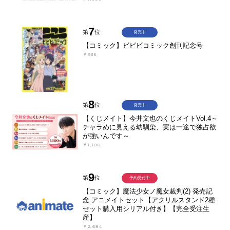
7
第
位
発売中
【コミック】ビビビコミック創刊記念号
￥935
8
第
位
発売中
【くじメイト】今井文也のくじメイトVol.4～
チャラめに見える幼馴染、実は一途で独占欲
が強いんです～
￥1,100
9
第
位
予約受付中
【コミック】魔法少女ノ魔女裁判(2) 発売記
念 アニメイトセット【アクリルスタンド2種
セット購入用シリアル付き】【完全受注生
産】
￥2,684