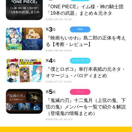
『ONE PIECE』イム様・神の騎士団
「19本の武器」まとめ＆元ネタ
2026-08-06 16:30
3
第
位
映画
『映画ちいかわ』島二郎の正体を考え
る【考察・レビュー】
2026-08-03 12:00
4
第
位
マンガ・ラノベ
『僕とロボコ』単行本表紙の元ネタ・
オマージュ・パロディまとめ
2026-07-21 10:00
5
第
位
アニメ
『鬼滅の刃』十二鬼月（上弦の鬼、下
弦の鬼）メンバーを一覧で紹介＆解説
（登場鬼の情報まとめ）
2023-06-20 00:00