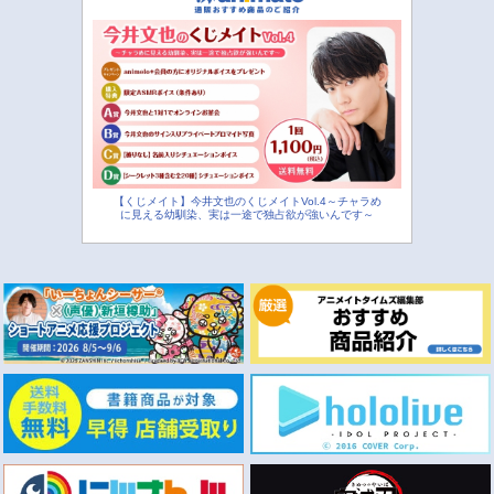
【くじメイト】今井文也のくじメイトVol.4～チャラめ
に見える幼馴染、実は一途で独占欲が強いんです～