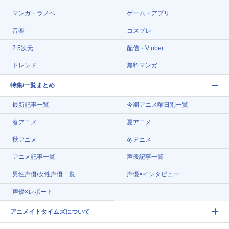
マンガ・ラノベ
ゲーム・アプリ
音楽
コスプレ
2.5次元
配信・Vtuber
トレンド
無料マンガ
特集/一覧まとめ
最新記事一覧
今期アニメ曜日別一覧
春アニメ
夏アニメ
秋アニメ
冬アニメ
アニメ記事一覧
声優記事一覧
男性声優/女性声優一覧
声優×インタビュー
声優×レポート
アニメイトタイムズについて