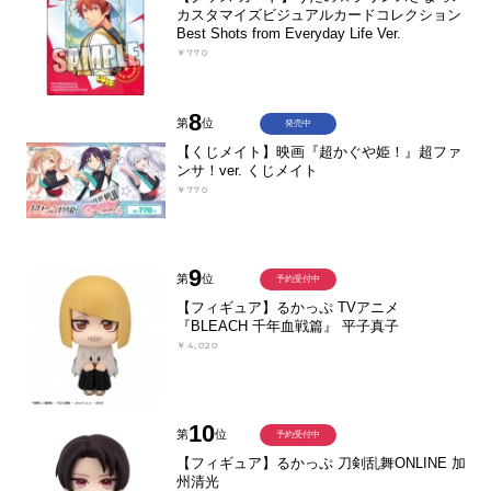
カスタマイズビジュアルカードコレクション
Best Shots from Everyday Life Ver.
￥770
8
第
位
発売中
【くじメイト】映画『超かぐや姫！』超ファ
ンサ！ver. くじメイト
￥770
9
第
位
予約受付中
【フィギュア】るかっぷ TVアニメ
『BLEACH 千年血戦篇』 平子真子
￥4,020
10
第
位
予約受付中
【フィギュア】るかっぷ 刀剣乱舞ONLINE 加
州清光