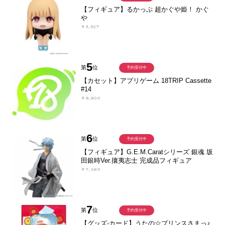
【フィギュア】るかっぷ 超かぐや姫！ かぐ
や
￥3,927
5
第
位
予約受付中
【カセット】アプリゲーム 18TRIP Cassette
#14
￥8,800
6
第
位
予約受付中
【フィギュア】G.E.M.Caratシリーズ 銀魂 坂
田銀時Ver.攘夷志士 完成品フィギュア
￥7,480
7
第
位
予約受付中
【グッズ-カード】うたの☆プリンスさまっ♪