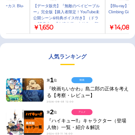
りサーカス Blu-
【データ販売】『無敵のベイビーブル
【Blu-ray】T
ー』完全版【購入者限定！YouTube未
Climbing Girls-
公開シーン&特典ボイス付き】（ドラ
マCD音声）【出演声優：土岐隼一 野
￥1,650
￥14,080
島健児】
人気ランキング
1
第
位
映画
『映画ちいかわ』島二郎の正体を考え
る【考察・レビュー】
2026-08-03 12:00
2
第
位
アニメ
『ハイキュー!!』キャラクター（登場
人物）一覧・紹介＆解説
2024-03-11 16:00