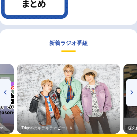
新着ラジオ番組
on
Trignalのキラキラ☆ビートＲ
森久