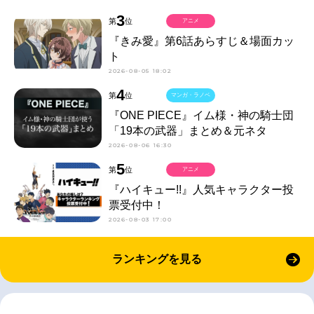
3
第
位
アニメ
『きみ愛』第6話あらすじ＆場面カッ
ト
2026-08-05 18:02
4
第
位
マンガ・ラノベ
『ONE PIECE』イム様・神の騎士団
「19本の武器」まとめ＆元ネタ
2026-08-06 16:30
5
第
位
アニメ
『ハイキュー!!』人気キャラクター投
票受付中！
2026-08-03 17:00
ランキングを見る