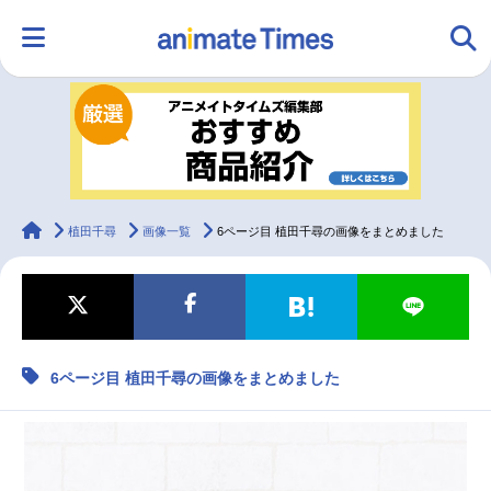
HOME
ランキング
アニメ
声優
ラジオ
みんなの声
グッズ
映画
animateTimes
植田千尋
画像一覧
6ページ目 植田千尋の画像をまとめました
マンガ・ラノベ
ゲーム・アプリ
音楽
コスプレ
6ページ目 植田千尋の画像をまとめました
2.5次元
配信・Vtuber
トレンド
無料マンガ
最新記事一覧
アニメ記事一覧
声優記事一覧