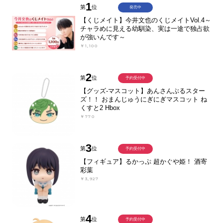
1
第
位
発売中
【くじメイト】今井文也のくじメイトVol.4～
チャラめに見える幼馴染、実は一途で独占欲
が強いんです～
￥1,100
2
第
位
予約受付中
【グッズ-マスコット】あんさんぶるスター
ズ！！ おまんじゅうにぎにぎマスコット ね
くすと2 Hbox
￥770
3
第
位
予約受付中
【フィギュア】るかっぷ 超かぐや姫！ 酒寄
彩葉
￥3,927
4
第
位
予約受付中