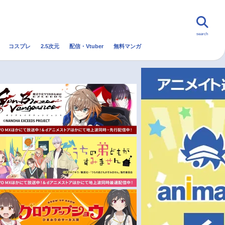
search
コスプレ
2.5次元
配信・Vtuber
無料マンガ
んなの声
グッズ
映画
・Vtuber
トレンド
無料マンガ
秋アニメ
冬アニメ