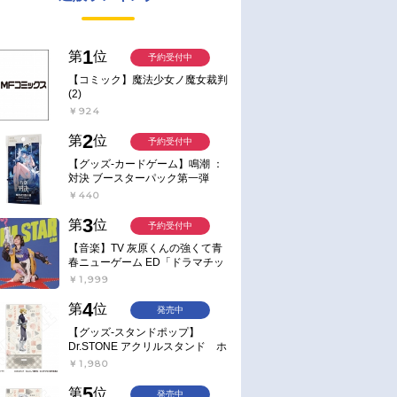
1
第
位
予約受付中
【コミック】魔法少女ノ魔女裁判
(2)
￥924
2
第
位
予約受付中
【グッズ-カードゲーム】鳴潮 ：
対決 ブースターパック第一弾
【ポイント2倍】
￥440
3
第
位
予約受付中
【音楽】TV 灰原くんの強くて青
春ニューゲーム ED「ドラマチッ
ク逃避行」収録シングル AIM
￥1,999
STAR/愛美【通常盤】
4
第
位
発売中
【グッズ-スタンドポップ】
Dr.STONE アクリルスタンド ホ
ワイマンといっしょver. スタン
￥1,980
リー・スナイダー
5
第
位
発売中