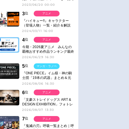
紹介＆解説（登場鬼の情報まと
2023/06/20 00:00
め）
3
位
アニメ
『ハイキュー!!』キャラクター
（登場人物）一覧・紹介＆解説
2024/03/11 16:00
4
位
アニメ
今期・2026夏アニメ みんなの
覇権おすすめ作品ランキング最終
結果発表！
2026/06/29 16:30
5
位
マンガ・ラノベ
『ONE PIECE』イム様・神の騎
士団「19本の武器」まとめ＆元
ネタ
2026/08/06 16:30
6
位
アニメ
「文豪ストレイドッグス ART &
DESIGN EXHIBITION」フォトレ
ポート
2026/08/07 13:30
7
位
アニメ
『鬼滅の刃』呼吸一覧まとめ｜呼