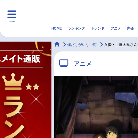
menu
HOME
ランキング
トレンド
アニメ
声優
HOME
ランキング
アニ
animateTimes
僕だけがいない街
女優・土屋太鳳さん
マンガ・ラノベ
ゲーム・アプリ
音楽
アニメ
最新記事一覧
アニメ記事一覧
声優記事一覧