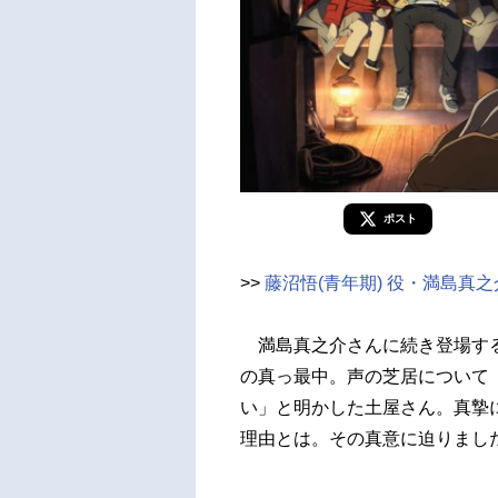
ポスト
>>
藤沼悟(青年期) 役・満島真
満島真之介さんに続き登場する
の真っ最中。声の芝居について
い」と明かした土屋さん。真摯
理由とは。その真意に迫りまし