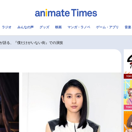
ラジオ
みんなの声
グッズ
映画
マンガ・ラノベ
ゲーム・アプリ
音楽
メ
声優
ラジオ
み
が語る、『僕だけがいない街』での演技
コスプレ
2.5次元
配信
アニメ映画一覧
今期アニメ曜日別一覧
実写化映画一覧
春アニメ
男性声優/女性声優一覧
夏アニメ
FOLLOW US