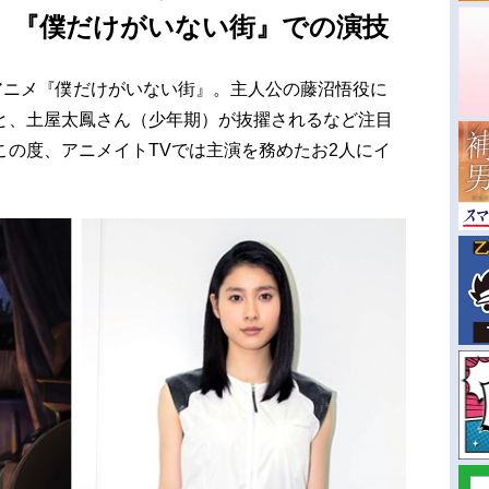
、『僕だけがいない街』での演技
Vアニメ『僕だけがいない街』。主人公の藤沼悟役に
と、土屋太鳳さん（少年期）が抜擢されるなど注目
この度、アニメイトTVでは主演を務めたお2人にイ