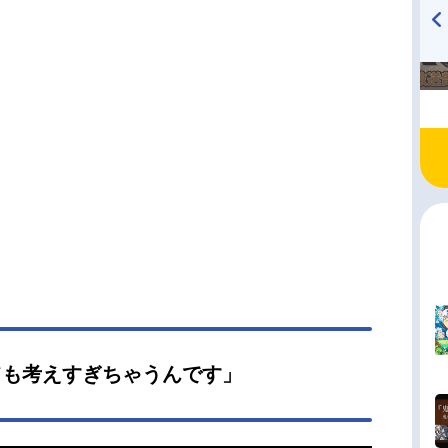
TVアニメ『戦隊大失格』
ハイキュー!! 烏野高校放送部!
radio 大直会 2nd season
ても考えすぎちゃうんです」