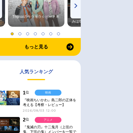
Trignalのキラキラ☆ビートＲ
森久保祥太郎×浪川大輔 つま
みは塩だけ
もっと見る
人気ランキング
1
位
映画
『映画ちいかわ』島二郎の正体を
考える【考察・レビュー】
2026/08/03 12:00
2
位
アニメ
『鬼滅の刃』十二鬼月（上弦の
鬼、下弦の鬼）メンバーを一覧で