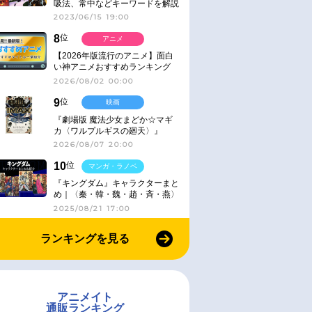
吸法、常中などキーワードを解説
2023/06/15 19:00
8
位
アニメ
【2026年版流行のアニメ】面白
い神アニメおすすめランキング
【名作・話題作】｜ジャンル別人
2026/08/02 00:00
気作品をピックアップ
9
位
映画
『劇場版 魔法少女まどか☆マギ
カ〈ワルプルギスの廻天〉』
IMAX同時公開決定
2026/08/07 20:00
10
位
マンガ・ラノベ
『キングダム』キャラクターまと
め｜〈秦・韓・魏・趙・斉・燕〉
2025/08/21 17:00
ランキングを見る
アニメイト
通販ランキング