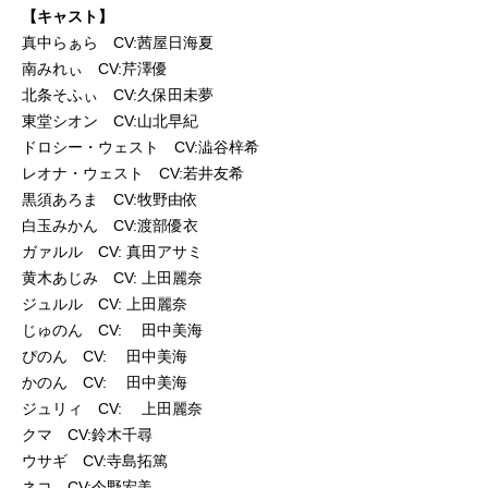
【キャスト】
真中らぁら CV:茜屋日海夏
南みれぃ CV:芹澤優
北条そふぃ CV:久保田未夢
東堂シオン CV:山北早紀
ドロシー・ウェスト CV:澁谷梓希
レオナ・ウェスト CV:若井友希
黒須あろま CV:牧野由依
白玉みかん CV:渡部優衣
ガァルル CV: 真田アサミ
黄木あじみ CV: 上田麗奈
ジュルル CV: 上田麗奈
じゅのん CV: 田中美海
ぴのん CV: 田中美海
かのん CV: 田中美海
ジュリィ CV: 上田麗奈
クマ CV:鈴木千尋
ウサギ CV:寺島拓篤
ネコ CV:今野宏美