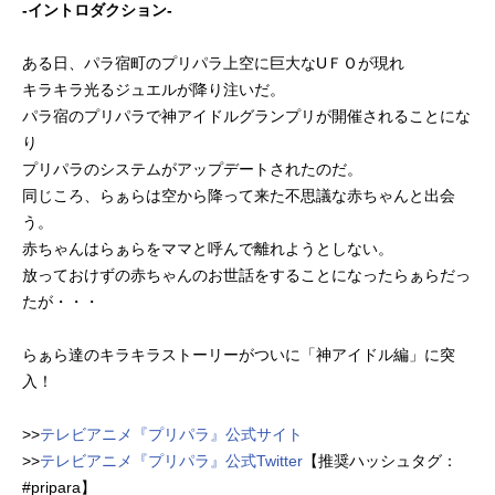
-イントロダクション-
ある日、パラ宿町のプリパラ上空に巨大なUＦＯが現れ
キラキラ光るジュエルが降り注いだ。
パラ宿のプリパラで神アイドルグランプリが開催されることにな
り
プリパラのシステムがアップデートされたのだ。
同じころ、らぁらは空から降って来た不思議な赤ちゃんと出会
う。
赤ちゃんはらぁらをママと呼んで離れようとしない。
放っておけずの赤ちゃんのお世話をすることになったらぁらだっ
たが・・・
らぁら達のキラキラストーリーがついに「神アイドル編」に突
入！
>>
テレビアニメ『プリパラ』公式サイト
>>
テレビアニメ『プリパラ』公式Twitter
【推奨ハッシュタグ：
#pripara】