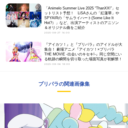
「Animelo Summer Live 2025 “ThanXX!”」セ
ットリスト予想！ LiSAさんの「紅蓮華」や
SPYAIRの「サムライハート(Some Like It
Hot?）」など、出演アーティストのアニソン
＆オリジナル曲をご紹介
2025-08-27 16:00
『アイカツ！』と『プリパラ』のアイドルが大
集合！ 劇場アニメ『アイカツ！×プリパラ
THE MOVIE -出会いのキセキ!-』同じ空間にい
る軌跡の瞬間を切り取った場面写真が初解禁！
2025-08-06 18:00
プリパラの関連画像集