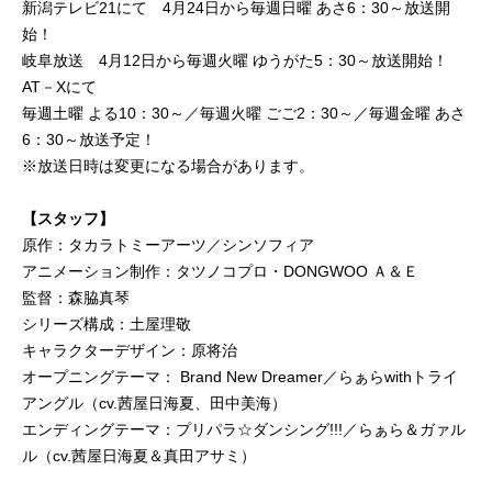
新潟テレビ21にて 4月24日から毎週日曜 あさ6：30～放送開
始！
岐阜放送 4月12日から毎週火曜 ゆうがた5：30～放送開始！
AT－Xにて
毎週土曜 よる10：30～／毎週火曜 ごご2：30～／毎週金曜 あさ
6：30～放送予定！
※放送日時は変更になる場合があります。
【スタッフ】
原作：タカラトミーアーツ／シンソフィア
アニメーション制作：タツノコプロ・DONGWOO Ａ＆Ｅ
監督：森脇真琴
シリーズ構成：土屋理敬
キャラクターデザイン：原将治
オープニングテーマ： Brand New Dreamer／らぁらwithトライ
アングル（cv.茜屋日海夏、田中美海）
エンディングテーマ：プリパラ☆ダンシング!!!／らぁら＆ガァル
ル（cv.茜屋日海夏＆真田アサミ）