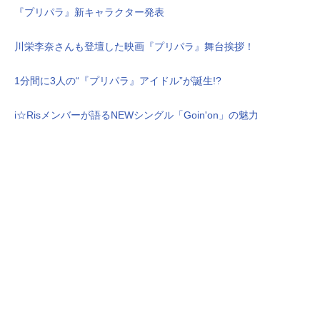
『プリパラ』新キャラクター発表
川栄李奈さんも登壇した映画『プリパラ』舞台挨拶！
1分間に3人の“『プリパラ』アイドル”が誕生!?
i☆Risメンバーが語るNEWシングル「Goin'on」の魅力