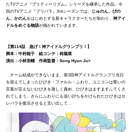
たTVアニメ『プリティーリズム』シリーズを継承した作品。今
回のTVアニメ『プリパラ』3rdシーズンでは、
じゅのん、ぴの
ん、かのん
をはじめとする新キャラクターたちが加わり、
神アイ
ドルをめぐる物語
が描かれていきます。
【第114話 急げ！神アイドルグランプリ！】
脚本：中村能子 絵コンテ：柊陽菜
演出：小林浩輔 作画監督：Song Hyun Ju>
チーム結成ができないまま、第3回神アイドルグランプリ当日
を迎えてしまったひびき・ファルル・ふわり。ユニコンは誓いの
言葉が言えないひびきを激しく責め、ひびきはますますふてくさ
れてしまう。さらにふわりにも追い討ちをかけられたひびきはセ
レパラを復活させると言い出して…