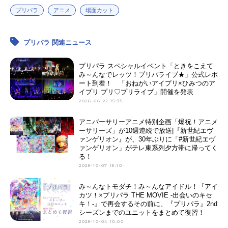
プリパラ
アニメ
場面カット
プリパラ 関連ニュース
プリパラ スペシャルイベント「ときをこえて
み～んなでレッツ！プリパライブ★」公式レポ
ート到着！ 「おねがいアイプリ×ひみつのア
イプリ プリ♡プリライブ」開催を発表
2026-06-22 15:35
アニバーサリーアニメ特別企画「爆祝！アニメ
ーサリーズ」が10週連続で放送|『新世紀エヴ
ァンゲリオン』が、30年ぶりに「#新世紀エヴ
ァンゲリオン」がテレ東系列夕方帯に帰ってく
る！
2025-10-07 15:10
み～んなトモダチ！み～んなアイドル！『アイ
カツ！×プリパラ THE MOVIE -出会いのキセ
キ！-』で再会するその前に、『プリパラ』2nd
シーズンまでのユニットをまとめて復習！
2025-10-04 10:00