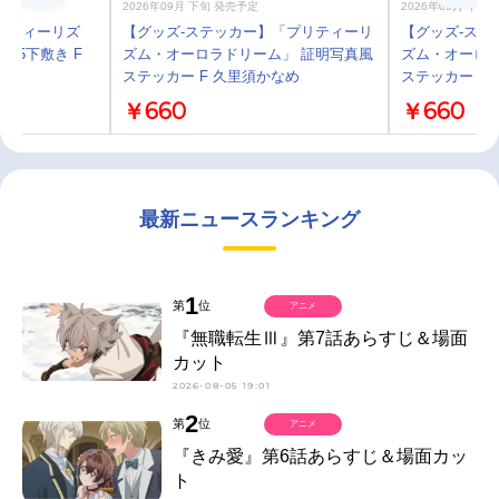
2026年09月 下旬 発売予定
2026年09月 下旬
リティーリズ
【グッズ-ステッカー】「プリティーリ
【グッズ-ステ
A5下敷き F
ズム・オーロラドリーム」 証明写真風
ズム・オーロラ
ステッカー F 久里須かなめ
ステッカー E
￥660
￥660
最新ニュースランキング
1
第
位
アニメ
『無職転生Ⅲ』第7話あらすじ＆場面
カット
2026-08-05 19:01
2
第
位
アニメ
『きみ愛』第6話あらすじ＆場面カッ
ト