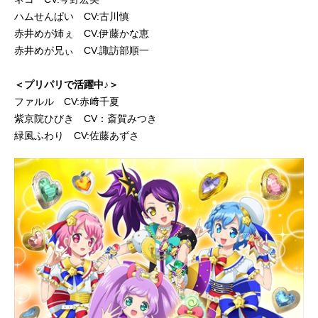
ハムせんぱい CV:古川慎
赤井めが姉ぇ CV.伊藤かな恵
赤井めが兄ぃ CV.諏訪部順一
＜プリパリで活躍中♪＞
ファルル CV:赤﨑千夏
紫京院ひびき CV：斎賀みつき
緑風ふわり CV:佐藤あずさ