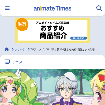
HOME
ランキング
アニメ
声優
ラジオ
みんなの声
グッズ
映画
animateTimes
プリパラ
TVアニメ『プリパラ』第114話より先行場面カット到着
アニメ
マンガ・ラノベ
ゲーム・アプリ
音楽
コスプレ
2.5次元
配信・Vtuber
トレンド
無料マンガ
最新記事一覧
アニメ記事一覧
声優記事一覧