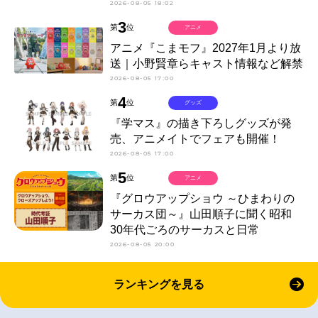
2026-08-05 18:02
3
第
位
アニメ
アニメ『こまモフ』2027年1月より放
送｜小野賢章らキャスト情報など解禁
2026-08-05 17:00
4
第
位
グッズ
『学マス』の描き下ろしグッズが発
売、アニメイトでフェアも開催！
2026-08-05 17:00
5
第
位
アニメ
『グロウアップショウ ～ひまわりの
サーカス団～』山田順子に聞く昭和
30年代ごろのサーカスと日常
2026-08-05 20:00
ランキングを見る