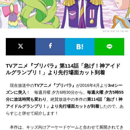
アニメ映画一覧
実写化映画一覧
今期アニメ曜日別一覧
2016-09-19 16:00
春アニメ
夏アニメ
秋アニメ
冬アニメ
男性声優/女性声優一覧
TVアニメ『プリパラ』第114話「急げ！神アイド
ルグランプリ！」より先行場面カット到着
FOLLOW US
現在放送中の
TVアニメ『プリパラ』
が2016年4月より
3rdシー
ズンに突入
！ 毎週月曜 夕方6時30分から、
毎週火曜 夕方5時55
分に放送時間も変わり
、絶賛放送中の本作の
第114話「急げ！神
アイドルグランプリ！」より先行場面カットが到着
したので、あ
らすじと併せて紹介します！
本作は、キッズ向けアーケードゲームと合わせて展開されてき