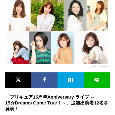
アニメ映画一覧
実写化映画一覧
今期アニメ曜日別一覧
春アニメ
夏アニメ
秋アニメ
冬アニメ
男性声優/女性声優一覧
FOLLOW US
2018-09-06 18:20
「プリキュア15周年Anniversary ライブ ～
15☆Dreams Come True！～」追加出演者12名を
発表！