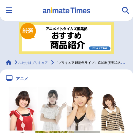
HOME
ランキング
アニメ
声優
ラジオ
みんなの声
グッズ
映画
animateTimes
ふたりはプリキュア
「プリキュア15周年ライブ」追加出演者12名を発表！
アニメ
マンガ・ラノベ
ゲーム・アプリ
音楽
コスプレ
2.5次元
配信・Vtuber
トレンド
無料マンガ
最新記事一覧
アニメ記事一覧
声優記事一覧