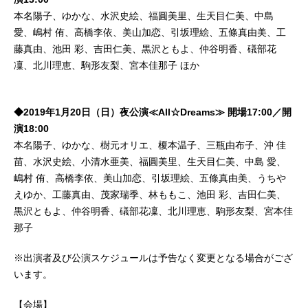
本名陽子、ゆかな、水沢史絵、福圓美里、生天目仁美、中島
愛、嶋村 侑、高橋李依、美山加恋、引坂理絵、五條真由美、工
藤真由、池田 彩、吉田仁美、黒沢ともよ、仲谷明香、礒部花
凜、北川理恵、駒形友梨、宮本佳那子 ほか
◆2019年1月20日（日）夜公演≪All☆Dreams≫ 開場17:00／開
演18:00
本名陽子、ゆかな、樹元オリエ、榎本温子、三瓶由布子、沖 佳
苗、水沢史絵、小清水亜美、福圓美里、生天目仁美、中島 愛、
嶋村 侑、高橋李依、美山加恋、引坂理絵、五條真由美、うちや
えゆか、工藤真由、茂家瑞季、林ももこ、池田 彩、吉田仁美、
黒沢ともよ、仲谷明香、礒部花凜、北川理恵、駒形友梨、宮本佳
那子
※出演者及び公演スケジュールは予告なく変更となる場合がござ
います。
【会場】