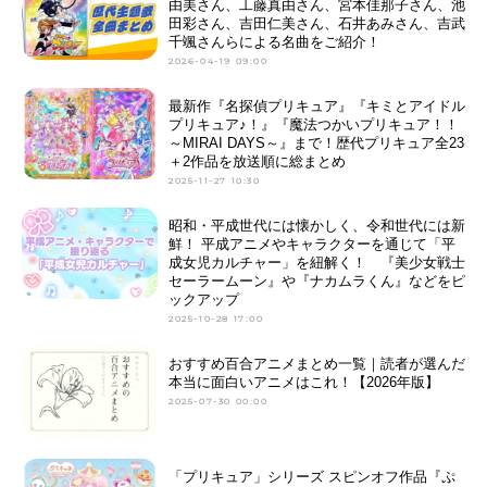
由美さん、工藤真由さん、宮本佳那子さん、池
田彩さん、吉田仁美さん、石井あみさん、吉武
千颯さんらによる名曲をご紹介！
2026-04-19 09:00
最新作『名探偵プリキュア』『キミとアイドル
プリキュア♪！』『魔法つかいプリキュア！！
～MIRAI DAYS～』まで！歴代プリキュア全23
＋2作品を放送順に総まとめ
2025-11-27 10:30
昭和・平成世代には懐かしく、令和世代には新
鮮！ 平成アニメやキャラクターを通じて「平
成女児カルチャー」を紐解く！ 『美少女戦士
セーラームーン』や『ナカムラくん』などをピ
ックアップ
2025-10-28 17:00
おすすめ百合アニメまとめ一覧｜読者が選んだ
本当に面白いアニメはこれ！【2026年版】
2025-07-30 00:00
「プリキュア」シリーズ スピンオフ作品『ぷ