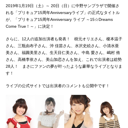
2019年1月19日（土）～ 20日（日）に中野サンプラザで開催さ
れる「プリキュア15周年Anniversaryライブ」の正式なタイトル
が、「プリキュア15周年Anniversary ライブ ～15☆Dreams
Come True！～」に決定！
さらに、12人の追加出演者も発表！ 樹元オリエさん、榎本温子
さん、三瓶由布子さん、沖 佳苗さん、水沢史絵さん、小清水亜
美さん、福圓美里さん、生天目仁美さん、中島 愛さん、嶋村 侑
さん、高橋李依さん、美山加恋さんを加え、これで出演者は総勢
28人！ まさにファンの夢が叶ったような豪華なライブとなりま
す！
ライブの公式サイトでは出演者のコメントも公開中です！