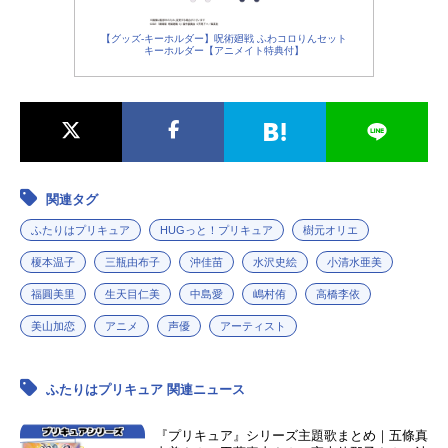
【グッズ-キーホルダー】呪術廻戦 ふわコロりんセット
キーホルダー【アニメイト特典付】
関連タグ
ふたりはプリキュア
HUGっと！プリキュア
樹元オリエ
榎本温子
三瓶由布子
沖佳苗
水沢史絵
小清水亜美
福圓美里
生天目仁美
中島愛
嶋村侑
高橋李依
美山加恋
アニメ
声優
アーティスト
ふたりはプリキュア 関連ニュース
『プリキュア』シリーズ主題歌まとめ｜五條真