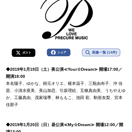
画像一覧 (14件)
シェア
ポスト
◆2019年1月19日（土）夜公演≪Your☆Dream≫ 開場17:00／
開演18:00
本名陽子、ゆかな、樹元オリエ、榎本温子、三瓶由布子、沖 佳
苗、小清水亜美、美山加恋、引坂理絵、五條真由美、うちやえゆ
か、工藤真由、茂家瑞季、林ももこ、池田 彩、駒形友梨、宮本
佳那子
◆2019年1月20日（日）昼公演≪My☆Dream≫ 開場12:00／開
演13:00