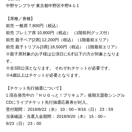
中野サンプラザ 東京都中野区中野4-1-1
【席種／券種】
前売 一般席 7,800円（税込）
前売 プレミア席 10,800円（税込） （1階前列グッズ付）
前売 親子ペア[2席] 12,200円（税込）（1階最前エリア）
前売 親子トリプル[3席] 18,500円（税込）（1階最前エリア）
※親子席対象のお子様は公演日に6才以下の方が対象となりま
す。
※全3回公演となります。 それぞれチケットが必要です。
※4歳以上はチケットが必要となります。
【チケット先行抽選について】
1.現在発売中の『ＨＵＧっと！プリキュア』後期主題歌シングル
CDにライブチケット先行抽選応募券が封入。
受付期間： 2018/8/22（水） 10：00～9/16（日） 23：59
当落確認・当選入金期間： 2018/9/20（木） 15：00～
9/23（日） 23：00