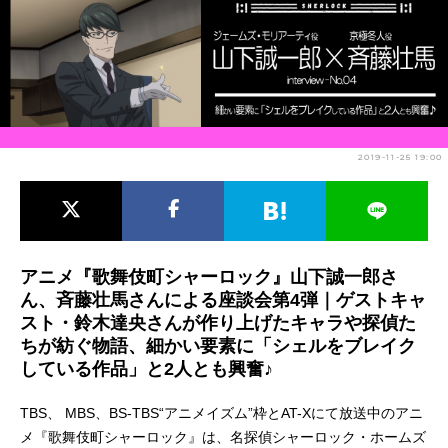
アニメ映画一覧
実写化映画一覧
今期アニメ曜日別一覧
春アニメ
夏アニメ
2019-11-25 19:00
秋アニメ
冬アニメ
男性声優/女性声優一覧
FOLLOW US
アニメ『歌舞伎町シャーロック』山下誠一郎さ
ん、斉藤壮馬さんによる座談会第4弾｜ゲストキャ
スト・鈴木達央さんが作り上げたキャラや探偵た
ちが紡ぐ物語、細かい要素に「シェルをブレイク
している作品」と2人とも興奮♪
TBS、 MBS、BS-TBS“アニメイズム”枠とAT-Xにて放送中のアニ
メ『歌舞伎町シャーロック』は、名探偵シャーロック・ホームズ