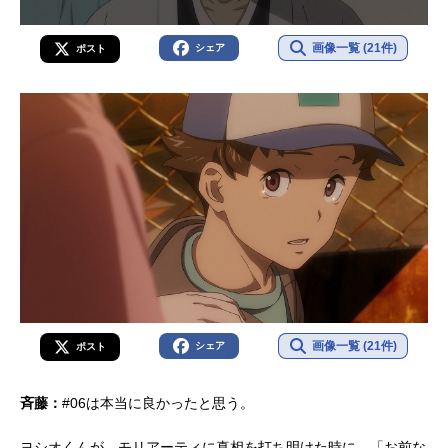
画像一覧 (21件)
シェア
ポスト
画像一覧 (21件)
シェア
ポスト
斉藤：
#06は本当に良かったと思う。
ヨシオくんが、モリアーティに真相を打ち明けた時に、「お前な