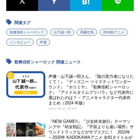
関連タグ
歌舞伎町シャーロック
山下誠一郎
斉藤壮馬
2026秋アニメ
インタビュー
声優
歌舞伎町シャーロック 関連ニュース
声優・山下誠一郎さん、『陰の実力者になりた
くて！』『ディズニー ツイステッドワンダー
ランド』『ホリミヤ』『歌舞伎町シャーロッ
ク』『アイドルタイムプリパラ』など代表作に
選ばれたのは？ − アニメキャラクター代表作
まとめ（2024 年版）
2024-05-21 00:00
『NEW GAME!!』『少女終末旅行』テーマソ
ングや『幼女戦記』『宇宙よりも遠い場所』サ
ウンドトラックなどがサブスクに！ 2015年
～2020年 KADOKAWAアニメ 全81タイトルが