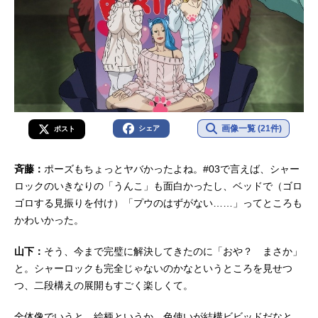
画像一覧 (21件)
シェア
ポスト
斉藤：
ポーズもちょっとヤバかったよね。#03で言えば、シャー
ロックのいきなりの「うんこ」も面白かったし、ベッドで（ゴロ
ゴロする見振りを付け）「プウのはずがない……」ってところも
かわいかった。
山下：
そう、今まで完璧に解決してきたのに「おや？ まさか」
と。シャーロックも完全じゃないのかなというところを見せつ
つ、二段構えの展開もすごく楽しくて。
全体像でいうと、絵柄というか、色使いが結構ビビッドだなと。