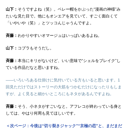
山下：
そうですよね（笑）。ベレー帽をかぶった“漫画の神様”み
たいな見た目で。他にもオンエアを見ていて、すごく面白くて
「いやいや（笑）」とツッコんじゃうんですよ。
斉藤：
わかりやすいオマージュはいっぱいあるよね。
山下：
コブラもそうだし。
斉藤：
本当にキリがないけど、いい意味で“シェルをブレイク”し
ている作品だなと思いますね。
――いろいろある仕掛けに気付いている方もいると思います。1
回見ただけではストーリーの大筋をつかむだけになったりもしま
すが、よく見ると細かいところにもネタがあるんですよね。
斉藤：
そう、小ネタがすごいなと。アフレコが終わっている身と
しては、やはり何周も見てほしいです。
＜次ページ：今後は“切り裂きジャック”“京極の恋”と、まだまだ