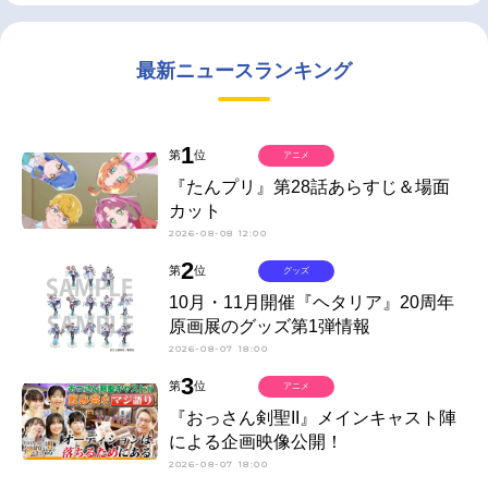
最新ニュースランキング
1
第
位
アニメ
『たんプリ』第28話あらすじ＆場面
カット
2026-08-08 12:00
2
第
位
グッズ
10月・11月開催『ヘタリア』20周年
原画展のグッズ第1弾情報
2026-08-07 18:00
3
第
位
アニメ
『おっさん剣聖II』メインキャスト陣
による企画映像公開！
2026-08-07 18:00