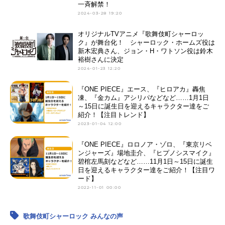
一斉解禁！
2024-03-28 19:20
オリジナルTVアニメ『歌舞伎町シャーロッ
ク』が舞台化！ シャーロック・ホームズ役は
新木宏典さん、ジョン・H・ワトソン役は鈴木
裕樹さんに決定
2024-01-23 12:20
『ONE PIECE』エース、『ヒロアカ』轟焦
凍、『金カム』アシリパなどなど……1月1日
～15日に誕生日を迎えるキャラクター達をご
紹介！【注目トレンド】
2023-01-04 12:00
『ONE PIECE』ロロノア・ゾロ、『東京リベ
ンジャーズ』場地圭介、『ヒプノシスマイク』
碧棺左馬刻などなど……11月1日～15日に誕生
日を迎えるキャラクター達をご紹介！【注目ワ
ード】
2022-11-01 00:00
歌舞伎町シャーロック みんなの声