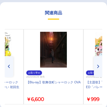
関連商品
お取り寄せ
お取り寄せ
2020/08/26 発売
2020/03/11 発売
町シャーロック
【Blu-ray】歌舞伎町シャーロック OVA
【主題歌】TV
ゅーい 初回生
ED「パレード
￥6,600
￥999