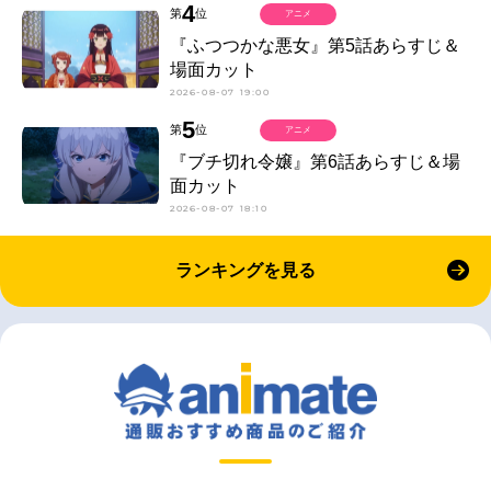
4
第
位
アニメ
『ふつつかな悪女』第5話あらすじ＆
場面カット
2026-08-07 19:00
5
第
位
アニメ
『ブチ切れ令嬢』第6話あらすじ＆場
面カット
2026-08-07 18:10
ランキングを見る