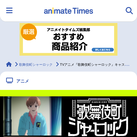
HOME
ランキング
アニメ
声優
ラジオ
みんなの声
グッズ
映画
animateTimes
歌舞伎町シャーロック
TVアニメ『歌舞伎町シャーロック』キャスト座談会第4弾
アニメ
マンガ・ラノベ
ゲーム・アプリ
音楽
コスプレ
2.5次元
配信・Vtuber
トレンド
無料マンガ
最新記事一覧
アニメ記事一覧
声優記事一覧