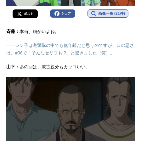
画像一覧 (21件)
シェア
ポスト
斉藤：
本当、細かいよね。
――レン子は遊撃隊の中でも低年齢だと思うのですが、口の悪さ
は、#06で「そんなセリフも!?」と驚きました（笑）。
山下：
あの回は、兼古親分もカッコいい。