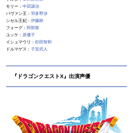
モリー：
中田譲治
パヴァン王：
羽多野渉
シセル王妃：
伊藤静
フォーグ：
阿部敦
ユッケ：
原優子
イシュマウリ：
杉田智和
ドルマゲス：
子安武人
『ドラゴンクエストX』出演声優