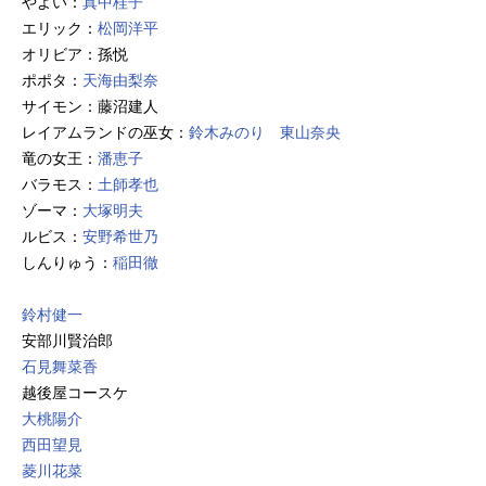
やよい：
真中桂子
エリック：
松岡洋平
オリビア：孫悦
ポポタ：
天海由梨奈
サイモン：藤沼建人
レイアムランドの巫女：
鈴木みのり
東山奈央
竜の女王：
潘恵子
バラモス：
土師孝也
ゾーマ：
大塚明夫
ルビス：
安野希世乃
しんりゅう：
稲田徹
鈴村健一
安部川賢治郎
石見舞菜香
越後屋コースケ
大桃陽介
西田望見
菱川花菜