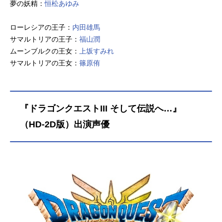
夢の妖精：
恒松あゆみ
ローレシアの王子：
内田雄馬
サマルトリアの王子：
福山潤
ムーンブルクの王女：
上坂すみれ
サマルトリアの王女：
篠原侑
『ドラゴンクエストIII そして伝説へ…』
（HD-2D版）出演声優