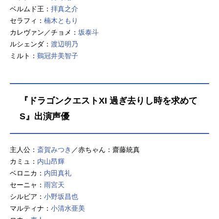
ベルムド王：
拝真之介
セラフィ：
楠木ともり
カレヴァン／チョメ：
坂泰斗
ルシェンダ：
渡辺明乃
ミルト：
鷄冠井美智子
『ドラゴンクエストXI 過ぎ去りし時を求めて
S』出演声優
主人公：
斎賀みつき
／赤ちゃん：齋藤統真
カミュ：
内山昂輝
ベロニカ：
内田真礼
セーニャ：
雨宮天
シルビア：
小野坂昌也
マルティナ：
小清水亜美