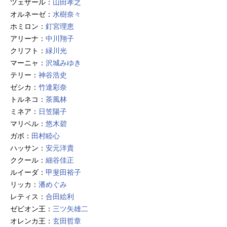
ツェザール：
山田孝之
オルネーゼ：
水樹奈々
ホミロン：
釘宮理恵
アリーナ：
中川翔子
クリフト：
緑川光
マーニャ：
沢城みゆき
テリー：
神谷浩史
ゼシカ：
竹達彩奈
トルネコ：
茶風林
ミネア：
日笠陽子
マリベル：
悠木碧
ガボ：
田村睦心
ハッサン：
安元洋貴
ククール：
細谷佳正
ルイーダ：
甲斐田裕子
リッカ：
潘めぐみ
レティス：
合田絵利
ゼビオン王：
三ツ矢雄二
オレンカ王：
玄田哲章