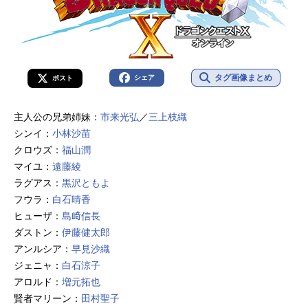
タグ画像まとめ
シェア
ポスト
主人公の兄弟姉妹：
市来光弘
／
三上枝織
シンイ：
小林沙苗
クロウズ：
福山潤
マイユ：
遠藤綾
ラグアス：
黒沢ともよ
フウラ：
白石晴香
ヒューザ：
島﨑信長
ダストン：
伊藤健太郎
アンルシア：
早見沙織
ジェニャ：
白石涼子
アロルド：
増元拓也
賢者マリーン：
田村聖子