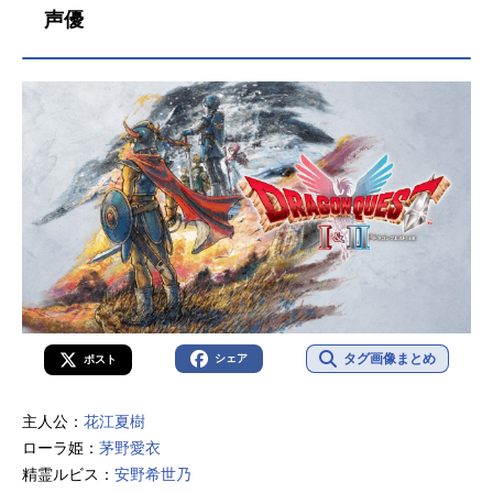
声優
タグ画像まとめ
シェア
ポスト
主人公：
花江夏樹
ローラ姫：
茅野愛衣
精霊ルビス：
安野希世乃