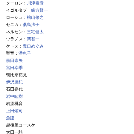
クーロン：
川津泰彦
イゴルタプ：
緒方賢一
ローシュ：
檜山修之
セニカ：
桑島法子
ネルセン：
三宅健太
ウラノス：
関智一
ケトス：
豊口めぐみ
聖竜：
潘恵子
黒田崇矢
宮田幸季
朝比奈拓見
伊沢磨紀
石田嘉代
岩中睦樹
岩淵桃音
上田燿司
魚建
越後屋コースケ
太田一騎