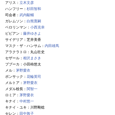
アリス：
立木文彦
ハンフリー：
杉田智和
司会者：
武内駿輔
ガレムソン：
白熊寛嗣
ベロリンマン：
小西克幸
ビビアン：
藤井ゆきよ
サイデリア：芝井美香
マスク・ザ・ハンサム：
内田雄馬
アラクラトロ：丸山壮史
セザール：
相沢まさき
ブブーカ：小田柿悠太
メル：
茅野愛衣
ボンサック：
花輪英司
メルトア：
茅野愛衣
メダル校長：
関智一
ロミア：
茅野愛衣
キナイ：
中村悠一
キナイ・ユキ：川野剛稔
セレン：
田中敦子