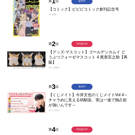
1
第
位
発売中
【コミック】ビビビコミック創刊記念号
￥935
2
第
位
予約受付中
【グッズ-マスコット】ゴールデンカムイ ど
うぶつフォーゼマスコット 4.尾形百之助【再
販】
￥1,980
3
第
位
発売中
【くじメイト】今井文也のくじメイトVol.4～
チャラめに見える幼馴染、実は一途で独占欲
が強いんです～
￥1,100
4
第
位
予約受付中