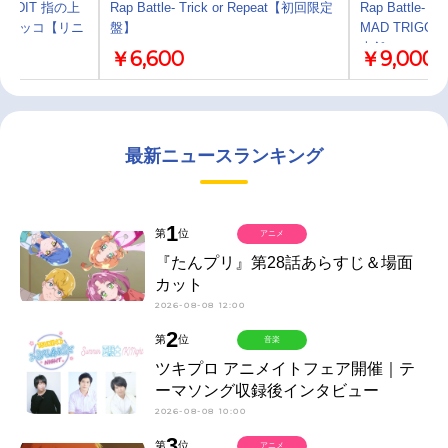
U EDIT 指の上
Rap Battle- Trick or Repeat【初回限定
Rap Battle- 1
ポチャッコ【リニ
盤】
MAD TRIGG
本舗
￥6,600
￥9,000
最新ニュースランキング
1
第
位
アニメ
『たんプリ』第28話あらすじ＆場面
カット
2026-08-08 12:00
2
第
位
音楽
ツキプロ アニメイトフェア開催｜テ
ーマソング収録後インタビュー
2026-08-08 10:00
3
第
位
アニメ