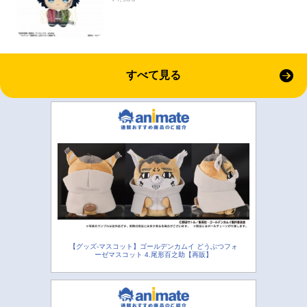
すべて見る
【グッズ-マスコット】ゴールデンカムイ どうぶつフォ
ーゼマスコット 4.尾形百之助【再販】