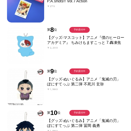
P.A.shots!! Vol.7 Action
￥275
8
第
位
予約受付中
【グッズ-マスコット】アニメ『僕のヒーロー
アカデミア』 ちみけもますこっと 7.轟凍焦
￥2,200
9
第
位
予約受付中
【グッズ-ぬいぐるみ】アニメ「鬼滅の刃」
ぽにすてっぷ 第二弾 不死川 玄弥
￥1,980
10
第
位
予約受付中
【グッズ-ぬいぐるみ】アニメ「鬼滅の刃」
ぽにすてっぷ 第二弾 冨岡 義勇
￥1,980