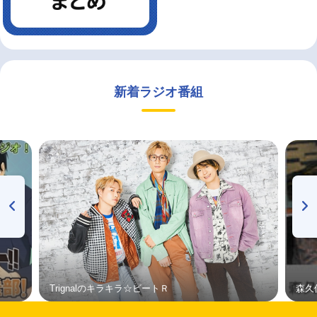
新着ラジオ番組
Trignalのキラキラ☆ビートＲ
森久