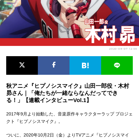
アニメ映画一覧
実写化映画一覧
今期アニメ曜日別一覧
春アニメ
夏アニメ
2020-09-07 12:00
秋アニメ
冬アニメ
男性声優/女性声優一覧
FOLLOW US
秋アニメ『ヒプノシスマイク』山田一郎役・木村
昴さん｜「俺たちが一緒ならなんだってでき
る！」【連載インタビューVol.1】
2017年9月より始動した、音楽原作キャラクターラップ プロジェ
クト『ヒプノシスマイク』。
ついに、2020年10月2日（金）よりTVアニメ『ヒプノシスマイ