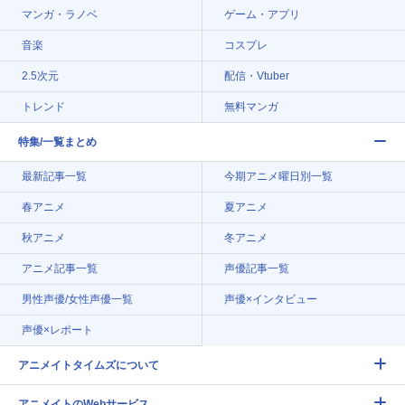
マンガ・ラノベ
ゲーム・アプリ
音楽
コスプレ
2.5次元
配信・Vtuber
トレンド
無料マンガ
特集/一覧まとめ
最新記事一覧
今期アニメ曜日別一覧
春アニメ
夏アニメ
秋アニメ
冬アニメ
アニメ記事一覧
声優記事一覧
男性声優/女性声優一覧
声優×インタビュー
声優×レポート
アニメイトタイムズについて
アニメイトのWebサービス