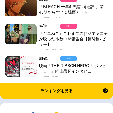
『BLEACH 千年血戦篇-禍進譚-』第
43話あらすじ＆場面カット
2026-08-07 20:30
4
第
位
アニメ
『ヤニねこ』これまでのお話でヤニ子
が吸った本数中間報告会【第6話レビ
ュー】
2026-08-08 12:00
5
第
位
映画
映画『THE RIBBON HERO リボンヒ
ーロー』内山昂輝インタビュー
2026-08-08 18:00
ランキングを見る