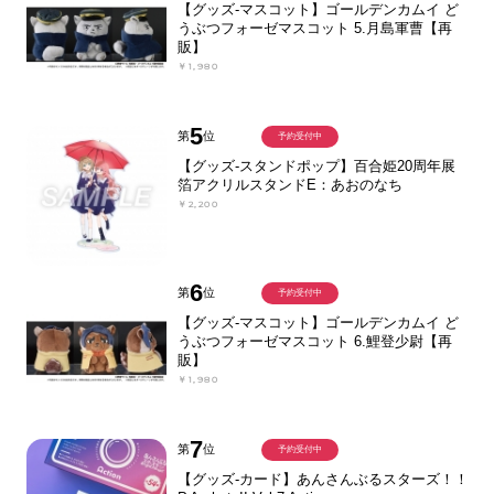
【グッズ-マスコット】ゴールデンカムイ ど
うぶつフォーゼマスコット 5.月島軍曹【再
販】
￥1,980
5
第
位
予約受付中
【グッズ-スタンドポップ】百合姫20周年展
箔アクリルスタンドE：あおのなち
￥2,200
6
第
位
予約受付中
【グッズ-マスコット】ゴールデンカムイ ど
うぶつフォーゼマスコット 6.鯉登少尉【再
販】
￥1,980
7
第
位
予約受付中
【グッズ-カード】あんさんぶるスターズ！！