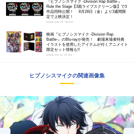
『ヒプノシスマイク -Division Rap Battle-』
Rule the Stage【3面ライブスクリーン版】で3
作品同時公開！ 8月28日（金）より3週間限
定で上映決定！
2026-06-01 18:00
映画『ヒプノシスマイク -Division Rap
Battle-』のBlu-rayが発売！ 劇場来場者特典
イラストを使用したアイテムが付くアニメイト
限定セット情報も!!
2026-05-12 10:00
ヒプノシスマイクの関連画像集