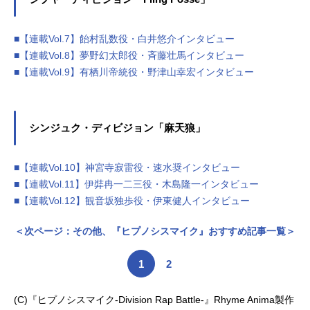
■【連載Vol.7】飴村乱数役・白井悠介インタビュー
■【連載Vol.8】夢野幻太郎役・斉藤壮馬インタビュー
■【連載Vol.9】有栖川帝統役・野津山幸宏インタビュー
シンジュク・ディビジョン「麻天狼」
■【連載Vol.10】神宮寺寂雷役・速水奨インタビュー
■【連載Vol.11】伊弉冉一二三役・木島隆一インタビュー
■【連載Vol.12】観音坂独歩役・伊東健人インタビュー
＜次ページ：その他、『ヒプノシスマイク』おすすめ記事一覧＞
1
2
(C)『ヒプノシスマイク-Division Rap Battle-』Rhyme Anima製作