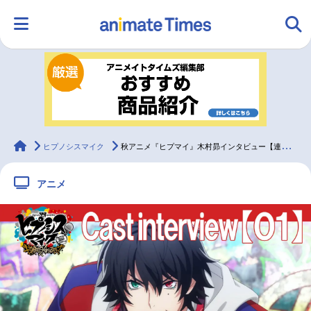
HOME
ランキング
アニメ
声優
ラジオ
みんなの声
グッズ
映画
animateTimes
ヒプノシスマイク
秋アニメ『ヒプマイ』木村昴インタビュー【連載Vol.1】
アニメ
マンガ・ラノベ
ゲーム・アプリ
音楽
コスプレ
2.5次元
配信・Vtuber
トレンド
無料マンガ
最新記事一覧
アニメ記事一覧
声優記事一覧