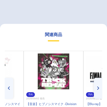
関連商品
予約
予約
2026/09/02 発売
2026/09/30 発売
ヒプノシスマイ
【音楽】ヒプノシスマイク -Division
【Blu-ray】ヒ