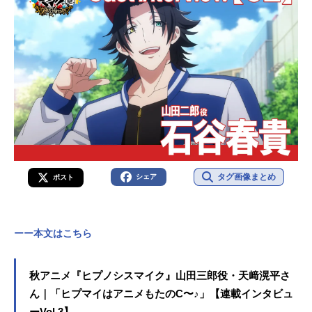
タグ画像まとめ
シェア
ポスト
ーー本文はこちら
秋アニメ『ヒプノシスマイク』山田三郎役・天﨑滉平さ
ん｜「ヒプマイはアニメもたのC〜♪」【連載インタビュ
ーVol.3】