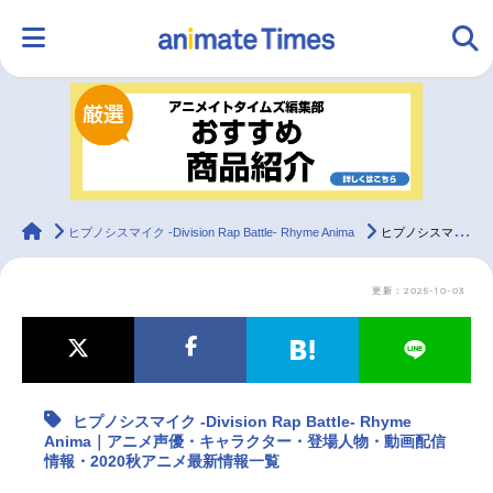
HOME
ランキング
アニメ
声優
ラジオ
みんなの声
グッズ
映画
animateTimes
ヒプノシスマイク -Division Rap Battle- Rhyme Anima
ヒプノシスマイク -Division Rap Battle- Rhyme Anima｜アニメ声優・キャラクター・登場人物・動画配信情報・2020秋アニメ最新情報一覧
更新：2025-10-03
マンガ・ラノベ
ゲーム・アプリ
音楽
コスプレ
2.5次元
配信・Vtuber
トレンド
無料マンガ
ヒプノシスマイク -Division Rap Battle- Rhyme
最新記事一覧
Anima｜アニメ声優・キャラクター・登場人物・動画配信
情報・2020秋アニメ最新情報一覧
アニメ記事一覧
声優記事一覧