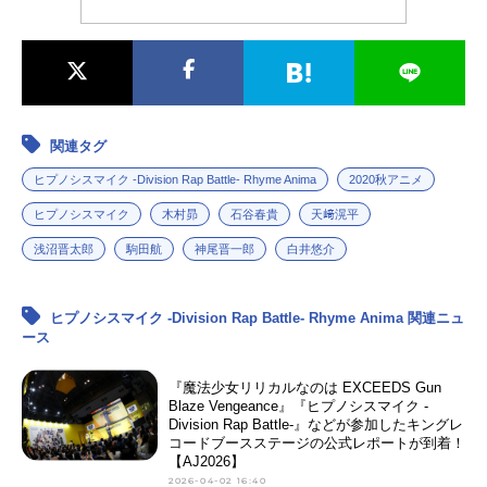
関連タグ
ヒプノシスマイク -Division Rap Battle- Rhyme Anima
2020秋アニメ
ヒプノシスマイク
木村昴
石谷春貴
天﨑滉平
浅沼晋太郎
駒田航
神尾晋一郎
白井悠介
ヒプノシスマイク -Division Rap Battle- Rhyme Anima 関連ニュ
ース
『魔法少女リリカルなのは EXCEEDS Gun
Blaze Vengeance』『ヒプノシスマイク -
Division Rap Battle-』などが参加したキングレ
コードブースステージの公式レポートが到着！
【AJ2026】
2026-04-02 16:40