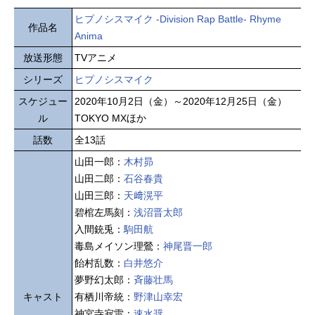
ヒプノシスマイク -Division Rap Battle- Rhyme
作品名
Anima
放送形態
TVアニメ
シリーズ
ヒプノシスマイク
スケジュー
2020年10月2日（金）～2020年12月25日（金）
ル
TOKYO MXほか
話数
全13話
山田一郎：
木村昴
山田二郎：
石谷春貴
山田三郎：
天﨑滉平
碧棺左馬刻：
浅沼晋太郎
入間銃兎：
駒田航
毒島メイソン理鶯：
神尾晋一郎
飴村乱数：
白井悠介
夢野幻太郎：
斉藤壮馬
キャスト
有栖川帝統：
野津山幸宏
神宮寺寂雷：
速水奨