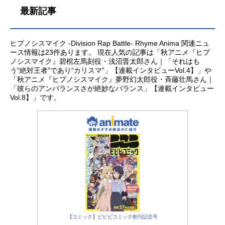
最新記事
ヒプノシスマイク -Division Rap Battle- Rhyme Anima 関連ニュ
ース情報は23件あります。 現在人気の記事は「秋アニメ『ヒプ
ノシスマイク』碧棺左馬刻役・浅沼晋太郎さん｜「それはも
う“絶対王者”であり“カリスマ”」【連載インタビューVol.4】」や
「秋アニメ『ヒプノシスマイク』夢野幻太郎役・斉藤壮馬さん｜
「彼らのアンバランスさが絶妙なバランス」【連載インタビュー
Vol.8】」です。
【コミック】ビビビコミック創刊記念号