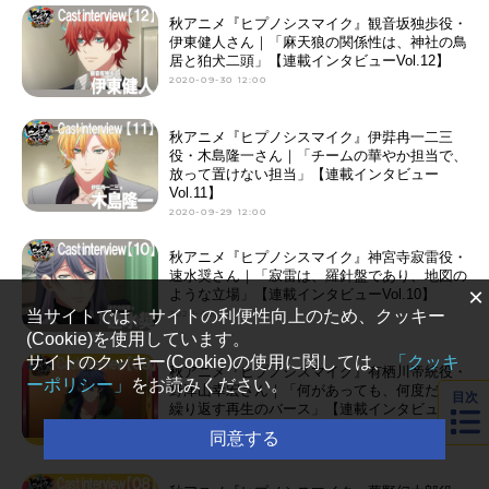
秋アニメ『ヒプノシスマイク』観音坂独歩役・
伊東健人さん｜「麻天狼の関係性は、神社の鳥
居と狛犬二頭」【連載インタビューVol.12】
2020-09-30 12:00
秋アニメ『ヒプノシスマイク』伊弉冉一二三
役・木島隆一さん｜「チームの華やか担当で、
放って置けない担当」【連載インタビュー
Vol.11】
2020-09-29 12:00
秋アニメ『ヒプノシスマイク』神宮寺寂雷役・
速水奨さん｜「寂雷は、羅針盤であり、地図の
×
ような立場」【連載インタビューVol.10】
当サイトでは、サイトの利便性向上のため、クッキー
2020-09-28 12:00
(Cookie)を使用しています。
サイトのクッキー(Cookie)の使用に関しては、
「クッキ
秋アニメ『ヒプノシスマイク』有栖川帝統役・
ーポリシー」
をお読みください。
野津山幸宏さん｜「何があっても、何度だって
目次
繰り返す再生のバース」【連載インタビュー
Vol.9】
同意する
2020-09-23 12:00