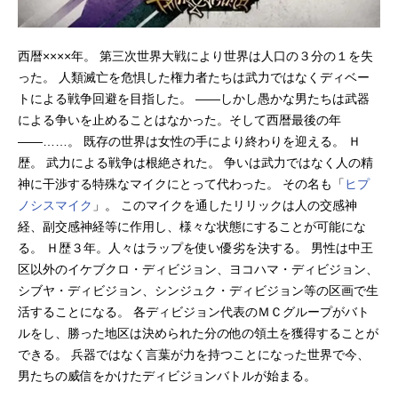
西暦××××年。 第三次世界大戦により世界は人口の３分の１を失
った。 人類滅亡を危惧した権力者たちは武力ではなくディベー
トによる戦争回避を目指した。 ――しかし愚かな男たちは武器
による争いを止めることはなかった。そして西暦最後の年
――……。 既存の世界は女性の手により終わりを迎える。 Ｈ
歴。 武力による戦争は根絶された。 争いは武力ではなく人の精
神に干渉する特殊なマイクにとって代わった。 その名も「
ヒプ
ノシスマイク
」。 このマイクを通したリリックは人の交感神
経、副交感神経等に作用し、様々な状態にすることが可能にな
る。 Ｈ歴３年。人々はラップを使い優劣を決する。 男性は中王
区以外のイケブクロ・ディビジョン、ヨコハマ・ディビジョン、
シブヤ・ディビジョン、シンジュク・ディビジョン等の区画で生
活することになる。 各ディビジョン代表のＭＣグループがバト
ルをし、勝った地区は決められた分の他の領土を獲得することが
できる。 兵器ではなく言葉が力を持つことになった世界で今、
男たちの威信をかけたディビジョンバトルが始まる。