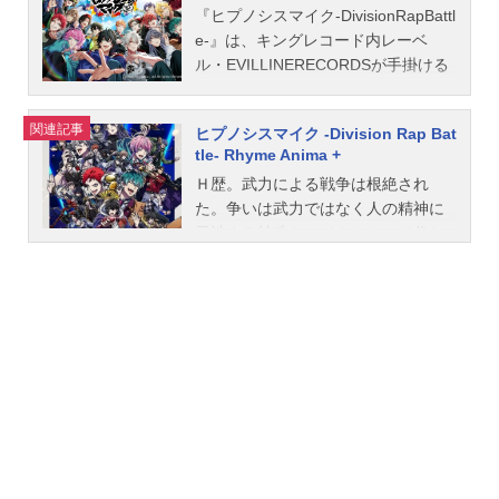
『ヒプノシスマイク-DivisionRapBattl
e-』は、キングレコード内レーベ
ル・EVILLINERECORDSが手掛ける
男性声優18人によるラップソングプ
ロジェクト。通称「ヒプマイ」。こ
関連記事
ヒプノシスマイク -Division Rap Bat
ちらでは、『ヒプノシスマイク』の
tle- Rhyme Anima +
キャラクター声優、スタッフ、オス
Ｈ歴。武力による戦争は根絶され
スメ記事をご紹介！『映画ヒプノシ
た。争いは武力ではなく人の精神に
スマイク-DivisionRapBattle-』の情報
干渉する特殊なマイクにとって代わ
はこちら
った。その名も「ヒプノシスマイ
ク」。このマイクを通したリリック
は人の交感神経、副交感神経等に作
用し、様々な状態にすることが可能
になる。H歴３年。各ディビジョン代
表のMCグループが戦い、勝った地区
は決められた分の他の領土を獲得す
ることができる「ディビジョン・ラ
ップバトル」が開催されるようにな
った。第二回ディビジョン・ラップ