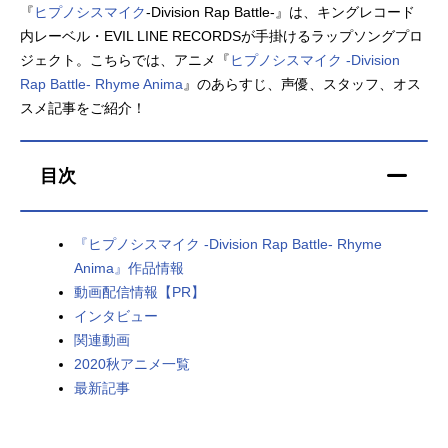
『
ヒプノシスマイク
-Division Rap Battle-』は、キングレコード
アニメ映画一覧
実写化映画一覧
内レーベル・EVIL LINE RECORDSが手掛けるラップソングプロ
ジェクト。こちらでは、アニメ『
ヒプノシスマイク -Division
今期アニメ曜日別一覧
Rap Battle- Rhyme Anima
』のあらすじ、声優、スタッフ、オス
スメ記事をご紹介！
春アニメ
夏アニメ
秋アニメ
冬アニメ
目次
男性声優/女性声優一覧
『ヒプノシスマイク -Division Rap Battle- Rhyme
FOLLOW US
Anima』作品情報
動画配信情報【PR】
インタビュー
関連動画
2020秋アニメ一覧
最新記事