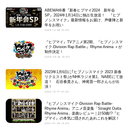
ABEMA特番『新春ヒプマイ2024 新年会
SP』2024年1月14日に独占生放送！ 『ヒプ
ノシスマイク』最新情報をお届け、声優陣と新
年をお祝い
2023-12-28 21:00
『ヒプマイ』TVアニメ第2期、『ヒプノシスマ
イク-Division Rap Battle-』Rhyme Anima ＋が
制作決定！
2023-03-25 16:00
2023年1月6日に｢ヒプノシスマイク 2023 新春
リクエスト祭｣がNHKラジオ第1、NABEにて放
送！ 石谷春貴さん、神尾晋一郎さんらが出
演！
2022-12-17 01:20
『ヒプノシスマイク-Division Rap Battle-
Rhyme Anima』アニメ音楽集「Straight Outta
Rhyme Anima」楽曲レビュー｜計50曲!?『ヒ
プマイ』の本気に隠されたあれこれを解説！
2021-01-29 15:00