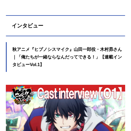
バトルでは、第一回のファイナリス
トである「BusterBros!!!」「MADTRI
GGERCREW」「FlingPosse」「麻
天狼」に加え、「どついたれ本舗」
インタビュー
「BadAssTemple」が決勝トーナメン
トへ進出し、勝敗を決した。時は第
二回ディビジョンラップバトルの終
了直後――…。ディビジョンを背負
秋アニメ『ヒプノシスマイク』山田一郎役・木村昴さん
う男たちが挑む、新たな戦いが開
｜「俺たちが一緒ならなんだってできる！」【連載イン
幕！作品名ヒプノシスマイク-Divisio
タビューVol.1】
nRapBattle-RhymeAnima+放送形態T
Vアニメシリーズヒプノシスマイク-D
ivisionRapBattle-RhymeAnimaスケジ
ュール2023年10月6日（金）〜2023
年12月29日（金）TOKYOMXほか話
数全13話キャスト山田一郎：木村昴
山田二郎：石谷春貴山田三郎：天﨑
滉平碧棺左馬刻：浅沼晋太郎入間銃
兎：駒田航毒島メイソン理鶯：神尾
晋一郎飴...