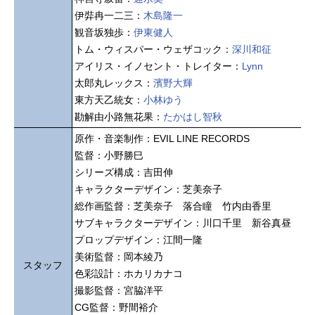
伊弉冉一二三：
木島隆一
観音坂独歩：
伊東健人
トム・ウィスパー・ウェザコック：
深川和征
アイリス・イノセント・トレイター：
Lynn
太郎丸レックス：
濱野大輝
東方天乙統女：
小林ゆう
勘解由小路無花果：
たかはし智秋
原作・音楽制作：EVIL LINE RECORDS
監督：小野勝巳
シリーズ構成：吉田伸
キャラクターデザイン：芝美奈子
総作画監督：芝美奈子 落合瞳 竹内由香里
サブキャラクターデザイン：川口千里 新谷真昼
プロップデザイン：江間一隆
美術監督：岡本綾乃
スタッフ
色彩設計：ホカリカナコ
撮影監督：宮脇洋平
CG監督：野間裕介