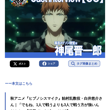
タグ画像まとめ
シェア
ポスト
ーー本文はこちら
秋アニメ『ヒプノシスマイク』飴村乱数役・白井悠介さ
ん｜「でもね、1人で戦うよりも3人で戦う方が強いん