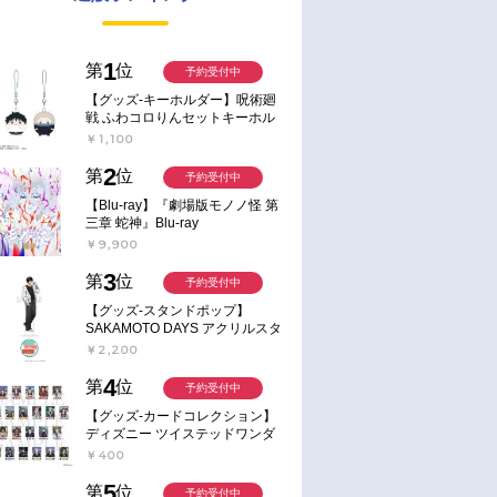
1
第
位
予約受付中
【グッズ-キーホルダー】呪術廻
戦 ふわコロりんセットキーホル
ダー【アニメイト特典付】
￥1,100
2
第
位
予約受付中
【Blu-ray】『劇場版モノノ怪 第
三章 蛇神』Blu-ray
￥9,900
3
第
位
予約受付中
【グッズ-スタンドポップ】
SAKAMOTO DAYS アクリルスタ
ンド～Sunny Afternoon～ 4.南雲
￥2,200
4
第
位
予約受付中
【グッズ-カードコレクション】
ディズニー ツイステッドワンダ
ーランド ランダムカードコレク
￥400
ション クラブ・ウェアver.
5
第
位
予約受付中