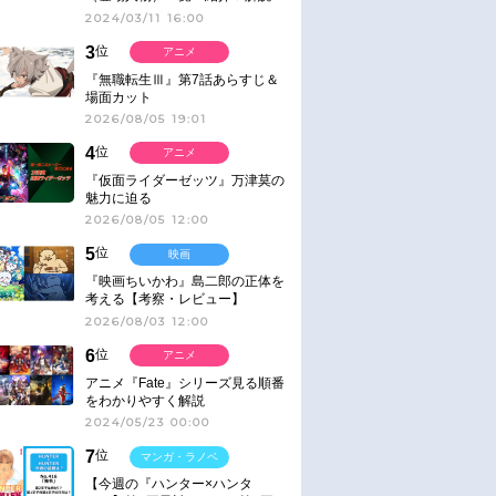
2024/03/11 16:00
3
位
アニメ
『無職転生Ⅲ』第7話あらすじ＆
場面カット
2026/08/05 19:01
4
位
アニメ
『仮面ライダーゼッツ』万津莫の
魅力に迫る
2026/08/05 12:00
5
位
映画
『映画ちいかわ』島二郎の正体を
考える【考察・レビュー】
2026/08/03 12:00
6
位
アニメ
アニメ『Fate』シリーズ見る順番
をわかりやすく解説
2024/05/23 00:00
7
位
マンガ・ラノベ
【今週の『ハンター×ハンタ