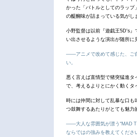
かった「バトルとしてのラップ」が
の醍醐味が詰まっている気がし
小野監督は以前『遊戯王5D’s
い出させるような演出が随所に
――アニメで改めて感じた、ご
い。
悪く言えば直情型で猪突猛進タ
で、考えるよりとにかく動くタ
時には仲間に対して乱暴な口も
つ鼓舞するあたりがとても魅力
――大人な雰囲気が漂う“MAD T
ならではの強みを教えてくださ