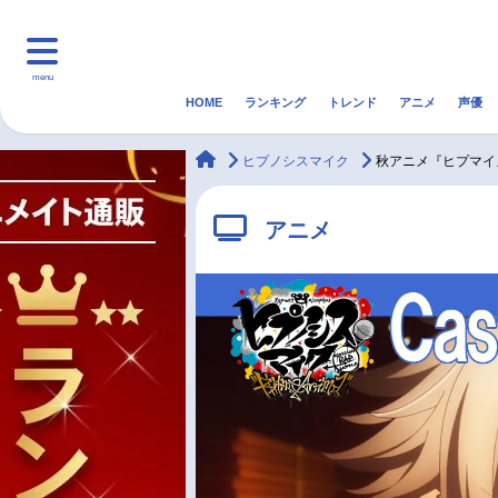
menu
HOME
ランキング
トレンド
アニメ
声優
HOME
ランキング
アニ
animateTimes
ヒプノシスマイク
秋アニメ『ヒプマイ』
マンガ・ラノベ
ゲーム・アプリ
音楽
アニメ
最新記事一覧
アニメ記事一覧
声優記事一覧