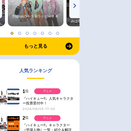
Trignalのキラキラ☆ビートＲ
森久保祥太郎×浪川大輔 つま
みは塩だけ
もっと見る
人気ランキング
1
位
アニメ
『ハイキュー!!』人気キャラクタ
ー投票受付中！
2026/08/03 17:00
2
位
アニメ
『ハイキュー!!』キャラクター
（登場人物）一覧・紹介＆解説