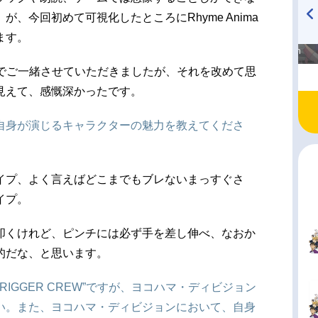
、今回初めて可視化したところにRhyme Anima
ます。
高橋美紀のおんぷの気持ち
TVアニメ『戦隊大失格』
♪ in アニメイトタイムズ
radio 大直会 2nd season
』でご一緒させていただきましたが、それを改めて思
見えて、感慨深かったです。
自身が演じるキャラクターの魅力を教えてくださ
イプ、よく言えばどこまでもブレないまっすぐさ
イプ。
叩くけれど、ピンチには必ず手を差し伸べ、なおか
的だな、と思います。
RIGGER CREW”ですが、ヨコハマ・ディビジョン
い。また、ヨコハマ・ディビジョンにおいて、自身