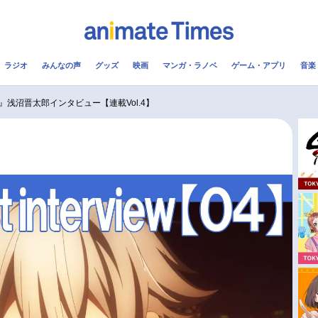
ラジオ
みんなの声
グッズ
映画
マンガ・ラノベ
ゲーム・アプリ
音楽
メ
声優
ラジオ
み
浅沼晋太郎インタビュー【連載Vol.4】
コスプレ
2.5次元
配信
アニメ映画一覧
今期アニメ曜日別一覧
実写化映画一覧
春アニメ
男性声優/女性声優一覧
夏アニメ
FOLLOW US