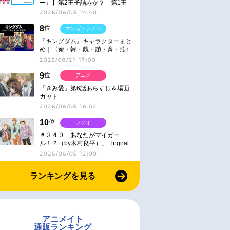
ー』】第2王子詰みか？ 第1王
子と第4王子が対峙「発令」＜
2026/08/03 14:40
No.416＞
8
位
マンガ・ラノベ
『キングダム』キャラクターまと
め｜〈秦・韓・魏・趙・斉・燕〉
2025/08/21 17:00
9
位
アニメ
『きみ愛』第6話あらすじ＆場面
カット
2026/08/05 18:02
10
位
ラジオ
＃３４０「あなたがマイガー
ル！？（by木村良平）」 Trignal
のキラキラ☆ビートＲ
2026/08/05 12:00
ランキングを見る
アニメイト
通販ランキング