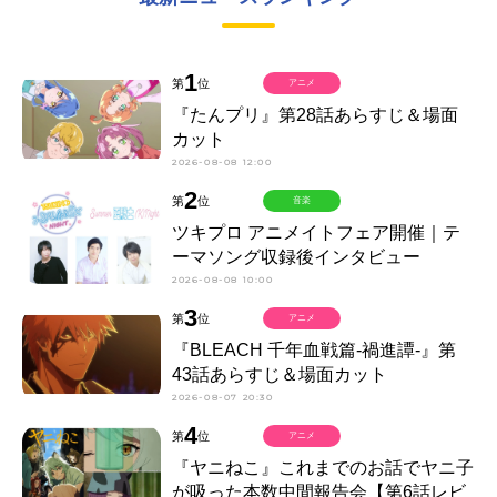
1
第
位
アニメ
『たんプリ』第28話あらすじ＆場面
カット
2026-08-08 12:00
2
第
位
音楽
ツキプロ アニメイトフェア開催｜テ
ーマソング収録後インタビュー
2026-08-08 10:00
3
第
位
アニメ
『BLEACH 千年血戦篇-禍進譚-』第
43話あらすじ＆場面カット
2026-08-07 20:30
4
第
位
アニメ
『ヤニねこ』これまでのお話でヤニ子
が吸った本数中間報告会【第6話レビ