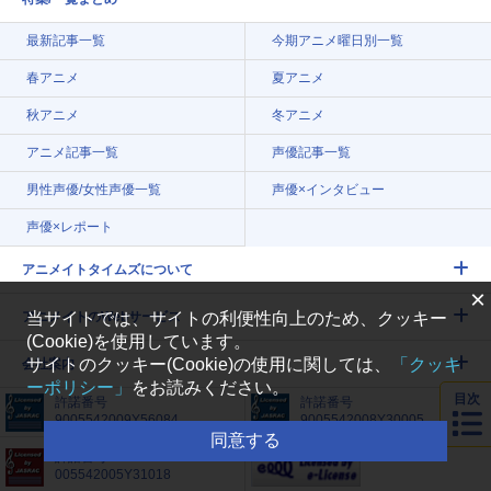
最新記事一覧
今期アニメ曜日別一覧
春アニメ
夏アニメ
秋アニメ
冬アニメ
アニメ記事一覧
声優記事一覧
男性声優/女性声優一覧
声優×インタビュー
声優×レポート
アニメイトタイムズについて
×
当サイトでは、サイトの利便性向上のため、クッキー
アニメイトのWebサービス
(Cookie)を使用しています。
サイトのクッキー(Cookie)の使用に関しては、
「クッキ
会社案内
ーポリシー」
をお読みください。
目次
許諾番号
許諾番号
9005542009Y56084
9005542008Y30005
同意する
許諾番号
005542005Y31018