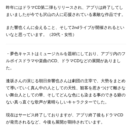
昨年にはドラマCD第二弾もリリースされ、アプリは終了してし
まいましたが今でも沢山の人に応援されている素敵な作品です。
また響也くんに会えること、そして2ndライブが開催されるとい
いなと思っています。（20代・女性）
・夢色キャストはミュージカルを題材にしており、アプリ内のフ
ルボイスドラマや楽曲のCD、ドラマCDなどの展開がありまし
た。
逢坂さんの演じる朝日奈響也さんは劇団の主宰で、大勢をまとめ
て導いていく真ん中の人としての天性、観客を惹きつけて離さな
い舞台人としての華、そしてどんな色にも染まる事のできる癖の
ない真っ直ぐな歌声が素晴らしいキャラクターでした。
現在はサービス終了しておりますが、アプリ終了後もドラマCD
が発売されるなど、今後も展開が期待されています。