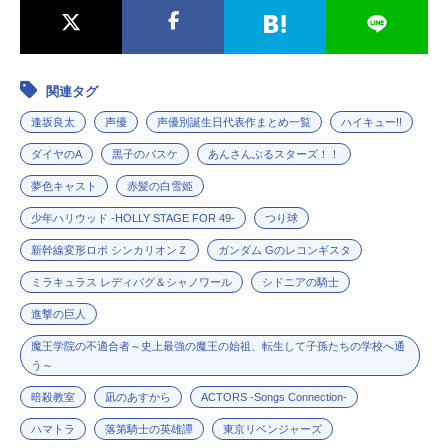
関連タグ
逢坂良太
声優
声優別誕生日代表作まとめ一覧
ハイキュー!!
ダイヤのA
黒子のバスケ
あんさんぶるスターズ！！
夢色キャスト
赤髪の白雪姫
少年ハリウッド -HOLLY STAGE FOR 49-
つり球
新幹線変形ロボ シンカリオンＺ
ガンダム Gのレコンギスタ
ミラキュラス レディバグ＆シャノワール
シドニアの騎士
進撃の巨人
魔王学院の不適合者～史上最強の魔王の始祖、転生して子孫たちの学校へ通
う～
暗殺教室
凪のあすから
ACTORS -Songs Connection-
ハマトラ
落第騎士の英雄譚
東京リベンジャーズ