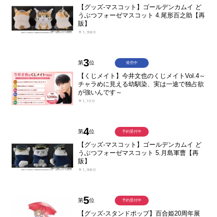
【グッズ-マスコット】ゴールデンカムイ ど
うぶつフォーゼマスコット 4.尾形百之助【再
販】
￥1,980
3
第
位
発売中
【くじメイト】今井文也のくじメイトVol.4～
チャラめに見える幼馴染、実は一途で独占欲
が強いんです～
￥1,100
4
第
位
予約受付中
【グッズ-マスコット】ゴールデンカムイ ど
うぶつフォーゼマスコット 5.月島軍曹【再
販】
￥1,980
5
第
位
予約受付中
【グッズ-スタンドポップ】百合姫20周年展