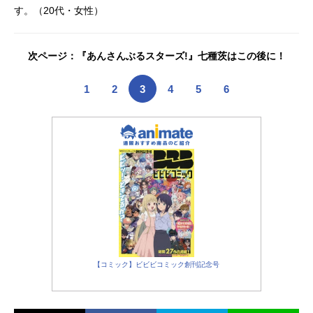
す。（20代・女性）
次ページ：『あんさんぶるスターズ!』七種茨はこの後に！
1
2
3
4
5
6
【コミック】ビビビコミック創刊記念号