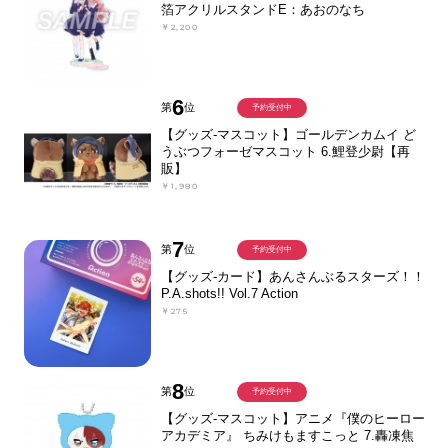
箔アクリルスタンドE：あおのなち
￥2,200
6
第
位
予約受付中
【グッズ-マスコット】ゴールデンカムイ ど
うぶつフォーゼマスコット 6.鯉登少尉【再
販】
￥1,980
7
第
位
予約受付中
【グッズ-カード】あんさんぶるスターズ！！
P.A.shots!! Vol.7 Action
￥275
8
第
位
予約受付中
【グッズ-マスコット】アニメ『僕のヒーロー
アカデミア』 ちみけもますこっと 7.轟凍焦