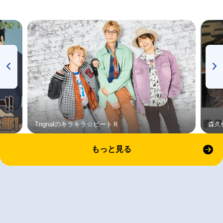
Trignalのキラキラ☆ビートＲ
森久
もっと見る