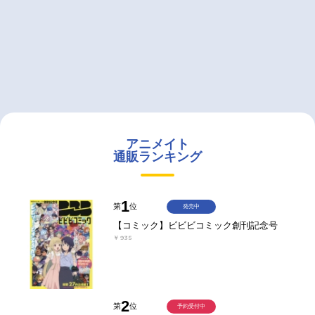
アニメイト
通販ランキング
1
第
位
発売中
【コミック】ビビビコミック創刊記念号
￥935
2
第
位
予約受付中