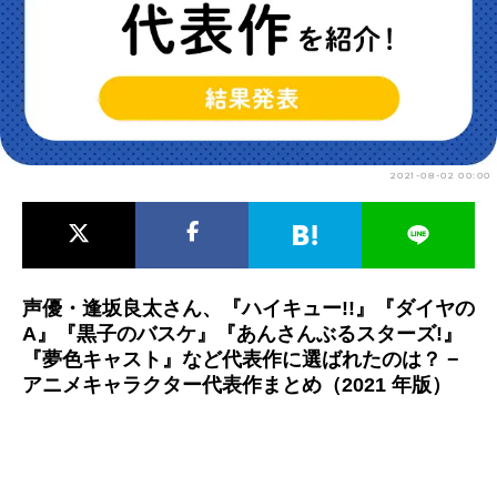
アニメ映画一覧
実写化映画一覧
今期アニメ曜日別一覧
春アニメ
夏アニメ
2021-08-02 00:00
秋アニメ
冬アニメ
男性声優/女性声優一覧
FOLLOW US
声優・逢坂良太さん、『ハイキュー!!』『ダイヤの
A』『黒子のバスケ』『あんさんぶるスターズ!』
『夢色キャスト』など代表作に選ばれたのは？ −
アニメキャラクター代表作まとめ（2021 年版）