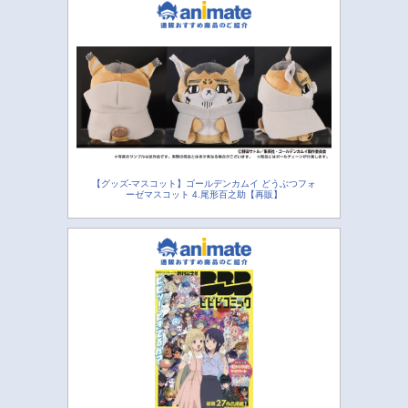
【グッズ-マスコット】ゴールデンカムイ どうぶつフォ
ーゼマスコット 4.尾形百之助【再販】