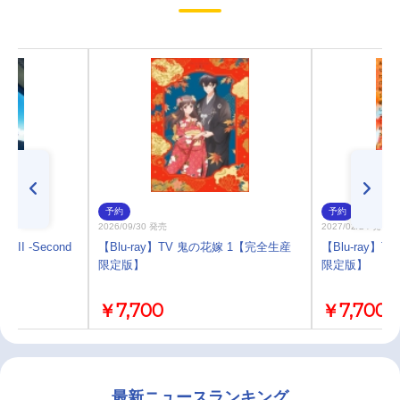
予約
予約
2026/09/30 発売
2027/02/24 発売
 II -Second
【Blu-ray】TV 鬼の花嫁 1【完全生産
【Blu-ray】
限定版】
限定版】
￥7,700
￥7,700
最新ニュースランキング