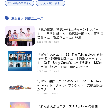
デンキ街の本屋さん
はたらく魔王さま！
逢坂良太 関連ニュース
『鬼の花嫁』第1話先行上映イベントレポー
ト！ 早見沙織さん、梅原裕一郎さん、石見舞
菜香さん、逢坂良太さんら登壇
2026-06-30 18:50
「ダイヤのA actⅡ -SS- The Talk & Live」倉持
洋一 役・浅沼晋太郎さん、主題歌アーティス
ト・OxT、Baby Canta追加出演決定！ MCは
白州健二郎 役・下妻由幸さんが担当
2026-06-29 14:40
9月26日開催「ダイヤのA actⅡ -SS- The Talk
& Live」トーク＆ライブチケット一次抽選販売
がスタート！
2026-06-15 15:30
『あんさんぶるスターズ！！』Edenの新曲