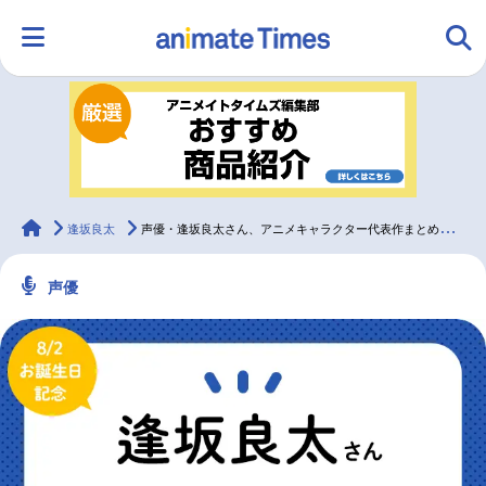
HOME
ランキング
アニメ
声優
ラジオ
みんなの声
グッズ
映画
animateTimes
逢坂良太
声優・逢坂良太さん、アニメキャラクター代表作まとめ（2021年版）
声優
マンガ・ラノベ
ゲーム・アプリ
音楽
コスプレ
2.5次元
配信・Vtuber
トレンド
無料マンガ
最新記事一覧
アニメ記事一覧
声優記事一覧