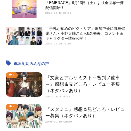
「EMBRACE」6月13日（土）より全世界一斉
配信開始！
2026-06-13 00:00
『手札が多めのビクトリア』追加声優に野島健
児さん・小野大輔さんら8名発表、コメント＆
キャラクター情報公開！
2026-05-29 18:20
逢坂良太 みんなの声
4
『文豪とアルケミスト～審判ノ歯車
～』感想＆見どころ・レビュー募集
（ネタバレあり）
2020-03-13 11:42
4
『スタミュ』感想＆見どころ・レビュ
ー募集（ネタバレあり）
2019-06-30 08:00