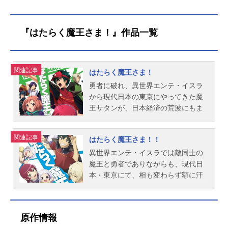
『はたらく魔王さま！』作品一覧
関連記事
はたらく魔王さま！
勇者に破れ、異世界エンテ・イスラ
から現代日本の東京にやってきた魔
王サタンが、日本経済の荒波にもま
れながらフリーターとして働く庶民
派ファンタジー。魔王を追って日本
関連記事
はたらく魔王さま！！
にやってきた勇者エミリアもまた、
テレアポとして生計を立てている。
異世界エンテ・イスラでは敵同士の
魔王と勇者でありながら、額に汗し
魔王と勇者でありながらも、現代日
て働く二人が東京で再会することに
本・東京にて、相も変わらず額に汗
なり――?作品名はたらく魔王さま！
して働く真奥貞夫と遊佐恵美。魔王
放送形態TVアニメスケジュール2013
城の面々や恋する女子高生・千穂た
年4月4日（木）～2013年6月27日
ちとともに日本の生活に馴染み、経
原作情報
（木）TOKYOMXほか話数全13話キ
済の荒波にもまれる日々─ある日、謎