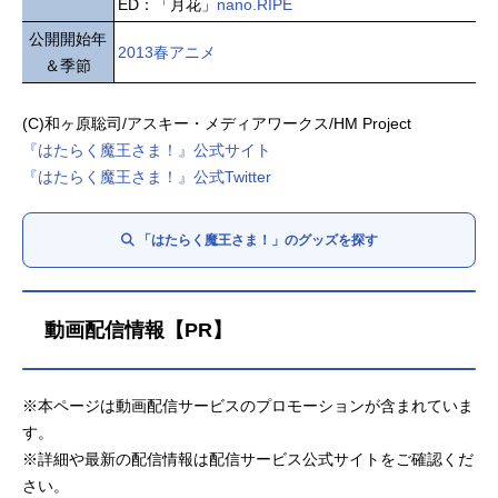
ED：「月花」
nano.RIPE
公開開始年
2013春アニメ
＆季節
(C)和ヶ原聡司/アスキー・メディアワークス/HM Project
『はたらく魔王さま！』公式サイト
『はたらく魔王さま！』公式Twitter
「はたらく魔王さま！」のグッズを探す
動画配信情報【PR】
※本ページは動画配信サービスのプロモーションが含まれていま
す。
※詳細や最新の配信情報は配信サービス公式サイトをご確認くだ
さい。