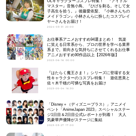
OLキャラクターコスプレ特集！ 『アイドル
マスター』音無小鳥、『ひげを剃る。そして女
子高生を拾う。』後藤愛依梨、『小林さんちの
メイドラゴン』小林さんらに扮したコスプレイ
ヤーさんをお届け！
2024-03-31 20:00
お仕事系アニメおすすめ94選まとめ！ 気楽
に笑える日常系から、プロの世界を学べる業界
系まで。前向きな気持ちにさせてくれるお仕事
アニメおすすめ90作品以上【2026年版】
2023-06-16 00:00
『はたらく魔王さま！』シリーズに登場する女
性キャラクターのコスプレ特集！ 遊佐恵美と
佐々木千穂の可憐な写真をお届け
2023-05-04 16:30
「Disney＋（ディズニープラス）」アニメイ
ベント「AnimeJapan 2023」スペシャルステー
ジ1日目＆2日目公式レポートが到着！ 大人
気豪華声優陣がステージに集結
2023-03-27 17:00