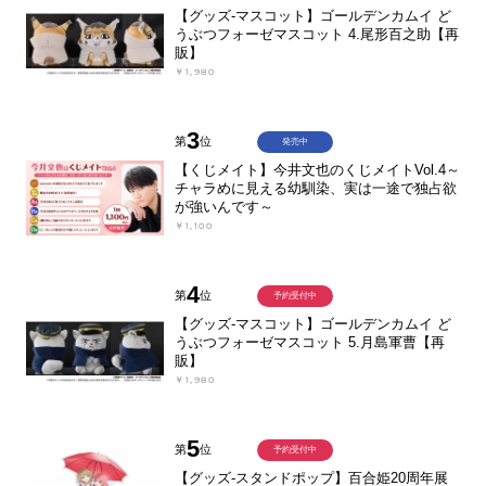
【グッズ-マスコット】ゴールデンカムイ ど
うぶつフォーゼマスコット 4.尾形百之助【再
販】
￥1,980
3
第
位
発売中
【くじメイト】今井文也のくじメイトVol.4～
チャラめに見える幼馴染、実は一途で独占欲
が強いんです～
￥1,100
4
第
位
予約受付中
【グッズ-マスコット】ゴールデンカムイ ど
うぶつフォーゼマスコット 5.月島軍曹【再
販】
￥1,980
5
第
位
予約受付中
【グッズ-スタンドポップ】百合姫20周年展