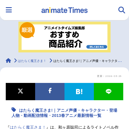
HOME
ランキング
アニメ
声優
ラジオ
みんなの声
グッズ
映画
animateTimes
はたらく魔王さま！
はたらく魔王さま!｜アニメ声優・キャラクター・登場人物・動画配信情報・2013春アニメ最新情報一覧
更新：2026-03-25
マンガ・ラノベ
ゲーム・アプリ
音楽
コスプレ
2.5次元
配信・Vtuber
トレンド
無料マンガ
はたらく魔王さま!｜アニメ声優・キャラクター・登場
最新記事一覧
人物・動画配信情報・2013春アニメ最新情報一覧
アニメ記事一覧
声優記事一覧
『
はたらく魔王さま！
』は、和ヶ原聡司によるライトノベル作