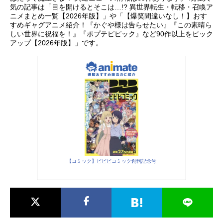
気の記事は「目を開けるとそこは…!? 異世界転生・転移・召喚ア
ニメまとめ一覧【2026年版】」や「【爆笑間違いなし！】おす
すめギャグアニメ紹介！『かぐや様は告らせたい』『この素晴ら
しい世界に祝福を！』『ポプテピピック』など90作以上をピック
アップ【2026年版】」です。
【コミック】ビビビコミック創刊記念号