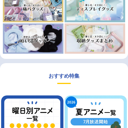
おすすめ特集