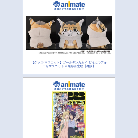
【グッズ-マスコット】ゴールデンカムイ どうぶつフォ
ーゼマスコット 4.尾形百之助【再販】