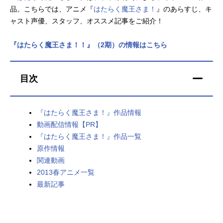
品。こちらでは、アニメ『
はたらく魔王さま！
』のあらすじ、キ
アニメ映画一覧
実写化映画一覧
ャスト声優、スタッフ、オススメ記事をご紹介！
今期アニメ曜日別一覧
『はたらく魔王さま！！』（2期）の情報はこちら
春アニメ
夏アニメ
目次
秋アニメ
冬アニメ
男性声優/女性声優一覧
『はたらく魔王さま！』作品情報
動画配信情報【PR】
FOLLOW US
『はたらく魔王さま！』作品一覧
原作情報
関連動画
2013春アニメ一覧
最新記事