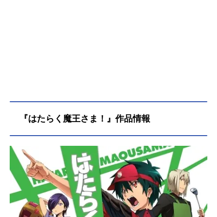
『はたらく魔王さま！』作品情報