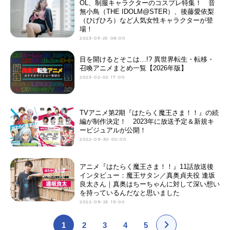
OL、制服キャラクターのコスプレ特集！ 音
無小鳥（THE IDOLM@STER）、後藤愛依梨
（ひげひろ）など人気女性キャラクターが登
場！
2023-03-25 08:00
目を開けるとそこは…!? 異世界転生・転移・
召喚アニメまとめ一覧【2026年版】
2023-02-02 17:00
TVアニメ第2期『はたらく魔王さま！！』の続
編が制作決定！ 2023年に放送予定＆新規キ
ービジュアルが公開！
2022-09-30 00:00
アニメ『はたらく魔王さま！！』11話放送後
インタビュー：魔王サタン／真奥貞夫役 逢坂
良太さん｜真奥はちーちゃんに対して深い想い
を持っているんだなと思いました
2022-09-25 19:00
1
2
3
4
5