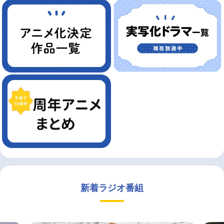
新着ラジオ番組