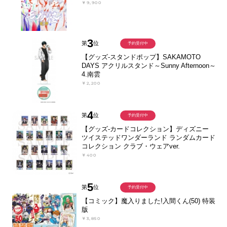
￥9,900
3
第
位
予約受付中
【グッズ-スタンドポップ】SAKAMOTO
DAYS アクリルスタンド～Sunny Afternoon～
4.南雲
￥2,200
4
第
位
予約受付中
【グッズ-カードコレクション】ディズニー
ツイステッドワンダーランド ランダムカード
コレクション クラブ・ウェアver.
￥400
5
第
位
予約受付中
【コミック】魔入りました!入間くん(50) 特装
版
￥3,850