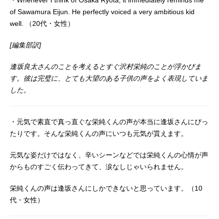
of Sawamura Eijun. He perfectly voiced a very ambitious kid
well. （20代・女性）
[編集部訳]
逢坂良太さんのことを考えるとすぐ沢村栄純のことが浮かびま
す。彼は完璧に、とても大望のある子供の声をよく表現していま
した。
・元気で素直で真っ直ぐな栄純くんの声が本当に逢坂さんにぴっ
たりです。そんな栄純くんの声にいつも元気が貰えます。
元気な姿だけではなく、辛いシーンなどでは栄純くんの心情が声
からものすごく伝わってきて、涙なしじゃいられません。
栄純くんの声は逢坂さんにしかできないと思っています。（10
代・女性）