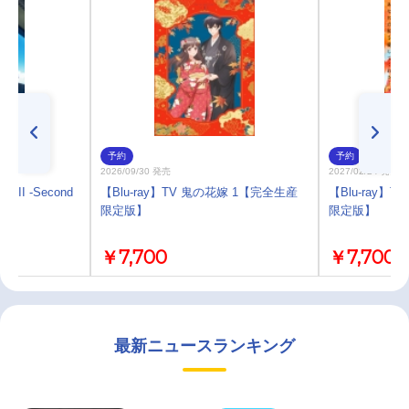
予約
予約
2026/09/30 発売
2027/02/24 発売
 II -Second
【Blu-ray】TV 鬼の花嫁 1【完全生産
【Blu-ray】
限定版】
限定版】
￥7,700
￥7,700
最新ニュースランキング