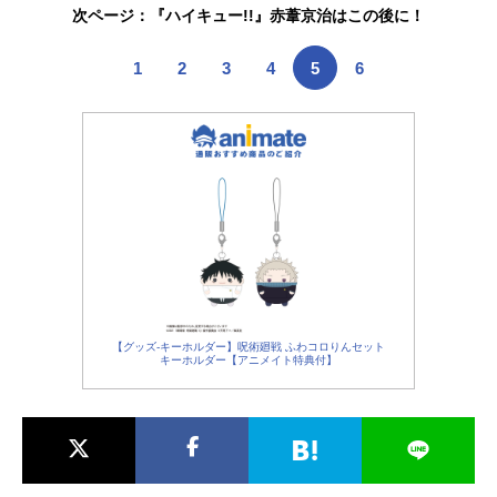
次ページ：『ハイキュー!!』赤葦京治はこの後に！
1
2
3
4
5
6
【グッズ-キーホルダー】呪術廻戦 ふわコロりんセット
キーホルダー【アニメイト特典付】