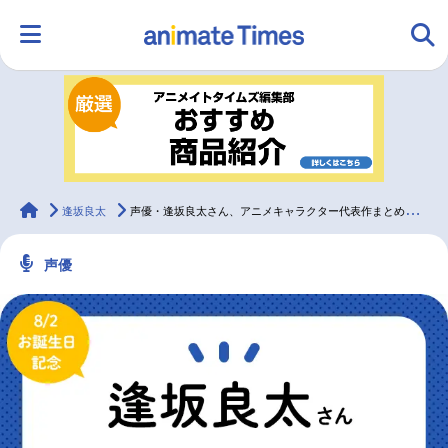
HOME
ランキング
アニメ
声優
ラジオ
みんなの声
グッズ
映画
animateTimes
逢坂良太
声優・逢坂良太さん、アニメキャラクター代表作まとめ（2021年版）
声優
マンガ・ラノベ
ゲーム・アプリ
音楽
コスプレ
2.5次元
配信・Vtuber
トレンド
無料マンガ
最新記事一覧
アニメ記事一覧
声優記事一覧