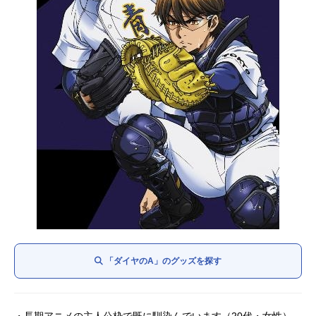
「ダイヤのA」のグッズを探す
・長期アニメの主人公枠で既に馴染んでいます（20代・女性）