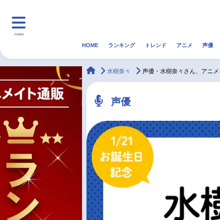
menu
HOME
ランキング
トレンド
アニメ
声優
HOME
ランキング
アニ
animateTimes
水樹奈々
声優・水樹奈々さん、アニメ
マンガ・ラノベ
ゲーム・アプリ
音楽
声優
最新記事一覧
アニメ記事一覧
声優記事一覧