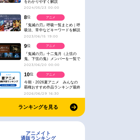
をわかりやすく解説
2024/05/23 00:00
8
位
アニメ
『鬼滅の刃』呼吸一覧まとめ｜呼
吸法、常中などキーワードを解説
2023/06/15 19:00
9
位
アニメ
『鬼滅の刃』十二鬼月（上弦の
鬼、下弦の鬼）メンバーを一覧で
紹介＆解説（登場鬼の情報まと
2023/06/20 00:00
め）
10
位
アニメ
今期・2026夏アニメ みんなの
覇権おすすめ作品ランキング最終
結果発表！
2026/06/29 16:30
ランキングを見る
アニメイト
通販ランキング