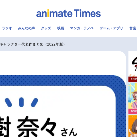
ラジオ
みんなの声
グッズ
映画
マンガ・ラノベ
ゲーム・アプリ
音楽
メ
声優
ラジオ
み
キャラクター代表作まとめ（2022年版）
コスプレ
2.5次元
配信
アニメ映画一覧
今期アニメ曜日別一覧
実写化映画一覧
春アニメ
男性声優/女性声優一覧
夏アニメ
FOLLOW US