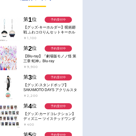
1
第
位
予約受付中
【グッズ-キーホルダー】呪術廻
戦 ふわコロりんセットキーホル
ダー【アニメイト特典付】
￥1,100
2
第
位
予約受付中
【Blu-ray】『劇場版モノノ怪 第
三章 蛇神』Blu-ray
￥9,900
3
第
位
予約受付中
【グッズ-スタンドポップ】
SAKAMOTO DAYS アクリルスタ
ンド～Sunny Afternoon～ 4.南雲
￥2,200
4
第
位
予約受付中
【グッズ-カードコレクション】
ディズニー ツイステッドワンダ
ーランド ランダムカードコレク
￥400
ション クラブ・ウェアver.
5
第
位
予約受付中