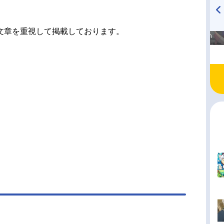
高橋美紀のおんぷの気持ち
TVアニメ『戦隊大失格』
文章を重視して掲載しております。
♪ in アニメイトタイムズ
radio 大直会 2nd season