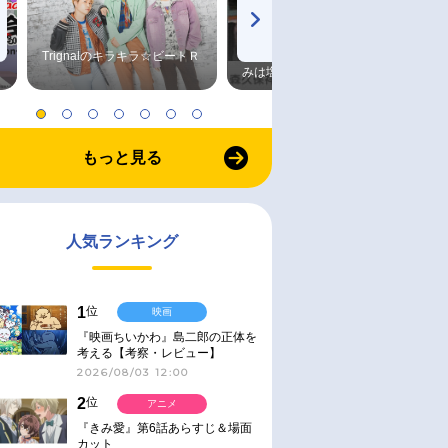
Trignalのキラキラ☆ビートＲ
森久保祥太郎×浪川大輔 つま
みは塩だけ
もっと見る
人気ランキング
1
位
映画
『映画ちいかわ』島二郎の正体を
考える【考察・レビュー】
2026/08/03 12:00
2
位
アニメ
『きみ愛』第6話あらすじ＆場面
カット