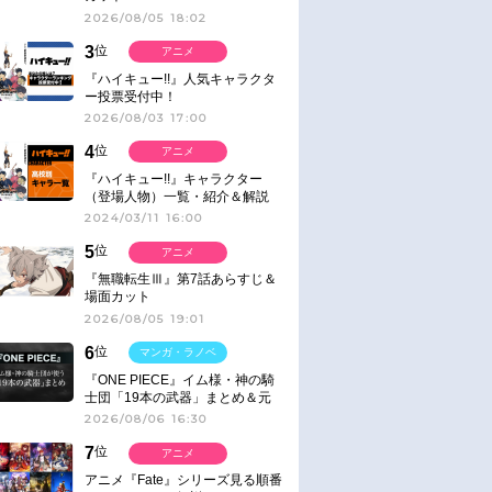
2026/08/05 18:02
3
位
アニメ
『ハイキュー!!』人気キャラクタ
ー投票受付中！
2026/08/03 17:00
4
位
アニメ
『ハイキュー!!』キャラクター
（登場人物）一覧・紹介＆解説
2024/03/11 16:00
5
位
アニメ
『無職転生Ⅲ』第7話あらすじ＆
場面カット
2026/08/05 19:01
6
位
マンガ・ラノベ
『ONE PIECE』イム様・神の騎
士団「19本の武器」まとめ＆元
ネタ
2026/08/06 16:30
7
位
アニメ
アニメ『Fate』シリーズ見る順番