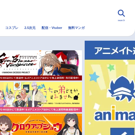
search
コスプレ
2.5次元
配信・Vtuber
無料マンガ
んなの声
グッズ
映画
・Vtuber
トレンド
無料マンガ
秋アニメ
冬アニメ