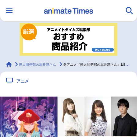
HOME
ランキング
アニメ
声優
ラジオ
みんなの声
グッズ
映画
animateTimes
怪人開発部の黒井津さん
冬アニメ『怪人開発部の黒井津さん』1/8放送決定、声優の前田佳織里らのコメ到着
アニメ
マンガ・ラノベ
ゲーム・アプリ
音楽
コスプレ
2.5次元
配信・Vtuber
トレンド
無料マンガ
最新記事一覧
アニメ記事一覧
声優記事一覧