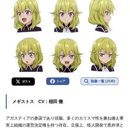
画像一覧 (25件)
シェア
ポスト
メギストス CV：稲田 徹
アガスティアの参謀であり頭脳。多くのカリスマ性を兼ね備え事
実上組織の運営決定権を持つ存在。立場上、怪人開発で黒井津と