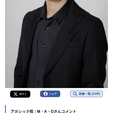
画像一覧 (25件)
シェア
ポスト
アカシック役：M・A・Oさんコメント