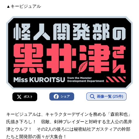
▲キービジュアル
画像一覧 (25件)
シェア
ポスト
キービジュアルは、キャラクターデザインを務める「森前和也」
氏描き下ろし！ 宿敵、剣神ブレイダーと対峙する主人公の黒井
津とウルフ！ その2人の後ろには秘密結社アガスティアの幹部
たちと開発部の面々が大集合！