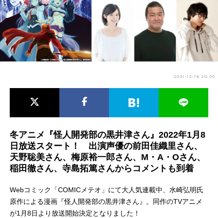
アニメ映画一覧
実写化映画一覧
今期アニメ曜日別一覧
春アニメ
夏アニメ
2021-12-16 20:00
秋アニメ
冬アニメ
男性声優/女性声優一覧
FOLLOW US
冬アニメ『怪人開発部の黒井津さん』2022年1月8
日放送スタート！ 出演声優の前田佳織里さん、
天野聡美さん、梅原裕一郎さん、M・A・Oさん、
稲田徹さん、寺島拓篤さんからコメントも到着
Webコミック「COMICメテオ」にて大人気連載中、水崎弘明氏
原作による漫画『怪人開発部の黒井津さん』。同作のTVアニメ
が1月8日より放送開始決定となりました！