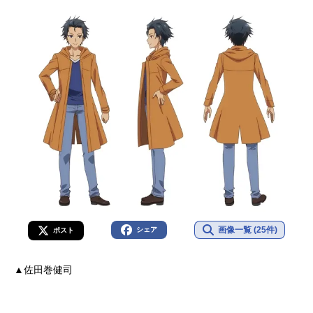
画像一覧 (25件)
シェア
ポスト
▲佐田巻健司