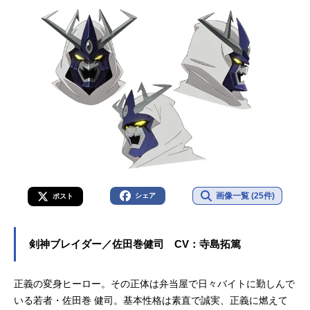
画像一覧 (25件)
シェア
ポスト
剣神ブレイダー／佐田巻健司 CV：寺島拓篤
正義の変身ヒーロー。その正体は弁当屋で日々バイトに勤しんで
いる若者・佐田巻 健司。基本性格は素直で誠実、正義に燃えて