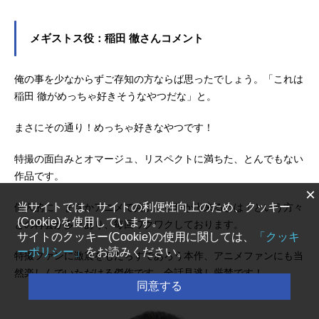
メギストス役：稲田 徹さんコメント
俺の事を少なからずご存知の方ならば思ったでしょう。「これは
稲田 徹がめっちゃ好きそうなやつだな」と。
まさにその通り！めっちゃ好きなやつです！
特撮の面白みとオマージュ、リスペクトに満ちた、とんでもない
作品です。
×
当サイトでは、サイトの利便性向上のため、クッキー
個人的に、まさかアニメで共演する事が出来るとは！という方々
(Cookie)を使用しています。
との再会が多々あり、毎回ワクワクしております。
サイトのクッキー(Cookie)の使用に関しては、
「クッキ
ーポリシー」
をお読みください。
特撮ファンに激震をもたらすであろう本作、アニメファンにも当
然楽しんでいただける傑作です。全話見逃し厳禁です！
同意する