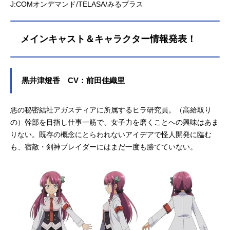
J:COMオンデマンド/TELASA/みるプラス
メインキャスト＆キャラクター情報発表！
黒井津燈香 CV：前田佳織里
悪の秘密結社アガスティアに所属するヒラ研究員。（高給取り
の）幹部を目指し仕事一筋で、女子力を磨くことへの興味はあま
りない。既存の概念にとらわれないアイデアで怪人開発に臨む
も、宿敵・剣神ブレイダーにはまだ一度も勝てていない。