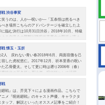
廻戦 渋谷事変
に笑うのは、人か―呪いか―「五条悟は然るべき
るべき場所こちらのアドバンテージを確立した上
に臨む決行は10月31日渋谷」2018年10月、特級
による交流会の襲撃以降呪術高専内の緊張が高ま
、ついに内通者の正体が判明する。果たして内通
廻戦 懐玉・玉折
なのか、その目的とは―!?そして、2018年10月3
。ハロウィンで賑わう渋谷駅周辺に突如“帳”が降ろ
の2人 戻れない青い春2018年6月、両面宿儺を己
大勢の一般人が閉じ込められる。“一般人のみが閉
に宿した虎杖悠仁。2017年12月、祈本里香の呪い
められる帳”という高度な結界術に加え、一般人を
いた乙骨憂太。そして更に時は遡り2006年（春）
て告げられた「五条悟を連れてこい」という指名
高専時代の五条悟と夏油傑。呪術師として活躍
、上層部は被害を最小限に抑えるために五条単独
向かうところ敵のない2人の元に、不死の術式を持
渋谷平定を決定する。罠を仕掛け待ち構える夏油
廻戦
術界の要・天元からの依頼が届く。依頼は2つ。天
人ら呪詛師・呪霊達、そこに単独で乗り込む五
の適合者である“星漿体(せいしょうたい)”天内理
術廻戦』は、芥見下々による漫画作品。こちらで
さらには“帳”の外側に集結した虎杖、伏黒、釘崎、
その少女の「護衛」と「抹消」。呪術界存続の為
アニメ『呪術廻戦』のキャスト声優、キャラクタ
、そして数多くの呪術師たち。渋谷に集結した呪
衛任務へと赴くことになった2人だが、そこに伏黒
スタッフ、解説といったオススメ記事をご紹介！