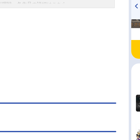
VS.呪詛師・呪霊のかつてない大規模な呪い合いが
乗る“術師殺し”が“星漿体”の暗殺を狙い介入す
術廻戦』各作品の詳細はこちら
に始まる―!!作品名呪術廻戦渋谷事変放送形態TV
。後に最強の呪術師と最悪の呪詛師と呼ばれる五
TVアニメ『戦隊大失格』
ハイキュー!! 烏野高校放送部!
メシリーズ呪術廻戦スケジュール2023年8月31日
夏油、道を違えた2人の過去が明かされる―。作品
radio 大直会 2nd season
〜2023年12月28日（木）MBS・TBSほか※8/1
術廻戦懐玉・玉折放送形態TVアニメシリーズ呪術
7(木)は閑話(前後編)を放送予定話数全18話キャス
ケジュール2023年7月6日（木）〜2023年8月3日
杖悠仁：榎木淳弥伏黒恵：内田雄馬釘崎野薔薇：
）MBS・TBSほか話数全5話キャスト五条悟：中村
沙美五条悟...
家入硝子：遠藤綾夏油傑：櫻井孝宏天内理子：永
ンナ伏黒甚爾：子安武人庵歌姫：日笠陽子冥冥：
琴乃夜蛾正道：黒田崇矢黒井美里：清水理沙孔時
安元洋貴灰原雄：梶原岳人スタッフ原作：「呪術
」芥見下々（集英社「週刊少年ジャンプ」連載）
：御所園翔太シリーズ構成・脚本：瀬古浩司キャ
ーデザイン...