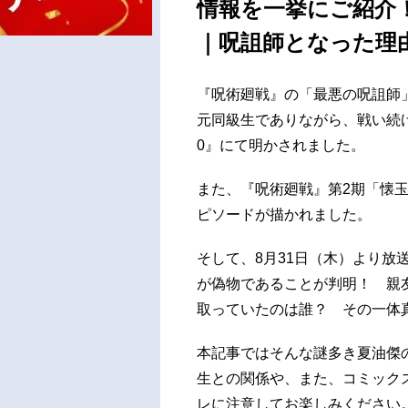
情報を一挙にご紹介
｜呪詛師となった
『呪術廻戦』の「最悪の呪詛師
元同級生でありながら、戦い続
0』にて明かされました。
また、『呪術廻戦』第2期「懐
ピソードが描かれました。
そして、8月31日（木）より放
が偽物であることが判明！ 親
取っていたのは誰？ その一体
本記事ではそんな謎多き夏油傑
生との関係や、また、コミック
レに注意してお楽しみください