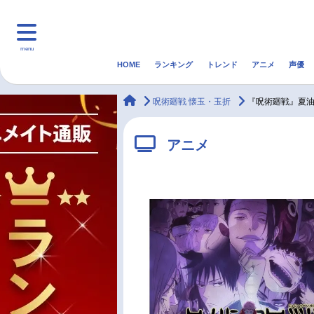
menu
HOME
ランキング
トレンド
アニメ
声優
HOME
ランキング
アニ
animateTimes
呪術廻戦 懐玉・玉折
『呪術廻戦』夏
マンガ・ラノベ
ゲーム・アプリ
音楽
アニメ
最新記事一覧
アニメ記事一覧
声優記事一覧