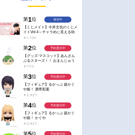
1
第
位
発売中
【くじメイト】今井文也のくじメ
イトVol.4～チャラめに見える幼
馴染、実は一途で独占欲が強いん
￥1,100
です～
2
第
位
予約受付中
【グッズ-マスコット】あんさん
ぶるスターズ！！ おまんじゅう
にぎにぎマスコット ねくすと2
￥770
Hbox
3
第
位
予約受付中
【フィギュア】るかっぷ 超かぐ
や姫！ 酒寄彩葉
￥3,927
4
第
位
予約受付中
【フィギュア】るかっぷ 超かぐ
や姫！ かぐや
￥3,927
5
第
位
予約受付中