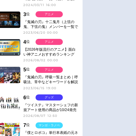
2024/03/11 16:00
3
位
アニメ
『鬼滅の刃』十二鬼月（上弦の
鬼、下弦の鬼）メンバーを一覧で
紹介＆解説（登場鬼の情報まと
2023/06/20 00:00
め）
4
位
アニメ
【2026年版流行のアニメ】面白
い神アニメおすすめランキング
【名作・話題作】｜ジャンル別人
2026/08/02 00:00
気作品をピックアップ
5
位
アニメ
『鬼滅の刃』呼吸一覧まとめ｜呼
吸法、常中などキーワードを解説
2023/06/15 19:00
6
位
グッズ
『ツイステ』マスターシェフの新
規アート使用の商品が10/24発売
2026/08/07 12:50
7
位
マンガ・ラノベ
『僕とロボコ』単行本表紙の元ネ