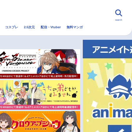
search
コスプレ
2.5次元
配信・Vtuber
無料マンガ
んなの声
グッズ
映画
・Vtuber
トレンド
無料マンガ
秋アニメ
冬アニメ