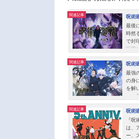
関連記事
呪術
最後
時然
で封印
呪霊
る中
関連記事
呪術
者は誰
1日
最強
され
の身
じ込
を解
介し
—。
から
し、
関連記事
での
呪術
つ呪
や真
元と
『呪
条、
子、
は、
七海
の護
ー、