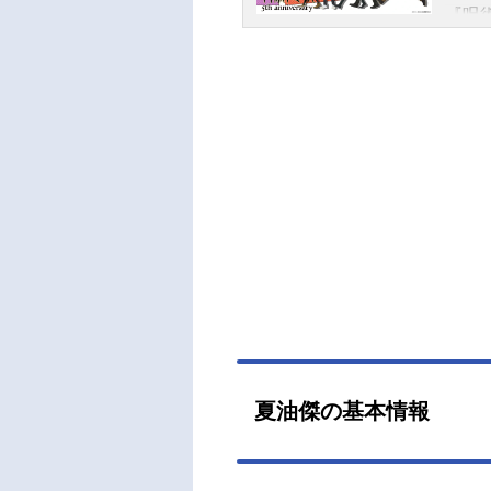
術師
を名
『呪
つい
る…
アニ
条と
（木）
名呪
0・1
廻戦ス
ト虎
（木
瀬戸麻
悠一
瀬ア
三石
雨：
廻戦
監督
ラクタ
夏油傑の基本情報