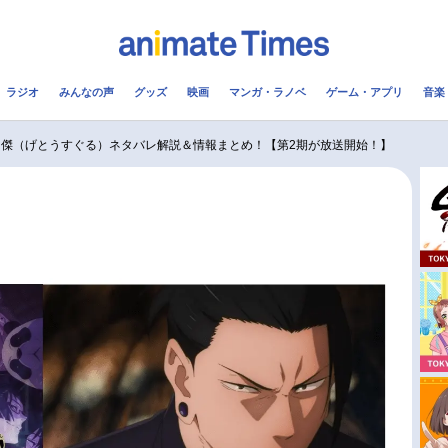
ラジオ
みんなの声
グッズ
映画
マンガ・ラノベ
ゲーム・アプリ
音楽
メ
声優
ラジオ
み
油傑（げとうすぐる）ネタバレ解説＆情報まとめ！【第2期が放送開始！】
コスプレ
2.5次元
配信
アニメ映画一覧
今期アニメ曜日別一覧
実写化映画一覧
春アニメ
男性声優/女性声優一覧
夏アニメ
FOLLOW US