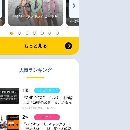
Trignalのキラキラ☆ビートＲ
森久保祥太郎×浪川大輔 つま
みは塩だけ
もっと見る
人気ランキング
1
位
マンガ・ラノベ
『ONE PIECE』イム様・神の騎
士団「19本の武器」まとめ＆元
ネタ
2026/08/06 16:30
2
位
アニメ
『ハイキュー!!』キャラクター
（登場人物）一覧・紹介＆解説