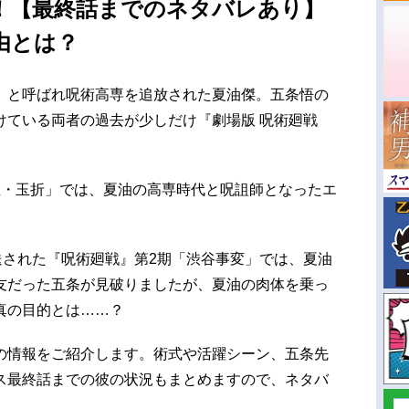
！【最終話までのネタバレあり】
理由とは？
」と呼ばれ呪術高専を追放された夏油傑。五条悟の
けている両者の過去が少しだけ『劇場版 呪術廻戦
玉・玉折」では、夏油の高専時代と呪詛師となったエ
送された『呪術廻戦』第2期「渋谷事変」では、夏油
友だった五条が見破りましたが、夏油の肉体を乗っ
真の目的とは……？
の情報をご紹介します。術式や活躍シーン、五条先
ス最終話までの彼の状況もまとめますので、ネタバ
。