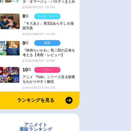
タ・オマージュ・パロディまとめ
2026/07/21 10:00
8
位
マンガ・ラノベ
『キスあと』第3話あらすじ＆場
面写真
2026/08/07 14:45
9
位
映画
『映画ちいかわ』島二郎の正体を
考える【考察・レビュー】
2026/08/03 12:00
10
位
アニメ
アニメ『Fate』シリーズ見る順番
をわかりやすく解説
2024/05/23 00:00
ランキングを見る
アニメイト
通販ランキング