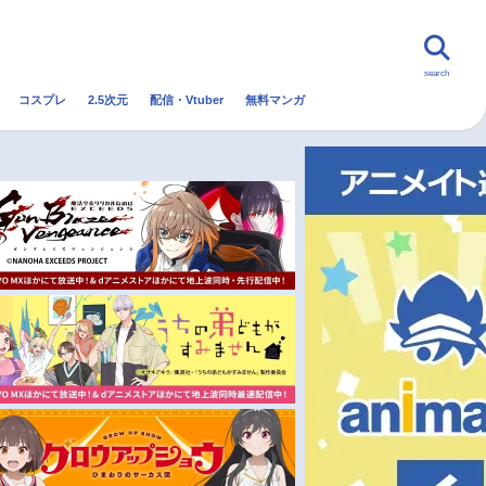
search
コスプレ
2.5次元
配信・Vtuber
無料マンガ
んなの声
グッズ
映画
・Vtuber
トレンド
無料マンガ
秋アニメ
冬アニメ