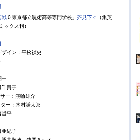
勇
廻戦
0 東京都立呪術高等専門学校」
芥見下々
（集英
コミックス刊）
司
デザイン：平松禎史
唯
潤一
田千賀子
ーサー：淡輪雄介
クター：木村謙太郎
藤哲平
田亜紀子
 照井順政 狭間ありさ