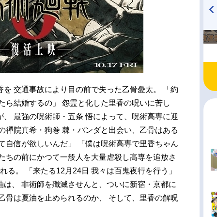
TVアニメ『戦隊大失格』
ハイキュー!! 烏野高校放送部!
radio 大直会 2nd season
を 交通事故により目の前で失った乙骨憂太。 「約
たら結婚するの」 怨霊と化した里香の呪いに苦し
、 最強の呪術師・五条 悟によって、呪術高専に迎
の禪院真希・狗巻 棘・パンダと出会い、乙骨はある
て自信が欲しいんだ」 「僕は呪術高専で里香ちゃん
骨たちの前にかつて一般人を大量虐殺し高専を追放さ
れる。 「来たる12月24日 我々は百鬼夜行を行う」
油は、 非術師を殲滅させんと、ついに新宿・京都に
乙骨は夏油を止められるのか、 そして、里香の解呪