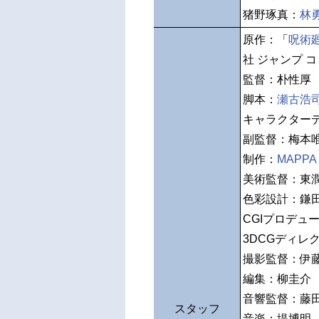
猪野琢真：
林
原作：「
呪術
社 ジャンプ 
監督：朴性厚
脚本：
瀬古浩
キャラクター
副監督：梅本
制作：
MAPPA
美術監督：東
色彩設計：鎌
CGIプロデュ
3DCGディレ
撮影監督：伊
編集：柳圭介
音響監督：藤
スタッフ
音楽：堤博明