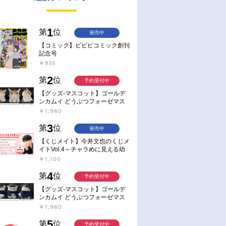
1
第
位
発売中
【コミック】ビビビコミック創刊
記念号
￥935
2
第
位
予約受付中
【グッズ-マスコット】ゴールデ
ンカムイ どうぶつフォーゼマス
コット 4.尾形百之助【再販】
￥1,980
3
第
位
発売中
【くじメイト】今井文也のくじメ
イトVol.4～チャラめに見える幼
馴染、実は一途で独占欲が強いん
￥1,100
です～
4
第
位
予約受付中
【グッズ-マスコット】ゴールデ
ンカムイ どうぶつフォーゼマス
コット 5.月島軍曹【再販】
￥1,980
5
第
位
予約受付中