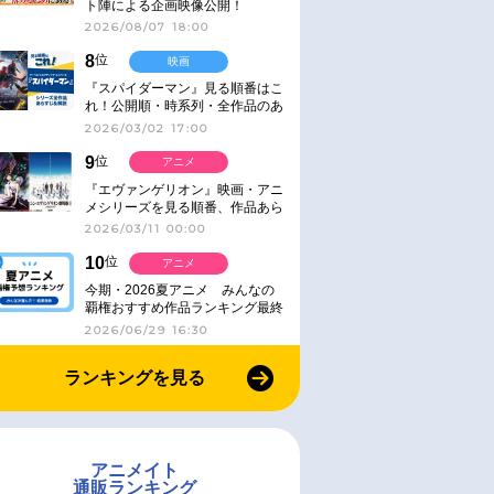
ト陣による企画映像公開！
2026/08/07 18:00
8
位
映画
『スパイダーマン』見る順番はこ
れ！公開順・時系列・全作品のあ
らすじをまとめました
2026/03/02 17:00
9
位
アニメ
『エヴァンゲリオン』映画・アニ
メシリーズを見る順番、作品あら
すじ解説【シリーズ30周年】
2026/03/11 00:00
10
位
アニメ
今期・2026夏アニメ みんなの
覇権おすすめ作品ランキング最終
結果発表！
2026/06/29 16:30
ランキングを見る
アニメイト
通販ランキング