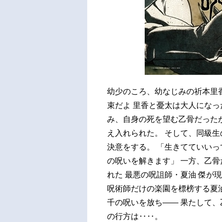
幼少のころ、幼なじみの祈本里香
束だよ 里香と憂太は大人になっ
み、自身の死を望む乙骨だったが
え入れられた。 そして、同級生
決意をする。 「生きてていいっ
の呪いを解きます」 一方、乙
れた 最悪の呪詛師・夏油 傑が現
呪術師だけの楽園を標榜する夏
千の呪いを放ち―― 果たして、
の行方は‥‥。