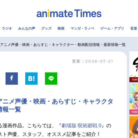
ラジオ
みんなの声
グッズ
映画
マンガ・ラノベ
ゲーム・アプリ
音楽
メ
声優
ラジオ
み
0｜アニメ声優・映画・あらすじ・キャラクター・動画配信情報・最新情報一覧
更新：2026-07-21
コスプレ
2.5次元
配信
アニメ映画一覧
今期アニメ曜日別一覧
実写化映画一覧
春アニメ
｜アニメ声優・映画・あらすじ・キャラクタ
男性声優/女性声優一覧
夏アニメ
情報一覧
FOLLOW US
る漫画作品。こちらでは、『
劇場版 呪術廻戦 0
』の
スト声優、スタッフ、オススメ記事をご紹介！