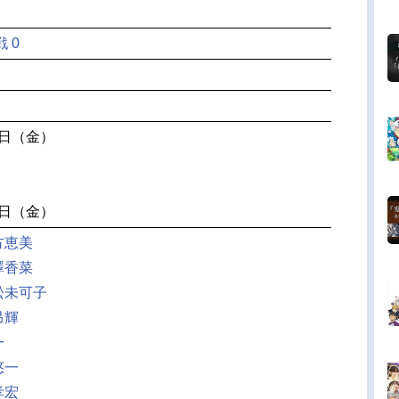
 0
24日（金）
17日（金）
方恵美
澤香菜
松未可子
昂輝
一
悠一
孝宏