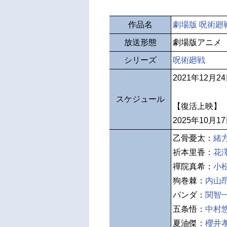
作品名
劇場版 呪術廻戦
放送形態
劇場版アニメ
シリーズ
呪術廻戦
2021年12月
スケジュール
【復活上映】
2025年10月
乙骨憂太：
緒
祈本里香：
花
禪院真希：
小
狗巻棘：
内山
パンダ：
関智
五条悟：
中村
夏油傑：
櫻井