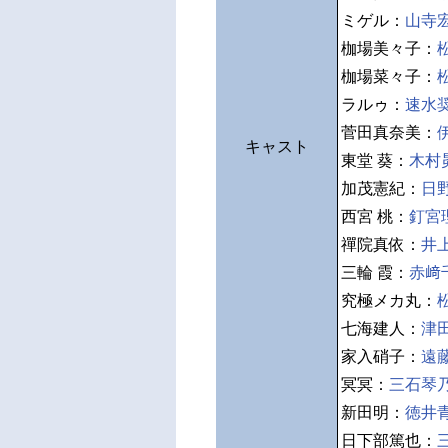
ミゲル：
山寺
枷場美々子：
枷場菜々子：
ラルゥ：
速水
菅田真奈美：
キャスト
東堂 葵：
木村
加茂憲紀：
日
西宮 桃：
釘宮
禪院真依：
井
三輪 霞：
赤﨑
究極メカ丸：
七海建人：
津
家入硝子：
遠
冥冥：
三石琴
新田明：
徳井
日下部篤也：