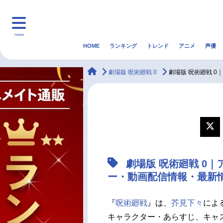
menu
HOME
ランキング
トレンド
アニメ
声優
HOME
ランキング
アニ
animateTimes
劇場版 呪術廻戦 0
劇場版 呪術廻戦 
マンガ・ラノベ
ゲーム・アプリ
音楽
最新記事一覧
アニメ記事一覧
劇場版 呪術廻戦 0
声優記事一覧
ー・動画配信情報・最新
『
呪術廻戦
』は、
芥見下々
によ
キャラクター・あらすじ、キャ