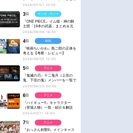
2026/07/21 10:00
3
位
マンガ・ラノベ
『ONE PIECE』イム様・神の騎
士団「19本の武器」まとめ＆元
ネタ
2026/08/06 16:30
4
位
映画
『映画ちいかわ』島二郎の正体を
考える【考察・レビュー】
2026/08/03 12:00
5
位
アニメ
『鬼滅の刃』十二鬼月（上弦の
鬼、下弦の鬼）メンバーを一覧で
紹介＆解説（登場鬼の情報まと
2023/06/20 00:00
め）
6
位
アニメ
『ハイキュー!!』キャラクター
（登場人物）一覧・紹介＆解説
2024/03/11 16:00
7
位
アニメ
『おっさん剣聖II』メインキャス