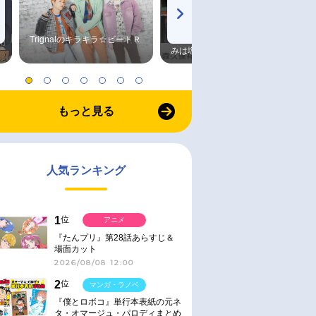
Trignalのキラキラ☆ビートＲ
森久保祥太郎×浪川大輔 つま
みは塩だけ
もっと見る
人気ランキング
1
位
アニメ
『たんプリ』第28話あらすじ＆
場面カット
2026/08/08 12:00
2
位
マンガ・ラノベ
『僕とロボコ』単行本表紙の元ネ
タ・オマージュ・パロディまとめ