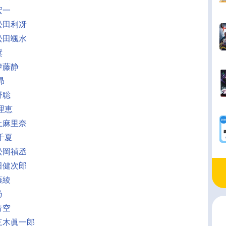
宏一
松田利冴
松田颯水
奨
伊藤静
昴
野聡
理恵
上麻里奈
千夏
松岡禎丞
田健次郎
藤綾
乃
青空
三木眞一郎