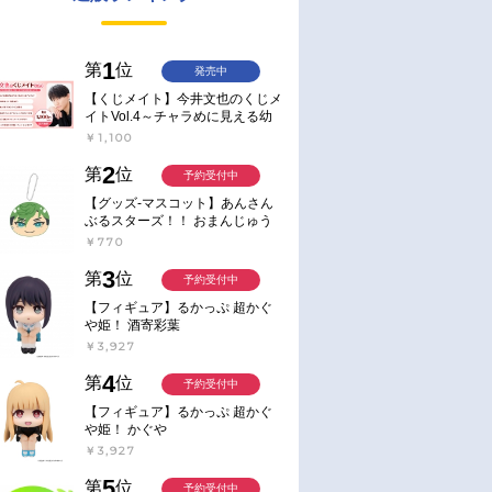
1
第
位
発売中
【くじメイト】今井文也のくじメ
イトVol.4～チャラめに見える幼
馴染、実は一途で独占欲が強いん
￥1,100
です～
2
第
位
予約受付中
【グッズ-マスコット】あんさん
ぶるスターズ！！ おまんじゅう
にぎにぎマスコット ねくすと2
￥770
Hbox
3
第
位
予約受付中
【フィギュア】るかっぷ 超かぐ
や姫！ 酒寄彩葉
￥3,927
4
第
位
予約受付中
【フィギュア】るかっぷ 超かぐ
や姫！ かぐや
￥3,927
5
第
位
予約受付中