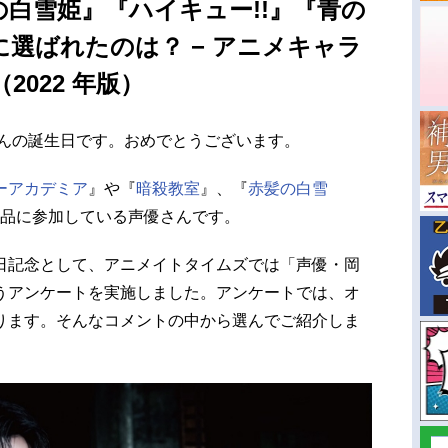
白雪姫』『ハイキュー!!』『青の
選ばれたのは？ − アニメキャラ
022 年版）
さんの誕生日です。おめでとうございます。
ーアカデミア
』や『
暗殺教室
』、『
赤髪の白雪
品に参加している声優さんです。
日記念として、アニメイトタイムズでは「声優・岡
うアンケートを実施しました。アンケートでは、オ
ります。そんなコメントの中から選んでご紹介しま