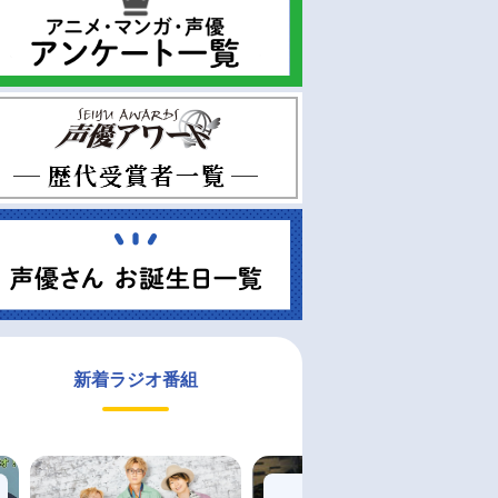
新着ラジオ番組