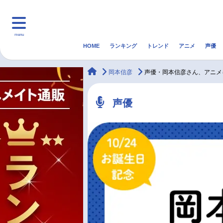
menu
HOME
ランキング
トレンド
アニメ
声優
HOME
ランキング
アニ
animateTimes
岡本信彦
声優・岡本信彦さん、アニメ
マンガ・ラノベ
ゲーム・アプリ
音楽
声優
最新記事一覧
アニメ記事一覧
声優記事一覧