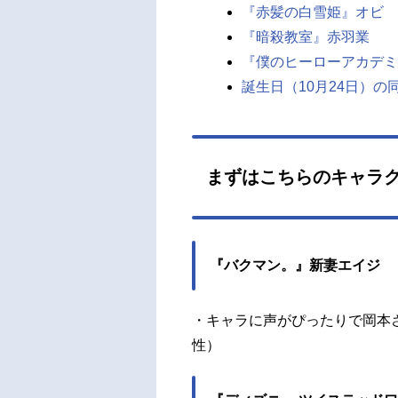
『赤髪の白雪姫』オビ
『暗殺教室』赤羽業
『僕のヒーローアカデミ
誕生日（10月24日）の
まずはこちらのキャラ
『バクマン。』新妻エイジ
・キャラに声がぴったりで岡本さ
性）