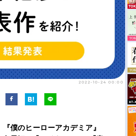
2022-10-24 00:00
、『僕のヒーローアカデミア』