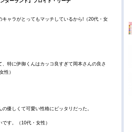
ワンダーランド』フロイド・リーチ
キャラがとってもマッチしているから!（20代・女
て、特に伊御くんはカッコ良すぎて岡本さんの良さ
・女性）
んの優しくて可愛い性格にピッタリだった。
です。（10代・女性）