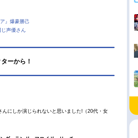
ア』爆豪勝己
同じ声優さん
クターから！
んにしか演じられないと思いました!（20代・女