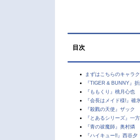
目次
まずはこちらのキャラク
『TIGER & BUNN
『ももくり』桃月心也
『会長はメイド様!』碓
『殺戮の天使』ザック
『とあるシリーズ』一方
『青の祓魔師』奥村燐
『ハイキュー!!』西谷夕