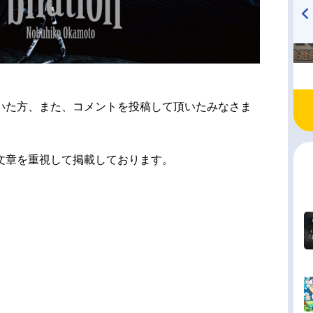
TVアニメ『戦隊大失格』
ハイキュー!! 烏野高校放送部!
radio 大直会 2nd season
いた方、また、コメントを投稿して頂いたみなさま
文章を重視して掲載しております。