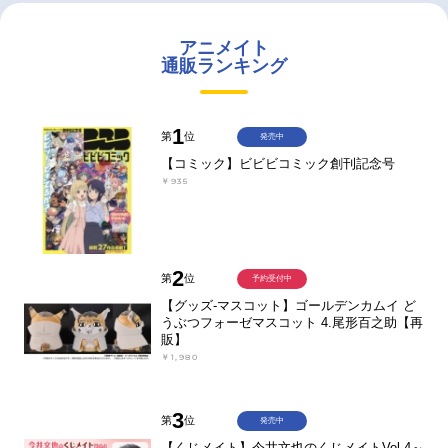
アニメイト
通販ランキング
1
第
位
発売中
【コミック】ビビビコミック創刊記念号
￥935
2
第
位
予約受付中
【グッズ-マスコット】ゴールデンカムイ ど
うぶつフォーゼマスコット 4.尾形百之助【再
販】
￥1,980
3
第
位
発売中
【くじメイト】今井文也のくじメイトVol.4～