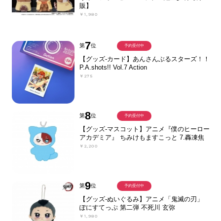
販】
￥1,980
7
第
位
予約受付中
【グッズ-カード】あんさんぶるスターズ！！
P.A.shots!! Vol.7 Action
￥275
8
第
位
予約受付中
【グッズ-マスコット】アニメ『僕のヒーロー
アカデミア』 ちみけもますこっと 7.轟凍焦
￥2,200
9
第
位
予約受付中
【グッズ-ぬいぐるみ】アニメ「鬼滅の刃」
ぽにすてっぷ 第二弾 不死川 玄弥
￥1,980