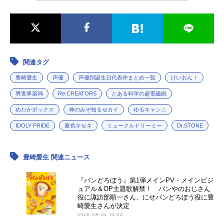
関連タグ
豊崎愛生
声優
声優別誕生日代表作まとめ一覧
けいおん！
異世界薬局
Re:CREATORS
とある科学の超電磁砲
めだかボックス
神のみぞ知るセカイ
ゆるキャン△
IDOLY PRIDE
夏色キセキ
ミュークルドリーミー
Dr.STONE
豊崎愛生 関連ニュース
『パンどろぼう』第1弾メインPV・メインビジ
ュアル＆OP主題歌解禁！ パンやのおじさん
役に諏訪部順一さん、にせパンどろぼう役に豊
崎愛生さんが決定
2026-08-04 10:00