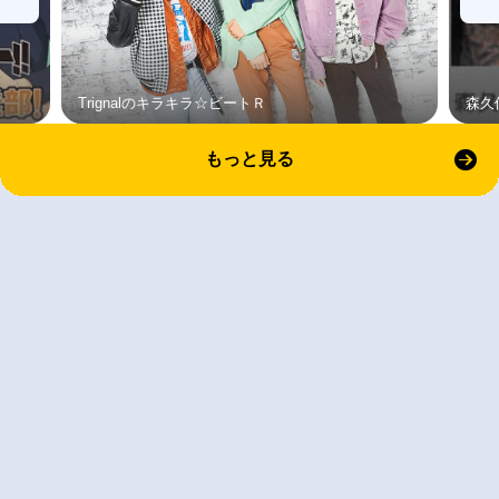
Trignalのキラキラ☆ビートＲ
森久
もっと見る