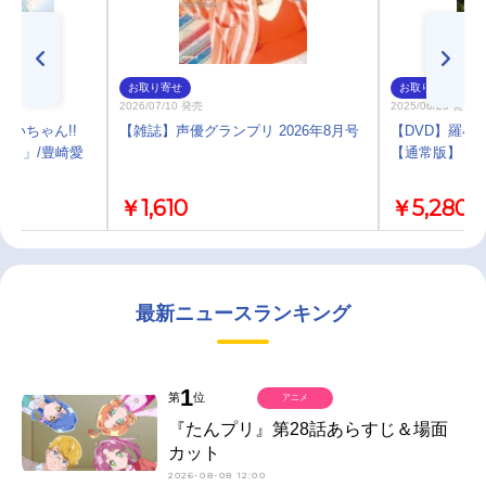
お取り寄せ
お取り寄せ
2026/07/10 発売
2025/06/25 発売
ちいちゃん!!
【雑誌】声優グランプリ 2026年8月号
【DVD】羅小
プス」/豊崎愛
【通常版】
￥1,610
￥5,280
最新ニュースランキング
1
第
位
アニメ
『たんプリ』第28話あらすじ＆場面
カット
2026-08-08 12:00