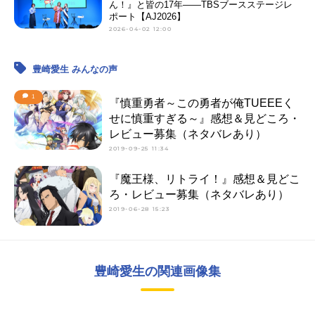
ん！』と皆の17年——TBSブースステージレ
ポート【AJ2026】
2026-04-02 12:00
豊崎愛生 みんなの声
1
『慎重勇者～この勇者が俺TUEEEく
せに慎重すぎる～』感想＆見どころ・
レビュー募集（ネタバレあり）
2019-09-25 11:34
『魔王様、リトライ！』感想＆見どこ
ろ・レビュー募集（ネタバレあり）
2019-06-28 15:23
豊崎愛生の関連画像集