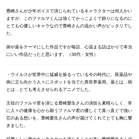
豊崎さんが少年ボイスで演じられているキャラクターは何人かい
ますが、このファルマくんは強くてかっこよくて頼りになるのに
とても心優しいキャラなので豊崎さんの温かい声がピッタリでし
た。
病や薬をテーマにした作品ですが毎話、心温まる話ばかりで本当
にいい作品だったと思います。（30代・女性）
・ウイルスが世界中に猛威を振るっている今の時代に、医薬品や
病に立ち向かう人々にスポットを当てた異世界薬局。薬とは…病
とは…とても考えさせられるアニメでした。
主役のファルマ君を演じる豊崎愛生さんの演技も素晴らしく、常
に人々の健康を心から願うファルマ君の優しくて真っ直ぐで強い
芯のある想いを、豊崎愛生さんの声が届けてくれてとても胸に響
きました。