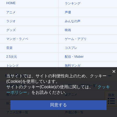
HOME
ランキング
アニメ
声優
ラジオ
みんなの声
グッズ
映画
マンガ・ラノベ
ゲーム・アプリ
音楽
コスプレ
2.5次元
配信・Vtuber
トレンド
無料マンガ
×
当サイトでは、サイトの利便性向上のため、クッキー
特集/一覧まとめ
(Cookie)を使用しています。
最新記事一覧
今期アニメ曜日別一覧
サイトのクッキー(Cookie)の使用に関しては、
「クッキ
ーポリシー」
をお読みください。
春アニメ
夏アニメ
目次
秋アニメ
冬アニメ
同意する
アニメ記事一覧
声優記事一覧