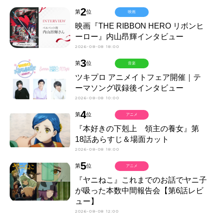
2
第
位
映画
映画『THE RIBBON HERO リボンヒ
ーロー』内山昂輝インタビュー
2026-08-08 18:00
3
第
位
音楽
ツキプロ アニメイトフェア開催｜テ
ーマソング収録後インタビュー
2026-08-08 10:00
4
第
位
アニメ
『本好きの下剋上 領主の養女』第
18話あらすじ＆場面カット
2026-08-08 18:00
5
第
位
アニメ
『ヤニねこ』これまでのお話でヤニ子
が吸った本数中間報告会【第6話レビ
ュー】
2026-08-08 12:00