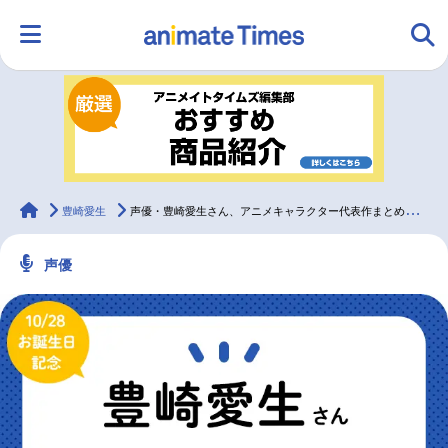
HOME
ランキング
アニメ
声優
ラジオ
みんなの声
グッズ
映画
animateTimes
豊崎愛生
声優・豊崎愛生さん、アニメキャラクター代表作まとめ（2022年版）
声優
マンガ・ラノベ
ゲーム・アプリ
音楽
コスプレ
2.5次元
配信・Vtuber
トレンド
無料マンガ
最新記事一覧
アニメ記事一覧
声優記事一覧