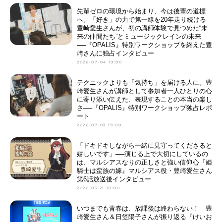
先輩ゼロの環境から始まり、今は後輩の道標
へ。「好き」の力で第一線を20年走り続ける
豊崎愛生さんが、初の講師体験で見つめた“未
来の仲間たち”とミュージックレインの未来
──『OPALIS』特別ワークショップを終えた豊
崎さんに独占インタビュー
2026-07-04 19:00
テクニックよりも「気持ち」を届ける人に。豊
崎愛生さんが講師として参加者一人ひとりの心
に寄り添い伝えた、表現することの本当の楽し
さ──『OPALIS』特別ワークショップ独占レポ
ート
2026-07-03 19:00
「ドキドキしながら一緒に見守ってくださると
嬉しいです」──演じる上で大切にしているの
は、マルシアスなりの正しさと強い信仰心『姫
騎士は蛮族の嫁』マルシアス役・豊崎愛生さん
第6話放送後インタビュー
2026-05-21 18:00
いつまでも青春は、放課後は終わらない！ 豊
崎愛生さん＆日笠陽子さんが振り返る『けいお