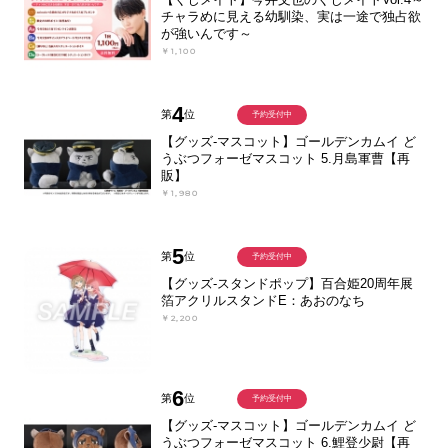
チャラめに見える幼馴染、実は一途で独占欲
が強いんです～
￥1,100
4
第
位
予約受付中
【グッズ-マスコット】ゴールデンカムイ ど
うぶつフォーゼマスコット 5.月島軍曹【再
販】
￥1,980
5
第
位
予約受付中
【グッズ-スタンドポップ】百合姫20周年展
箔アクリルスタンドE：あおのなち
￥2,200
6
第
位
予約受付中
【グッズ-マスコット】ゴールデンカムイ ど
うぶつフォーゼマスコット 6.鯉登少尉【再