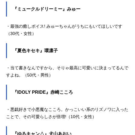
『ミュークルドリーミー』みゅー
・最強の癒しボイス! みゅーちゃんがうちにもいてほしいです
（30代・女性）
『夏色キセキ』環凛子
・当て書きなんですから、そりゃ最高に可愛いに決まってるんで
すよね。（50代・男性）
『IDOLY PRIDE』赤崎こころ
・悪戯好きで小悪魔なこころ。かっこいい系のリズノワに入った
ことで、その可愛らしさが倍増!（10代・女性）
『ゆるキャン△』犬山あおい