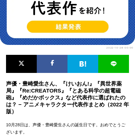
アニメ映画一覧
実写化映画一覧
今期アニメ曜日別一覧
春アニメ
夏アニメ
2022-10-28 00:00
秋アニメ
冬アニメ
男性声優/女性声優一覧
FOLLOW US
声優・豊崎愛生さん、『けいおん!』『異世界薬
局』『Re:CREATORS』『とある科学の超電磁
砲』『めだかボックス』など代表作に選ばれたの
は？ − アニメキャラクター代表作まとめ（2022 年
版）
10月28日は、声優・豊崎愛生さんの誕生日です。おめでとうご
ざいます。