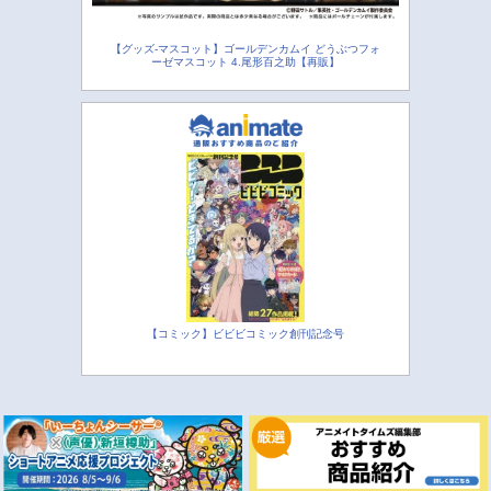
【グッズ-マスコット】ゴールデンカムイ どうぶつフォ
ーゼマスコット 4.尾形百之助【再販】
【コミック】ビビビコミック創刊記念号