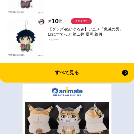
10
第
位
予約受付中
【グッズ-ぬいぐるみ】アニメ「鬼滅の刃」
ぽにすてっぷ 第二弾 冨岡 義勇
￥1,980
すべて見る