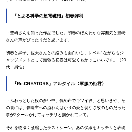
『とある科学の超電磁砲』初春飾利
・豊崎さんを知った作品でした。初春のほんわかな雰囲気と豊崎
さんの声がぴったりだと思います。
初春と黒子、佐天さんとの絡みも面白いし、レベル1ながらもジ
ャッジメントとして頑張る初春は可愛くもかっこいいです。（20
代・男性）
『Re:CREATORS』アルタイル〈軍服の姫君〉
・ふわっとした役の多い中、低め声でキツイ役、と思いきや、そ
の裏には、創造主への溢れんばかりの愛と切なさ故のものだった
事が2クールかけてキッチリと描かれていて。
それを物凄く凝縮したラストシーン。あの伏線をキッチリと表現