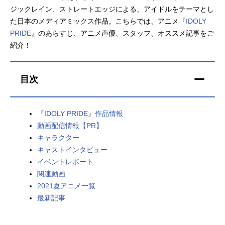
ジックレイン、ストレートエッジによる、アイドルをテーマとし
アニメ映画一覧
実写化映画一覧
た日本のメディアミックス作品。こちらでは、アニメ『
IDOLY
PRIDE
』のあらすじ、アニメ声優、スタッフ、オススメ記事をご
今期アニメ曜日別一覧
紹介！
春アニメ
夏アニメ
目次
秋アニメ
冬アニメ
男性声優/女性声優一覧
『IDOLY PRIDE』作品情報
動画配信情報【PR】
FOLLOW US
キャラクター
キャストインタビュー
イベントレポート
関連動画
2021夏アニメ一覧
最新記事