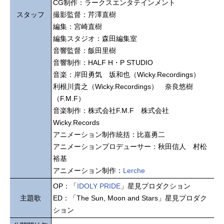
CG制作：ラークスエンタテインメント
スタッフ
撮影監督：芹澤直樹
編集：宮崎直樹
編集スタジオ：森田編集室
音響監督：飯田里樹
音響制作：HALF H・P STUDIO
音楽：岸田勇気 坂和也（Wicky.Recordings）
利根川貴之（Wicky.Recordings） 奈良悠樹
（F.M.F）
音楽制作：株式会社F.M.F 株式会社
Wicky.Records
アニメーション制作統括：比嘉勇二
アニメーションプロデューサー：秋田信人 村松
裕基
アニメーション制作：
Lerche
OP：「
IDOLY PRIDE
」星見プロダクション
主題歌
ED：「The Sun, Moon and Stars」星見プロダク
ション