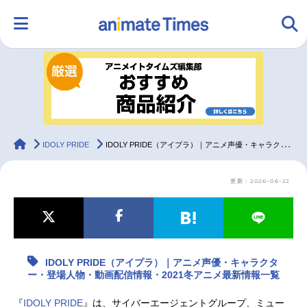
HOME
ランキング
アニメ
声優
ラジオ
みんなの声
グッズ
映画
animateTimes
IDOLY PRIDE
IDOLY PRIDE（アイプラ）｜アニメ声優・キャラクター・登場人物・動画配信情報・2021冬アニメ最新情報一覧
更新：2026-06-22
マンガ・ラノベ
ゲーム・アプリ
音楽
コスプレ
2.5次元
配信・Vtuber
トレンド
無料マンガ
IDOLY PRIDE（アイプラ）｜アニメ声優・キャラクタ
最新記事一覧
ー・登場人物・動画配信情報・2021冬アニメ最新情報一覧
アニメ記事一覧
声優記事一覧
『
IDOLY PRIDE
』は、サイバーエージェントグループ、ミュー