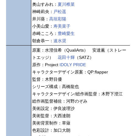
奥山すみれ：
夏川椎菜
神崎莉央：
戸松遥
井川葵：
高垣彩陽
小美山愛：
寿美菜子
赤崎こころ：
豊崎愛生
朝倉恭一：
速水奨
原案：水澄佳希（QualiArts） 安達薫（ストレー
トエッジ）
花田十輝
（SATZ）
原作：Project
IDOLY PRIDE
キャラクターデザイン原案：QP:flapper
監督：木野目優
シリーズ構成：髙橋龍也
キャラクターデザイン/総作画監督：木野下澄江
総作画監督補佐：河野のぞみ
美術設定：伊良波理沙
美術監督：大西達朗
美術背景制作：草薙
色彩設計：加口大朗