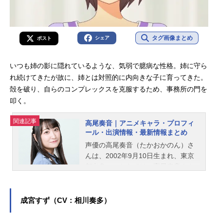
タグ画像まとめ
シェア
ポスト
いつも姉の影に隠れているような、気弱で臆病な性格。姉に守ら
れ続けてきたが故に、姉とは対照的に内向きな子に育ってきた。
殻を破り、自らのコンプレックスを克服するため、事務所の門を
叩く。
関連記事
高尾奏音｜アニメキャラ・プロフィ
ール・出演情報・最新情報まとめ
声優の高尾奏音（たかおかのん）さ
んは、2002年9月10日生まれ、東京
都出身。こちらでは、高尾奏音さん
のプロフィールと関連記事を紹介し
ます。
成宮すず（CV：相川奏多）