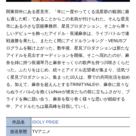
関東郊外にある星見市。「年に一度やってくる流星群の観測に最
も適した町」であることからこの名前が付けられた。そんな星見
市にある小さな芸能事務所、星見プロダクション。そこから華々
しいデビューを飾ったアイドル・長瀬麻奈は、ライブバトルで連
戦連勝を果たし、またたく間にアイドルランキング・VENUSプ
ログラムを駆け上がった。数年後、星見プロダクションは新たな
アイドルを見出すオーディションを開催。そこへ現れたのが、麻
奈を姉に持つ長瀬琴乃と麻奈そっくりの歌声を持つ川咲さくらだ
った。ふたりをはじめ、続々とアイドル志望者が集まり、活気づ
く星見プロダクション。集まった10人は、寮での共同生活を始め
る。加えて、麻奈を超えんとするTRINITYAiLEや、麻奈に並々な
らぬライバル心を抱くLizNoirが彼女たちの前に立ちふさがり、プ
ライドを胸に競い合う。麻奈を取り巻く様々な思いが錯綜する
中、アイドルたちは最高峰を目指していく。
作品名
IDOLY PRIDE
放送形態
TVアニメ