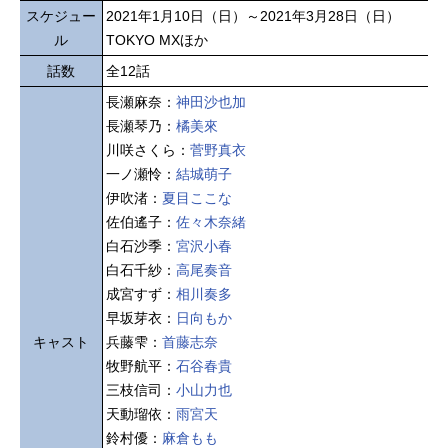
スケジュー
2021年1月10日（日）～2021年3月28日（日）
ル
TOKYO MXほか
話数
全12話
長瀬麻奈：
神田沙也加
長瀬琴乃：
橘美來
川咲さくら：
菅野真衣
一ノ瀬怜：
結城萌子
伊吹渚：
夏目ここな
佐伯遙子：
佐々木奈緒
白石沙季：
宮沢小春
白石千紗：
高尾奏音
成宮すず：
相川奏多
早坂芽衣：
日向もか
キャスト
兵藤雫：
首藤志奈
牧野航平：
石谷春貴
三枝信司：
小山力也
天動瑠依：
雨宮天
鈴村優：
麻倉もも