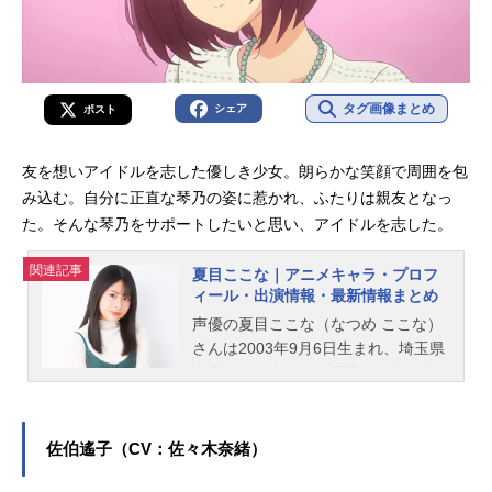
タグ画像まとめ
シェア
ポスト
友を想いアイドルを志した優しき少女。朗らかな笑顔で周囲を包
み込む。自分に正直な琴乃の姿に惹かれ、ふたりは親友となっ
た。そんな琴乃をサポートしたいと思い、アイドルを志した。
関連記事
夏目ここな｜アニメキャラ・プロフ
ィール・出演情報・最新情報まとめ
声優の夏目ここな（なつめ ここな）
さんは2003年9月6日生まれ、埼玉県
出身。こちらでは、夏目ここなさん
のオススメ記事をご紹介！
佐伯遙子（CV：佐々木奈緒）