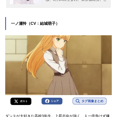
ちらでは、菅野真衣さんのプロフィ
ールと関連記事を紹介します。
一ノ瀬怜（CV：結城萌子）
タグ画像まとめ
シェア
ポスト
ダンスが大好きな高校3年生。上昇志向が強く、人一倍負けず嫌