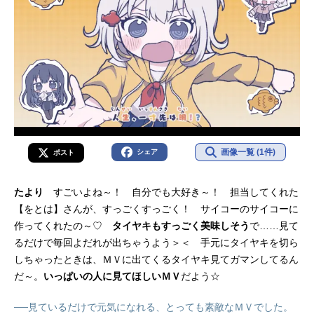
画像一覧 (1件)
シェア
ポスト
たより
すごいよね～！ 自分でも大好き～！ 担当してくれた
【をとは】さんが、すっごくすっごく！ サイコーのサイコーに
作ってくれたの～♡
タイヤキもすっごく美味しそう
で……見て
るだけで毎回よだれが出ちゃうよう＞＜ 手元にタイヤキを切ら
しちゃったときは、ＭＶに出てくるタイヤキ見てガマンしてるん
だ～。
いっぱいの人に見てほしいＭＶ
だよう☆
──見ているだけで元気になれる、とっても素敵なＭＶでした。