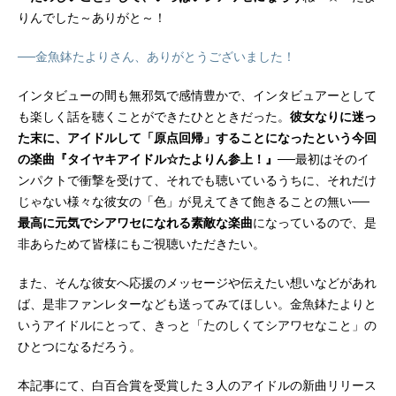
りんでした～ありがと～！
──金魚鉢たよりさん、ありがとうございました！
インタビューの間も無邪気で感情豊かで、インタビュアーとして
も楽しく話を聴くことができたひとときだった。
彼女なりに迷っ
た末に、アイドルして「原点回帰」することになったという今回
の楽曲『タイヤキアイドル☆たよりん参上！』
──最初はそのイ
ンパクトで衝撃を受けて、それでも聴いているうちに、それだけ
じゃない様々な彼女の「色」が見えてきて飽きることの無い──
最高に元気でシアワセになれる素敵な楽曲
になっているので、是
非あらためて皆様にもご視聴いただきたい。
また、そんな彼女へ応援のメッセージや伝えたい想いなどがあれ
ば、是非ファンレターなども送ってみてほしい。金魚鉢たよりと
いうアイドルにとって、きっと「たのしくてシアワセなこと」の
ひとつになるだろう。
本記事にて、白百合賞を受賞した３人のアイドルの新曲リリース