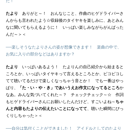
た！
たより
ありがと～！ おんなじこと、作曲のヒゲドライバーさ
んからも言われたよう☆収録後のタイヤキを楽しみに、あとみん
なに聞いてもらえるように！ いっぱい楽しみながらがんばった
んだ～＞＜
──楽しそうなたよりさんの姿が想像できます！ 楽曲の中で、
お気に入りの部分などはありますか？
たより
いっぱいあるよう！ たよりんの自己紹介から始まると
ころとか、いっぱいタイヤキって言えるところとか、ピコピコし
てて聴いてるだけで楽しくなっちゃう音とか！ でも一番はやっ
ぱり、
「た・い・や・き」であいうえお作文になってるところ
か
なあ。みんな気づいてくれた～？ チェックチェック～☆ 作詞
もヒゲドライバーさんにお願いしたんだけど、すごいよね～
ちゃ
んと内容もたよりの伝えたいことになってて
、聴いた瞬間にびっ
くりしちゃった＞＜
──自分は気付くことができました！ アイドルとしてのたより