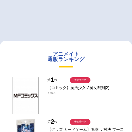
アニメイト
通販ランキング
1
第
位
予約受付中
【コミック】魔法少女ノ魔女裁判(2)
￥924
2
第
位
予約受付中
【グッズ-カードゲーム】鳴潮 ：対決 ブース