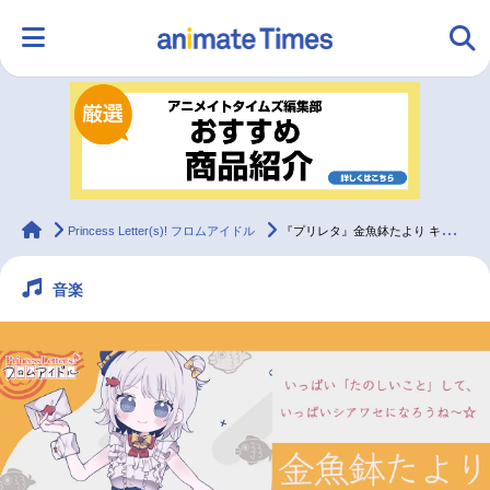
HOME
ランキング
アニメ
声優
ラジオ
みんなの声
グッズ
映画
animateTimes
Princess Letter(s)! フロムアイドル
『プリレタ』金魚鉢たより キャラクターインタビュー【2ndシングル公開記念】
音楽
マンガ・ラノベ
ゲーム・アプリ
音楽
コスプレ
2.5次元
配信・Vtuber
トレンド
無料マンガ
最新記事一覧
アニメ記事一覧
声優記事一覧