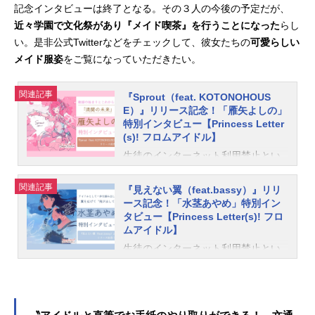
記念インタビューは終了となる。その３人の今後の予定だが、
近々学園で文化祭があり『メイド喫茶』を行うことになった
らし
い。是非公式Twitterなどをチェックして、彼女たちの
可愛らしい
メイド服姿
をご覧になっていただきたい。
関連記事
『Sprout（feat. KOTONOHOUS
E）』リリース記念！「雁矢よしの」
特別インタビュー【Princess Letter
(s)! フロムアイドル】
生徒のインターネット利用禁止とい
う独自の校則が存在する私立・常和
歌学園（ときわかがくえん）で日々
関連記事
『見えない翼（feat.bassy）』リリ
アイドル活動に勤しむ雁矢よしの。
ース記念！「水茎あやめ」特別イン
タビュー【Princess Letter(s)! フロ
直近行われた【聖花祭】では見事
ムアイドル】
「白百合賞」を受賞し、学園から正
式にアイドルとして認められた。
生徒のインターネット利用禁止とい
様々なメディアの中でめまぐるしく
う独自の校則が存在する私立・常和
活躍する最中で、自身２枚目のシン
歌学園（ときわかがくえん）で日々
グルとしてリリースされた新曲『Spr
アイドル活動に勤しむ、おしとやか
out（feat.KOTONOHOUSE）』──。
なアナログ系お姫様アイドル水茎あ