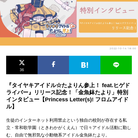
アニメ映画一覧
実写化映画一覧
今期アニメ曜日別一覧
春アニメ
夏アニメ
2022-10-14 18:00
秋アニメ
冬アニメ
男性声優/女性声優一覧
36
FOLLOW US
『タイヤキアイドル☆たよりん参上！ feat.ヒゲド
ライバー』リリース記念！「金魚鉢たより」特別
インタビュー【Princess Letter(s)! フロムアイド
ル】
生徒のインターネット利用禁止という独自の校則が存在する私
立・常和歌学園（ときわかがくえん）で日々アイドル活動に勤し
む、自由で無邪気な小動物系アイドル金魚鉢たより。