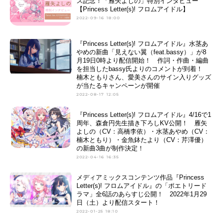
ス記念！「雁矢よしの」特別インタビュー
【Princess Letter(s)! フロムアイドル】
2022-09-16 18:00
『Princess Letter(s)! フロムアイドル』水茎あ
やめの新曲「見えない翼（feat.bassy）」が8
月19日0時より配信開始！ 作詞・作曲・編曲
を担当したbassy氏よりのコメントが到着！
楠木ともりさん、愛美さんのサイン入りグッズ
が当たるキャンペーンが開催
2022-08-17 12:05
『Princess Letter(s)! フロムアイドル』4/16で1
周年、森倉円先生描き下ろしKV公開！ 雁矢
よしの（CV：高橋李依）・水茎あやめ（CV：
楠木ともり）・金魚鉢たより（CV：芹澤優）
の新曲3曲が制作決定！
2022-04-16 16:35
メディアミックスコンテンツ作品『Princess
Letter(s)! フロムアイドル』の「ポエトリード
ラマ」全6話のあらすじ公開！ 2022年1月29
日（土）より配信スタート！
2022-01-25 18:10