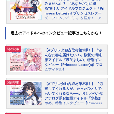
開の未来」を予感させる、キュート
答えできるよう努力しますので、こ
みませんか？ “あなただけに贈
でエモー...
ちらこそ最後まで、どうぞよろしく
る”新しいアイドルプロジェクト『Pri
お願いします。──ご丁寧にありがと
ncess Letter(s)! プリンセスレター
ズ！フロムアイドル』を紹介！ ア
うございます……！ 早速ですが新
イドルたちとの文通方法や声優陣に
曲がリリースされました、おめでと
よる楽曲を解説
うございます！ ずばり『見えない
過去のアイドルへのインタビュー記事はこちらから！
全国からトップアイドル志望者が集
翼（feat.bassy）』はどのような楽
う全寮制のアイドル養成学校「私立
曲...
常和歌（ときわか）学園」。この学
関連記事
【#プリレタ独占取材第1弾！】〝み
園に通う少女たちは『一切の“インタ
んなに春を届けたい！〟桜髪の清純
ーネット”の使用禁止』という厳しい
派アイドル『雁矢よしの』特別イン
規則のもと、日々アイドル活動に専
タビュー【Princess Letter(s)! フロ
念しています。厳しい環境の中、彼
ムアイドル】
女たちに残された外部とやり取りで
私立・常和歌学園（ときわかがくえ
きる唯一の方法は“手紙”だけ。そんな
ん）。それは『生徒のインターネッ
関連記事
【#プリレタ独占取材第2弾！】 〝応
彼女たちとあなたは、あるきっかけ
ト使用禁止』という独自の校則で知
援してくれる人が、たったひとりで
で“文通”を交わすことに――アイドル
られる全寮制のトップアイドル養成
もいてくれるなら──〟おしとやかな
とたちと『直筆』でお手紙のやり取
アナログ系お姫様アイドル『水茎あ
学校。その学園に通うアイドルの卵
りができるプロジェクトとして大き
やめ』特別インタビュー【Princess
『雁矢よしの』は今年の春にポエト
な話題を呼んでいる『PrincessLetter
Letter(s)! フロムアイドル】
リーリーディングと呼ばれる、音楽
(s)!プリンセスレターズ！フロムアイ