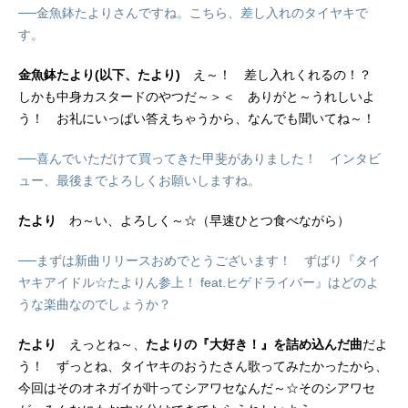
──金魚鉢たよりさんですね。こちら、差し入れのタイヤキで
す。
金魚鉢たより(以下、たより)
え～！ 差し入れくれるの！？
しかも中身カスタードのやつだ～＞＜ ありがと～うれしいよ
う！ お礼にいっぱい答えちゃうから、なんでも聞いてね～！
──喜んでいただけて買ってきた甲斐がありました！ インタビ
ュー、最後までよろしくお願いしますね。
たより
わ～い、よろしく～☆（早速ひとつ食べながら）
──まずは新曲リリースおめでとうございます！ ずばり『タイ
ヤキアイドル☆たよりん参上！ feat.ヒゲドライバー』はどのよ
うな楽曲なのでしょうか？
たより
えっとね～、
たよりの『大好き！』を詰め込んだ曲
だよ
う！ ずっとね、タイヤキのおうたさん歌ってみたかったから、
今回はそのオネガイが叶ってシアワセなんだ～☆そのシアワセ