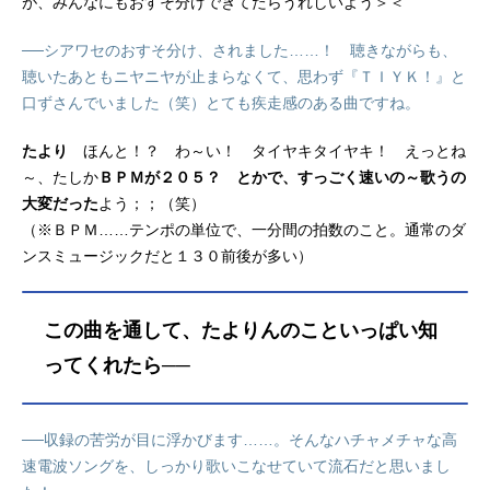
が、みんなにもおすそ分けできてたらうれしいよう＞＜
──シアワセのおすそ分け、されました……！ 聴きながらも、
聴いたあともニヤニヤが止まらなくて、思わず『ＴＩＹＫ！』と
口ずさんでいました（笑）とても疾走感のある曲ですね。
たより
ほんと！？ わ～い！ タイヤキタイヤキ！ えっとね
～、たしか
ＢＰＭが２０５？ とかで、すっごく速いの～歌うの
大変だった
よう；；（笑）
（※ＢＰＭ……テンポの単位で、一分間の拍数のこと。通常のダ
ンスミュージックだと１３０前後が多い）
この曲を通して、たよりんのこといっぱい知
ってくれたら──
──収録の苦労が目に浮かびます……。そんなハチャメチャな高
速電波ソングを、しっかり歌いこなせていて流石だと思いまし