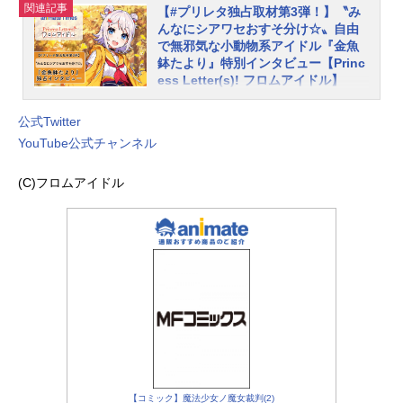
※本記事は#プリレタ独占取材第2弾
に乗せて歌うように詩を朗読する楽
関連記事
【#プリレタ独占取材第3弾！】〝み
ドル』。始動したばかりの本プロジ
記事です。第1弾『雁矢よしの篇』、
曲を公開。彼女の過去をエモーショ
んなにシアワセおすそ分け☆〟自由
ェクトでは、高橋李依さん、楠木と
第3弾『金魚鉢たより篇』もあわせて
ナルに〝詠い上げた〟そのミュージ
で無邪気な小動物系アイドル『金魚
もりさん、芹澤優さんといった声優
どうぞ！私立・常和歌学園（ときわ
鉢たより』特別インタビュー【Princ
ックビデオは再生回数が70万回を超
陣の発表に加えて、キャラクターた
ess Letter(s)! フロムアイドル】
かがくえん）。それは『生徒のイン
えるなど、界隈にセンセーションを
ちの楽曲公開など、本格始動に向け
ターネット使用禁止』という独自の
巻き起こした。☆『雁矢よしのの
※本記事は#プリレタ独占取材第3弾
た施策の数々が展開中です。本稿で
校則で知られる全寮制のトップアイ
公式Twitter
話』ポエトリーリーディングMVはこ
記事です。第1弾『雁矢よしの篇』、
は、アイドルたちとの文通を楽しむ
ドル養成学校。その学園に通うアイ
YouTube公式チャンネル
ちら今回アニメイトタイムズでは学
第2弾『水茎あやめ篇』もあわせてど
にあたって欠かせない、彼女たちを
ドルの卵『水茎あやめ』は今年の春
園の協力のもと、アイドル『雁矢よ
うぞ！『生徒のインターネット使用
取り巻く環境や実際の文通方法、さ
にポエトリーリーディングと呼ばれ
(C)フロムアイドル
しの』の独占インタビューの機会を
禁止』という独自の校則で知られる
らに、続々展開中の各コンテンツに
る、音楽に乗せて歌うように詩を朗
得ることに成功。インタビュアーと
全寮制のトップアイドル養成学校──
ついてまとめて紹介します。アイド
読する楽曲を、他のふたりと共に公
しても、そして彼女の世界観に魅入
私立・常和歌学園（ときわかがくえ
ルたちと“本物の文通”を楽しみません
開し話題を呼んだ。☆『水茎あやめ
られた“いちファン”としても、今回
ん）。その学園に通うアイドルの卵
か？もしアイドルと手紙のやりとり
の話』ポエトリーリーディングMVは
様々な話を聞けることを楽しみに取
『金魚鉢たより』は今年の春にポエ
ができたら？本プロジェクト最大の
こちら前回の『雁矢よしの』に引き
材場所を訪れると、既に現場入りし
トリーリーディングと呼ばれる、音
特徴はなんといってもアイドルたち
続き、『水茎あやめ』にもアニメイ
ていた彼女から少し緊張しているよ
楽に乗せて歌うように詩を朗読する
との直筆での文通が可能な点です。
トタイムズでは学園の協力のもとで
うな挨拶で出迎えられた。こんなに
楽曲を、他のふたりとはまた違った
専用の文通キットを...
独占インタビューの機会を得た。前
も素敵な感情があるんだって、みん
ポップな雰囲気で公開し、ネット上
回の反省に倣って大量のハンカチを
なに伝えたくて――雁矢よしのさん
では〝かわいい！〟という4文字の感
鞄に詰め込んで、今回もインタビュ
(以下、よしの)：は、はじめまして、
想で溢れた。☆『金魚鉢たよりの
アー兼〝いちファン〟として会場へ
【コミック】魔法少女ノ魔女裁判(2)
おはようございます！ 雁矢よしの
話』ポエトリーリーディングMVはこ