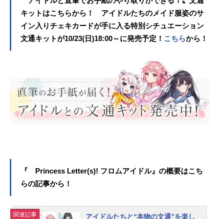
〝アイドルと直筆でお手紙のやり取りができる！〟文通
その制作秘話や楽曲に秘められた想
やめ。直近行われた【聖花祭】では
キットはこちらから！ アイドルたちのメイド服姿のサ
いについて独占取材を行った。物語
見事「白百合賞」を受賞し、学園か
イン入りチェキカードが手に入る特別シチュエーション
の始まりとこれからの「満開の未
ら正式にアイドルとして認められ
文通キットが10/23(日)18:00～に発売予定！
こちら
から！
来」──。──今回のインタビュー、
た。様々なメディアの中でめまぐる
どうぞよろしくお願いします！雁矢
しく活躍する最中で、自身２枚目の
よしの(以下、よしの) はいっ、よろ
シングルとしてリリースされた新曲
しくお願いします♪ 相変わらず緊張
『見えない翼（feat.bassy）』──。
していますが……。（汗）最後まで
前回の同学園アイドル『雁矢よし
いっぱいお話できるように頑張りま
の』のインタビュー記事（前回2ndシ
すねー！──はい、楽しみにしていま
ングル『Sprout』リリース記念イン
す！ 早速ですが遂に新曲リリース
タビュー記事）に引き続き、その制
ですね、おめでとうございます！
作秘話や楽曲に秘められた想いにつ
ずばり『Sprout（feat.KOTONOHOU
いて独占取材を行った。誰でもきっ
SE）』はどういった楽曲なのでしょ
とその背中には翼があって────水
うか？よしの 「Sprout＝蕾（つぼ
茎あやめさんですね。今回のインタ
み）」というタイトルにも表れてい
ビューも、よろしくお願いします！
『 Princess Letter(s)! フロムアイドル』の概要はこち
るように、聴いた人の心の中に花の
水茎あやめ(以下、あやめ) おはよう
らの記事から！
蕾がうまれて、聴き終わったあとに
ございます。水茎あやめです。また
は思わず笑顔の花が咲いているよう
このようなインタビューの機会をい
な──物語の始まりとこれからの「満
ただけて感謝しています。精一杯お
関連記事
アイドルたちと“本物の文通”を楽し