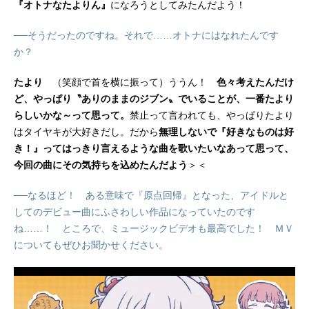
『オトナなたよりん』
になろうとしてみたんだよう！
──そうだったのですね。それで……オトナにはなれたんです
か？
たより
（笑顔で首を横に振って）ううん！
色々考えたんだけ
ど、やっぱり〝ありのままのジブン〟でいることが、一番たより
らしいかな～って思って。
禁止って言われても、やっぱりたより
はタイヤキが大好きだし。だから
無理しないで『好きなものは好
き！』ってはっきり言えるような曲を歌いたいなあって思って、
今回の曲にその気持ちを込めたんだよう
＞＜
──なるほど！ ある意味で『原点回帰』となった、アイドルと
してのデビュー曲にふさわしい作品になっていたのです
ね……！ ところで、ミュージックビデオも最高でした！ ＭＶ
についてもぜひお聞かせください。