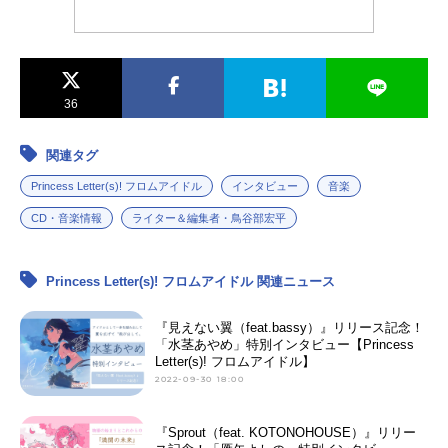
と向かった。当日は別の予定を早め
です。今日はよろしくお願いします
ちら いよいよ3日目となった独占取
に終えられたため、荷物を先に置い
っ！(>_<)――はじめまして。幸先の
材シリーズ。アニメイトタイムズで
て周辺を散策しようと取材場所に到
良い元気な挨拶ですね。でも少し緊
は今回も学園の協力のもと『金魚鉢
着すると、なんとすでに会場の入り
張してます？よしの：はい、...
たより』に独占インタビューの機会
口に今回の取材相手である『水茎あ
36
を得た。彼女の天真爛漫な性格的
やめ』さんが鞄と紙袋を手にした状
に、今回は大丈夫なのでは……？
態で立っていた。アイドルに向いて
と浅慮しつつも、念のためハンカチ
関連タグ
いないからこそ、想いは強くありた
を多めに持ち、毎度おなじみインタ
Princess Letter(s)! フロムアイドル
インタビュー
音楽
くて────こんにちは……水茎あや
ビュアー兼〝いちファン〟として取
めさんですよね？水茎あやめさん(以
材に臨んだ。会場に到着して、取材
CD・音楽情報
ライター＆編集者・鳥谷部宏平
下、あやめ)：あ、はい。はじめま...
開始の時刻になった。彼女の姿は見
当たらない。5分。10分。15分。経
Princess Letter(s)! フロムアイドル 関連ニュース
ったところで、入り口の扉がそろり
と開いた。まとめると──〝タイヤキ
は尊い〟ってことだよう♡金魚鉢た
『見えない翼（feat.bassy）』リリース記念！
「水茎あやめ」特別インタビュー【Princess
よりさん(以下、たより)：……あ
Letter(s)! フロムアイドル】
っ！！...
2022-09-30 18:00
『Sprout（feat. KOTONOHOUSE）』リリー