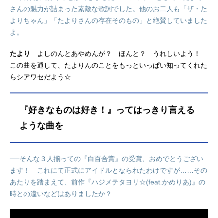
さんの魅力が詰まった素敵な歌詞でした。他のお二人も「ザ・た
よりちゃん」「たよりさんの存在そのもの」と絶賛していました
よ。
たより
よしのんとあやめんが？ ほんと？ うれしいよう！
この曲を通して、たよりんのことをもっといっぱい知ってくれた
らシアワセだよう☆
『好きなものは好き！』ってはっきり言える
ような曲を
──そんな３人揃っての『白百合賞』の受賞、おめでとうござい
ます！ これにて正式にアイドルとなられたわけですが……その
あたりを踏まえて、前作『ハジメテタヨリ☆(feat.かめりあ)』の
時との違いなどはありましたか？