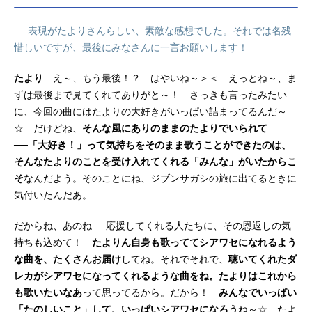
──表現がたよりさんらしい、素敵な感想でした。それでは名残
惜しいですが、最後にみなさんに一言お願いします！
たより
え～、もう最後！？ はやいね～＞＜ えっとね～、ま
ずは最後まで見てくれてありがと～！ さっきも言ったみたい
に、今回の曲にはたよりの大好きがいっぱい詰まってるんだ～
☆ だけどね、
そんな風にありのままのたよりでいられて
──「大好き！」って気持ちをそのまま歌うことができたのは、
そんなたよりのことを受け入れてくれる「みんな」がいたからこ
そ
なんだよう。そのことにね、ジブンサガシの旅に出てるときに
気付いたんだあ。
だからね、あのね──応援してくれる人たちに、その恩返しの気
持ちも込めて！
たよりん自身も歌っててシアワセになれるよう
な曲を、たくさんお届け
してね。それでそれで、
聴いてくれたダ
レカがシアワセになってくれるような曲をね。たよりはこれから
も歌いたいなあ
って思ってるから。だから！
みんなでいっぱい
「たのしいこと」して、いっぱいシアワセになろう
ね～☆ たよ