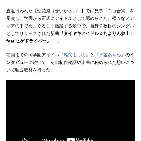
直近行われた【聖花祭（せいかさい）】では見事「白百合賞」を
受賞し、学園から正式にアイドルとして認められた。様々なメデ
ィアの中でめまぐるしく活躍する最中で、自身２枚目のシングル
としてリリースされた新曲
『タイヤキアイドル☆たよりん参上！
feat.ヒゲドライバー』
──。
前回までの同学園アイドル『
雁矢よしの
』と『
水茎あやめ
』
のイ
ンタビュー
に続いて、その制作秘話や楽曲に秘められた想いにつ
いて独占取材を行った。