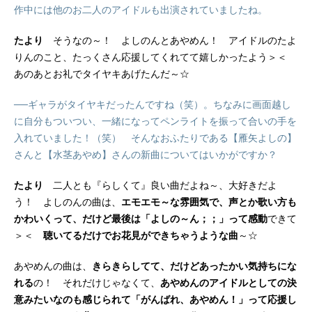
作中には他のお二人のアイドルも出演されていましたね。
たより
そうなの～！ よしのんとあやめん！ アイドルのたよ
りんのこと、たっくさん応援してくれてて嬉しかったよう＞＜
あのあとお礼でタイヤキあげたんだ～☆
──ギャラがタイヤキだったんですね（笑）。ちなみに画面越し
に自分もついつい、一緒になってペンライトを振って合いの手を
入れていました！（笑） そんなおふたりである【雁矢よしの】
さんと【水茎あやめ】さんの新曲についてはいかがですか？
たより
二人とも『らしくて』良い曲だよね～、大好きだよ
う！ よしのんの曲は、
エモエモ～な雰囲気で、声とか歌い方も
かわいくって、だけど最後は「よしの～ん；；」って感動
できて
＞＜
聴いてるだけでお花見ができちゃうような曲
～☆
あやめんの曲は、
きらきらしてて、だけどあったかい気持ちにな
れる
の！ それだけじゃなくて、
あやめんのアイドルとしての決
意みたいなのも感じられて「がんばれ、あやめん！」って応援し