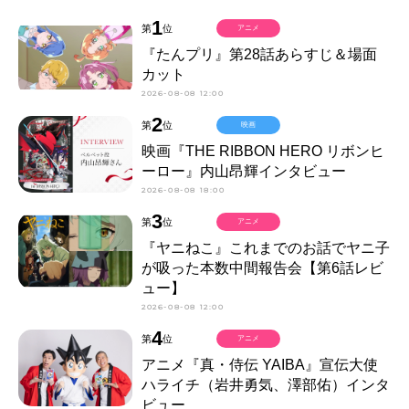
1
第
位
アニメ
『たんプリ』第28話あらすじ＆場面
カット
2026-08-08 12:00
2
第
位
映画
映画『THE RIBBON HERO リボンヒ
ーロー』内山昂輝インタビュー
2026-08-08 18:00
3
第
位
アニメ
『ヤニねこ』これまでのお話でヤニ子
が吸った本数中間報告会【第6話レビ
ュー】
2026-08-08 12:00
4
第
位
アニメ
アニメ『真・侍伝 YAIBA』宣伝大使
ハライチ（岩井勇気、澤部佑）インタ
ビュー