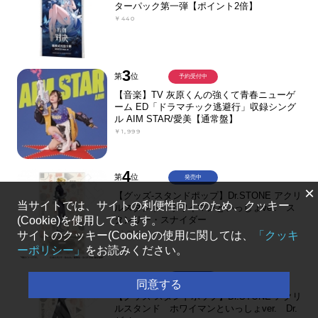
ターパック第一弾【ポイント2倍】
￥440
3
第
位
予約受付中
【音楽】TV 灰原くんの強くて青春ニューゲ
ーム ED「ドラマチック逃避行」収録シング
ル AIM STAR/愛美【通常盤】
￥1,999
4
第
位
発売中
×
【グッズ-スタンドポップ】Dr.STONE アクリ
当サイトでは、サイトの利便性向上のため、クッキー
ルスタンド ホワイマンといっしょver. ス
タンリー・スナイダー
(Cookie)を使用しています。
￥1,980
サイトのクッキー(Cookie)の使用に関しては、
「クッキ
ーポリシー」
をお読みください。
5
第
位
発売中
同意する
【グッズ-スタンドポップ】Dr.STONE アクリ
ルスタンド ホワイマンといっしょver. Dr.