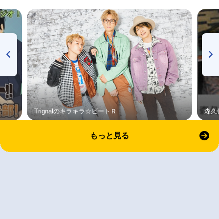
Trignalのキラキラ☆ビートＲ
森久
もっと見る