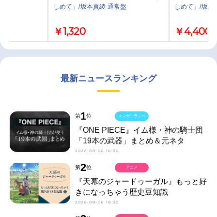
しめて」/坂本真綾 通常盤
しめて」/坂本
￥1,320
￥4,400
最新ニュースランキング
1
第
位
マンガ・ラノベ
『ONE PIECE』イム様・神の騎士団
「19本の武器」まとめ＆元ネタ
2026-08-06 16:30
2
第
位
アニメ
『天幕のジャードゥーガル』もっと好
きになっちゃう歴史豆知識
2026-08-06 18:30