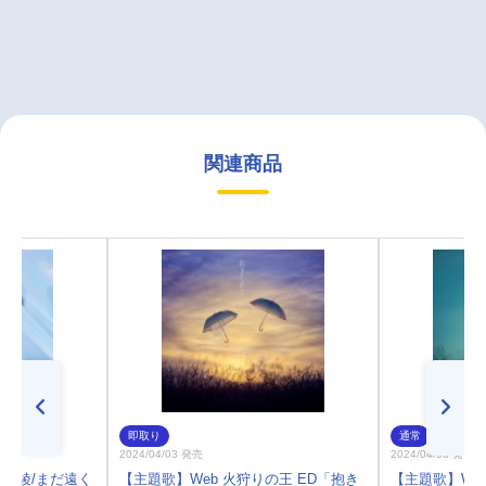
関連商品
即取り
通常
2024/04/03 発売
2024/04/03 発売
真綾/まだ遠く
【主題歌】Web 火狩りの王 ED「抱き
【主題歌】We