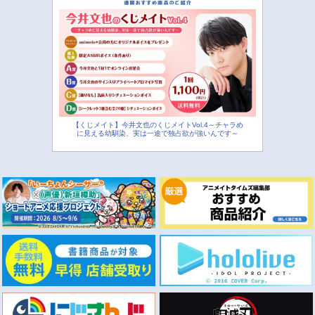
【くじメイト】今井文也のくじメイトVol.4～チャラめ
に見える幼馴染、実は一途で独占欲が強いんです～