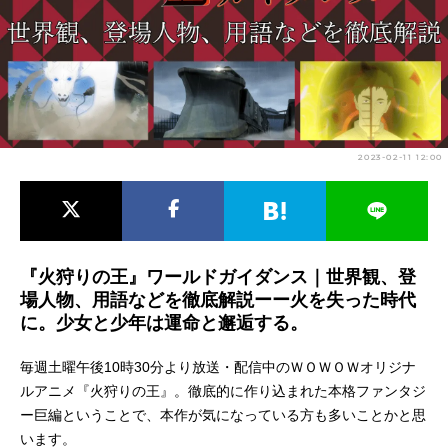
アニメ映画一覧
実写化映画一覧
今期アニメ曜日別一覧
春アニメ
夏アニメ
2023-02-11 12:00
秋アニメ
冬アニメ
男性声優/女性声優一覧
FOLLOW US
『火狩りの王』ワールドガイダンス｜世界観、登
場人物、用語などを徹底解説ーー火を失った時代
に。少女と少年は運命と邂逅する。
毎週土曜午後10時30分より放送・配信中のＷＯＷＯＷオリジナ
ルアニメ『火狩りの王』。徹底的に作り込まれた本格ファンタジ
ー巨編ということで、本作が気になっている方も多いことかと思
います。