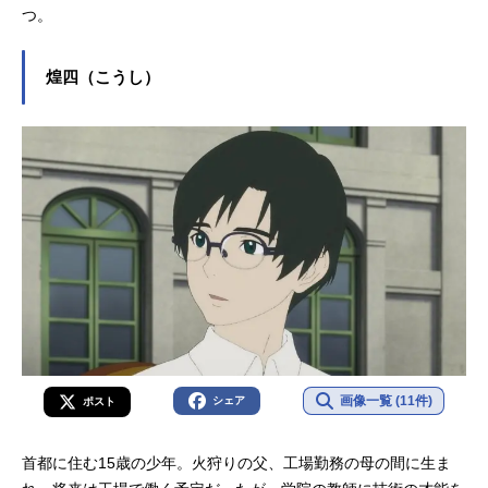
つ。
煌四（こうし）
画像一覧 (11件)
シェア
ポスト
首都に住む15歳の少年。火狩りの父、工場勤務の母の間に生ま