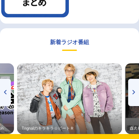
新着ラジオ番組
on
Trignalのキラキラ☆ビートＲ
森久