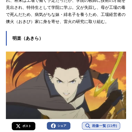
れ、将来は工場で働く予定だったが、学院の教師に技術の才能を
見出され、特待生として学院に学ぶ。父が失踪し、母が工場の毒
で死んだため、病気がちな妹・緋名子を養うため、工場経営者の
燠火（おきび）家に身を寄せ、雷火の研究に取り組む。
明楽（あきら）
画像一覧 (11件)
シェア
ポスト