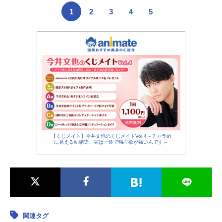
1
2
3
4
5
【くじメイト】今井文也のくじメイトVol.4～チャラめ
に見える幼馴染、実は一途で独占欲が強いんです～
関連タグ