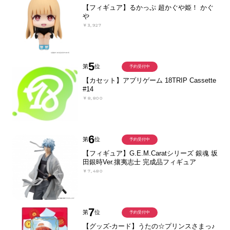
【フィギュア】るかっぷ 超かぐや姫！ かぐ
や
￥3,927
5
第
位
予約受付中
【カセット】アプリゲーム 18TRIP Cassette
#14
￥8,800
6
第
位
予約受付中
【フィギュア】G.E.M.Caratシリーズ 銀魂 坂
田銀時Ver.攘夷志士 完成品フィギュア
￥7,480
7
第
位
予約受付中
【グッズ-カード】うたの☆プリンスさまっ♪