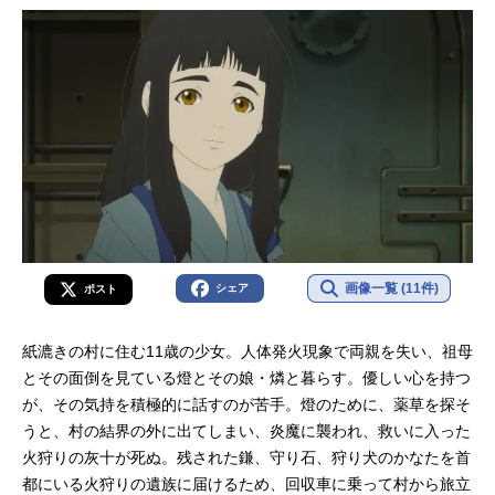
画像一覧 (11件)
シェア
ポスト
紙漉きの村に住む11歳の少女。人体発火現象で両親を失い、祖母
とその面倒を見ている燈とその娘・燐と暮らす。優しい心を持つ
が、その気持を積極的に話すのが苦手。燈のために、薬草を探そ
うと、村の結界の外に出てしまい、炎魔に襲われ、救いに入った
火狩りの灰十が死ぬ。残された鎌、守り石、狩り犬のかなたを首
都にいる火狩りの遺族に届けるため、回収車に乗って村から旅立