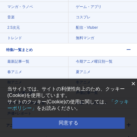
マンガ・ラノベ
ゲーム・アプリ
音楽
コスプレ
2.5次元
配信・Vtuber
トレンド
無料マンガ
特集/一覧まとめ
最新記事一覧
今期アニメ曜日別一覧
春アニメ
夏アニメ
×
秋アニメ
冬アニメ
当サイトでは、サイトの利便性向上のため、クッキー
アニメ記事一覧
声優記事一覧
(Cookie)を使用しています。
サイトのクッキー(Cookie)の使用に関しては、
「クッキ
男性声優/女性声優一覧
声優×インタビュー
ーポリシー」
をお読みください。
声優×レポート
同意する
アニメイトタイムズについて