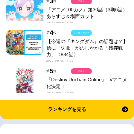
3
第
位
アニメ
『アニメ100カノ』第30話（3期6話）
あらすじ＆場面カット
2026-08-06 18:55
4
第
位
マンガ・ラノベ
【今週の『キングダム』の話題は？】
信に「失敗」がのしかかる「残存戦
力」〈884話〉
2026-08-06 17:00
5
第
位
アニメ
『Destiny Unchain Online』TVアニメ
化決定！
2026-08-07 00:00
ランキングを見る