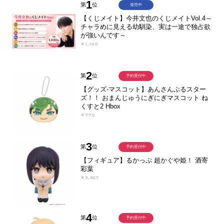
1
第
位
発売中
【くじメイト】今井文也のくじメイトVol.4～
チャラめに見える幼馴染、実は一途で独占欲
が強いんです～
￥1,100
2
第
位
予約受付中
【グッズ-マスコット】あんさんぶるスター
ズ！！ おまんじゅうにぎにぎマスコット ね
くすと2 Hbox
￥770
3
第
位
予約受付中
【フィギュア】るかっぷ 超かぐや姫！ 酒寄
彩葉
￥3,927
4
第
位
予約受付中