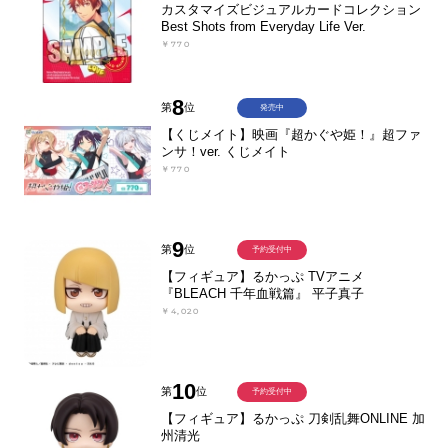
カスタマイズビジュアルカードコレクション
Best Shots from Everyday Life Ver.
￥770
8
第
位
発売中
【くじメイト】映画『超かぐや姫！』超ファ
ンサ！ver. くじメイト
￥770
9
第
位
予約受付中
【フィギュア】るかっぷ TVアニメ
『BLEACH 千年血戦篇』 平子真子
￥4,020
10
第
位
予約受付中
【フィギュア】るかっぷ 刀剣乱舞ONLINE 加
州清光