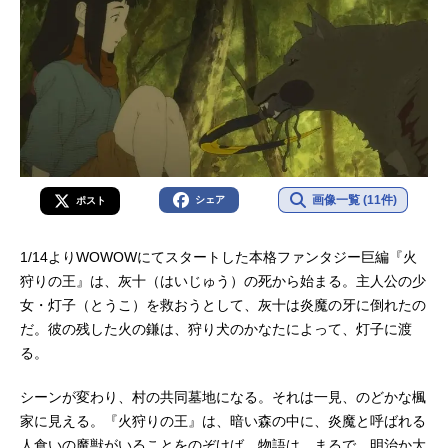
画像一覧 (11件)
シェア
ポスト
1/14よりWOWOWにてスタートした本格ファンタジー巨編『火
狩りの王』は、灰十（はいじゅう）の死から始まる。主人公の少
女・灯子（とうこ）を救おうとして、灰十は炎魔の牙に倒れたの
だ。彼の残した火の鎌は、狩り犬のかなたによって、灯子に渡
る。
シーンが変わり、村の共同墓地になる。それは一見、のどかな楓
家に見える。『火狩りの王』は、暗い森の中に、炎魔と呼ばれる
人食いの魔獣がいることをのぞけば、物語は、まるで、明治か大