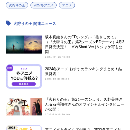
火狩りの王
2027冬アニメ
アニメ
火狩りの王 関連ニュース
坂本真綾さんのCDシングル「抱きしめて」
（『火狩りの王』第2シーズンEDテーマ）4月3
日発売決定！ MV(Short Ver.)＆ジャケ写も公
開
2024-01-25 18:00
2024冬アニメ おすすめランキングまとめ！結
果発表！
2023-12-31 20:00
『火狩りの王』第2シーズンより、久野美咲さ
ん＆石毛翔弥さんのオフィシャルインタビュー
が公開！
2023-12-29 18:00
アニメイトタイムズが選ぶ、2023冬アニメお