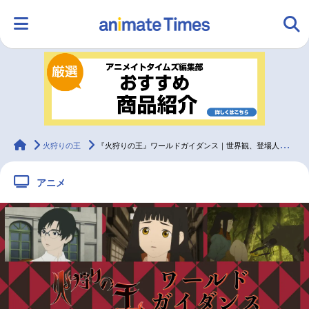
HOME
ランキング
アニメ
声優
ラジオ
みんなの声
グッズ
映画
animateTimes
火狩りの王
『火狩りの王』ワールドガイダンス｜世界観、登場人物、用語などを徹底解説
アニメ
マンガ・ラノベ
ゲーム・アプリ
音楽
コスプレ
2.5次元
配信・Vtuber
トレンド
無料マンガ
最新記事一覧
アニメ記事一覧
声優記事一覧