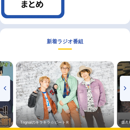
新着ラジオ番組
Trignalのキラキラ☆ビートＲ
森久