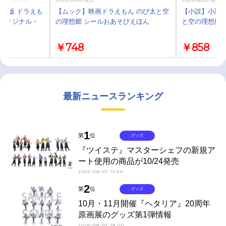
場版 ドラえも
【ムック】映画ドラえもん のび太と空
【小説】小説 
 オリジナル・
の理想郷 シールおあそびえほん
と空の理想郷
￥748
￥858
最新ニュースランキング
1
第
位
グッズ
『ツイステ』マスターシェフの新規ア
ート使用の商品が10/24発売
2026-08-07 12:50
2
第
位
グッズ
10月・11月開催『ヘタリア』20周年
原画展のグッズ第1弾情報
2026-08-07 18:00