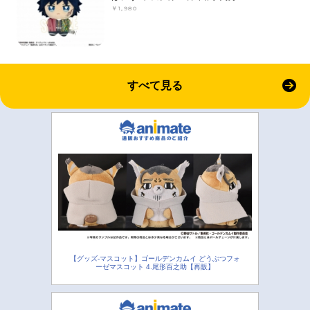
￥1,980
すべて見る
【グッズ-マスコット】ゴールデンカムイ どうぶつフォ
ーゼマスコット 4.尾形百之助【再販】