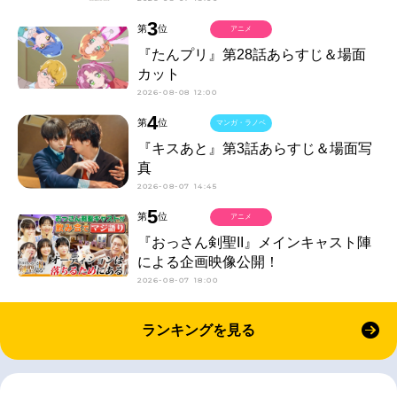
3
第
位
アニメ
『たんプリ』第28話あらすじ＆場面
カット
2026-08-08 12:00
4
第
位
マンガ・ラノベ
『キスあと』第3話あらすじ＆場面写
真
2026-08-07 14:45
5
第
位
アニメ
『おっさん剣聖II』メインキャスト陣
による企画映像公開！
2026-08-07 18:00
ランキングを見る