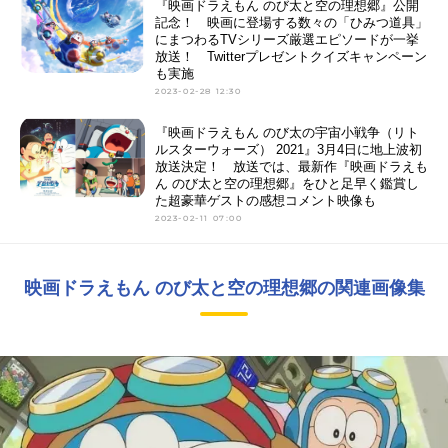
『映画ドラえもん のび太と空の理想郷』公開
記念！ 映画に登場する数々の「ひみつ道具」
にまつわるTVシリーズ厳選エピソードが一挙
放送！ Twitterプレゼントクイズキャンペーン
も実施
2023-02-28 12:30
『映画ドラえもん のび太の宇宙小戦争（リト
ルスターウォーズ） 2021』3月4日に地上波初
放送決定！ 放送では、最新作『映画ドラえも
ん のび太と空の理想郷』をひと足早く鑑賞し
た超豪華ゲストの感想コメント映像も
2023-02-11 07:00
映画ドラえもん のび太と空の理想郷の関連画像集