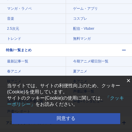
マンガ・ラノベ
ゲーム・アプリ
音楽
コスプレ
2.5次元
配信・Vtuber
トレンド
無料マンガ
特集/一覧まとめ
最新記事一覧
今期アニメ曜日別一覧
春アニメ
夏アニメ
×
秋アニメ
冬アニメ
当サイトでは、サイトの利便性向上のため、クッキー
(Cookie)を使用しています。
アニメ記事一覧
声優記事一覧
サイトのクッキー(Cookie)の使用に関しては、
「クッキ
男性声優/女性声優一覧
声優×インタビュー
ーポリシー」
をお読みください。
声優×レポート
同意する
アニメイトタイムズについて