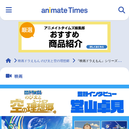
HOME
ランキング
アニメ
声優
ラジオ
みんなの声
グッズ
映画
animateTimes
映画ドラえもん のび太と空の理想郷
『映画ドラえもん』シリーズ最新作、理想郷を舞台にのび太たちがたどり着いた「らしさ」とは？／監督インタビュー
映画
マンガ・ラノベ
ゲーム・アプリ
音楽
コスプレ
2.5次元
配信・Vtuber
トレンド
無料マンガ
最新記事一覧
アニメ記事一覧
声優記事一覧