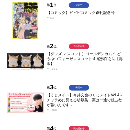
1
第
位
発売中
【コミック】ビビビコミック創刊記念号
￥935
2
第
位
予約受付中
【グッズ-マスコット】ゴールデンカムイ ど
うぶつフォーゼマスコット 4.尾形百之助【再
販】
￥1,980
3
第
位
発売中
【くじメイト】今井文也のくじメイトVol.4～
チャラめに見える幼馴染、実は一途で独占欲
が強いんです～
￥1,100
4
第
位
予約受付中