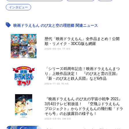
インタビュー
映画ドラえもん のび太と空の理想郷 関連ニュース
歴代「映画ドラえもん」全作品まとめ！公開
順・リメイク・3DCG版も網羅
2025-05-04 17:00
「シリーズ45周年記念！映画ドラえもんまつ
り」上映作品決定！ 『のび太と雲の王国』
『新・のび太と鉄人兵団』など6作品
2024-11-22 15:45
『映画ドラえもん のび太の宇宙小戦争 2021』
3月4日テレビ初放送！ 『空飛ぶドラえもん
プロジェクト』からドラえもんの飛行船「ドラ
そら号」のお披露目の様子も！
2023-03-04 08:00