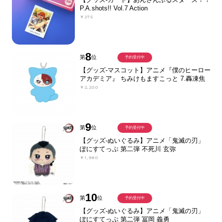
P.A.shots!! Vol.7 Action
￥275
8
第
位
予約受付中
【グッズ-マスコット】アニメ『僕のヒーロー
アカデミア』 ちみけもますこっと 7.轟凍焦
￥2,200
9
第
位
予約受付中
【グッズ-ぬいぐるみ】アニメ「鬼滅の刃」
ぽにすてっぷ 第二弾 不死川 玄弥
￥1,980
10
第
位
予約受付中
【グッズ-ぬいぐるみ】アニメ「鬼滅の刃」
ぽにすてっぷ 第二弾 冨岡 義勇