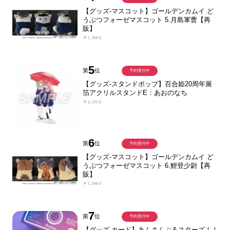
【グッズ-マスコット】ゴールデンカムイ ど
うぶつフォーゼマスコット 5.月島軍曹【再
販】
￥1,980
5
第
位
予約受付中
【グッズ-スタンドポップ】百合姫20周年展
箔アクリルスタンドE：あおのなち
￥2,200
6
第
位
予約受付中
【グッズ-マスコット】ゴールデンカムイ ど
うぶつフォーゼマスコット 6.鯉登少尉【再
販】
￥1,980
7
第
位
予約受付中
【グッズ-カード】あんさんぶるスターズ！！