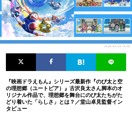
アニメ映画一覧
実写化映画一覧
今期アニメ曜日別一覧
春アニメ
夏アニメ
2023-03-02 19:00
秋アニメ
冬アニメ
男性声優/女性声優一覧
FOLLOW US
『映画ドラえもん』シリーズ最新作『のび太と空
の理想郷（ユートピア）』古沢良太さん脚本のオ
リジナル作品で、理想郷を舞台にのび太たちがた
どり着いた「らしさ」とは？／堂山卓見監督イン
タビュー