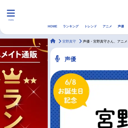
menu
HOME
ランキング
トレンド
アニメ
声優
HOME
ランキング
アニ
animateTimes
宮野真守
声優・宮野真守さん、アニメ
マンガ・ラノベ
ゲーム・アプリ
音楽
声優
最新記事一覧
アニメ記事一覧
声優記事一覧