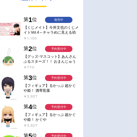
1
第
位
発売中
【くじメイト】今井文也のくじメ
イトVol.4～チャラめに見える幼
馴染、実は一途で独占欲が強いん
￥1,100
です～
2
第
位
予約受付中
【グッズ-マスコット】あんさん
ぶるスターズ！！ おまんじゅう
にぎにぎマスコット ねくすと2
￥770
Hbox
3
第
位
予約受付中
【フィギュア】るかっぷ 超かぐ
や姫！ 酒寄彩葉
￥3,927
4
第
位
予約受付中
【フィギュア】るかっぷ 超かぐ
や姫！ かぐや
￥3,927
5
第
位
予約受付中