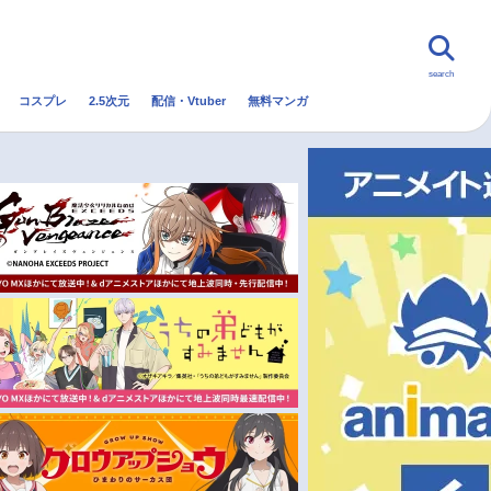
search
コスプレ
2.5次元
配信・Vtuber
無料マンガ
んなの声
グッズ
映画
・Vtuber
トレンド
無料マンガ
秋アニメ
冬アニメ