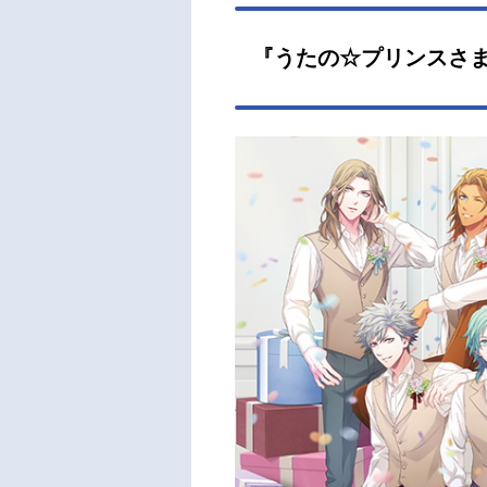
『うたの☆プリンスさま