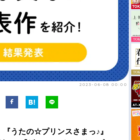
2023-06-08 00:00
、『うたの☆プリンスさまっ♪』