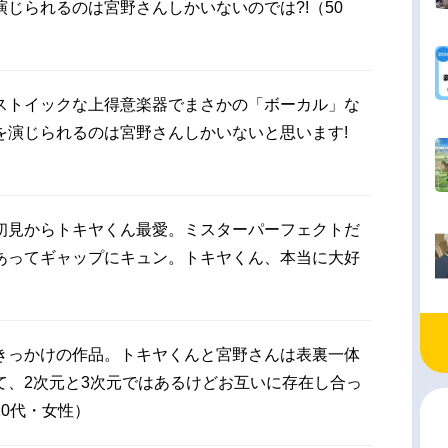
じられるのは宮野さんしかいないのでは?!（50
ストイックな上得意楽器でまさかの「ボーカル」な
を演じられるのは宮野さんしかいないと思います!
初見からトキヤくん最愛。ミスターパーフェクトだ
あってギャップにキュン。トキヤくん、本当に大好
きっかけの作品。トキヤくんと宮野さんは表裏一体
て、2次元と3次元ではあるけどお互いに存在し合っ
0代・女性）