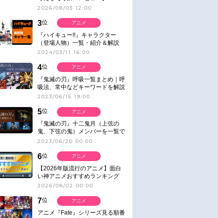
2026/08/03 12:00
3
位
アニメ
『ハイキュー!!』キャラクター
（登場人物）一覧・紹介＆解説
2024/03/11 16:00
4
位
アニメ
『鬼滅の刃』呼吸一覧まとめ｜呼
吸法、常中などキーワードを解説
2023/06/15 19:00
5
位
アニメ
『鬼滅の刃』十二鬼月（上弦の
鬼、下弦の鬼）メンバーを一覧で
紹介＆解説（登場鬼の情報まと
2023/06/20 00:00
め）
6
位
アニメ
【2026年版流行のアニメ】面白
い神アニメおすすめランキング
【名作・話題作】｜ジャンル別人
2026/08/02 00:00
気作品をピックアップ
7
位
アニメ
アニメ『Fate』シリーズ見る順番