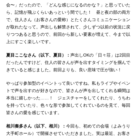
会〜」だったので、「どんな感じになるのかな？」と思っていた
語は、日々荘の共有スペースで日向
ら、記憶が飛ぶくらいあっという間でした！ 昼と夜の部の両方
さん主催のパーティーを行うという
お話です。会場全体に届くような大
で、住人さん（お客さんの愛称）とたくさんコミュニケーション
きな声で日向さんは「本日はお集ま
が取れたなって。声出しも解禁されて、少しずつ以前の状況に戻
りいただき、ありがとうございまー
りつつあると思うので、前回から新しい要素が増えて、今まで以
す！」と叫びます。すると、すかさ
上にすごく楽しいです。
ず「ここ私たちの家でしょうが！」
と相川さんからするどいツッコミ...
夏目ここなさん（以下、夏目）：
声出しOKの「日々荘」は2回目
だったんですけど、住人の皆さんが声を出すタイミングを掴んで
きていると感じました。前回よりも、良い意味で圧が強い！
やっぱり参加型のイベントって良いですね。私もライブやイベン
トで声を出すのが好きなので、皆さんが声を出してくれる瞬間は
本当に嬉しかった……！ ジェスチャーをしてくれたり、うちわ
を持っていたり、色々な形で参加してくれているのを見て、毎回
皆さんの愛を感じています。
相川奏多さん（以下、相川）：
今回も、初めての会場（よみうり
大手町ホール）で開催させていただきました。実は最近、お客さ