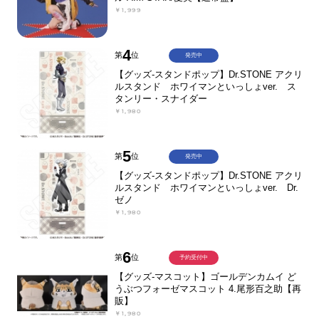
￥1,999
4
第
位
発売中
【グッズ-スタンドポップ】Dr.STONE アクリ
ルスタンド ホワイマンといっしょver. ス
タンリー・スナイダー
￥1,980
5
第
位
発売中
【グッズ-スタンドポップ】Dr.STONE アクリ
ルスタンド ホワイマンといっしょver. Dr.
ゼノ
￥1,980
6
第
位
予約受付中
【グッズ-マスコット】ゴールデンカムイ ど
うぶつフォーゼマスコット 4.尾形百之助【再
販】
￥1,980