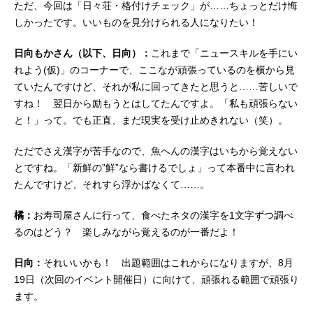
ただ、今回は「日々荘・格付けチェック」が……ちょっとだけ悔
しかったです。いいものを見分けられる人になりたい！
日向もかさん（以下、日向）：
これまで「ニュースキルを手にい
れよう(仮)」のコーナーで、ここなが頑張っているのを横から見
ていたんですけど、それが私に回ってきたと思うと……苦しいで
すね！ 翌日から励もうとはしてたんですよ。「私も頑張らない
と！」って。でも正直、まだ現実を受け止めきれない（笑）。
ただでさえ漢字が苦手なので、魚へんの漢字はいちから覚えない
とですね。「新鮮の”鮮”なら書けるでしょ」って本番中に言われ
たんですけど、それすら浮かばなくて……。
橘：
お寿司屋さんに行って、食べたネタの漢字を1文字ずつ調べ
るのはどう？ 楽しみながら覚えるのが一番だよ！
日向：
それいいかも！ 出題範囲はこれからになりますが、8月
19日（次回のイベント開催日）に向けて、頑張れる範囲で頑張り
ます。