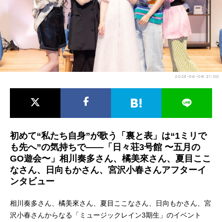
アニメ映画一覧
実写化映画一覧
今期アニメ曜日別一覧
春アニメ
夏アニメ
2023-06-08 21:00
秋アニメ
冬アニメ
男性声優/女性声優一覧
FOLLOW US
初めて“私たち自身”が歌う「裏と表」は“1ミリで
も先へ”の気持ちで――「日々荘3号館 〜五⽉の
GO遊会〜」相川奏多さん、橘美來さん、夏目ここ
なさん、日向もかさん、宮沢小春さんアフターイ
ンタビュー
相川奏多さん、橘美來さん、夏目ここなさん、日向もかさん、宮
沢小春さんからなる「ミュージックレイン3期生」のイベント