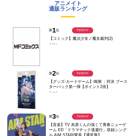
アニメイト
通販ランキング
1
第
位
予約受付中
【コミック】魔法少女ノ魔女裁判(2)
￥924
2
第
位
予約受付中
【グッズ-カードゲーム】鳴潮 ：対決 ブース
ターパック第一弾【ポイント2倍】
￥440
3
第
位
予約受付中
【音楽】TV 灰原くんの強くて青春ニューゲ
ーム ED「ドラマチック逃避行」収録シング
ル AIM STAR/愛美【通常盤】