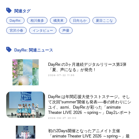
関連タグ
DayRe:
相川奏多
橘美來
日向もか
夏目ここな
宮沢小春
インタビュー
声優
DayRe: 関連ニュース
DayRe:の3ヶ月連続デジタルリリース第1弾
「夏、声になる」が発売！
2026-07-22 11:55
DayRe:は年間応援大使ラストステージ。そし
て次回“summer”開催も発表──春の終わりにシ
ユイ、asmi、DayRe:が彩った「animate
Theater LIVE 2026 ～spring～」Day2レポート
2026-06-27 20:00
初の2Days開催となったアニメイト主催
「animate Theater LIVE 2026 ～spring～」最