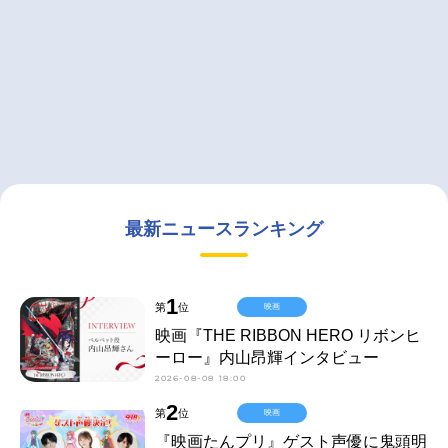
最新ニュースランキング
1
第
位
映画
映画『THE RIBBON HERO リボンヒ
ーロー』内山昂輝インタビュー
2026-08-08 18:00
2
第
位
映画
『映画たんプリ』ゲスト声優に鬼頭明