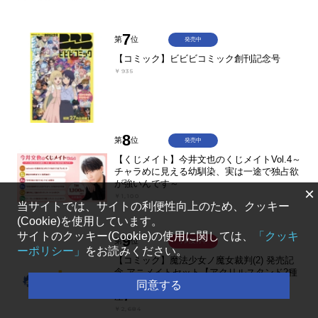
7
第
位
発売中
【コミック】ビビビコミック創刊記念号
￥935
8
第
位
発売中
【くじメイト】今井文也のくじメイトVol.4～
チャラめに見える幼馴染、実は一途で独占欲
が強いんです～
×
￥1,100
当サイトでは、サイトの利便性向上のため、クッキー
(Cookie)を使用しています。
サイトのクッキー(Cookie)の使用に関しては、
「クッキ
9
第
位
予約受付中
ーポリシー」
をお読みください。
【コミック】魔法少女ノ魔女裁判(2) 発売記
念 アニメイトセット【アクリルスタンド2種
セット購入用シリアル付き】【完全受注生
同意する
産】
￥2,684