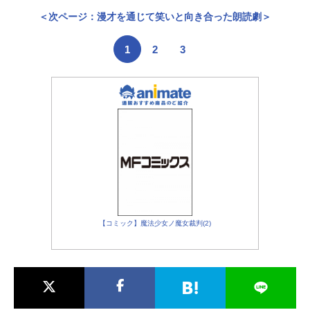
＜次ページ：漫才を通じて笑いと向き合った朗読劇＞
1
2
3
【コミック】魔法少女ノ魔女裁判(2)