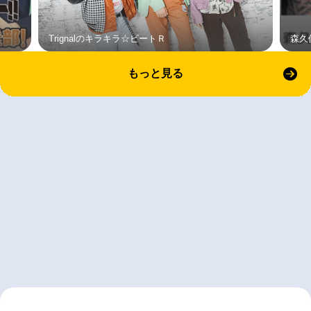
Trignalのキラキラ☆ビートＲ
森久
もっと見る