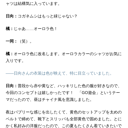
ャツは結構気に入っています。
日向：
コガネムシはもっと緑じゃない？
橘：
じゃあ……オーロラ色！
一同：
（笑）。
橘：
オーロラ色に改名します。オーロラカラーのシャツがお気に
入りです。
――日向さんの衣装は色が映えて、特に目立っていました。
日向：
普段から赤や黄など、ハッキリした色の服が好きなので、
今回のコンセプトは嬉しかったです！ 「GO遊会」というテー
マだったので、昼はチャイナ風を意識しました。
夜はバブリーな感じを出したくて、黄色のセットアップを太めの
ベルトで締めて、靴下とスリッパも全部黄色で固めました。とに
かく私好みの洋服だったので、この夏もたくさん着ていきたいで