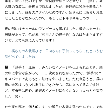
事前に聞いてたのですが、最初は全然ピンと来なくて（笑）。昼
の部の衣装は、最後まで悩みましたが、最終的に私服を着ること
にしました。好みのスタイルなのですが、皆さんにはあまりお見
せしたことがなかったので、ちょっとドキドキもしつつ……。
夜の部にはチュールのワンピースを選びました。最近スカートに
興味があって、色が赤（相川さんの担当色）なのはたまたまです
けど、とても気に入っています！
――橘さんの衣装選びは、日向さんに手伝ってもらったというお
話が出ていましたね。
橘：
「派手！ 原色！」みたいなイメージを伝えられたとき、頭
の中に宇宙が広がって……。決めきれなかったので、”派手”のエ
キスパートであるもかに助けを乞いました。ただ今思うと、昼の
部の衣装はもう少し派手にできたかも。気に入ってるんですけ
ど、本番中は内心、豪遊のイメージに合うかなとちょっと不安で
した（笑）。
ただ夜の部は、個人的にすごい派手な衣装を選べたんです。それ