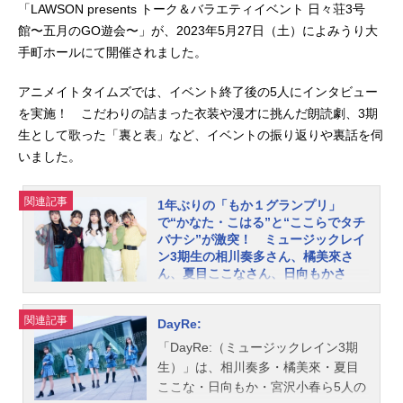
「LAWSON presents トーク＆バラエティイベント 日々荘3号
館〜五⽉のGO遊会〜」が、2023年5月27日（土）によみうり大
手町ホールにて開催されました。
アニメイトタイムズでは、イベント終了後の5人にインタビュー
を実施！ こだわりの詰まった衣装や漫才に挑んだ朗読劇、3期
生として歌った「裏と表」など、イベントの振り返りや裏話を伺
いました。
関連記事
1年ぶりの「もか１グランプリ」
で“かなた・こはる”と“ここらでタチ
バナシ”が激突！ ミュージックレイ
ン3期生の相川奏多さん、橘美來さ
ん、夏目ここなさん、日向もかさ
ん、宮沢小春さんによる『日々荘3号
館〜五⽉のGO遊会〜』夜の部をレポ
関連記事
DayRe:
ート
「DayRe:（ミュージックレイン3期
2017年に開催された「第3回ミュー
生）」は、相川奏多・橘美來・夏目
ジックレインスーパー声優オーディ
ここな・日向もか・宮沢小春ら5人の
ション」で合格した、相川奏多さ