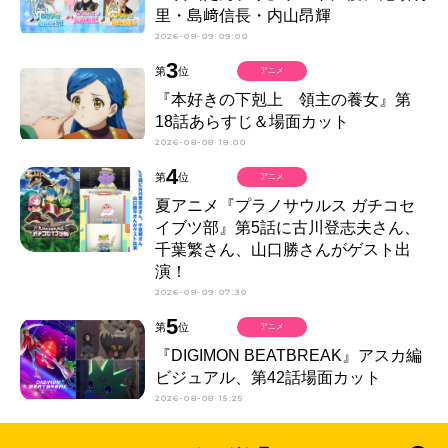
里・島﨑信長・内山昂輝
2026-08-09 09:00
3
第
位
アニメ
『本好きの下剋上 領主の養女』第
18話あらすじ＆場面カット
2026-08-08 18:00
4
第
位
アニメ
夏アニメ『プラノサウルス ガチコセ
イブツ部』第5話に古川登志夫さん、
千葉繁さん、山口勝さんがゲスト出
演！
2026-08-09 07:30
5
第
位
アニメ
『DIGIMON BEATBREAK』アスカ編
ビジュアル、第42話場面カット
2026-08-08 15:25