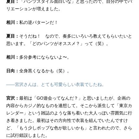
夏目：
「パンツスタイル面白いな」と思ったので、自分の中でバ
リエーションが増えました。
相川：
私の逆パターンだ！
夏目：
そうだね！ なので、奏多にいろいろ教えてもらいたいと
思います。「どのパンツがオススメ？」って（笑）。
相川：
多分参考にならないよ〜。
日向：
全身黒くなるかも（笑）。
――宮沢さんは、とても可愛らしい衣装でしたね。
宮沢：
最初は「GO遊会ってなんだ？」と思いましたが、企画の
内容からカジノ的なものを連想して。そこから派生して「東京カ
レンダー」という雑誌のような落ち着いた大人っぽい雰囲気に行
き着きました。最初はその方向性で衣装を組んでいたんですけ
ど、「もう少しポップな色が欲しいかも」と言われたので、さら
に試行錯誤しました。