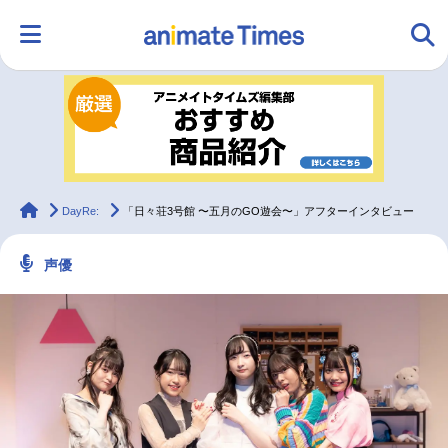
HOME
ランキング
アニメ
声優
ラジオ
みんなの声
グッズ
映画
animateTimes
DayRe:
「日々荘3号館 〜五⽉のGO遊会〜」アフターインタビュー
声優
マンガ・ラノベ
ゲーム・アプリ
音楽
コスプレ
2.5次元
配信・Vtuber
トレンド
無料マンガ
最新記事一覧
アニメ記事一覧
声優記事一覧