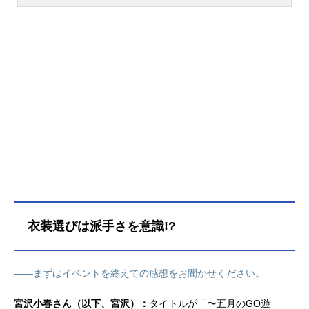
女性声優によるガールズユニット。
ん、橘美來さん、夏目ここなさん、
こちらではメンバーのプロフィー
日向もかさん、宮沢小春さんからな
ル・出演作やインタビュー・日々荘3
る「ミュージックレイン3期生」。そ
号館のレポート記事などをご紹介し
んな彼女らが出演するイベント『LA
ます。
WSONpresentsトーク＆バラエティ
イベント日々荘3号館〜五⽉のGO遊
会〜』が、2023年5月27日（土）、
東京・よみうり大手町ホールで開催
されました。『日々荘3号館』は3期
生の5人がシェアハウス「日々荘」の
住人という設定で企画が展開。5人が
ステージ上でお芝居をしたり、ゲー
ムをしたり、おしゃべりをしたり、
時には歌って踊ったりと笑顔あふれ
る「トーク＆バラエティショー」が
衣装選びは派手さを意識!?
繰り広げられます。今回は夜の部の
レポートをお届けします。1年ぶりに
開催された「もか1グランプリ」。軽
――まずはイベントを終えての感想をお聞かせください。
快なコントに会場からは拍手喝采！
まずは日々荘のオープニングの恒例
宮沢小春さん（以下、宮沢）：
タイトルが「〜五⽉のGO遊
「朗読劇」からスタート。今回の物