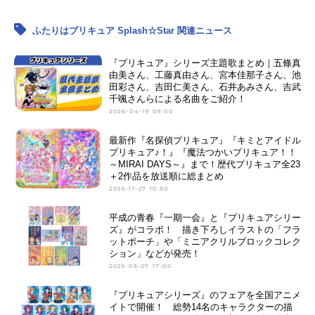
ふたりはプリキュア Splash☆Star 関連ニュース
『プリキュア』シリーズ主題歌まとめ｜五條真
由美さん、工藤真由さん、宮本佳那子さん、池
田彩さん、吉田仁美さん、石井あみさん、吉武
千颯さんらによる名曲をご紹介！
2026-04-19 09:00
最新作『名探偵プリキュア』『キミとアイドル
プリキュア♪！』『魔法つかいプリキュア！！
～MIRAI DAYS～』まで！歴代プリキュア全23
＋2作品を放送順に総まとめ
2025-11-27 10:30
平成の青春『一期一会』と『プリキュアシリー
ズ』がコラボ！ 描き下ろしイラストの「フラ
ットポーチ」や「ミニアクリルブロックコレク
ション」などが発売！
2025-03-07 17:00
『プリキュアシリーズ』のフェアを全国アニメ
イトで開催！ 総勢14名のキャラクターの描