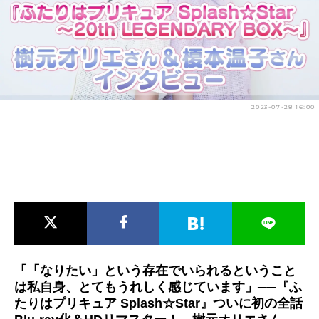
アニメ映画一覧
実写化映画一覧
今期アニメ曜日別一覧
春アニメ
夏アニメ
2023-07-28 16:00
秋アニメ
冬アニメ
男性声優/女性声優一覧
FOLLOW US
「「なりたい」という存在でいられるということ
は私自身、とてもうれしく感じています」──『ふ
たりはプリキュア Splash☆Star』ついに初の全話