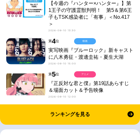
【今週の『ハンター×ハンター』】第
1王子の守護霊獣判明！ 第5＆第6王
子もTSK感染者に「有事」＜No.417
＞
2026-08-10 13:30
4
第
位
映画
実写映画『ブルーロック』新キャスト
に八木勇征・渡邊圭祐・夏生大湖
2026-08-10 15:00
5
第
位
アニメ
『正反対な君と僕』第19話あらすじ
＆場面カット＆予告映像
2026-08-10 12:00
ランキングを見る