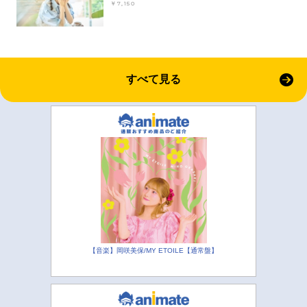
￥7,150
すべて見る
【音楽】岡咲美保/MY ETOILE【通常盤】