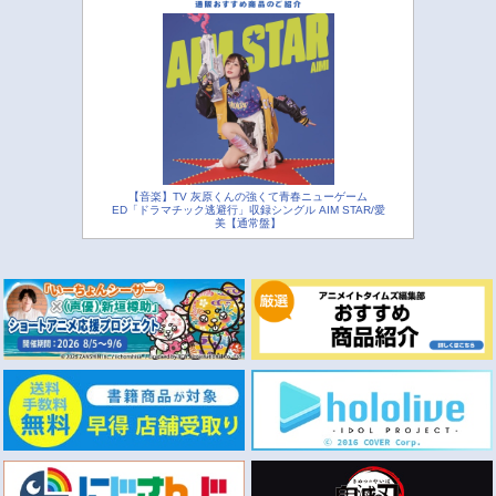
【音楽】TV 灰原くんの強くて青春ニューゲーム
ED「ドラマチック逃避行」収録シングル AIM STAR/愛
美【通常盤】