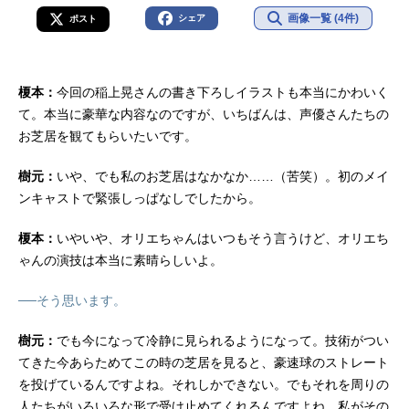
画像一覧 (4件)
シェア
ポスト
榎本：
今回の稲上晃さんの書き下ろしイラストも本当にかわいく
て。本当に豪華な内容なのですが、いちばんは、声優さんたちの
お芝居を観てもらいたいです。
樹元：
いや、でも私のお芝居はなかなか……（苦笑）。初のメイ
ンキャストで緊張しっぱなしでしたから。
榎本：
いやいや、オリエちゃんはいつもそう言うけど、オリエち
ゃんの演技は本当に素晴らしいよ。
──そう思います。
樹元：
でも今になって冷静に見られるようになって。技術がつい
てきた今あらためてこの時の芝居を見ると、豪速球のストレート
を投げているんですよね。それしかできない。でもそれを周りの
人たちがいろいろな形で受け止めてくれるんですよね。私がその