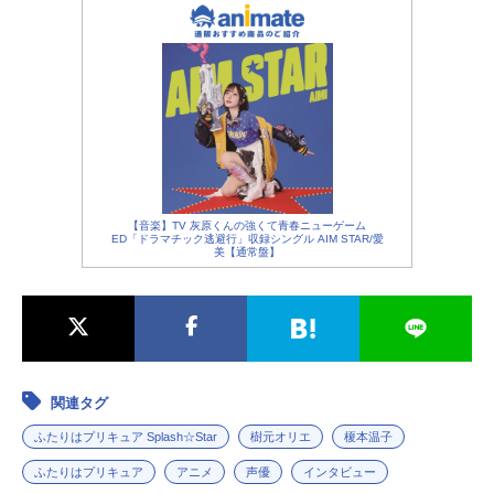
【音楽】TV 灰原くんの強くて青春ニューゲーム
ED「ドラマチック逃避行」収録シングル AIM STAR/愛
美【通常盤】
関連タグ
ふたりはプリキュア Splash☆Star
樹元オリエ
榎本温子
ふたりはプリキュア
アニメ
声優
インタビュー