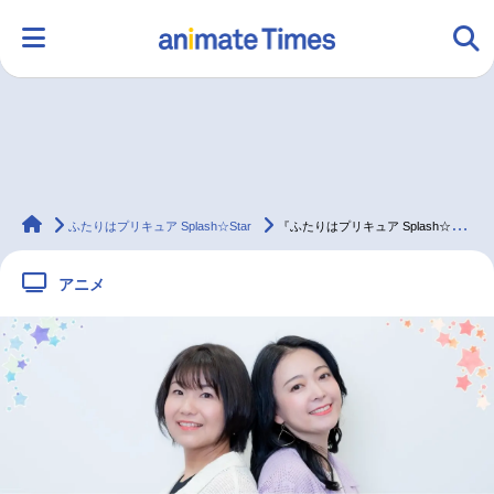
HOME
ランキング
アニメ
声優
animateTimes
ラジオ
みんなの声
グッズ
映画
ふたりはプリキュア Splash☆Star
『ふたりはプリキュア Splash☆Star ～20th LEGENDARY BOX～』樹元オリエ＆榎本温子 対談
アニメ
マンガ・ラノベ
ゲーム・アプリ
音楽
コスプレ
2.5次元
配信・Vtuber
トレンド
無料マンガ
最新記事一覧
アニメ記事一覧
声優記事一覧