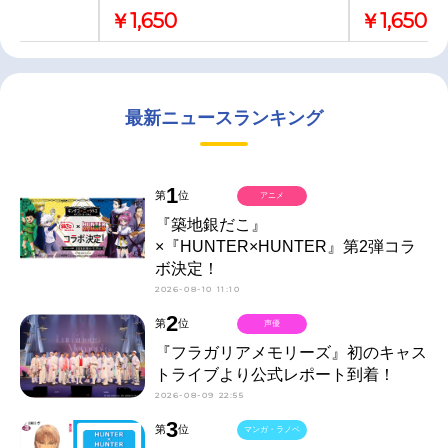
￥1,650
￥1,650
最新ニュースランキング
1
第
位
アニメ
『築地銀だこ』
×『HUNTER×HUNTER』第2弾コラ
ボ決定！
2026-08-10 11:10
2
第
位
声優
『フラガリアメモリーズ』初のキャス
トライブより公式レポート到着！
2026-08-09 22:55
3
第
位
マンガ・ラノベ