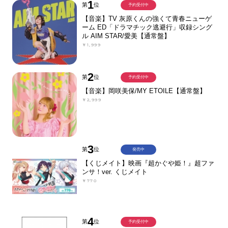
1
第
位
予約受付中
【音楽】TV 灰原くんの強くて青春ニューゲ
ーム ED「ドラマチック逃避行」収録シング
ル AIM STAR/愛美【通常盤】
￥1,999
2
第
位
予約受付中
【音楽】岡咲美保/MY ETOILE【通常盤】
￥2,999
3
第
位
発売中
【くじメイト】映画『超かぐや姫！』超ファ
ンサ！ver. くじメイト
￥770
4
第
位
予約受付中