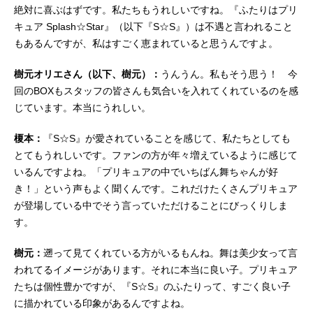
絶対に喜ぶはずです。私たちもうれしいですね。『ふたりはプリ
キュア Splash☆Star』（以下『S☆S』）は不遇と言われること
もあるんですが、私はすごく恵まれていると思うんですよ。
樹元オリエさん（以下、樹元）：
うんうん。私もそう思う！ 今
回のBOXもスタッフの皆さんも気合いを入れてくれているのを感
じています。本当にうれしい。
榎本：
『S☆S』が愛されていることを感じて、私たちとしても
とてもうれしいです。ファンの方が年々増えているように感じて
いるんですよね。「プリキュアの中でいちばん舞ちゃんが好
き！」という声もよく聞くんです。これだけたくさんプリキュア
が登場している中でそう言っていただけることにびっくりしま
す。
樹元：
遡って見てくれている方がいるもんね。舞は美少女って言
われてるイメージがあります。それに本当に良い子。プリキュア
たちは個性豊かですが、『S☆S』のふたりって、すごく良い子
に描かれている印象があるんですよね。