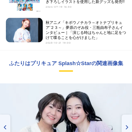
き下ろしイラストを使用した新グッズも発売!!
2024-07-19 16:30
秋アニメ「キボウノチカラ～オトナプリキュ
ア’２３～」夢原のぞみ役・三瓶由布子さんイ
ンタビュー｜「演じる時はちゃんと地に足をつ
けて喋ることを心がけました」
2023-10-21 19:00
ふたりはプリキュア Splash☆Starの関連画像集