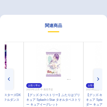
関連商品
お取り寄せ
お取り寄せ
2025年12月 中 発売予定
2025年12月 中 
ールスターズDX
【グッズ-タペストリー】ふたりはプリ
【グッズ-キー
 ～ミラクルダンス
キュア Splash☆Star タオルタペストリ
キュア Splas
ー キュアイーグレット
ダー キュアイ