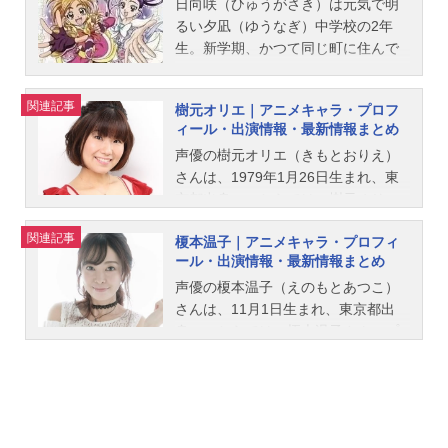
日向咲（ひゅうがさき）は元気で明
るい夕凪（ゆうなぎ）中学校の2年
生。新学期、かつて同じ町に住んで
いた美翔舞（みしょうまい）が同じ
クラスに転入生としてやってきてふ
関連記事
樹元オリエ｜アニメキャラ・プロフ
たりは再会します。9歳の夏祭りの
ィール・出演情報・最新情報まとめ
夜、ふたりは丘の上の大空の樹の元
声優の樹元オリエ（きもとおりえ）
で不思議な体験をしていたので
さんは、1979年1月26日生まれ、東
す・・・。ある日、ふたりはその木
京都出身。こちらでは、樹元オリエ
の元で、「泉の郷（いずみのさ
さんのオススメ記事をご紹介！
と）」からやってきたフラッピとチ
関連記事
榎本温子｜アニメキャラ・プロフィ
ョッピに出会い「伝説の戦士プリキ
ール・出演情報・最新情報まとめ
ュア」に変身します!滅びの国「ダー
声優の榎本温子（えのもとあつこ）
クフォール」によって乗っ取られそ
さんは、11月1日生まれ、東京都出
うになっている、“世界樹（せかいじ
身。こちらでは、榎本温子さんのプ
ゅ）”と“７つの泉”を取り戻すため
ロフィールと関連記事を紹介しま
に、ふたりは邪悪な力に立ち向か
す。
う！作品名ふたりはプリキュアSplas
h☆Star放送形態TVアニメシリーズプ
リキュアスケジュール2006年2月5日
（日）～2007年1月28日（日）テレ