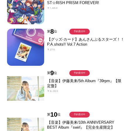
ST☆RISH PRISM FOREVER!
￥1,650
8
第
位
予約受付中
【グッズ-カード】あんさんぶるスターズ！！
P.A.shots!! Vol.7 Action
￥275
9
第
位
予約受付中
【音楽】伊藤美来/5th Album『39rpm』【限
定盤】
￥6,050
10
第
位
予約受付中
【音楽】伊藤美来/10th ANNIVERSARY
BEST Album『swirl』【完全生産限定】