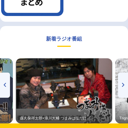
新着ラジオ番組
森久保祥太郎×浪川大輔 つまみは塩だけ
Tri