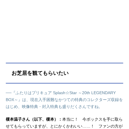
ビ朝日系にて話数全49話キャスト日
向咲／キュアブルーム：樹元オリエ
美翔舞／キュアイーグレット：榎本
温子日向みのり：齋藤彩夏星野健
太：竹内順子フラッピ：山口勝平チ
ョッピ：松来未祐ゴーヤーン：森川
智之カレハーン：千葉一伸モエルン
バ：難波圭一ドロドロン：岩田光央
ミズ・シタターレ：松井菜桜子キン
トレスキー：小杉十郎太霧生満：渕
崎ゆり子霧生薫：今井由香ムープ：
お芝居を観てもらいたい
渕崎ゆり子...
──『ふたりはプリキュア Splash☆Star ～20th LEGENDARY
BOX～』は、現在入手困難なかつての特典のコレクターズ収録を
はじめ、映像特典・封入特典も盛りだくさんですね。
榎本温子さん（以下、榎本）：
本当に！ 今ボックスを手に取ら
せてもらっていますが、とにかくかわいい……！ ファンの方が