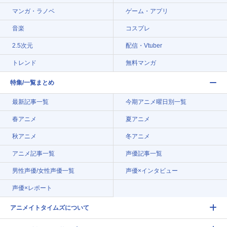
マンガ・ラノベ
ゲーム・アプリ
音楽
コスプレ
2.5次元
配信・Vtuber
トレンド
無料マンガ
特集/一覧まとめ
最新記事一覧
今期アニメ曜日別一覧
春アニメ
夏アニメ
秋アニメ
冬アニメ
アニメ記事一覧
声優記事一覧
男性声優/女性声優一覧
声優×インタビュー
声優×レポート
アニメイトタイムズについて