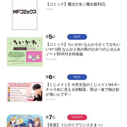
【コミック】魔法少女ノ魔女裁判(2)
￥924
5
第
位
発売中
【コミック】ちいかわ なんか小さくてかわい
いやつ(8) なんか人魚の島のひみつのふせん&
ノートBOX付き特装版
￥4,400
6
第
位
発売中
【くじメイト】今井文也のくじメイトVol.4～
チャラめに見える幼馴染、実は一途で独占欲
が強いんです～
￥1,100
7
第
位
予約受付中
【音楽】うたの☆プリンスさまっ♪