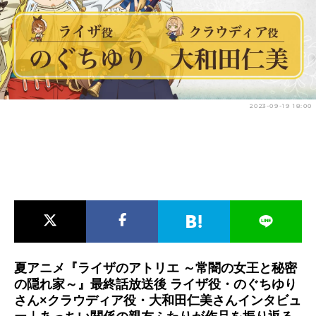
アニメ映画一覧
実写化映画一覧
今期アニメ曜日別一覧
春アニメ
夏アニメ
2023-09-19 18:00
秋アニメ
冬アニメ
男性声優/女性声優一覧
FOLLOW US
夏アニメ『ライザのアトリエ ～常闇の女王と秘密
の隠れ家～』最終話放送後 ライザ役・のぐちゆり
さん×クラウディア役・大和田仁美さんインタビュ