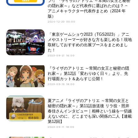
プ-』『ライザのアトリエ ～常闇の女王と秘密
の隠れ家～』など代表作に選ばれたのは？ −
アニメキャラクター代表作まとめ（2024 年
版）
2024-12-20 00:00
「東京ゲームショウ2023（TGS2023）」アニ
メやストリーマーが好きな方も楽しめる！現地
取材しておすすめの出展ブースをまとめまし
た！
2023-09-21 16:00
『ライザのアトリエ ～常闇の女王と秘密の隠
れ家～』第12話「変わりゆく日々」より、先
行場面カット＆あらすじ公開！
2023-09-15 18:00
夏アニメ『ライザのアトリエ ～常闇の女王と
秘密の隠れ家～』第11話放送後 リラ役・照井
春佳さんインタビュー｜相棒という線を一切越
えないのに、どこまでも深い関係の二人【連載
第12回】
2023-09-11 18:00