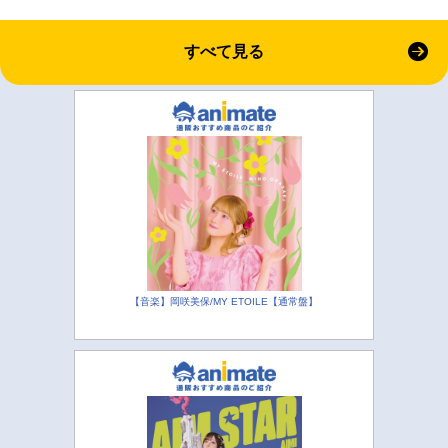
すべて見る
【音楽】岡咲美保/MY ETOILE【通常盤】