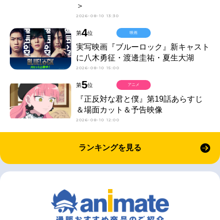
＞
2026-08-10 13:30
4
第
位
映画
実写映画『ブルーロック』新キャスト
に八木勇征・渡邊圭祐・夏生大湖
2026-08-10 15:00
5
第
位
アニメ
『正反対な君と僕』第19話あらすじ
＆場面カット＆予告映像
2026-08-10 12:00
ランキングを見る