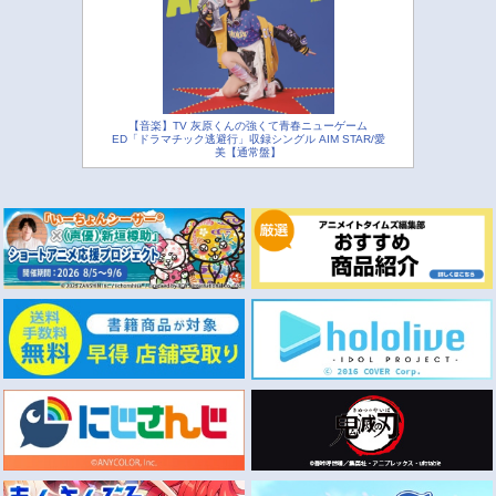
【音楽】TV 灰原くんの強くて青春ニューゲーム
ED「ドラマチック逃避行」収録シングル AIM STAR/愛
美【通常盤】