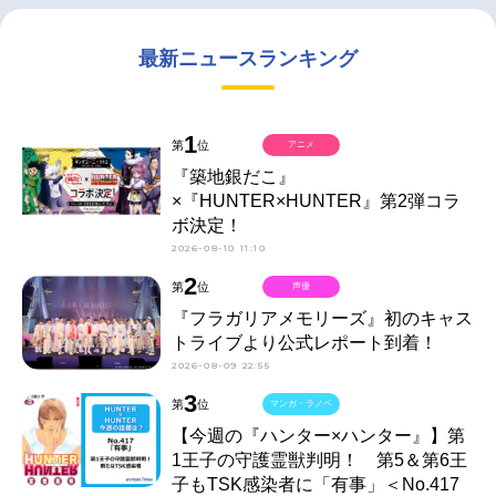
最新ニュースランキング
1
第
位
アニメ
『築地銀だこ』
×『HUNTER×HUNTER』第2弾コラ
ボ決定！
2026-08-10 11:10
2
第
位
声優
『フラガリアメモリーズ』初のキャス
トライブより公式レポート到着！
2026-08-09 22:55
3
第
位
マンガ・ラノベ
【今週の『ハンター×ハンター』】第
1王子の守護霊獣判明！ 第5＆第6王
子もTSK感染者に「有事」＜No.417