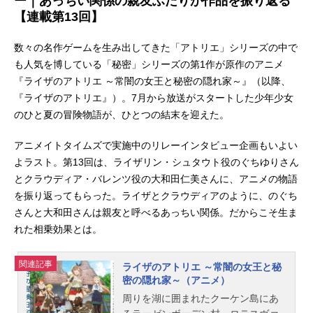
ー｜あっちい関係の親友ふたりが作品を振り返る
【連載第13回】
数々の名作ゲームを生み出してきた「アトリエ」シリーズの中で
も人気を博している「秘密」シリーズの第1作が原作のアニメ
『ライザのアトリエ ～常闇の女王と秘密の隠れ家～』（以降、
『ライザのアトリエ』）。7月から放送がスタートした少年少女
のひと夏の冒険物語が、ひとつの結末を迎えた。
アニメイトタイムズで実施中のリレーインタビュー企画もいよい
よラスト。第13回は、ライザリン・シュタウト役のぐちゆりさん
とクラウディア・バレンツ役の大和田仁美さんに、アニメの物語
を振り返ってもらった。ライザとクラウディアのように、のぐち
さんと大和田さんは親友と呼べるあっちい関係。だからこそ生ま
れた相乗効果とは。
関連記事
ライザのアトリエ ～常闇の女王と秘
密の隠れ家～（アニメ）
周りを湖に囲まれたクーケン島にあ