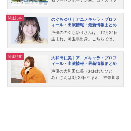
るラーゼンボーデン村。ロテスヴァ
ッサ王国の辺境にあるこの村では、
穏やかな時間が流れている。そんな
関連記事
のぐちゆり｜アニメキャラ・プロフ
刺激が少ない村での暮らしに活力を
ィール・出演情報・最新情報まとめ
持て余していたのは、平凡で特徴が
ないことが特徴の少女、ライザ。
声優ののぐちゆりさんは、12月24日
「あーあ。何か面白いことないか
生まれ、埼玉県出身。こちらでは、
な。」窮屈で退屈な村、そこに身を
のぐちゆりさんのオススメ記事をご
置く“なんてことない農家の娘”である
紹介！
関連記事
大和田仁美｜アニメキャラ・プロフ
自分に不満を抱いていたライザは、
ィール・出演情報・最新情報まとめ
ある日、幼馴染みのレントやタオと
こっそり小舟に乗り込み、島の対岸
声優の大和田仁美（おおわだひと
へはじめての冒険に出かける。そこ
み）さんは3月23日生まれ、神奈川県
で出会ったのは、“錬金術”という不思
出身。『SHIROBAKO』の今井みど
議な力を使う一人の男だった。その
り役をはじめ、『私に天使が舞い降
力に魅せられたライザは、錬金術を
りた！』の種村小依役など、人気作
教えてほしいと頼み込む。“なんてこ
品のキャラクターを演じています。
とない農家の娘”から“錬金術士”へ。
こちらでは、大和田仁美さんのオス
これまでの遊びとは違う、自分たち
スメ記事をご紹介！
だけの“ひと夏の冒険”が始まる――。
25周年を迎えた「アトリエ」シリー