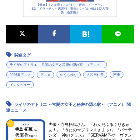
【音楽】TV 灰原くんの強くて青春ニューゲーム
ED「ドラマチック逃避行」収録シングル AIM STAR/愛
美【通常盤】
関連タグ
ライザのアトリエ ～常闇の女王と秘密の隠れ家～（アニメ）
2026夏アニメ
アニメ
のぐちゆり
大和田仁美
声優
インタビュー
ライザのアトリエ ～常闇の女王と秘密の隠れ家～（アニメ） 関
連ニュース
声優・寺島拓篤さん、『わんだふるぷりきゅ
あ！』『うたの☆プリンスさまっ♪』『バーテ
ンダー 神のグラス』『SERVAMP-サーヴァン