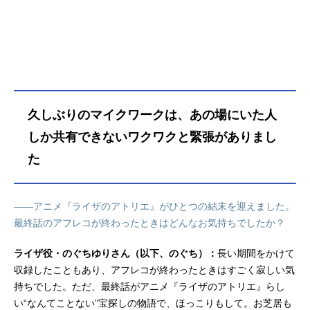
ズの人気作『ライザのアトリエ』が
遂にアニメ化！作品名ライザのアト
リエ～常闇の女王と秘密の隠れ家～
（アニメ）放送形態TVアニメシリー
ズライザのアトリエスケジュール202
3年7月1日（土）〜2023年9月16日
（土）TOKYOMXほか話数全12話キ
久しぶりのマイクワークは、あの場にいた人
ャストライザリン・シュタウト：の
ぐちゆりクラウディア・バレンツ：
しか共有できないワクワクと緊張がありまし
大和田仁美レント・マルスリンク...
た
――アニメ『ライザのアトリエ』がひとつの結末を迎えました。
最終話のアフレコが終わったときはどんなお気持ちでしたか？
ライザ役・のぐちゆりさん（以下、のぐち）：
長い期間をかけて
収録したこともあり、アフレコが終わったときはすごく寂しい気
持ちでした。ただ、最終話がアニメ『ライザのアトリエ』らし
い“なんてことない”宝探しの物語で、ほっこりもして。お芝居も