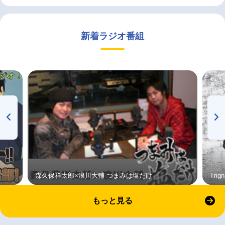
新着ラジオ番組
森久保祥太郎×浪川大輔 つまみは塩だけ
Tri
もっと見る