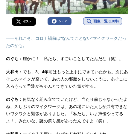
画像一覧 (10件)
シェア
ポスト
――それこそ、コロナ禍前は“なんてことない”マイクワークだっ
たのかも。
のぐち：
確かに！ 私たち、すごいことしてたんだな（笑）。
大和田：
でも、3、4年前はもっと上手にできていたかも。次にあ
そこのマイクが空いて、あの人の邪魔をしないように、あそこに
入ろうって予測がちゃんとできていた気がする。
のぐち：
何気なく組み立てていたけど、当たり前じゃなかったよ
ね。久しぶりのマイクワークは、あの場にいた人しか共有できな
いワクワクと緊張がありました。「私たち、いま声優やってる
よ！」みたいな、謎の祭り感があったんですよ（笑）。
大和田：
マイク入る度に、なぜかドヤ顔していたよね。