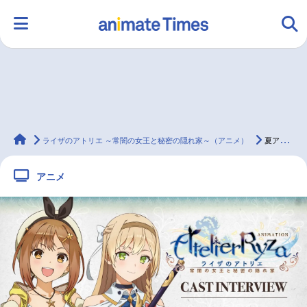
HOME
ランキング
アニメ
声優
animateTimes
ラジオ
みんなの声
グッズ
映画
ライザのアトリエ ～常闇の女王と秘密の隠れ家～（アニメ）
夏アニメ『ライザのアトリエ』最終話放送後 のぐちゆりさん×大和田仁美さんインタビュー【連載第13回】
アニメ
マンガ・ラノベ
ゲーム・アプリ
音楽
コスプレ
2.5次元
配信・Vtuber
トレンド
無料マンガ
最新記事一覧
アニメ記事一覧
声優記事一覧