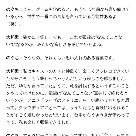
のぐち：
うん。ゲームも含めると、もう4、5年前から言い続けて
いるから。世界で一番この言葉を言っている可能性あるよ
（笑）。
大和田：
確かに（笑）。でも、「これが最後の“なんてことな
い”になるのか」みたいな寂しさを感じていたよね。
のぐち：
そうなの。それぐらい思い入れのある言葉です。
大和田：
私はキャストの方々と仲良く、楽しくアフレコできてい
たからこそ、もう終わっちゃうんだという寂しさを感じました。
ただ、ゆりが言っていたように、竜を討伐するというすごいこと
をやってのけたのに、最後は“なんてことない”宝探しで終わると
いうのが、アニメ『ライザのアトリエ』らしい終わり方だなと思
って。クラウディアにとっては、ライザたちと冒険に出られるこ
とがすごく嬉しかったと思います。台本からうきうきが伝わって
きて、私も楽しく収録できました。
のぐち：
マイクワークも楽しかったですね。私が「宝！」って言