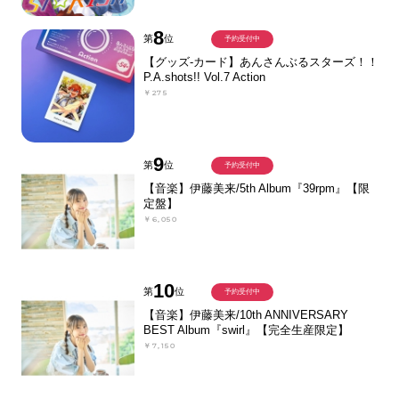
8
第
位
予約受付中
【グッズ-カード】あんさんぶるスターズ！！
P.A.shots!! Vol.7 Action
￥275
9
第
位
予約受付中
【音楽】伊藤美来/5th Album『39rpm』【限
定盤】
￥6,050
10
第
位
予約受付中
【音楽】伊藤美来/10th ANNIVERSARY
BEST Album『swirl』【完全生産限定】
￥7,150