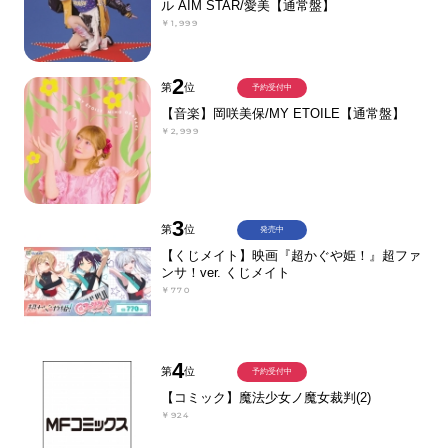
ル AIM STAR/愛美【通常盤】
￥1,999
2
第
位
予約受付中
【音楽】岡咲美保/MY ETOILE【通常盤】
￥2,999
3
第
位
発売中
【くじメイト】映画『超かぐや姫！』超ファ
ンサ！ver. くじメイト
￥770
4
第
位
予約受付中
【コミック】魔法少女ノ魔女裁判(2)
￥924