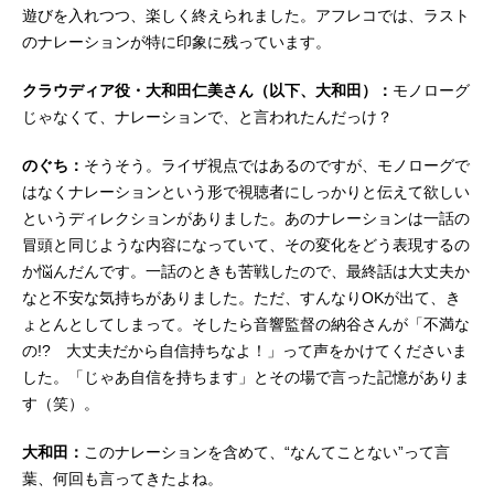
遊びを入れつつ、楽しく終えられました。アフレコでは、ラスト
のナレーションが特に印象に残っています。
クラウディア役・大和田仁美さん（以下、大和田）：
モノローグ
じゃなくて、ナレーションで、と言われたんだっけ？
のぐち：
そうそう。ライザ視点ではあるのですが、モノローグで
はなくナレーションという形で視聴者にしっかりと伝えて欲しい
というディレクションがありました。あのナレーションは一話の
冒頭と同じような内容になっていて、その変化をどう表現するの
か悩んだんです。一話のときも苦戦したので、最終話は大丈夫か
なと不安な気持ちがありました。ただ、すんなりOKが出て、き
ょとんとしてしまって。そしたら音響監督の納谷さんが「不満な
の!? 大丈夫だから自信持ちなよ！」って声をかけてくださいま
した。「じゃあ自信を持ちます」とその場で言った記憶がありま
す（笑）。
大和田：
このナレーションを含めて、“なんてことない”って言
葉、何回も言ってきたよね。