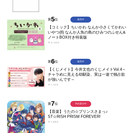
5
第
位
発売中
【コミック】ちいかわ なんか小さくてかわい
いやつ(8) なんか人魚の島のひみつのふせん&
ノートBOX付き特装版
￥4,400
6
第
位
発売中
【くじメイト】今井文也のくじメイトVol.4～
チャラめに見える幼馴染、実は一途で独占欲
が強いんです～
￥1,100
7
第
位
予約受付中
【音楽】うたの☆プリンスさまっ♪
ST☆RISH PRISM FOREVER!
￥1,650