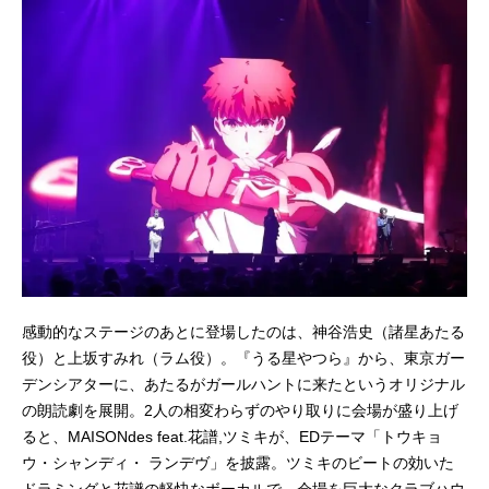
感動的なステージのあとに登場したのは、神谷浩史（諸星あたる
役）と上坂すみれ（ラム役）。『うる星やつら』から、東京ガー
デンシアターに、あたるがガールハントに来たというオリジナル
の朗読劇を展開。2人の相変わらずのやり取りに会場が盛り上げ
ると、MAISONdes feat.花譜,ツミキが、EDテーマ「トウキョ
ウ・シャンディ・ ランデヴ」を披露。ツミキのビートの効いた
ドラミングと花譜の軽快なボーカルで、会場を巨大なクラブハウ