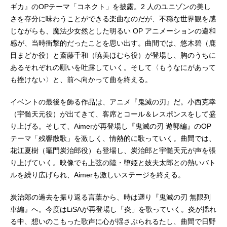
ギカ』のOPテーマ「コネクト」を披露。2 人のユニゾンの美し
さを存分に味わうことができる楽曲なのだが、不穏な世界観を感
じながらも、魔法少女然とした明るい OP アニメーションの違和
感が、当時衝撃的だったことを思い出す。曲間では、悠木碧（鹿
目まどか役）と斎藤千和（暁美ほむら役）が登場し、胸のうちに
あるそれぞれの願いを吐露していく。そして〈もうなにがあって
も挫けない〉と、前へ向かって曲を終える。
イベントの最後を飾る作品は、アニメ『鬼滅の刃』だ。小西克幸
（宇髄天元役）が出てきて、客席とコール＆レスポンスをして盛
り上げる。そして、Aimerが再登場し『鬼滅の刃 遊郭編』のOP
テーマ「残響散歌」を激しく、情熱的に歌っていく。曲間では、
花江夏樹（竈門炭治郎役）も登場し、炭治郎と宇髄天元が声を張
り上げていく。映像でも上弦の陸・堕姫と妓夫太郎との熱いバト
ルを繰り広げられ、Aimerも激しいステージを終える。
炭治郎の過去を振り返る言葉から、時は遡り『鬼滅の刃 無限列
車編』へ。今度はLiSAが再登場し「炎」を歌っていく。炎が揺れ
る中、想いのこもった歌声に心が揺さぶられるたし、曲間で日野