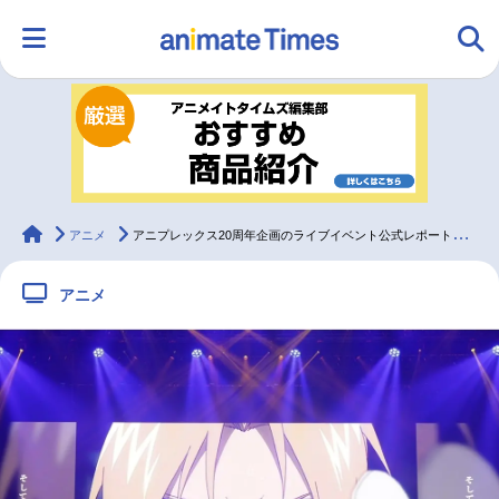
HOME
ランキング
アニメ
声優
ラジオ
みんなの声
グッズ
映画
animateTimes
アニメ
アニプレックス20周年企画のライブイベント公式レポートが到着
アニメ
マンガ・ラノベ
ゲーム・アプリ
音楽
コスプレ
2.5次元
配信・Vtuber
トレンド
無料マンガ
最新記事一覧
アニメ記事一覧
声優記事一覧