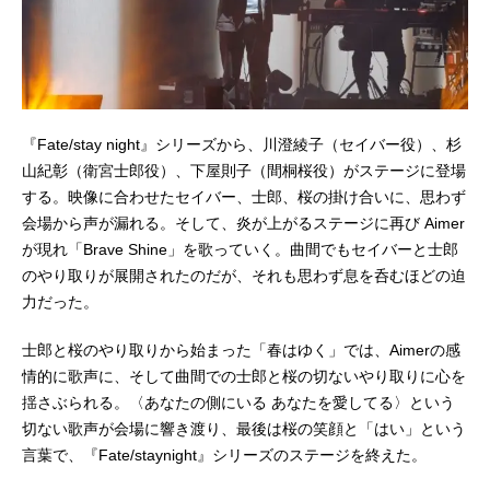
『Fate/stay night』シリーズから、川澄綾子（セイバー役）、杉
山紀彰（衛宮士郎役）、下屋則子（間桐桜役）がステージに登場
する。映像に合わせたセイバー、士郎、桜の掛け合いに、思わず
会場から声が漏れる。そして、炎が上がるステージに再び Aimer
が現れ「Brave Shine」を歌っていく。曲間でもセイバーと士郎
のやり取りが展開されたのだが、それも思わず息を呑むほどの迫
力だった。
士郎と桜のやり取りから始まった「春はゆく」では、Aimerの感
情的に歌声に、そして曲間での士郎と桜の切ないやり取りに心を
揺さぶられる。〈あなたの側にいる あなたを愛してる〉という
切ない歌声が会場に響き渡り、最後は桜の笑顔と「はい」という
言葉で、『Fate/staynight』シリーズのステージを終えた。