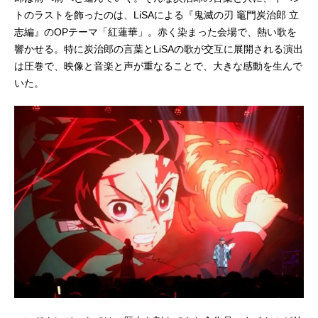
トのラストを飾ったのは、LiSAによる『鬼滅の刃 竈門炭治郎 立
志編』のOPテーマ「紅蓮華」。赤く染まった会場で、熱い歌を
響かせる。特に炭治郎の言葉とLiSAの歌が交互に展開される演出
は圧巻で、映像と音楽と声が重なることで、大きな感動を生んで
いた。