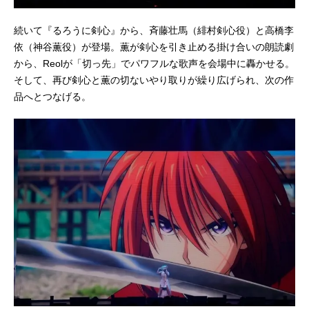
続いて『るろうに剣心』から、斉藤壮馬（緋村剣心役）と高橋李
依（神谷薫役）が登場。薫が剣心を引き止める掛け合いの朗読劇
から、Reolが「切っ先」でパワフルな歌声を会場中に轟かせる。
そして、再び剣心と薫の切ないやり取りが繰り広げられ、次の作
品へとつなげる。