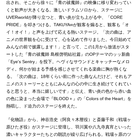
出され、そこから徐々に『青の祓魔師』の映像に移り変わってい
くと歓声が大きくなる。激しいドラムソロから、ステージに
UVERworldが降り立つと、青い炎が立ち上がる中、「CORE
PRIDE」を叩きつける。TAKUYA∞が観客を煽ると、観客も「オ
イ！オイ！」と声を上げて応える熱いステージ。「次の曲は、ア
ニメの世界観を心に受けて、心を込めて作りました。今日始めて
みんなの前で披露します！」と言って、この1月から放送がスタ
ートした『青の祓魔師 島根啓明結社篇』のOPテーマのッッ新曲
「Eye's Sentry」を投下。ヘヴィなサウンドとキャッチーなメロ
ディ。何かが始まる予感を感じさせてくれる楽曲に胸が熱くな
る。「次の曲は、18年くらい前に作った曲なんだけど、それもア
ニメのストーリーとともにみんなの心の中に生き続けてくれてい
ると思うと、本当に嬉しいです」と伝え、青い炎の色から赤い血
の色に染まった会場で『BLOOD＋』の「Colors of the Heart」を
熱唱し、ド迫力のステージを終えた。
『化物語』から、神谷浩史（阿良々木暦役）と斎藤千和（戦場ヶ
原ひたぎ役）がステージに登壇し、羽川翼や八九寺真宵といった
濃いキャラクターたちとの朗読が繰り広げられる。戦場ヶ原のツ