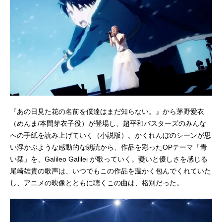
『あの日見た花の名前を僕達はまだ知らない。』から茅野愛衣
（めんま/本間芽衣子役）が登場し、超平和バスターズのみんな
への手紙を読み上げていく（小説版）。かくれんぼのシーンが思
い浮かぶような感動的な朗読から、作品を彩ったOPテーマ「青
い栞」を、Galileo Galilei が歌っていく。憂いと優しさを感じる
尾崎雄貴の歌声は、いつでもこの作品を温かく包んでくれていた
し、アニメの映像とともに聴くこの曲は、格別だった。