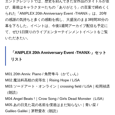
エンドクレジットでは、歴史を刻んできた全作品のタイトルが並
び、最後はキャラクターたちの「ありがとう」の言葉で締めくく
られた『ANIPLEX 20th Anniversary Event -THANX-』は、20年
の感謝の気持ちと多くの感動を残し、大盛況のまま3時間30分の
幕を下ろした。イベントは、今後1週間アーカイブ配信も予定に
て、ぜひ1日限りのライブエンターテインメントイベントをご覧
いただきたい。
「ANIPLEX 20th Anniversary Event -THANX-」セット
リスト
M01.20th Anniv. Piano / 角野隼斗（かてぃん）
M02.魔法科高校の劣等生｜Rising Hope / LiSA
M03.ソードアート・オンライン｜crossing field / LiSA｜松岡禎丞
（朗読）
M04.Angel Beats !｜Crow Song / Girls Dead Monster（LiSA）
M05.あの日見た花の名前を僕達はまだ知らない｜青い栞 /
Galileo Galilei｜茅野愛衣（朗読）