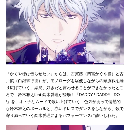
『かぐや様は告らせたい』からは、古賀葵（四宮かぐや役）と古
川慎（白銀御行役）が、モノローグを駆使しながらの頭脳戦を繰
り広げていく。結局、好きだと言わせることができなかったとこ
ろで、鈴木雅之feat.鈴木愛理が登場！「DADDY ! DADDY ! DO
!」を、オトナなムードで歌い上げていく。色気があって情熱的
な鈴木雅之のボーカルと、赤いドレスでダンスをしながら、歌で
寄り添っていく鈴木愛理によるパフォーマンスに酔いしれた。