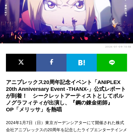
アニメ映画一覧
実写化映画一覧
今期アニメ曜日別一覧
春アニメ
夏アニメ
2024-01-09 10:55
秋アニメ
冬アニメ
男性声優/女性声優一覧
FOLLOW US
アニプレックス20周年記念イベント「ANIPLEX
20th Anniversary Event -THANX-」公式レポート
が到着！ シークレットアーティストとしてポル
ノグラフィティが出演し、『鋼の錬金術師』
OP「メリッサ」を熱唱
2024年1月7日（日）東京ガーデンシアターにて開催された株式
会社アニプレックスの20周年を記念したライブエンターテインメ