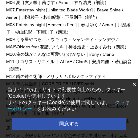
M06.夏目友人帳｜茜さす / Aimer｜神谷浩史（朗読）
M07.Fate/stay night [Unlimited Blade Works]｜Brave Shine /
Aimer｜川澄綾子・杉山紀彰・下屋則子（朗読）
M08.Fate/stay night [Heaven's Feel]｜春はゆく / Aimer｜川澄綾
子・杉山紀彰・下屋則子（朗読）
M09.うる星やつら｜トウキョウ・シャンディ・ランデヴ /
MAISONdes feat.花譜, ツミキ｜神谷浩史・上坂すみれ（朗読）
M10.俺の妹がこんなに可愛いわけがない｜irony / ClariS
M11.リコリス・リコイル ｜ALIVE / ClariS｜安済知佳 ・若山詩音
（朗読）
M12.鋼の錬金術師｜メリッサ / ポルノグラフィティ
×
M13.青の祓魔師｜CORE PRIDE / UVERworld
当サイトでは、サイトの利便性向上のため、クッキー
M14.青の祓魔師 島根啓明結社篇｜Eye's Sentry / UVERworld
(Cookie)を使用しています。
M15.BLOOD＋｜Colors of the Heart / UVERworld
サイトのクッキー(Cookie)の使用に関しては、
「クッキ
M16.化物語｜sugar sweet nightmare / 羽川 翼（CV.堀江由衣）
ーポリシー」
をお読みください。
｜神谷浩史・斎藤千和（朗読）
M17.るろうに剣心 －明治剣客浪漫譚－｜切っ先 / Reol｜斉藤壮
同意する
馬・高橋李依（朗読）
M18.天元突破グレンラガン｜空色デイズ / 中川翔子｜小西克幸