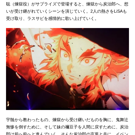
聡（煉獄役）がサプライズで登場すると、煉獄から炭治郎へ、想
いが受け継がれていくシーンを演じていく。2人の熱さをLiSAも
受け取り、ラスサビを感情的に歌い上げていく。
宇髄から教わったもの、煉獄から受け継いだものを胸に、鬼舞辻
無惨を倒すために、そして妹の禰豆子を人間に戻すために、炭治
郎は前へ前へと進んでいく。そんな炭治郎の言葉と共に、イベン