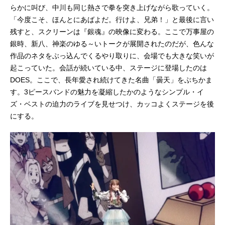
らかに叫び、中川も同じ熱さで拳を突き上げながら歌っていく。
「今度こそ、ほんとにあばよだ。行けよ、兄弟！」と最後に言い
残すと、スクリーンは『銀魂』の映像に変わる。ここで万事屋の
銀時、新八、神楽のゆる～いトークが展開されたのだが、色んな
作品のネタをぶっ込んでくるやり取りに、会場でも大きな笑いが
起こっていた。会話が続いている中、ステージに登場したのは
DOES。ここで、長年愛され続けてきた名曲「曇天」をぶちかま
す。3ピースバンドの魅力を凝縮したかのようなシンプル・イ
ズ・ベストの迫力のライブを見せつけ、カッコよくステージを後
にする。