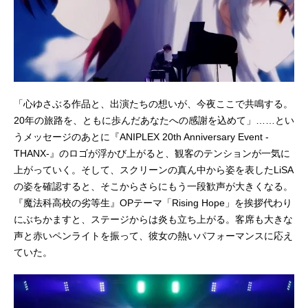
「心ゆさぶる作品と、出演たちの想いが、今夜ここで共鳴する。
20年の旅路を、ともに歩んだあなたへの感謝を込めて」……とい
うメッセージのあとに『ANIPLEX 20th Anniversary Event -
THANX-』のロゴが浮かび上がると、観客のテンションが一気に
上がっていく。そして、スクリーンの真ん中から姿を表したLiSA
の姿を確認すると、そこからさらにもう一段歓声が大きくなる。
『魔法科高校の劣等生』OPテーマ「Rising Hope」を挨拶代わり
にぶちかますと、ステージからは炎も立ち上がる。客席も大きな
声と赤いペンライトを振って、彼女の熱いパフォーマンスに応え
ていた。