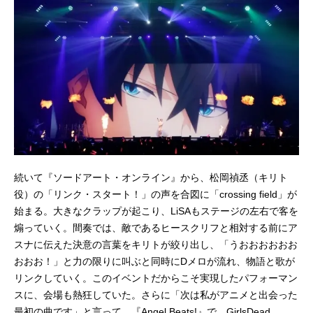
続いて『ソードアート・オンライン』から、松岡禎丞（キリト
役）の「リンク・スタート！」の声を合図に「crossing field」が
始まる。大きなクラップが起こり、LiSAもステージの左右で客を
煽っていく。間奏では、敵であるヒースクリフと相対する前にア
スナに伝えた決意の言葉をキリトが絞り出し、「うおおおおおお
おおお！」と力の限りに叫ぶと同時にDメロが流れ、物語と歌が
リンクしていく。このイベントだからこそ実現したパフォーマン
スに、会場も熱狂していた。さらに「次は私がアニメと出会った
最初の曲です」と言って、『Angel Beats!』で、GirlsDead