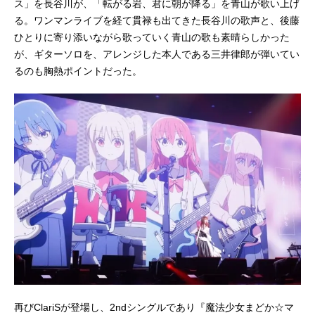
ス」を長谷川が、「転がる岩、君に朝が降る」を青山が歌い上げ
る。ワンマンライブを経て貫禄も出てきた長谷川の歌声と、後藤
ひとりに寄り添いながら歌っていく青山の歌も素晴らしかった
が、ギターソロを、アレンジした本人である三井律郎が弾いてい
るのも胸熱ポイントだった。
再びClariSが登場し、2ndシングルであり『魔法少女まどか☆マ