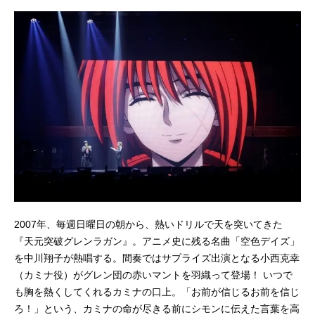
2007年、毎週日曜日の朝から、熱いドリルで天を突いてきた
『天元突破グレンラガン』。アニメ史に残る名曲「空色デイズ」
を中川翔子が熱唱する。間奏ではサプライズ出演となる小西克幸
（カミナ役）がグレン団の赤いマントを羽織って登場！ いつで
も胸を熱くしてくれるカミナの口上。「お前が信じるお前を信じ
ろ！」という、カミナの命が尽きる前にシモンに伝えた言葉を高