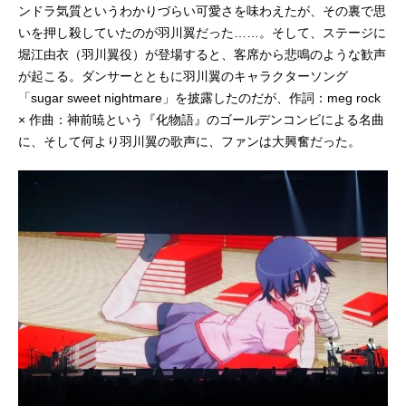
ンドラ気質というわかりづらい可愛さを味わえたが、その裏で思
いを押し殺していたのが羽川翼だった……。そして、ステージに
堀江由衣（羽川翼役）が登場すると、客席から悲鳴のような歓声
が起こる。ダンサーとともに羽川翼のキャラクターソング
「sugar sweet nightmare」を披露したのだが、作詞：meg rock
× 作曲：神前暁という『化物語』のゴールデンコンビによる名曲
に、そして何より羽川翼の歌声に、ファンは大興奮だった。