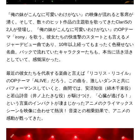
『俺の妹がこんなに可愛いわけがない』の映像が流れると客席が
湧く。そして、数々のヒット作品の主題歌を歌ってきたClariSの
2人が登場し、『俺の妹がこんなに可愛いわけがない』のOPテー
マ「irony」を歌う。彼女たちの快進撃のスタートとも言えるメ
ジャーデビュー曲であり、10年以上経ってもまったく色褪せない
名曲。バックで流れていたキャラクターたちも、本当に活き活き
としていて、感慨深かった。
最近の彼女たちを代表する楽曲と言えば『リコリス・リコイル』
のOPテーマ「ALIVE」だろう。この曲を、激しいダンスと共に
パフォーマンスしていくと、曲間では、安済知佳（綿木千束役）
と若山詩音（井ノ上たきな役）が駆けつけ、「心臓が逃げる！」
という言葉のインパクトが凄まじかったアニメのクライマックス
シーンを映像に合わせて熱演！ 音楽との相乗効果で、アニメの
感動が甦ってきた。