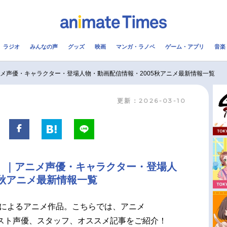
ラジオ
みんなの声
グッズ
映画
マンガ・ラノベ
ゲーム・アプリ
音楽
メ
声優
ラジオ
み
ニメ声優・キャラクター・登場人物・動画配信情報・2005秋アニメ最新情報一覧
更新：2026-03-10
コスプレ
2.5次元
配信
アニメ映画一覧
今期アニメ曜日別一覧
実写化映画一覧
春アニメ
ラ）｜アニメ声優・キャラクター・登場人
男性声優/女性声優一覧
夏アニメ
5秋アニメ最新情報一覧
FOLLOW US
によるアニメ作品。こちらでは、アニメ
スト声優、スタッフ、オススメ記事をご紹介！