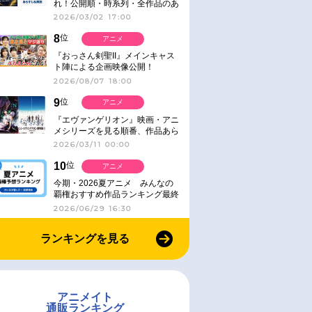
れ！公開順・時系列・全作品のあ
らすじをまとめました
2026/03/02 17:00
8
位
アニメ
『おっさん剣聖II』メインキャス
ト陣による企画映像公開！
2026/08/07 18:00
9
位
アニメ
『エヴァンゲリオン』映画・アニ
メシリーズを見る順番、作品あら
すじ解説【シリーズ30周年】
2026/03/11 00:00
10
位
アニメ
今期・2026夏アニメ みんなの
覇権おすすめ作品ランキング最終
結果発表！
2026/06/29 16:30
ランキングを見る
アニメイト
通販ランキング