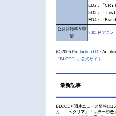
ED2：「CRY
ED3：「Thi
ED4：「Brand
公開開始年＆季
2005秋アニメ
節
(C)2005
Production I.G
・Anipl
『BLOOD+』公式サイト
最新記事
BLOOD+ 関連ニュース情報は
ん、『ヘタリア』『世界一初恋