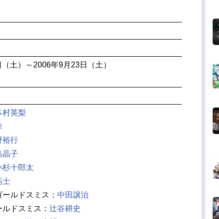
8日（土）～2006年9月23日（土）
多村英梨
幸
野裕行
島晶子
小杉十郎太
高士
ゴールドスミス：
中田譲治
ールドスミス：
辻谷耕史