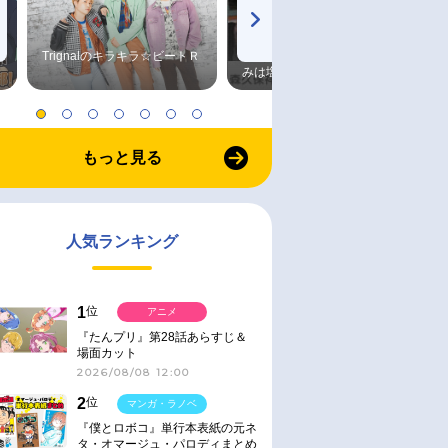
Trignalのキラキラ☆ビートＲ
森久保祥太郎×浪川大輔 つま
みは塩だけ
もっと見る
人気ランキング
1
位
アニメ
『たんプリ』第28話あらすじ＆
場面カット
2026/08/08 12:00
2
位
マンガ・ラノベ
『僕とロボコ』単行本表紙の元ネ
タ・オマージュ・パロディまとめ