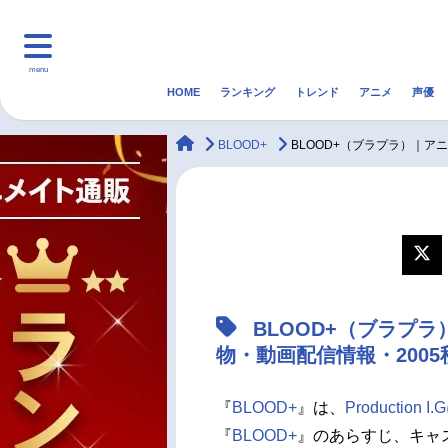
menu
HOME
ランキング
トレンド
アニメ
声優
HOME
ランキング
アニ
animateTimes
BLOOD+
BLOOD+（ブラプラ）｜ア
マンガ・ラノベ
ゲーム・アプリ
音楽
最新記事一覧
アニメ記事一覧
BLOOD+（ブラプ
声優記事一覧
物・動画配信情報・200
『
BLOOD+
』は、
Production I.G
『
BLOOD+
』のあらすじ、キャ