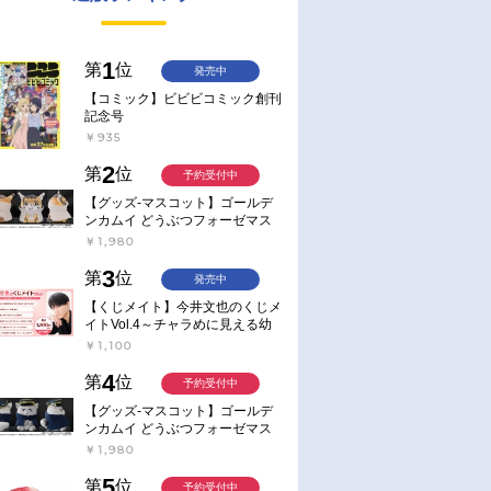
1
第
位
発売中
【コミック】ビビビコミック創刊
記念号
￥935
2
第
位
予約受付中
【グッズ-マスコット】ゴールデ
ンカムイ どうぶつフォーゼマス
コット 4.尾形百之助【再販】
￥1,980
3
第
位
発売中
【くじメイト】今井文也のくじメ
イトVol.4～チャラめに見える幼
馴染、実は一途で独占欲が強いん
￥1,100
です～
4
第
位
予約受付中
【グッズ-マスコット】ゴールデ
ンカムイ どうぶつフォーゼマス
コット 5.月島軍曹【再販】
￥1,980
5
第
位
予約受付中