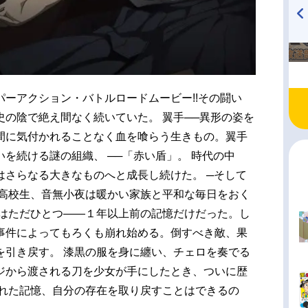
TVアニメ『戦隊大失格』
ハイキュー!! 烏野高校放送部!
radio 大直会 2nd season
ーアクション・バトルロードムービー!!その闘い
の陰で絶え間なく続いていた。 翼手──異形の姿を
間に気付かれることなく血を喰らう生きもの。翼手
を続ける謎の組織、 ──「赤い盾」。 時代の中
はさらなる大きなものへと成長し続けた。 ─そして
す高校生、音無小夜は暖かい家族と平和な毎日をおく
のはただひとつ――１年以上前の記憶だけだった。し
事件によってもろくも崩れ始める。倒すべき敵、果
を引き戻す。 漆黒の服を身に纏い、チェロを奏でる
ジから渡される刀を少女が手にしたとき、ついに歴
われた記憶、自分の存在を取り戻すことはできるの