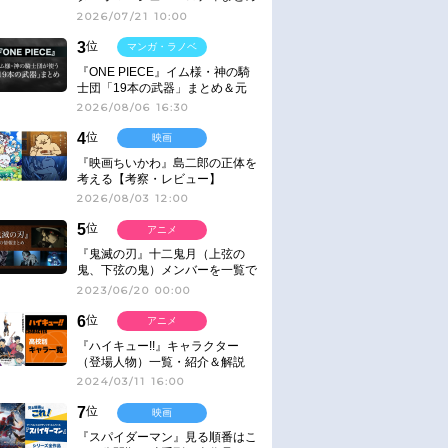
2026/07/21 10:00
3
位
マンガ・ラノベ
『ONE PIECE』イム様・神の騎
士団「19本の武器」まとめ＆元
ネタ
2026/08/06 16:30
4
位
映画
『映画ちいかわ』島二郎の正体を
考える【考察・レビュー】
2026/08/03 12:00
5
位
アニメ
『鬼滅の刃』十二鬼月（上弦の
鬼、下弦の鬼）メンバーを一覧で
紹介＆解説（登場鬼の情報まと
2023/06/20 00:00
め）
6
位
アニメ
『ハイキュー!!』キャラクター
（登場人物）一覧・紹介＆解説
2024/03/11 16:00
7
位
映画
『スパイダーマン』見る順番はこ