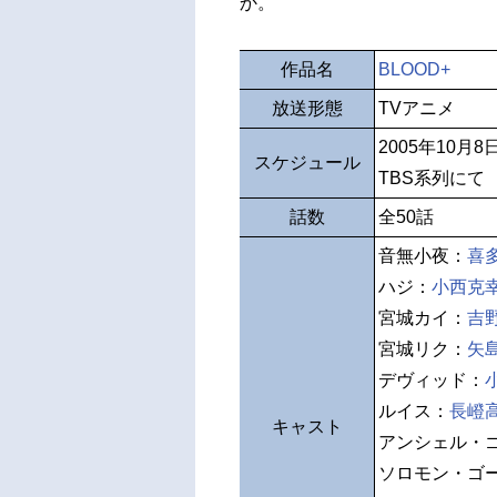
か。
作品名
BLOOD+
放送形態
TVアニメ
2005年10月
スケジュール
TBS系列にて
話数
全50話
音無小夜：
喜
ハジ：
小西克
宮城カイ：
吉
宮城リク：
矢
デヴィッド：
ルイス：
長嶝
キャスト
アンシェル・
ソロモン・ゴ