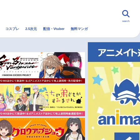
search
コスプレ
2.5次元
配信・Vtuber
無料マンガ
んなの声
グッズ
映画
・Vtuber
トレンド
無料マンガ
秋アニメ
冬アニメ