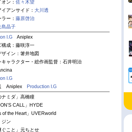
イオン：
佐々木望
アイアンサイド：
大川透
ーラー：
藤原啓治
矢島晶子
on I.G
Aniplex
ズ構成：藤咲淳一
デザイン：箸井地図
ンキャラクター・総作画監督：石井明治
ncina
on I.G
Aniplex
Production I.G
のナミダ」高橋瞳
ON'S CALL」HYDE
of the Heart」UVERworld
」ジン
継ぐこと」元ちとせ