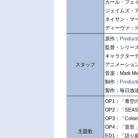
カール・フェ
ジェイムズ・
ネイサン・マ
ディーヴァ：
原作：
Producti
監督・シリー
キャラクター
スタッフ
アニメーショ
音楽：Mark Ma
制作：
Producti
製作：毎日放送 
OP1：「青空
OP2：「SEAS
OP3：「Colors 
OP4：「雷音
主題歌
ED1：「語り