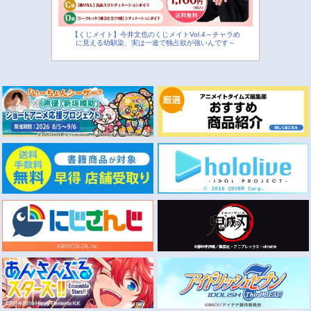
【くじメイト】今井文也のくじメイトVol.4～チャラめ
に見える幼馴染、実は一途で独占欲が強いんです～