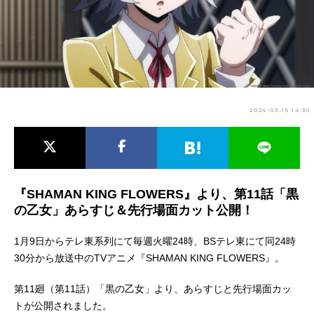
アニメ映画一覧
実写化映画一覧
今期アニメ曜日別一覧
春アニメ
夏アニメ
2024-03-15 14:30
秋アニメ
冬アニメ
男性声優/女性声優一覧
FOLLOW US
『SHAMAN KING FLOWERS』より、第11話「黒
の乙女」あらすじ＆先行場面カット公開！
1月9日からテレ東系列にて毎週火曜24時、BSテレ東にて同24時
30分から放送中のTVアニメ『SHAMAN KING FLOWERS』。
第11廻（第11話）「黒の乙女」より、あらすじと先行場面カッ
トが公開されました。