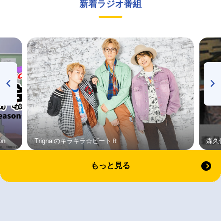
新着ラジオ番組
on
Trignalのキラキラ☆ビートＲ
森久
もっと見る