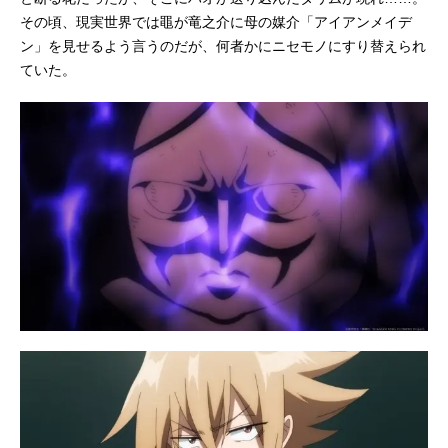
スマルク：遠藤さきマリオン・ファ
その頃、現実世界では黽が竜之介に母の媒介「アイアンメイデ
ウナ：真堂圭マチルダ・マティス：
ン」を見せるよう言うのだが、何者かにニセモノにすり替えられ
美波わかなスタッフ原作：武井宏之
ていた。
（講談社「少年マガジンエッジコミ
ックス」刊）監督：古田丈司シリー
ズ構成：米村正...