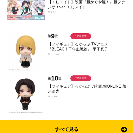
【くじメイト】映画『超かぐや姫！』超ファ
ンサ！ver. くじメイト
￥770
9
第
位
予約受付中
【フィギュア】るかっぷ TVアニメ
『BLEACH 千年血戦篇』 平子真子
￥4,020
10
第
位
予約受付中
【フィギュア】るかっぷ 刀剣乱舞ONLINE 加
州清光
￥4,301
すべて見る