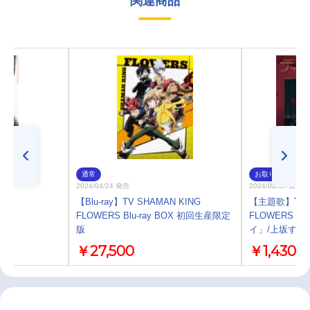
関連商品
通常
お取り寄せ
2024/04/24 発売
2024/02/07 発売
5
【Blu-ray】TV SHAMAN KING
【主題歌】TV S
FLOWERS Blu-ray BOX 初回生産限定
FLOWERS 
版
イ」/上坂すみ
￥27,500
￥1,430