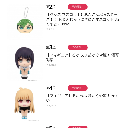
2
第
位
予約受付中
【グッズ-マスコット】あんさんぶるスター
ズ！！ おまんじゅうにぎにぎマスコット ね
くすと2 Hbox
￥770
3
第
位
予約受付中
【フィギュア】るかっぷ 超かぐや姫！ 酒寄
彩葉
￥3,927
4
第
位
予約受付中
【フィギュア】るかっぷ 超かぐや姫！ かぐ
や
￥3,927