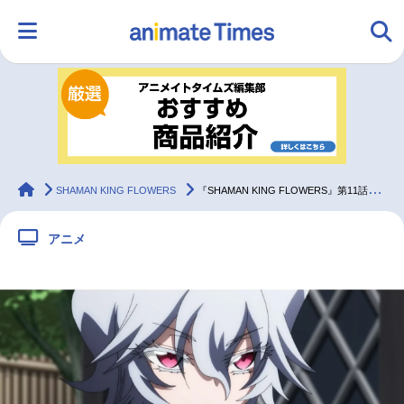
HOME
ランキング
アニメ
声優
ラジオ
みんなの声
グッズ
映画
animateTimes
SHAMAN KING FLOWERS
『SHAMAN KING FLOWERS』第11話あらすじ＆先行場面カット
アニメ
マンガ・ラノベ
ゲーム・アプリ
音楽
コスプレ
2.5次元
配信・Vtuber
トレンド
無料マンガ
最新記事一覧
アニメ記事一覧
声優記事一覧