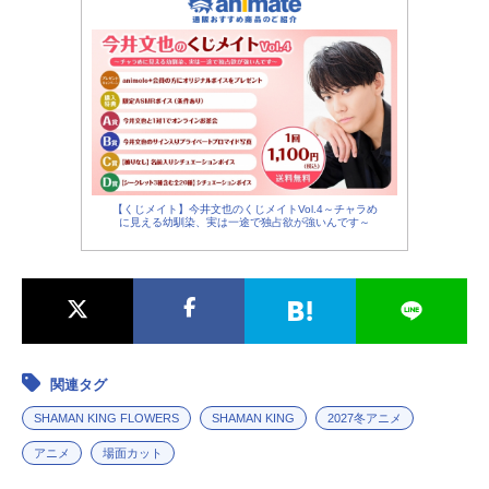
道黽：
朴璐美
麻倉葉：
日笠陽子
麻倉アンナ：
林原めぐみ
ハオ：
高山みなみ
鴨川羊介：
松岡禎丞
フラ・ヤービス：
檜山修之
カンナ・ビスマルク：
遠藤さき
マリオン・ファウナ：
真堂圭
【くじメイト】今井文也のくじメイトVol.4～チャラめ
に見える幼馴染、実は一途で独占欲が強いんです～
マチルダ・マティス：
美波わかな
関連タグ
SHAMAN KING FLOWERS
SHAMAN KING
2027冬アニメ
アニメ
場面カット