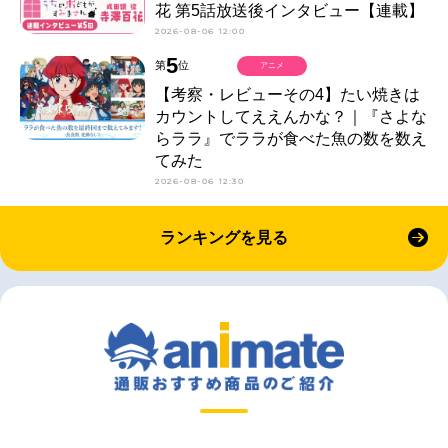
花 第5話放送後インタビュー【連載】
2026-08-06 12:00
5
第
位
アニメ
【考察・レビューその4】たい焼きは
カウントしてええんかな？｜『さよな
らララ』でララが食べた魚の数を数え
てみた
2026-08-06 12:30
ランキングを見る