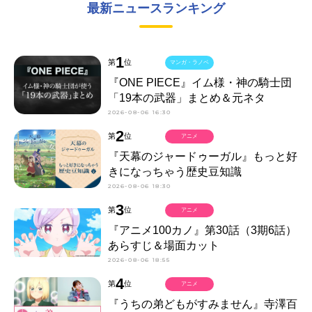
最新ニュースランキング
1
第
位
マンガ・ラノベ
『ONE PIECE』イム様・神の騎士団
「19本の武器」まとめ＆元ネタ
2026-08-06 16:30
2
第
位
アニメ
『天幕のジャードゥーガル』もっと好
きになっちゃう歴史豆知識
2026-08-06 18:30
3
第
位
アニメ
『アニメ100カノ』第30話（3期6話）
あらすじ＆場面カット
2026-08-06 18:55
4
第
位
アニメ
『うちの弟どもがすみません』寺澤百