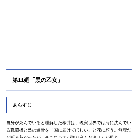
才能を発揮出来ず、鬱屈した生活を
送っていた。その花の前に、もうひ
とつの麻倉家を名乗る二人が現
れ…。次世代シャーマン達の物語が
幕を開ける！作品名SHAMANKINGF
LOWERS放送形態TVアニメシリーズ
SHAMANKINGスケジュール2024年1
月9日（火）〜2024年4月2日（火）
テレビ東京ほか話数全13話キャスト
麻倉花：日笠陽子阿弥陀丸：小西克
幸アルミ・ニウムバーチ：上坂すみ
れ麻倉葉羽：堀江瞬朧大凶：伊藤健
第11廻「黒の乙女」
太郎麻倉路菓：小清水亜美玉村たま
お：水樹奈々ポンチ：宮園拓夢コン
チ：観世智顕梅宮竜之介：田中正彦
蜥蜴郎：高木渉一原竜次：三宅健太
あらすじ
伊吹ガッコ：鷄冠井美智子ナマハ：
植田千尋道黽：朴璐美麻倉葉：日笠
自身が死んでいると理解した桜井は、現実世界では海に沈んでい
陽子麻倉アンナ：林原めぐみハオ：
高山みなみ鴨川羊介：松岡禎丞フ
る戦闘機と己の遺骨を「国に届けてほしい」と花に願う。無理だ
ラ・ヤービス：檜山修之カンナ・ビ
と断る花だったが、そこにハオが送り込んだタリムが現れ……。