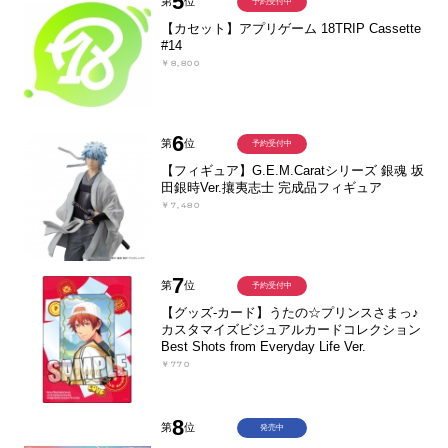
5
第
位
予約受付中
【カセット】アプリゲーム 18TRIP Cassette
#14
￥8,800
6
第
位
予約受付中
【フィギュア】G.E.M.Caratシリーズ 銀魂 坂
田銀時Ver.攘夷志士 完成品フィギュア
￥7,480
7
第
位
予約受付中
【グッズ-カード】うたの☆プリンスさまっ♪
カスタマイズビジュアルカードコレクション
Best Shots from Everyday Life Ver.
￥770
8
第
位
発売中