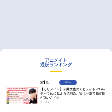
アニメイト
通販ランキング
1
第
位
発売中
【くじメイト】今井文也のくじメイトVol.4～
チャラめに見える幼馴染、実は一途で独占欲
が強いんです～
￥1,100