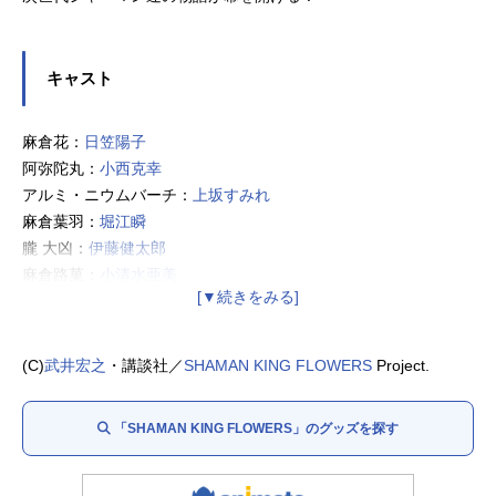
キャスト
麻倉花：
日笠陽子
阿弥陀丸：
小西克幸
アルミ・ニウムバーチ：
上坂すみれ
麻倉葉羽：
堀江瞬
朧 大凶：
伊藤健太郎
麻倉路菓：
小清水亜美
玉村たまお：
水樹奈々
ポンチ：
宮園拓夢
コンチ：
観世智顕
(C)
武井宏之
・講談社／
SHAMAN KING FLOWERS
Project.
梅宮竜之介：田中正彦
蜥蜴郎：
高木渉
「SHAMAN KING FLOWERS」のグッズを探す
一原竜次：
三宅健太
伊吹ガッコ：
鷄冠井美智子
ナマハ：
植田千尋