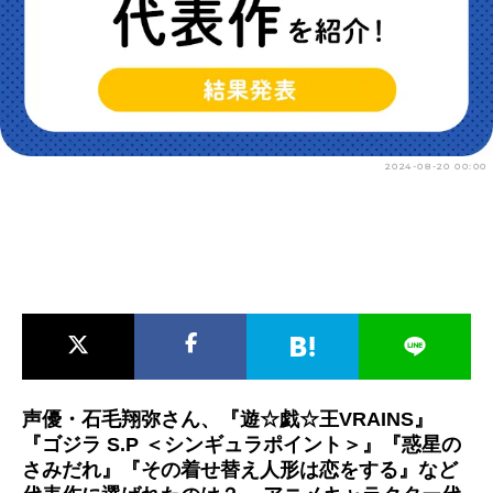
アニメ映画一覧
実写化映画一覧
今期アニメ曜日別一覧
春アニメ
夏アニメ
2024-08-20 00:00
秋アニメ
冬アニメ
男性声優/女性声優一覧
FOLLOW US
声優・石毛翔弥さん、『遊☆戯☆王VRAINS』
『ゴジラ S.P ＜シンギュラポイント＞』『惑星の
さみだれ』『その着せ替え人形は恋をする』など