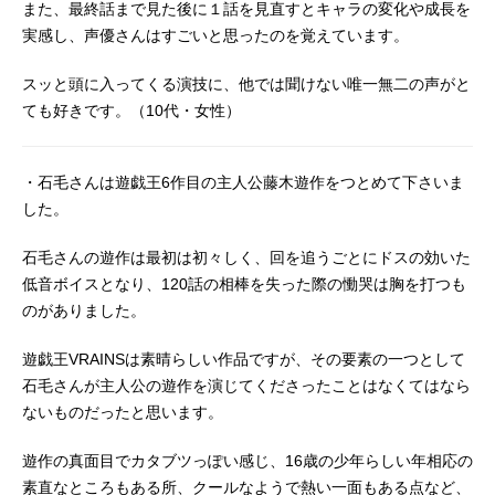
また、最終話まで見た後に１話を見直すとキャラの変化や成長を
実感し、声優さんはすごいと思ったのを覚えています。
スッと頭に入ってくる演技に、他では聞けない唯一無二の声がと
ても好きです。（10代・女性）
・石毛さんは遊戯王6作目の主人公藤木遊作をつとめて下さいま
した。
石毛さんの遊作は最初は初々しく、回を追うごとにドスの効いた
低音ボイスとなり、120話の相棒を失った際の慟哭は胸を打つも
のがありました。
遊戯王VRAINSは素晴らしい作品ですが、その要素の一つとして
石毛さんが主人公の遊作を演じてくださったことはなくてはなら
ないものだったと思います。
遊作の真面目でカタブツっぽい感じ、16歳の少年らしい年相応の
素直なところもある所、クールなようで熱い一面もある点など、