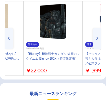
品切れ中
通常
2026/08/26 発売
2025/11/25 発売
)・特典なし】
【Blu-ray】機動戦士ガンダム 復讐のレ
【ビジュアル
 ―地球の運動につ
クイエム Blu-ray BOX（特装限定版）
替え人形は恋をする
メ公式ファンブ
げよいちょ!
￥22,000
￥1,999
最新ニュースランキング