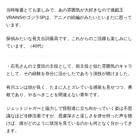
と導いていく。孤高の研究者が残し
当時毎週とても楽しみで、あの雰囲気が大好きなので遊戯王
た謎、各国に出現する怪獣たち、紅
く染められる世界。果たして2人は、
VRAINSやゴジラSPは、アニメの続編がみたいといまだに思って
人類に訪れる抗えない未来＜ゴジラ
います。
＞を覆せるのか―。作品名ゴジラS.P
＜シンギュラポイント＞放送形態TV
探偵みたいな長文台詞最高です。これからのご活躍も楽しみにし
アニメスケジュール2021年4月1日
ています。（40代）
（木）～2021年6月24日（木）TOKY
OMXほか話数全13話キャスト神野
銘：宮本侑芽有川ユン：石毛翔弥ペ
・石毛さんの２度目の主役として、前主役と似た雰囲気のキャラ
ロ2：久野美咲ユング：釘宮理恵加藤
として、その経験を存分に活かしたであろう演技が聴けました。
侍：木内太郎大滝吾郎：高木渉金原
さとみ：竹内絢子佐藤隼也：阿座上
有川ユンは頭が良く、たまに人とズレている感覚も見せつつ、勇
洋平山本常友：浦山迅鹿子行江：小
敢であり、やるべきことを間違えない青年です。
岩井ことり海建宏：鈴村健一李桂
英：幸田夏穂マキタ・K・中川：手塚
ジェットジャガーと協力して怪獣達に立ち向かっていく姿は不思
ヒロミチベイラ・バーン(BB)：置鮎
議なほど冷静沈着ですが、思慮深さと逞しさを併せ持った声を聴
龍太郎リーナ・バーン：小野寺瑠奈
けば、彼がどのように状況を見ているのかも何となく分かってき
マイケル・スティーブン：三宅健太
ます。
ティルダ・ミラー：磯辺万沙子松...