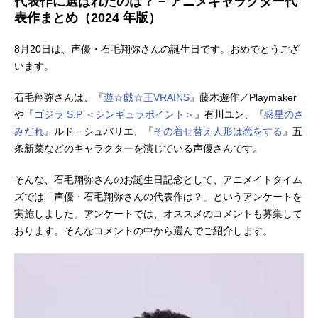
代表作に選ばれたのは？ − アニメキャラクター代
表作まとめ（2024 年版）
8月20日は、声優・石毛翔弥さんの誕生日です。おめでとうござ
います。
石毛翔弥さんは、『
遊☆戯☆王VRAINS
』藤木遊作／Playmaker
や『
ゴジラ S.P ＜シンギュラポイント＞
』有川ユン、『
惑星のさ
みだれ
』ルド＝シュバリエ、『
その着せ替え人形は恋をする
』五
条新菜などのキャラクターを演じている声優さんです。
そんな、石毛翔弥さんのお誕生日記念として、アニメイトタイム
ズでは「声優・石毛翔弥さんの代表作は？」というアンケートを
実施しました。アンケートでは、オススメのコメントも募集して
おります。そんなコメントの中から選んでご紹介します。