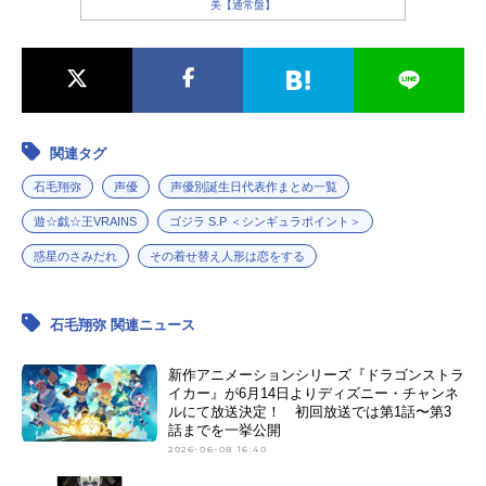
美【通常盤】
関連タグ
石毛翔弥
声優
声優別誕生日代表作まとめ一覧
遊☆戯☆王VRAINS
ゴジラ S.P ＜シンギュラポイント＞
惑星のさみだれ
その着せ替え人形は恋をする
石毛翔弥 関連ニュース
新作アニメーションシリーズ『ドラゴンストラ
イカー』が6月14日よりディズニー・チャンネ
ルにて放送決定！ 初回放送では第1話〜第3
話までを一挙公開
2026-06-08 16:40