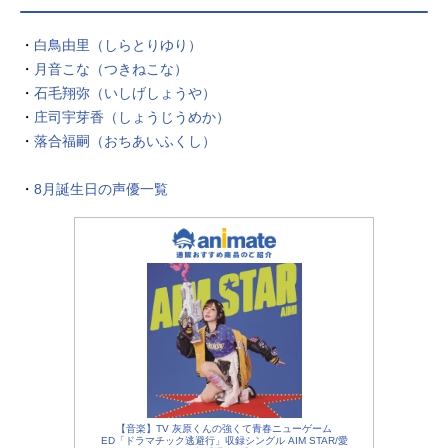
・
白鳥由里（しらとりゆり）
・
月音こな（つきねこな）
・
石毛翔弥（いしげしょうや）
・
庄司宇芽香（しょうじうめか）
・
落合福嗣（おちあいふくし）
・
8月誕生日の声優一覧
【音楽】TV 灰原くんの強くて青春ニューゲーム
ED「ドラマチック逃避行」収録シングル AIM STAR/愛