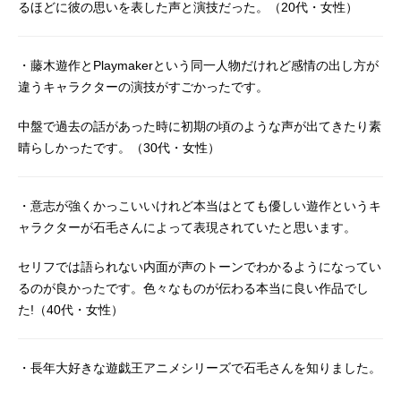
語らずに去っていく彼の名は、ネッ
るほどに彼の思いを表した声と演技だった。（20代・女性）
トワーク世界で一躍有名になる。そ
の“Playmaker”の正体である高校生
『藤木遊作』は、過去に起きた事件
・藤木遊作とPlaymakerという同一人物だけれど感情の出し方が
の真相を探るため、VRAINSに出没す
違うキャラクターの演技がすごかったです。
る『ハノイの騎士』を追っていたの
だった。作品名遊☆戯☆王VRAINS放
中盤で過去の話があった時に初期の頃のような声が出てきたり素
送形態TVアニメシリーズ遊☆戯☆王
晴らしかったです。（30代・女性）
スケジュール2017年5月10日（水）
～2019年9月25日（水）テレビ東京
ほか話数全120話キャスト藤木遊作／
・意志が強くかっこいいけれど本当はとても優しい遊作というキ
Playmaker：石毛翔弥Ai：櫻井孝宏穂
ャラクターが石毛さんによって表現されていたと思います。
村尊／Soulburner：梶裕貴不霊夢：
八代拓草薙翔一：木村昴ボーマ
セリフでは語られない内面が声のトーンでわかるようになってい
ン：...
るのが良かったです。色々なものが伝わる本当に良い作品でし
た!（40代・女性）
・長年大好きな遊戯王アニメシリーズで石毛さんを知りました。