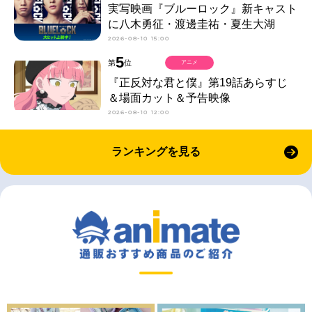
実写映画『ブルーロック』新キャスト
に八木勇征・渡邊圭祐・夏生大湖
2026-08-10 15:00
5
第
位
アニメ
『正反対な君と僕』第19話あらすじ
＆場面カット＆予告映像
2026-08-10 12:00
ランキングを見る