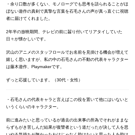
・余り口数が多くない、モノローグでも思考を語られることがほ
ぼない遊作の真剣で真摯な言葉を石毛さんの声が真っ直ぐに視聴
者に届けてくれました。
2年半の放映期間、テレビの前に齧り付いてリアタイしていた
日々が懐かしいです。
沢山のアニメのスタッフロールでお名前を見掛ける機会が増えて
嬉しく思いますが、私の中の石毛さんの不動の代表キャラクター
は藤木遊作、Playmakerです。
ずっと応援しています。（30代・女性）
・石毛さんの代表キャラと言えばこの役を置いて他にはいないと
いうくらいのキャラクター。
前に進みたいと思っているが過去の出来事の所為でそれがままな
らずもがき苦しんだ結果が復讐者という道だったが決して人を思
いやる気持ちが無かったわけじゃなく助けたいと思った人を助け