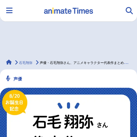
HOME
ランキング
アニメ
声優
animateTimes
ラジオ
みんなの声
グッズ
映画
石毛翔弥
声優・石毛翔弥さん、アニメキャラクター代表作まとめ（2024年版）
声優
マンガ・ラノベ
ゲーム・アプリ
音楽
コスプレ
2.5次元
配信・Vtuber
トレンド
無料マンガ
最新記事一覧
アニメ記事一覧
声優記事一覧