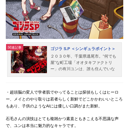
関連記事
ゴジラ S.P ＜シンギュラポイント＞
２０３０年、千葉県逃尾市。“何でも
屋”な町工場「オオタキファクトリ
ー」の有川ユンは、誰も住んでいな
いはずの洋館に気配がするというこ
とで調査へ。空想生物を研究する大
学院生の神野銘は、旧嗣野地区管理
・超頭脳の変人で学者肌でやってることは探偵もしくはヒーロ
局“ミサキオク”で受信された謎の信号
ー、メイとのやり取りは若者らしく新鮮でどこかかわいいところ
の調査へ。まったく違う調査で、ま
もあり、子供のようなAIには優しい口調がまた新鮮。
ったく違う場所を訪れた見知らぬ同
士の2人は、それぞれの場所で同じ歌
石毛さんの演技はとても複雑かつ素直ともきこえる不思議な声
を耳にする。その歌は2人を繋げ、世
で、ユンは本当に魅力的なキャラです。
界中を巻き込む想像を絶する戦いへ