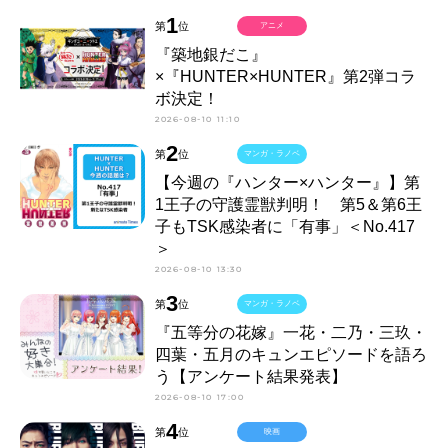
1
第
位
アニメ
『築地銀だこ』
×『HUNTER×HUNTER』第2弾コラ
ボ決定！
2026-08-10 11:10
2
第
位
マンガ・ラノベ
【今週の『ハンター×ハンター』】第
1王子の守護霊獣判明！ 第5＆第6王
子もTSK感染者に「有事」＜No.417
＞
2026-08-10 13:30
3
第
位
マンガ・ラノベ
『五等分の花嫁』一花・二乃・三玖・
四葉・五月のキュンエピソードを語ろ
う【アンケート結果発表】
2026-08-10 17:00
4
第
位
映画