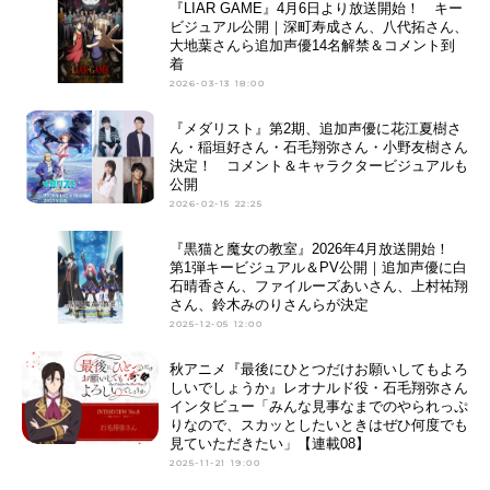
『LIAR GAME』4月6日より放送開始！ キー
ビジュアル公開｜深町寿成さん、八代拓さん、
大地葉さんら追加声優14名解禁＆コメント到
着
2026-03-13 18:00
『メダリスト』第2期、追加声優に花江夏樹さ
ん・稲垣好さん・石毛翔弥さん・小野友樹さん
決定！ コメント＆キャラクタービジュアルも
公開
2026-02-15 22:25
『黒猫と魔女の教室』2026年4月放送開始！
第1弾キービジュアル＆PV公開｜追加声優に白
石晴香さん、ファイルーズあいさん、上村祐翔
さん、鈴木みのりさんらが決定
2025-12-05 12:00
秋アニメ『最後にひとつだけお願いしてもよろ
しいでしょうか』レオナルド役・石毛翔弥さん
インタビュー「みんな見事なまでのやられっぷ
りなので、スカッとしたいときはぜひ何度でも
見ていただきたい」【連載08】
2025-11-21 19:00