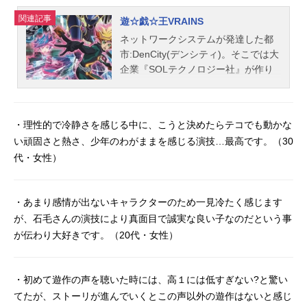
関連記事
遊☆戯☆王VRAINS
ネットワークシステムが発達した都
市:DenCity(デンシティ)。そこでは大
企業『SOLテクノロジー社』が作り
上げた高度なネットワーク技術によ
り、『LINKVRAINS(リンクヴレイン
ズ)』と呼ばれるVR空間が構築され、
・理性的で冷静さを感じる中に、こうと決めたらテコでも動かな
人々はそのVR空間での新たなデュエ
い頑固さと熱さ、少年のわがままを感じる演技…最高です。（30
ル体験に熱狂していた。『LINKVRAI
代・女性）
NS』に、デュエルによるハッキング
を仕掛ける謎のハッカー集団『ハノ
イの騎士』が現れる。彼らの狙いは
・あまり感情が出ないキャラクターのため一見冷たく感じます
ネットワークのどこかに存在すると
が、石毛さんの演技により真面目で誠実な良い子なのだという事
いう『AIたちの世界=サイバース』を
が伝わり大好きです。（20代・女性）
滅亡させる事にあった。しかしそん
な『LINKVRAINS』の脅威に立ちは
だかる1人のデュエリストがいた。彼
・初めて遊作の声を聴いた時には、高１には低すぎない?と驚い
の名は“Playmaker”。圧倒的なデュエ
ルで『ハノイの騎士』を倒し、何も
てたが、ストーリが進んでいくとこの声以外の遊作はないと感じ