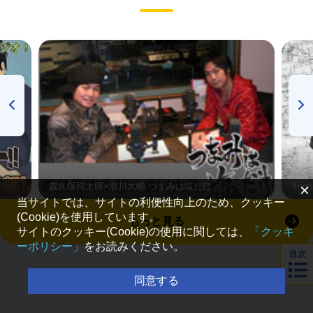
森久保祥太郎×浪川大輔 つまみは塩だけ
Tri
×
当サイトでは、サイトの利便性向上のため、クッキー
(Cookie)を使用しています。
もっと見る
サイトのクッキー(Cookie)の使用に関しては、
「クッキ
ーポリシー」
をお読みください。
目次
同意する