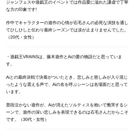
ジャンフェスや遊戯王のイベントでは作品愛に溢れた謙虚で丁寧
な方の印象です!
作中でキャラクターの遊作の心情が石毛さんの必死な演技を通し
てひしひしと伝わり最終シーズンでは涙が止まりませんでした。
（20代・女性）
・遊戯王VRAINSは、藤木遊作とAiの愛の物語だと思っていま
す。
Aiとの最終決戦で決着がついたとき、悲しみと慈しみが入り混じ
ったような震える声で、Aiの名を呼ぶシーンは名場面だと思って
います。
普段泣かない遊作が、Aiが消えたソルティスを抱いて慟哭するシ
ーンで、遊作の深い悲しみを表現できるのは石毛さんだからこそ
です。（30代・女性）