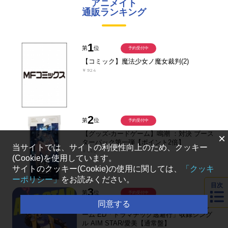
アニメイト
通販ランキング
1
第
位
予約受付中
【コミック】魔法少女ノ魔女裁判(2)
￥924
2
第
位
予約受付中
【グッズ-カードゲーム】鳴潮 ：対決 ブース
×
ターパック第一弾【ポイント2倍】
当サイトでは、サイトの利便性向上のため、クッキー
￥440
(Cookie)を使用しています。
サイトのクッキー(Cookie)の使用に関しては、
「クッキ
ーポリシー」
をお読みください。
目次
3
第
位
予約受付中
同意する
【音楽】TV 灰原くんの強くて青春ニューゲ
ーム ED「ドラマチック逃避行」収録シング
ル AIM STAR/愛美【通常盤】