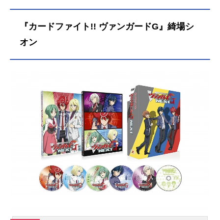
弥雨宮：日笠陽子シュピッツ・ファ
イア：八代拓翡翠臣疾：福山潤卯咲
もふ：東山奈央マイロ・モリアーテ
『カードファイト!! ヴァンガードG』綺場シ
ィ：松岡...
オン