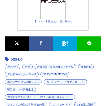
【コミック】魔法少女ノ魔女裁判(2)
関連タグ
榎木淳弥
声優
声優別誕生日代表作まとめ一覧
呪術廻戦
アイドルマスター SideM
SSSS.DYNAZENON
め組の大吾 救国のオレンジ
カードファイト!! ヴァンガードG
鴨乃橋ロンの禁断推理
農民関連のスキルばっか上げてたら何故か強くなった。
ジョジョの奇妙な冒険 黄金の風
スパイダーマン
2.5次元の誘惑