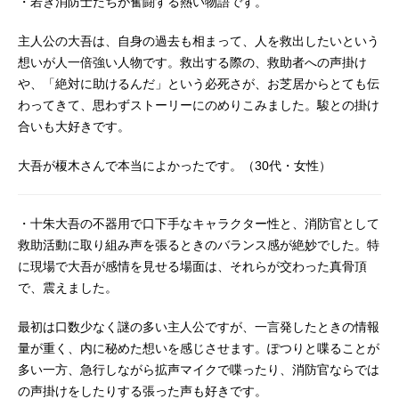
・若き消防士たちが奮闘する熱い物語です。
を目指す中村雪。特別救助隊（通
称：オレンジ）を目指す三人の消防
主人公の大吾は、自身の過去も相まって、人を救出したいという
官が出会う時、救国の物語が動き出
想いが人一倍強い人物です。救出する際の、救助者への声掛け
す。彼らが立ち向かう相手は、“国
や、「絶対に助けるんだ」という必死さが、お芝居からとても伝
難”――日本の危機!!︎作品名め組の大
わってきて、思わずストーリーにのめりこみました。駿との掛け
吾救国のオレンジ放送形態TVアニメ
スケジュール2023年9月30日
合いも大好きです。
（土）〜2024年3月23日（土）読売
テレビ・日本テレビほか話数全23話
大吾が榎木さんで本当によかったです。（30代・女性）
キャスト十朱大吾：榎木淳弥斧田
駿：八代拓中村雪：佐倉綾音纏定
・十朱大吾の不器用で口下手なキャラクター性と、消防官として
家：中村悠一山上恭介：稲田徹五十
嵐哲平：武内駿輔碓井陸：小野塚貴
救助活動に取り組み声を張るときのバランス感が絶妙でした。特
志椿拓人：佐藤拓也長谷部：阿座上
に現場で大吾が感情を見せる場面は、それらが交わった真骨頂
洋平渡：岩崎諒太朝比奈大吾：小西
で、震えました。
克幸甘粕士郎：子安武人アルトーネ
ン響：日笠陽子橘高洋海：天﨑滉平
最初は口数少なく謎の多い主人公ですが、一言発したときの情報
ナレーション：津田健次郎スタッフ
量が重く、内に秘めた想いを感じさせます。ぽつりと喋ることが
原作：曽田正人・冨山玖呂「め組の
多い一方、急行しながら拡声マイクで喋ったり、消防官ならでは
大吾救国のオレンジ」（講談社「月
の声掛けをしたりする張った声も好きです。