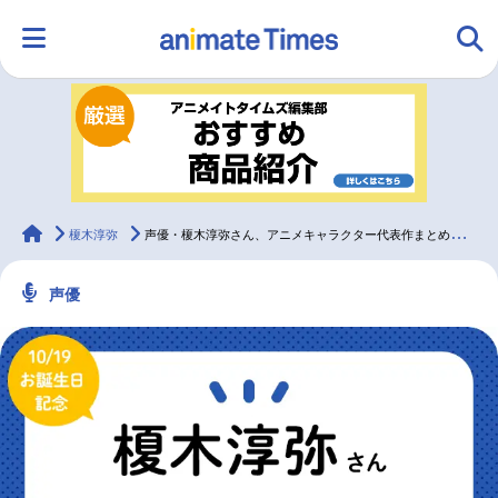
HOME
ランキング
アニメ
声優
ラジオ
みんなの声
グッズ
映画
animateTimes
榎木淳弥
声優・榎木淳弥さん、アニメキャラクター代表作まとめ（2024年版）
声優
マンガ・ラノベ
ゲーム・アプリ
音楽
コスプレ
2.5次元
配信・Vtuber
トレンド
無料マンガ
最新記事一覧
アニメ記事一覧
声優記事一覧