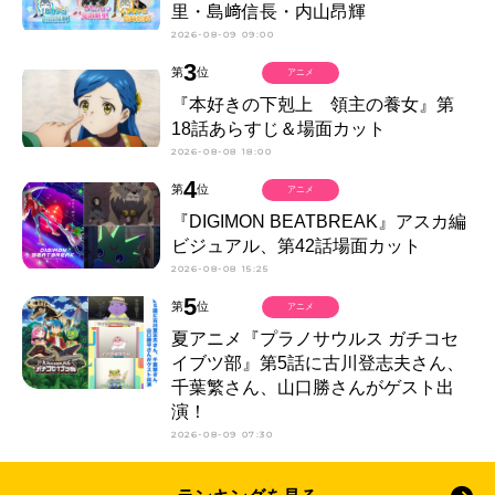
里・島﨑信長・内山昂輝
2026-08-09 09:00
3
第
位
アニメ
『本好きの下剋上 領主の養女』第
18話あらすじ＆場面カット
2026-08-08 18:00
4
第
位
アニメ
『DIGIMON BEATBREAK』アスカ編
ビジュアル、第42話場面カット
2026-08-08 15:25
5
第
位
アニメ
夏アニメ『プラノサウルス ガチコセ
イブツ部』第5話に古川登志夫さん、
千葉繁さん、山口勝さんがゲスト出
演！
2026-08-09 07:30