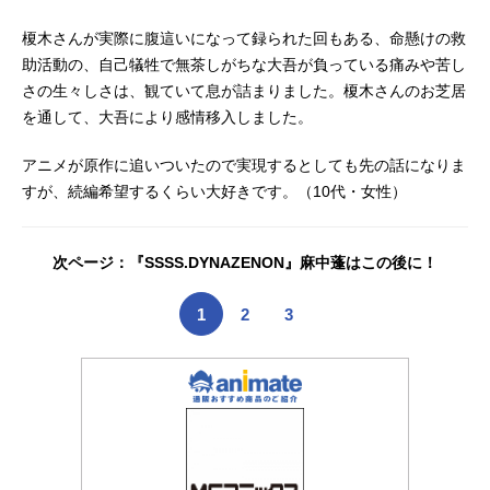
刊少年マガジン」連載中）監督：む
らた雅彦アニメーション制作：ブレ
榎木さんが実際に腹這いになって録られた回もある、命懸けの救
インズ・ベースキャラクターデザイ
助活動の、自己犠牲で無茶しがちな大吾が負っている痛みや苦し
ン：鶴田眸 藪野浩二シリーズ構
さの生々しさは、観ていて息が詰まりました。榎木さんのお芝居
成：藤田伸三主題歌OP：「アンスロ
を通して、大吾により感情移入しました。
ポス」SUPEREIGHTED1：「Perfect
World」LMYKED2：「...
アニメが原作に追いついたので実現するとしても先の話になりま
すが、続編希望するくらい大好きです。（10代・女性）
次ページ：『SSSS.DYNAZENON』麻中蓬はこの後に！
1
2
3