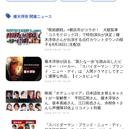
榎木淳弥 関連ニュース
『呪術廻戦』×横浜市がコラボ！ 大観覧車
「コスモクロック21」で特別演出が決定｜榎
木淳弥さんが出演する点灯カウントダウンの様
子を8月16日に生配信
2026-08-07 15:40
榎木淳弥が語る、“新たな一歩”を踏み出したピ
ーター・パーカー。『スパイダーマン：ブラン
ド・ニュー・デイ』は「人間ドラマとしてすご
く濃厚な作品」【インタビュー】
2026-07-30 18:00
映画『オデュッセイア』日本語吹き替えキャス
トが一挙解禁！ 平田広明さん、榎木淳弥さ
ん、坂本真綾さん、江口拓也さん、水樹奈々さ
んら声優陣10名よりコメント到着
2026-07-17 13:15
『スパイダーマン：ブランド・ニュー・デイ』