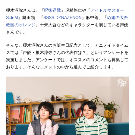
榎木淳弥さんは、『
呪術廻戦
』虎杖悠仁や『
アイドルマスター
SideM
』舞田類、『
SSSS.DYNAZENON
』麻中蓬、『
め組の大吾
救国のオレンジ
』十朱大吾などのキャラクターを演じている声優
さんです。
そんな、榎木淳弥さんのお誕生日記念として、アニメイトタイム
ズでは「声優・榎木淳弥さんの代表作は？」というアンケートを
実施しました。アンケートでは、オススメのコメントも募集して
おります。そんなコメントの中から選んでご紹介します。