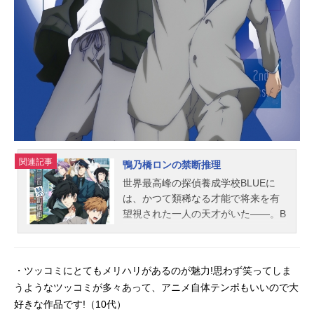
関連記事
鴨乃橋ロンの禁断推理
世界最高峰の探偵養成学校BLUEに
は、かつて類稀なる才能で将来を有
望視された一人の天才がいた――。B
LUE開校以来の天才と囁かれた鴨乃
橋ロンは在校中のある事件をきっか
けに、探偵として致命的な“欠陥”を抱
・ツッコミにとてもメリハリがあるのが魅力!思わず笑ってしま
えたことで、BLUEを追放され「探
うようなツッコミが多々あって、アニメ自体テンポもいいので大
偵」を禁じられる。それから5年後。
好きな作品です!（10代）
失意と退屈の日々を送るロンの元に