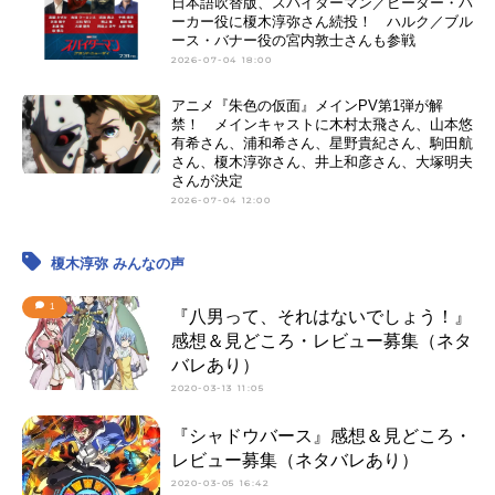
日本語吹替版、スパイダーマン／ピーター・パ
ーカー役に榎木淳弥さん続投！ ハルク／ブル
ース・バナー役の宮内敦士さんも参戦
2026-07-04 18:00
アニメ『朱色の仮面』メインPV第1弾が解
禁！ メインキャストに木村太飛さん、山本悠
有希さん、浦和希さん、星野貴紀さん、駒田航
さん、榎木淳弥さん、井上和彦さん、大塚明夫
さんが決定
2026-07-04 12:00
榎木淳弥 みんなの声
1
『八男って、それはないでしょう！』
感想＆見どころ・レビュー募集（ネタ
バレあり）
2020-03-13 11:05
『シャドウバース』感想＆見どころ・
レビュー募集（ネタバレあり）
2020-03-05 16:42