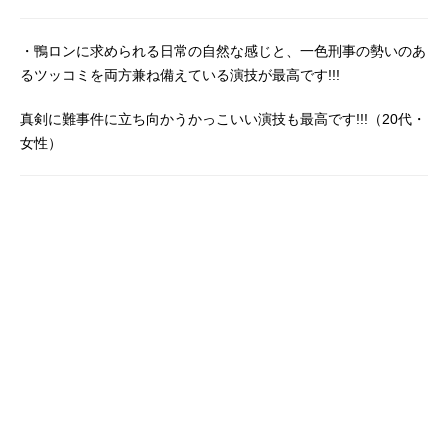
警視庁捜査一課の刑事・一色都々丸
が連続殺人事件への協力を求め訪ね
・鴨ロンに求められる日常の自然な感じと、一色刑事の勢いのあ
て来たことで、止まっていたロンの
るツッコミを両方兼ね備えている演技が最高です!!!
時間が再び動きだす。ロンの苦悩を
知り、親切心からサポートを申し出
真剣に難事件に立ち向かうかっこいい演技も最高です!!!（20代・
る“ピュアなマヌケ”一色都々丸。そん
女性）
な彼をロンは「トト」と呼び、二人
での捜査に無限の可能性を感じる
と、トトをパートナーに指名する。
謎を解くロンと、捜査に動くトト。
ちょっとワケありな凸凹探偵コンビ
が、ミステリアスな事件を華麗に解
決していく……!!作品名鴨乃橋ロンの
禁断推理放送形態TVアニメスケジュ
ール1stSeason：2023年10月2日
（月）〜2023年12月25日（月）2nd
Season：2024年10月7日（月）～20
24年12月30日（月）TOKYOMX・AT
-Xほか話数全26話キャスト鴨乃橋ロ
ン：阿座上洋平一色都々丸：榎木淳