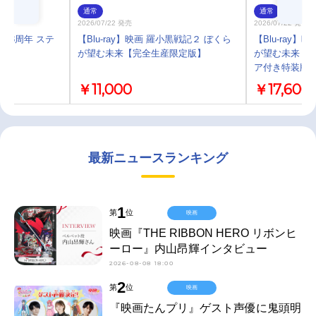
通常
通常
2026/07/22 発売
2026/07/22 発売
P 8周年 ステ
【Blu-ray】映画 羅小黒戦記２ ぼくら
【Blu-ray
が望む未来【完全生産限定版】
が望む未来【シ
ア付き特装版
￥11,000
￥17,600
最新ニュースランキング
1
第
位
映画
映画『THE RIBBON HERO リボンヒ
ーロー』内山昂輝インタビュー
2026-08-08 18:00
2
第
位
映画
『映画たんプリ』ゲスト声優に鬼頭明