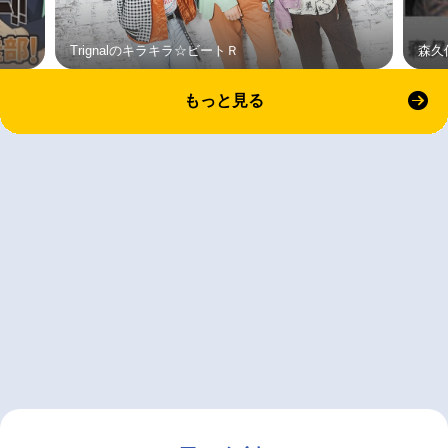
Trignalのキラキラ☆ビートＲ
森久
もっと見る