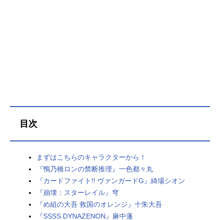
目次
まずはこちらのキャラクターから！
『鴨乃橋ロンの禁断推理』一色都々丸
『カードファイト!! ヴァンガードG』綺場シオン
『崩壊：スターレイル』穹
『め組の大吾 救国のオレンジ』十朱大吾
『SSSS.DYNAZENON』麻中蓬