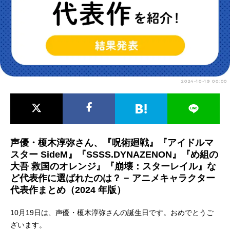
アニメ映画一覧
実写化映画一覧
今期アニメ曜日別一覧
春アニメ
夏アニメ
2024-10-19 00:00
秋アニメ
冬アニメ
男性声優/女性声優一覧
FOLLOW US
声優・榎木淳弥さん、『呪術廻戦』『アイドルマ
スター SideM』『SSSS.DYNAZENON』『め組の
大吾 救国のオレンジ』『崩壊：スターレイル』な
ど代表作に選ばれたのは？ − アニメキャラクター
代表作まとめ（2024 年版）
10月19日は、声優・榎木淳弥さんの誕生日です。おめでとうご
ざいます。