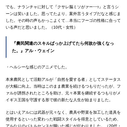
でも、ナランチャに対して『クサレ脳ミソがァーｰｰｯ』と言うシ
ーンは笑いました。思ってたより、案外言うタイプだなと感じま
した。その時の声もかっこよくて…本当にフーゴの性格に合って
いる声だと思いました。（10代・女性）
『農民関連のスキルばっか上げてたら何故か強くなっ
た。』アル・ウェイン
・ヘルシーな感じのアニメでした。
本来農民として活動アルが「自然を愛する者」としてステータス
が大幅に向上。当時はこのまま農業を続けるつもりだったが、フ
ァルが誘拐されたところを助け、元々本業を継続するつもりがメ
イギス王国を守護する形で彼の新たな人生が始まりました。
とはいえアルには武器が元々なく、農具や野菜を加工した道具を
使用するといった変わった戦闘スタイルを得意としているため、
アルなりのバトルセンスが輝いた感じが伝わりました。（20代・