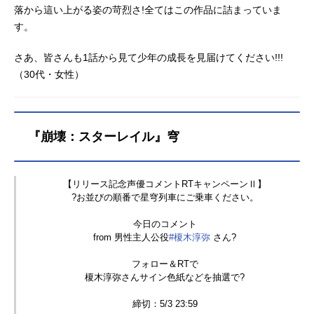
まで交わることのなかった３人の運
落から這い上がる姿の苛烈さ!全てはこの作品に詰まっていま
命が絡み出す！ありえた未来、あり
す。
えた自分を意味する「ジェネレーシ
ョン」彼ら３人の未来を待ち受ける
さあ、皆さんも1話から見て少年の成長を見届けてください!!!
ものは果たして・・・！？作品名カ
（30代・女性）
ードファイト!!ヴァンガードG放送形
態TVアニメシリーズカードファイ
ト!!ヴァンガードスケジュール2014
年10月26日（日）～2015年10月4日
『崩壊：スターレイル』穹
（日）テレビ東京系列ほか話数全48
話キャスト新導クロノ：石井マーク
綺場シオン：榎木淳弥安城トコハ：
【リリース記念声優コメントRTキャンペーンⅡ】
新田恵海葛木カムイ：石川静戸倉ミ
?お並びの順番で星穹列車にご乗車ください。
サ...
今日のコメント
from 男性主人公役
#榎木淳弥
さん?
フォロー＆RTで
榎木淳弥さんサイン色紙などを抽選で?
締切：5/3 23:59