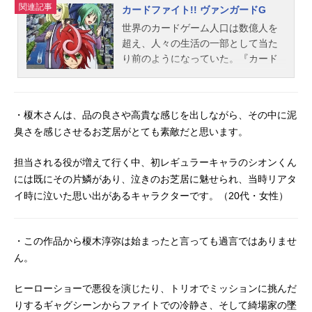
関連記事
カードファイト!! ヴァンガードG
世界のカードゲーム人口は数億人を
超え、人々の生活の一部として当た
り前のようになっていた。『カード
ファイト!!ヴァンガード』世界で最も
注目を集めているこのカードゲーム
を通じて、二人のカードファイター
・榎木さんは、品の良さや高貴な感じを出しながら、その中に泥
「先導アイチ」と「櫂トシキ」は、
臭さを感じさせるお芝居がとても素敵だと思います。
世界を救う先導者になった。それか
ら数年後―。幼い頃に両親を亡く
担当される役が増えて行く中、初レギュラーキャラのシオンくん
し、自身の力のみで生きていこうと
には既にその片鱗があり、泣きのお芝居に魅せられ、当時リアタ
する主人公「新導クロノ」フェンシ
イ時に泣いた思い出があるキャラクターです。（20代・女性）
ングの英才教育を受けて育った、ク
ラスの人気者の爽やかイケメン「綺
場シオン」容姿端麗・成績優秀な江
・この作品から榎木淳弥は始まったと言っても過言ではありませ
戸っ子女子「安城トコハ」３人の主
ん。
人公を中心に、新たな物語が動き出
す。誰も見たことのない新クラン
ヒーローショーで悪役を演じたり、トリオでミッションに挑んだ
「ギアクロニクル」この幻のデッキ
をクロノが手にしたことから、それ
りするギャグシーンからファイトでの冷静さ、そして綺場家の墜