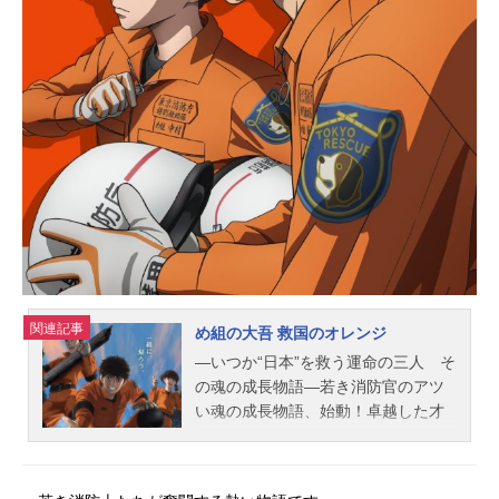
関連記事
め組の大吾 救国のオレンジ
―いつか“日本”を救う運命の三人 そ
の魂の成長物語―若き消防官のアツ
い魂の成長物語、始動！卓越した才
能と唯ならぬ覚悟を燃やす十朱大
吾。自身の壁にぶつかり奮闘する斧
田駿。数少ない女性の特別救助隊員