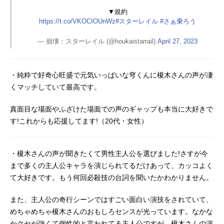
▼規約
https://t.co/VKOCIOUnWz
#スターレイル
#さぁ乗ろう
— 崩壊：スターレイル (@houkaistarrail)
April 27, 2023
・純粋で好奇心旺盛で元気いっぱいな穹くんに榎木さんの声が凄
くマッチしていて最高です。
真面目な場面やふざけた場面での声のギャップも本当に大好きで
す!これからも応援してます!（20代・女性）
・榎木さんの声が聞きたくて男性主人公を選びました!さすが今
まで多くの主人公キャラを演じられてるだけあって、カッコよく
て大好きです。もう何回必殺技の台詞を聞いたかわかりません。
また、主人公の奇行シーンではすごい面白い演技をされていて、
めちゃめちゃ榎木さんのおもしろセンスが光っています。なかな
かクセが強くて個性的と言われてる主人公ですが、榎木さんの演