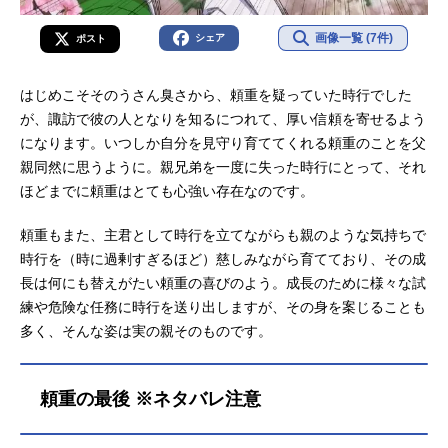
画像一覧 (7件)
シェア
ポスト
はじめこそそのうさん臭さから、頼重を疑っていた時行でした
が、諏訪で彼の人となりを知るにつれて、厚い信頼を寄せるよう
になります。いつしか自分を見守り育ててくれる頼重のことを父
親同然に思うように。親兄弟を一度に失った時行にとって、それ
ほどまでに頼重はとても心強い存在なのです。
頼重もまた、主君として時行を立てながらも親のような気持ちで
時行を（時に過剰すぎるほど）慈しみながら育てており、その成
長は何にも替えがたい頼重の喜びのよう。成長のために様々な試
練や危険な任務に時行を送り出しますが、その身を案じることも
多く、そんな姿は実の親そのものです。
頼重の最後 ※ネタバレ注意