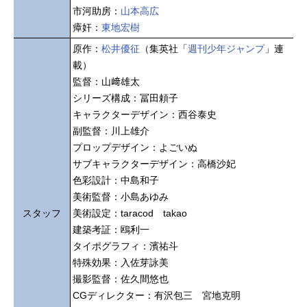
市河助房：
山本高広
瘴奸：
東地宏樹
原作：
松井優征
（集英社「
週刊少年ジャンプ
」連
載）
監督：山﨑雄太
シリーズ構成：冨田頼子
キャラクターデザイン：西谷泰史
副監督：川上雄介
プロップデザイン：よごいぬ
サブキャラクターデザイン：高橋沙妃
色彩設計：中島和子
美術監督：小島あゆみ
スタッフ
美術設定：taracod takao
建築考証：鴎利一
タイポグラフィ：濱祐斗
特殊効果：入佐芽詠美
撮影監督：佐久間悠也
CGディレクター：有沢包三 宮地克明