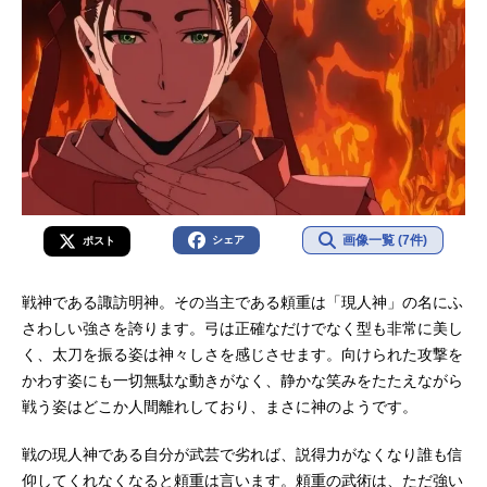
画像一覧 (7件)
シェア
ポスト
戦神である諏訪明神。その当主である頼重は「現人神」の名にふ
さわしい強さを誇ります。弓は正確なだけでなく型も非常に美し
く、太刀を振る姿は神々しさを感じさせます。向けられた攻撃を
かわす姿にも一切無駄な動きがなく、静かな笑みをたたえながら
戦う姿はどこか人間離れしており、まさに神のようです。
戦の現人神である自分が武芸で劣れば、説得力がなくなり誰も信
仰してくれなくなると頼重は言います。頼重の武術は、ただ強い