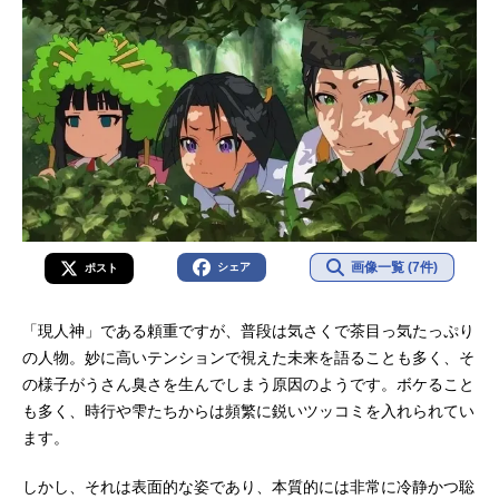
画像一覧 (7件)
シェア
ポスト
「現人神」である頼重ですが、普段は気さくで茶目っ気たっぷり
の人物。妙に高いテンションで視えた未来を語ることも多く、そ
の様子がうさん臭さを生んでしまう原因のようです。ボケること
も多く、時行や雫たちからは頻繁に鋭いツッコミを入れられてい
ます。
しかし、それは表面的な姿であり、本質的には非常に冷静かつ聡