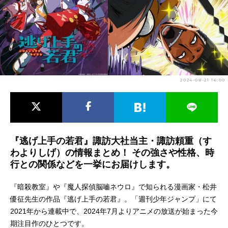
アニメ映画一覧
実写化映画一覧
今期アニメ曜日別一覧
春アニメ
夏アニメ
2024-08-21 16:00
秋アニメ
冬アニメ
男性声優/女性声優一覧
FOLLOW US
『逃げ上手の若君』諏訪大社当主・諏訪頼重（す
わよりしげ）の情報まとめ！ その強さや性格、時
行との関係などを一挙にお届けします。
『暗殺教室』や『魔人探偵脳嚙ネウロ』で知られる漫画家・松井
優征先生の作品『逃げ上手の若君』。「週刊少年ジャンプ」にて
2021年から連載中で、2024年7月よりアニメの放送が始まった今
期注目作のひとつです。