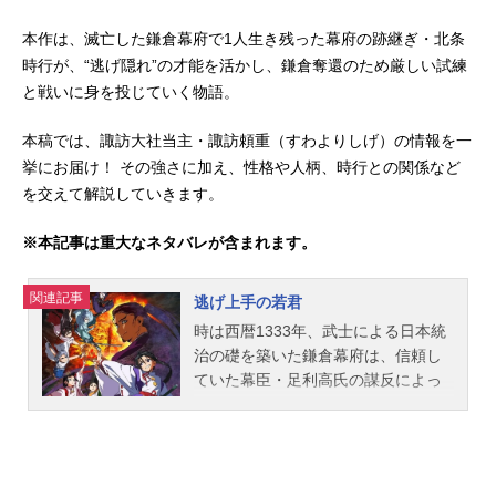
本作は、滅亡した鎌倉幕府で1人生き残った幕府の跡継ぎ・北条
時行が、“逃げ隠れ”の才能を活かし、鎌倉奪還のため厳しい試練
と戦いに身を投じていく物語。
本稿では、諏訪大社当主・諏訪頼重（すわよりしげ）の情報を一
挙にお届け！ その強さに加え、性格や人柄、時行との関係など
を交えて解説していきます。
※本記事は重大なネタバレが含まれます。
関連記事
逃げ上手の若君
時は西暦1333年、武士による日本統
治の礎を築いた鎌倉幕府は、信頼し
ていた幕臣・足利高氏の謀反によっ
て滅亡する。全てを失い、絶望の淵
へと叩き落とされた幕府の正統後継
者・北条時行は、神を名乗る神官・
諏訪頼重の手引きで燃え落ちる鎌倉