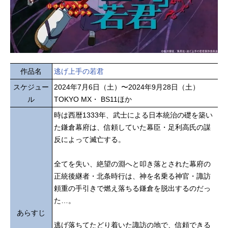
作品名
逃げ上手の若君
スケジュー
2024年7月6日（土）〜2024年9月28日（土）
ル
TOKYO MX・ BS11ほか
時は西暦1333年、武士による日本統治の礎を築い
た鎌倉幕府は、信頼していた幕臣・足利高氏の謀
反によって滅亡する。
全てを失い、絶望の淵へと叩き落とされた幕府の
正統後継者・北条時行は、神を名乗る神官・諏訪
頼重の手引きで燃え落ちる鎌倉を脱出するのだっ
た…。
あらすじ
逃げ落ちてたどり着いた諏訪の地で、信頼できる