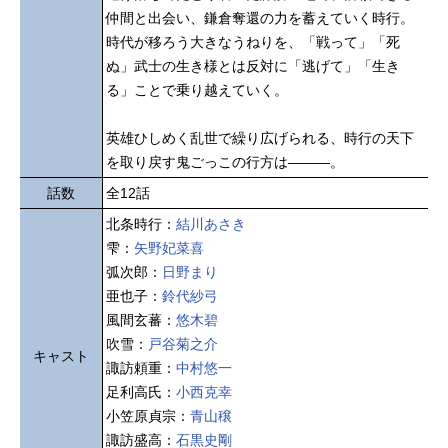
仲間と出会い、鎌倉奪還の力を蓄えていく時行。
時代が移ろう大きなうねりを、「戦って」「死
ぬ」武士の生き様とは反対に「逃げて」「生き
る」ことで乗り越えていく。
英雄ひしめく乱世で繰り広げられる、時行の天下
を取り戻す鬼ごっこの行方は―――。
話数
全12話
北条時行：
結川あさき
雫：
矢野妃菜喜
弧次郎：
日野まり
亜也子：
鈴代紗弓
風間玄蕃：
悠木碧
吹雪：
戸谷菊之介
キャスト
諏訪頼重：
中村悠一
足利高氏：
小西克幸
小笠原貞宗：
青山穣
諏訪盛高：
石黒史剛