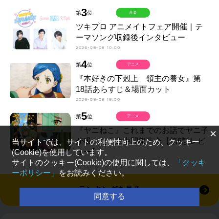
3
第
位
音楽
ツキプロ アニメイトフェア開催｜テ
ーマソング収録後インタビュー
2026-08-08 10:00
4
第
位
アニメ
『本好きの下剋上 領主の養女』第
18話あらすじ＆場面カット
2026-08-08 18:00
5
第
位
アニメ
『ヤニねこ』これまでのお話でヤニ子
×
が吸った本数中間報告会【第6話レビ
当サイトでは、サイトの利便性向上のため、クッキー
ュー】
(Cookie)を使用しています。
サイトのクッキー(Cookie)の使用に関しては、
「クッキ
2026-08-08 12:00
ーポリシー」
をお読みください。
ランキングを見る
同意する