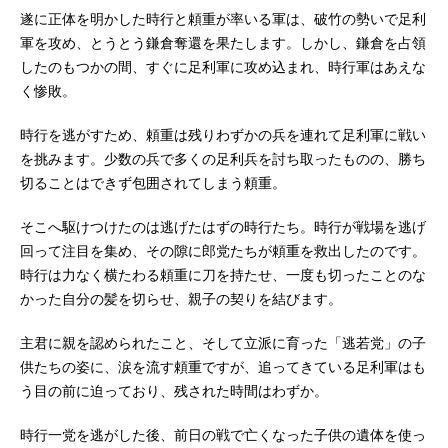
遂に正体を明かした時行と頼重が率いる軍は、破竹の勢いで足利
軍を攻め、とうとう鎌倉奪還を果たします。しかし、鎌倉を占領
したのもつかの間、すぐに足利軍に攻め込まれ、時行軍はあえな
く惨敗。
時行を逃がすため、頼重は残りわずかの兵を連れて足利軍に戦い
を挑みます。少数の兵で多くの足利兵を討ち取ったものの、勝ち
切ることはできず包囲されてしまう頼重。
そこへ駆けつけたのは逃げたはずの時行たち。時行が戦場を逃げ
回って注目を集め、その隙に郎党たちが頼重を救出したのです。
時行は力なく横たわる頼重に刀を持たせ、一度も切ったことのな
かった自分の髪を切らせ、親子の契りを結びます。
主君に親を認められたこと、そして立派に育った「逃若党」の子
供たちの姿に、涙を流す頼重ですが、追ってきている足利軍はも
う目の前に迫っており、残された時間はわずか。
時行一党を逃がした後、前日の戦で亡くなった子供の遺体を使っ