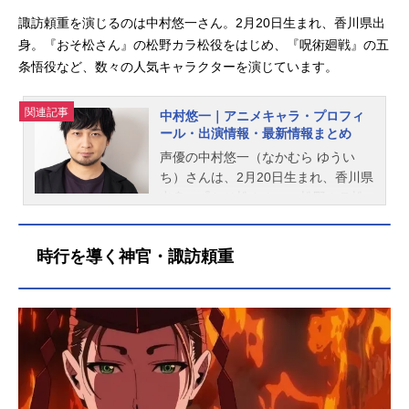
諏訪頼重を演じるのは中村悠一さん。2月20日生まれ、香川県出
身。『おそ松さん』の松野カラ松役をはじめ、『呪術廻戦』の五
条悟役など、数々の人気キャラクターを演じています。
関連記事
中村悠一｜アニメキャラ・プロフィ
ール・出演情報・最新情報まとめ
声優の中村悠一（なかむら ゆうい
ち）さんは、2月20日生まれ、香川県
出身。『おそ松さん』の松野カラ松
役をはじめ、『呪術廻戦』の五条悟
役など、人気作品のキャラクターを
時行を導く神官・諏訪頼重
多く演じています。こちらでは、中
村悠一さんのオススメ記事をご紹
介！