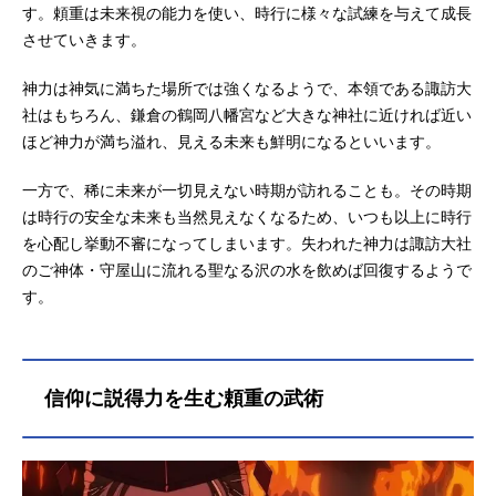
す。頼重は未来視の能力を使い、時行に様々な試練を与えて成長
させていきます。
神力は神気に満ちた場所では強くなるようで、本領である諏訪大
社はもちろん、鎌倉の鶴岡八幡宮など大きな神社に近ければ近い
ほど神力が満ち溢れ、見える未来も鮮明になるといいます。
一方で、稀に未来が一切見えない時期が訪れることも。その時期
は時行の安全な未来も当然見えなくなるため、いつも以上に時行
を心配し挙動不審になってしまいます。失われた神力は諏訪大社
のご神体・守屋山に流れる聖なる沢の水を飲めば回復するようで
す。
信仰に説得力を生む頼重の武術