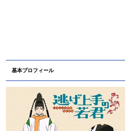
を脱出するのだった…。逃げ落ちて
たどり着いた諏訪の地で、信頼でき
る仲間と出会い、鎌倉奪還の力を蓄
えていく時行。時代が移ろう大きな
うねりを、「戦って」「死ぬ」武士
の生き様とは反対に「逃げて」「生
きる」ことで乗り越えていく。英雄
ひしめく乱世で繰り広げられる、時
行の天下を取り戻す鬼ごっこの行方
は―――。作品名逃げ上手の若君放
送形態TVアニメスケジュール2024年
基本プロフィール
7月6日（土）〜2024年9月28日
（土）TOKYOMX・BS11ほか話数全
12話キャスト北条時行：結川あさき
雫：矢野妃菜喜弧次郎：日野まり亜
也子：鈴代紗弓風間玄蕃：悠木碧吹
雪：戸谷菊之介諏訪頼重：中村悠一
足利高氏：小西克幸小笠原貞宗：青
山穣諏訪盛高：石黒史剛市河助房：
山本高広瘴奸：東地宏樹スタッフ原
作：松井優征（集英社「週刊少年ジ