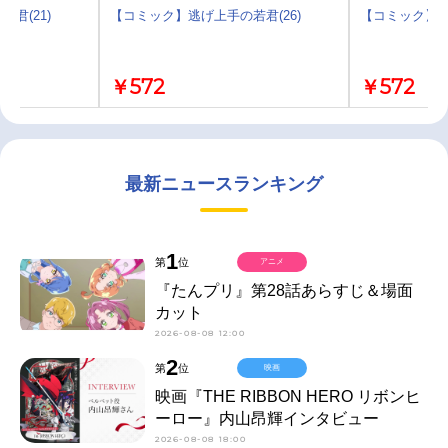
君(21)
【コミック】逃げ上手の若君(26)
【コミック】逃
￥572
￥572
最新ニュースランキング
1
第
位
アニメ
『たんプリ』第28話あらすじ＆場面
カット
2026-08-08 12:00
2
第
位
映画
映画『THE RIBBON HERO リボンヒ
ーロー』内山昂輝インタビュー
2026-08-08 18:00