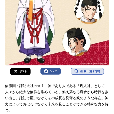
ャンプ」連載）監督：山﨑雄太シリ
ーズ構成：冨田頼子キャラクターデ
ザイン：西谷泰史副監督：川上雄介
プロップデザイン：よごいぬサブキ
ャラクタ...
画像一覧 (7件)
シェア
ポスト
信濃国・諏訪大社の当主。神であり人である「現人神」として
人々から絶大な信仰を集めている。燃え落ちる鎌倉から時行を救
い出し、諏訪で匿いながらその成長を見守る親のような存在。神
力によっておぼろげながら未来を見ることができる特殊な力を持
つ。