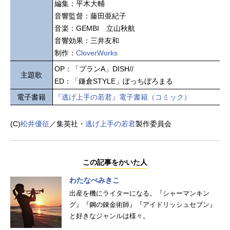
編集：平木大輔
音響監督：藤田亜紀子
音楽：GEMBI 立山秋航
音響効果：三井友和
制作：
CloverWorks
OP：「プランA」DISH//
主題歌
ED：「鎌倉STYLE」ぼっちぼろまる
電子書籍
『逃げ上手の若君』電子書籍（コミック）
(C)
松井優征
／集英社・
逃げ上手の若君
製作委員会
この記事をかいた人
わたなべみきこ
出産を機にライターになる。『シャーマンキン
グ』『鋼の錬金術師』『アイドリッシュセブン』
と好きなジャンルは様々。