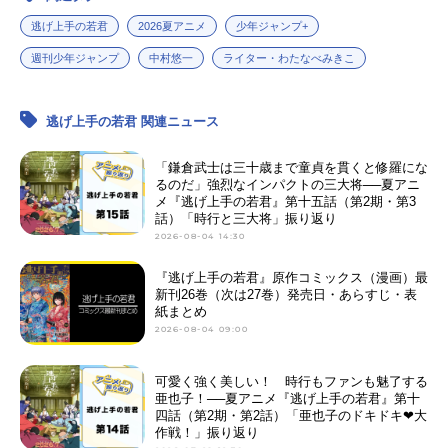
逃げ上手の若君
2026夏アニメ
少年ジャンプ+
週刊少年ジャンプ
中村悠一
ライター・わたなべみきこ
逃げ上手の若君 関連ニュース
「鎌倉武士は三十歳まで童貞を貫くと修羅にな
るのだ」強烈なインパクトの三大将──夏アニ
メ『逃げ上手の若君』第十五話（第2期・第3
話）「時行と三大将」振り返り
2026-08-04 14:30
『逃げ上手の若君』原作コミックス（漫画）最
新刊26巻（次は27巻）発売日・あらすじ・表
紙まとめ
2026-08-04 09:00
可愛く強く美しい！ 時行もファンも魅了する
亜也子！──夏アニメ『逃げ上手の若君』第十
四話（第2期・第2話）「亜也子のドキドキ❤︎大
作戦！」振り返り