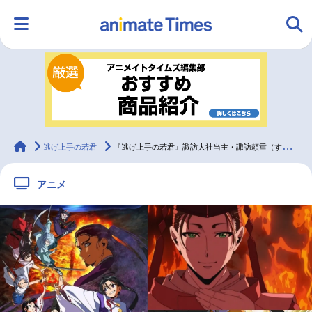
HOME
ランキング
アニメ
声優
ラジオ
みんなの声
グッズ
映画
animateTimes
逃げ上手の若君
『逃げ上手の若君』諏訪大社当主・諏訪頼重（すわよりしげ）の情報まとめ
アニメ
マンガ・ラノベ
ゲーム・アプリ
音楽
コスプレ
2.5次元
配信・Vtuber
トレンド
無料マンガ
最新記事一覧
アニメ記事一覧
声優記事一覧