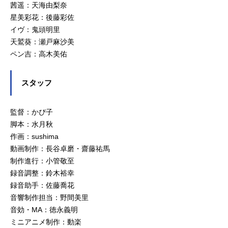
茜遥：天海由梨奈
星美彩花：後藤彩佐
イヴ：鬼頭明里
天鷲葵：瀬戸麻沙美
ペン吉：高木美佑
スタッフ
監督：かぴ子
脚本：水月秋
作画：sushima
動画制作：長谷卓磨・齋藤祐馬
制作進行：小管敬至
録音調整：鈴木裕幸
録音助手：佐藤喬花
音響制作担当：野間美里
音効・MA：徳永義明
ミニアニメ制作：動楽