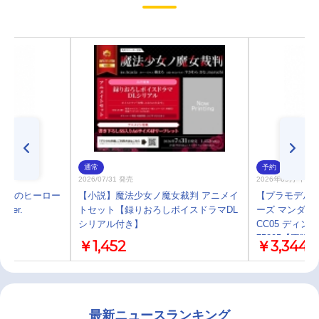
通常
予約
2026/07/31 発売
2026年09月 中 
 僕のヒーロー
【小説】魔法少女ノ魔女裁判 アニメイ
【プラモデル】B
ver.
トセット【録りおろしボイスドラマDL
ーズ マンダロ
シリアル付き】
CC05 ディ
75805【再販】
￥1,452
￥3,344
最新ニュースランキング