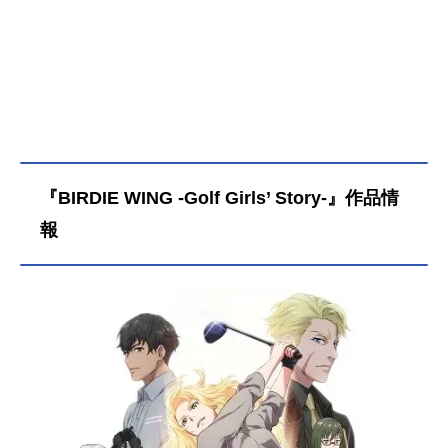
『BIRDIE WING -Golf Girls’ Story-』作品情
報