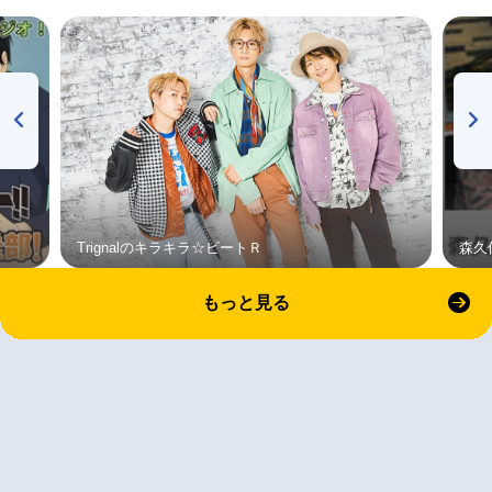
Trignalのキラキラ☆ビートＲ
森久
もっと見る