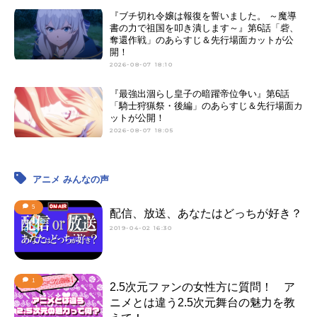
『ブチ切れ令嬢は報復を誓いました。 ～魔導
書の力で祖国を叩き潰します～』第6話「砦、
奪還作戦」のあらすじ＆先行場面カットが公
開！
2026-08-07 18:10
『最強出涸らし皇子の暗躍帝位争い』第6話
「騎士狩猟祭・後編」のあらすじ＆先行場面カ
ットが公開！
2026-08-07 18:05
アニメ みんなの声
5
配信、放送、あなたはどっちが好き？
2019-04-02 16:30
1
2.5次元ファンの女性方に質問！ ア
ニメとは違う2.5次元舞台の魅力を教