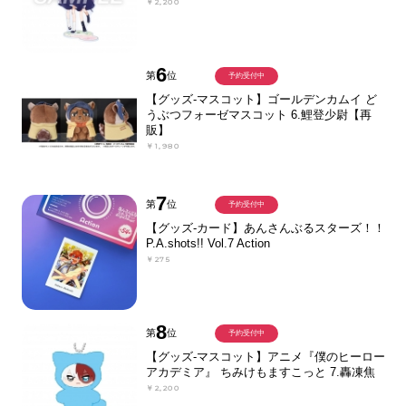
￥2,200
6
第
位
予約受付中
【グッズ-マスコット】ゴールデンカムイ ど
うぶつフォーゼマスコット 6.鯉登少尉【再
販】
￥1,980
7
第
位
予約受付中
【グッズ-カード】あんさんぶるスターズ！！
P.A.shots!! Vol.7 Action
￥275
8
第
位
予約受付中
【グッズ-マスコット】アニメ『僕のヒーロー
アカデミア』 ちみけもますこっと 7.轟凍焦
￥2,200