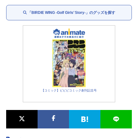
及川楓：
小林ゆう
「BIRDIE WING -Golf Girls’ Story-」のグッズを探す
飯島薫子：
M・A・O
伊勢芝九葉：
新井里美
ヴィペール：
名塚佳織
実園遥香：
佐藤利奈
天鷲世良：
甲斐田裕子
クライン・クラーラ：
木下紗華
クリス・クリスティナ：
米倉希代子
エレーヌ・ロベール：
髙橋ミナミ
カトリーヌ：
庄司宇芽香
【コミック】ビビビコミック創刊記念号