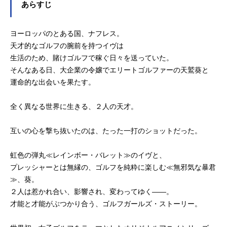
あらすじ
ヨーロッパのとある国、ナフレス。
天才的なゴルフの腕前を持つイヴは
生活のため、賭けゴルフで稼ぐ日々を送っていた。
そんなある日、大企業の令嬢でエリートゴルファーの天鷲葵と
運命的な出会いを果たす。
全く異なる世界に生きる、２人の天才。
互いの心を撃ち抜いたのは、たった一打のショットだった。
虹色の弾丸≪レインボー・バレット≫のイヴと、
プレッシャーとは無縁の、ゴルフを純粋に楽しむ≪無邪気な暴君
≫、葵。
２人は惹かれ合い、影響され、変わってゆく――。
才能と才能がぶつかり合う、ゴルフガールズ・ストーリー。