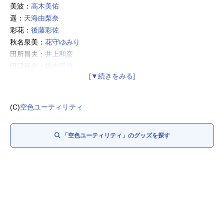
美波：
高木美佑
遥：
天海由梨奈
彩花：
後藤彩佐
秋名泉美：
花守ゆみり
田所昌夫：
井上和彦
田辺長介：
堀内賢雄
田中哲弘：
森川智之
夜嵐日向：
長縄まりあ
(C)
空色ユーティリティ
「空色ユーティリティ」のグッズを探す