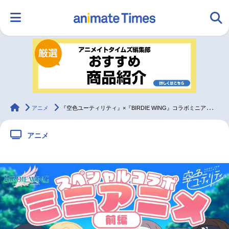
HOME
ランキング
アニメ
声優
ラジオ
みんなの声
グッズ
映画
animateTimes
アニメ
『空色ユーティリティ』×『BIRDIE WING』コラボミニアニメ公開
アニメ
マンガ・ラノベ
ゲーム・アプリ
音楽
コスプレ
2.5次元
配信・Vtuber
トレンド
無料マンガ
最新記事一覧
アニメ記事一覧
声優記事一覧