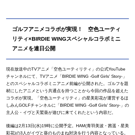
ケジュール2025年1月3日（金）～20
がぶつかり合う、ゴルフガールズ・
25年3月21日（金）TOKYOMX・テ
ストーリー。世界初、女子ゴルフを
レビ神奈川ほか話数全12話キャスト
テーマとしたオリジナルアニメシリ
美波：高木美佑遥：天海由梨奈彩
ーズ、開幕！――「羽ばたけ、世界
ゴルフアニメコラボが実現！ 空色ユーティ
花：後藤彩佐秋名泉美：花守ゆみり
へ！」作品名BIRDIEWING-GolfGirl
田所昌夫：井上和彦田辺長介：堀内
s’Story-放送形態TVアニメスケジュー
リティ×BIRDIE WINGスペシャルコラボミニ
賢雄田中哲弘：森川智之夜嵐日向：
ル2022年4月5日（火）～2022年6月
アニメを連日公開
長縄まりあスタッフ監督・キャラク
28日（火）テレビ東京ほか話数全13
ターデザイン：斉藤健吾シリーズ構
話キャストイヴ：鬼頭明里天鷲葵：
成：佐藤裕脚本：佐藤裕 皐月彩
瀬戸麻沙美新庄雨音：小清水亜美リ
現在放送中のTVアニメ「空色ユーティリティ」の公式YouTube
水月秋原案協力：望公太色彩設計：
リィ・リップマン：関根明良亜室麗
チャンネルにて、TVアニメ「BIRDIE WING -Golf Girls' Story-」
武田仁基美術監督：工藤義隆撮影監
矢：古谷徹レオ・ミラフォーデン：
とのスペシャルコラボミニアニメ前編が公開された。ゴルフを題
督...
池田秀一ローズ・アレオン：行成と
材にしたアニメという共通点を持つことから今回の作品を超えた
あ早乙女イチナ：藤田咲神宮寺絹
江：中原麻衣姫川みずほ：田村ゆか
コラボが実現。「空色ユーティリティ」の星美彩花が運営するほ
り及川楓：小林ゆう飯島薫子：M・
しみんGOLFチャンネルに「BIRDIE WING -Golf Girls' Story-」の
A・O伊勢芝九葉：新井里美ヴィペー
主人公・イヴと天鷲葵が遊びに来てくれたという内容だ。
ル：名塚佳織実園遥香：佐藤利奈天
鷲世良：甲...
後編は2月13日(水)19時に公開予定。HAM(青羽美波・茜遥・星美
彩花)の3人がイヴと葵のものまね対決を行う内容となっている。