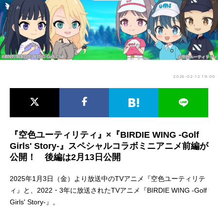
アニメ映画一覧
実写化映画一覧
今期アニメ曜日別一覧
春アニメ
夏アニメ
2025-02-12 19:00
秋アニメ
冬アニメ
男性声優/女性声優一覧
FOLLOW US
『空色ユーティリティ』×『BIRDIE WING -Golf
Girls' Story-』スペシャルコラボミニアニメ前編が
公開！ 後編は2月13日公開
2025年1月3日（金）より放送中のTVアニメ『空色ユーティリテ
ィ』と、2022・3年に放送されたTVアニメ『BIRDIE WING -Golf
Girls' Story-』。