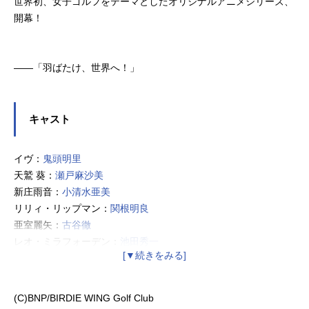
世界初、女子ゴルフをテーマとしたオリジナルアニメシリーズ、
開幕！
――「羽ばたけ、世界へ！」
キャスト
イヴ：
鬼頭明里
天鷲 葵：
瀬戸麻沙美
新庄雨音：
小清水亜美
リリィ・リップマン：
関根明良
亜室麗矢：
古谷徹
レオ・ミラフォーデン：
池田秀一
ローズ・アレオン：
行成とあ
早乙女イチナ：
藤田咲
神宮寺絹江：
中原麻衣
(C)BNP/BIRDIE WING Golf Club
姫川みずほ：
田村ゆかり