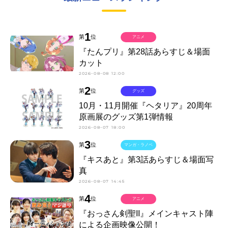
1
第
位
アニメ
『たんプリ』第28話あらすじ＆場面
カット
2026-08-08 12:00
2
第
位
グッズ
10月・11月開催『ヘタリア』20周年
原画展のグッズ第1弾情報
2026-08-07 18:00
3
第
位
マンガ・ラノベ
『キスあと』第3話あらすじ＆場面写
真
2026-08-07 14:45
4
第
位
アニメ
『おっさん剣聖II』メインキャスト陣
による企画映像公開！