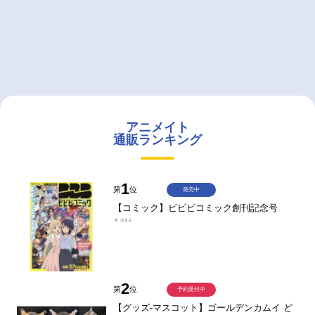
アニメイト
通販ランキング
1
第
位
発売中
【コミック】ビビビコミック創刊記念号
￥935
2
第
位
予約受付中
【グッズ-マスコット】ゴールデンカムイ ど