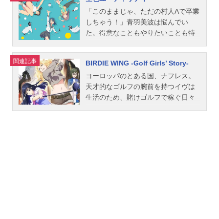
「このままじゃ、ただの村人Aで卒業
しちゃう！」青羽美波は悩んでい
た。得意なこともやりたいことも特
にナシ。花の女子高生活、こんなモ
ブキャラで終わっていいのか！？学
関連記事
BIRDIE WING -Golf Girls’ Story-
校を飛び出し、自分だけの“スペシャ
ルな特別”を探す美波。偶然たどり着
ヨーロッパのとある国、ナフレス。
いたのは近所のゴルフ練習場。アル
天才的なゴルフの腕前を持つイヴは
バイトの茜遥に声をかけられ、ゴル
生活のため、賭けゴルフで稼ぐ日々
フクラブ―――“ユーティリティ”を握
を送っていた。そんなある日、大企
る美波。それが、美波とゴルフの出
業の令嬢でエリートゴルファーの天
逢いだった。プレーして勝つことだ
鷲葵と運命的な出会いを果たす。全
けがゴルフじゃない！ゴルフにまつ
く異なる世界に生きる、２人の天
わるすべてのことが楽しいのだ！天
才。互いの心を撃ち抜いたのは、た
才肌ゴルファーの遥、インフルエン
った一打のショットだった。虹色の
サーを目指す星美彩花とともに、自
弾丸≪レインボー・バレット≫のイ
分が「主人公」になれる瞬間を求め
ヴと、プレッシャーとは無縁の、ゴ
て！スーパー初心者・美波は、今日
ルフを純粋に楽しむ≪無邪気な暴君
もクラブを振り上げる。作品名空色
≫、葵。２人は惹かれ合い、影響さ
ユーティリティ放送形態TVアニメス
れ、変わってゆく――。才能と才能