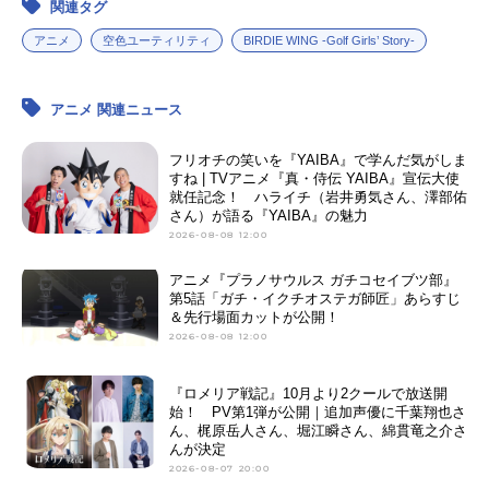
関連タグ
アニメ
空色ユーティリティ
BIRDIE WING -Golf Girls’ Story-
アニメ 関連ニュース
フリオチの笑いを『YAIBA』で学んだ気がしま
すね | TVアニメ『真・侍伝 YAIBA』宣伝大使
就任記念！ ハライチ（岩井勇気さん、澤部佑
さん）が語る『YAIBA』の魅力
2026-08-08 12:00
アニメ『プラノサウルス ガチコセイブツ部』
第5話「ガチ・イクチオステガ師匠」あらすじ
＆先行場面カットが公開！
2026-08-08 12:00
『ロメリア戦記』10月より2クールで放送開
始！ PV第1弾が公開｜追加声優に千葉翔也さ
ん、梶原岳人さん、堀江瞬さん、綿貫竜之介さ
んが決定
2026-08-07 20:00