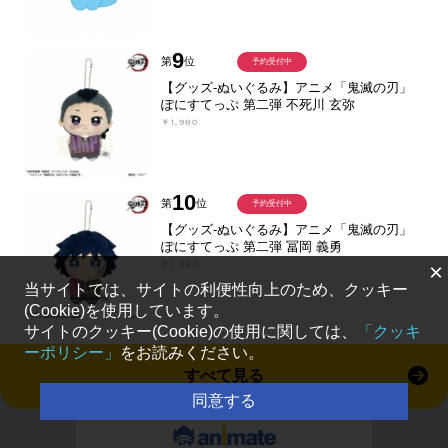
9
第
位
予約受付中
【グッズ-ぬいぐるみ】アニメ「鬼滅の刃」
ぽにすてっぷ 第二弾 不死川 玄弥
￥1,980
10
第
位
予約受付中
【グッズ-ぬいぐるみ】アニメ「鬼滅の刃」
ぽにすてっぷ 第二弾 冨岡 義勇
￥1,980
×
当サイトでは、サイトの利便性向上のため、クッキー
(Cookie)を使用しています。
サイトのクッキー(Cookie)の使用に関しては、
「クッキ
ーポリシー」
をお読みください。
すべて見る
同意する